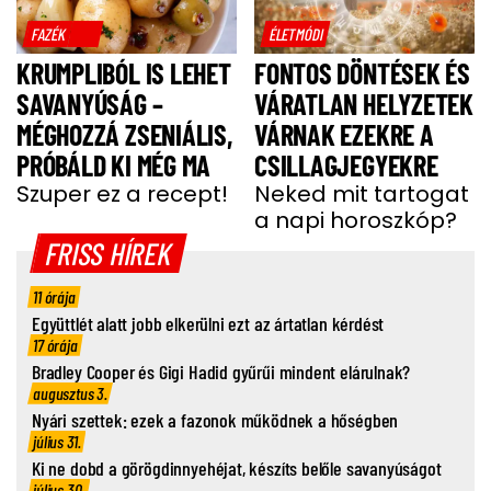
FAZÉK
ÉLETMÓDI
KRUMPLIBÓL IS LEHET
FONTOS DÖNTÉSEK ÉS
SAVANYÚSÁG –
VÁRATLAN HELYZETEK
MÉGHOZZÁ ZSENIÁLIS,
VÁRNAK EZEKRE A
PRÓBÁLD KI MÉG MA
CSILLAGJEGYEKRE
Szuper ez a recept!
Neked mit tartogat
a napi horoszkóp?
FRISS HÍREK
11 órája
Együttlét alatt jobb elkerülni ezt az ártatlan kérdést
17 órája
Bradley Cooper és Gigi Hadid gyűrűi mindent elárulnak?
augusztus 3.
Nyári szettek: ezek a fazonok működnek a hőségben
július 31.
Ki ne dobd a görögdinnyehéjat, készíts belőle savanyúságot
július 30.