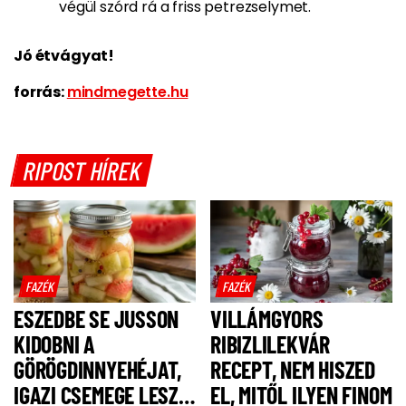
végül szórd rá a friss petrezselymet.
Jó étvágyat!
forrás:
mindmegette.hu
RIPOST HÍREK
FAZÉK
FAZÉK
ESZEDBE SE JUSSON
VILLÁMGYORS
KIDOBNI A
RIBIZLILEKVÁR
GÖRÖGDINNYEHÉJAT,
RECEPT, NEM HISZED
IGAZI CSEMEGE LESZ
EL, MITŐL ILYEN FINOM