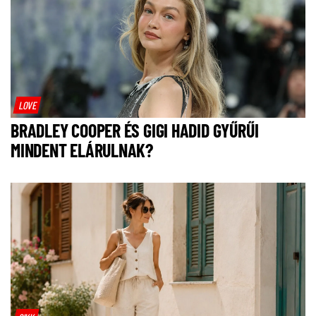
LOVE
BRADLEY COOPER ÉS GIGI HADID GYŰRŰI
MINDENT ELÁRULNAK?