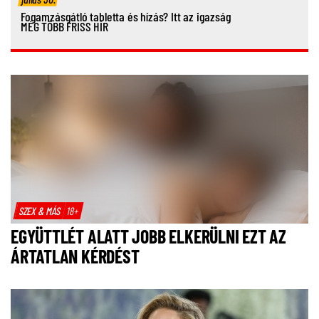
Fogamzásgátló tabletta és hízás? Itt az igazság
MÉG TÖBB FRISS HÍR
SZEX & MÁS
18+
EGYÜTTLÉT ALATT JOBB ELKERÜLNI EZT AZ
ÁRTATLAN KÉRDÉST