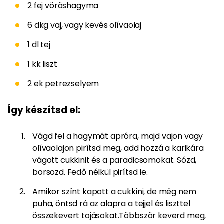
2 fej vöröshagyma
6 dkg vaj, vagy kevés olívaolaj
1 dl tej
1 kk liszt
2 ek petrezselyem
Így készítsd el:
Vágd fel a hagymát apróra, majd vajon vagy
olívaolajon pirítsd meg, add hozzá a karikára
vágott cukkinit és a paradicsomokat. Sózd,
borsozd. Fedő nélkül pirítsd le.
Amikor színt kapott a cukkini, de még nem
puha, öntsd rá az alapra a tejjel és liszttel
összekevert tojásokat.Többször keverd meg,