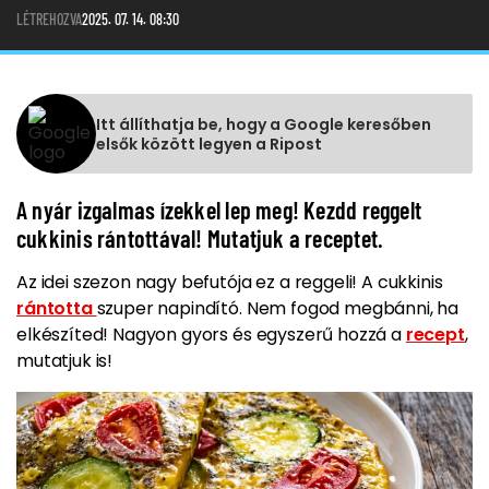
LÉTREHOZVA
2025. 07. 14. 08:30
Itt állíthatja be, hogy a Google keresőben
elsők között legyen a Ripost
A nyár izgalmas ízekkel lep meg! Kezdd reggelt
cukkinis rántottával! Mutatjuk a receptet.
Az idei szezon nagy befutója ez a reggeli! A cukkinis
rántotta
szuper napindító. Nem fogod megbánni, ha
elkészíted! Nagyon gyors és egyszerű hozzá a
recept
,
mutatjuk is!