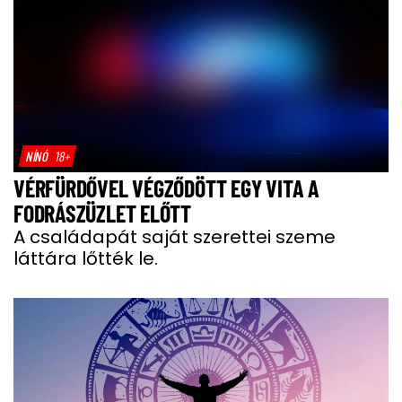
NÍNÓ
18+
VÉRFÜRDŐVEL VÉGZŐDÖTT EGY VITA A
FODRÁSZÜZLET ELŐTT
A családapát saját szerettei szeme
láttára lőtték le.