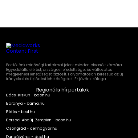
Portfóliónk minőségi tartalmat jelent minden olvasó számára.
Egyedülálló elérést, országos lefedettséget és változatos
megjelenési lehetőséget biztosít. Folyamatosan keressük az új
irányokat és fejlődési lehetőségeket. Ez jövőnk záloga.
Regionális hírportálok
Bács-Kiskun - baon.hu
Baranya - bama.hu
Békés - beol.hu
Borsod-Abaúj-Zemplén - boon.hu
Csongrád - delmagyar.hu
Dunaújváros - duol.hu