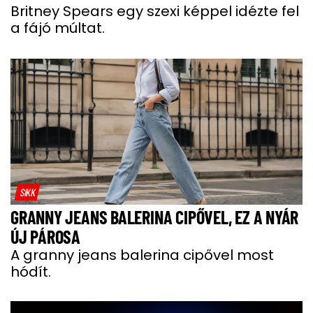
Britney Spears egy szexi képpel idézte fel
a fájó múltat.
SIKK
GRANNY JEANS BALERINA CIPŐVEL, EZ A NYÁR
ÚJ PÁROSA
A granny jeans balerina cipővel most
hódít.