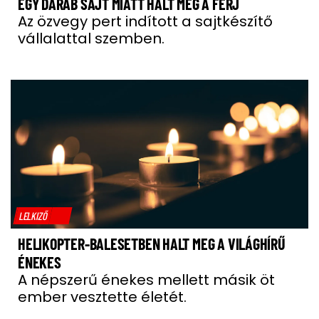
EGY DARAB SAJT MIATT HALT MEG A FÉRJ
Az özvegy pert indított a sajtkészítő
vállalattal szemben.
LELKIZŐ
HELIKOPTER-BALESETBEN HALT MEG A VILÁGHÍRŰ
ÉNEKES
A népszerű énekes mellett másik öt
ember vesztette életét.