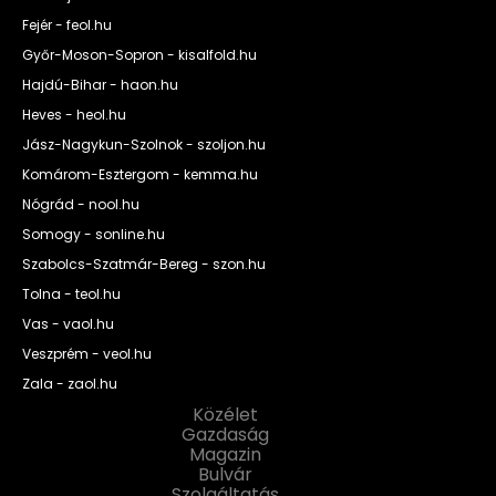
Fejér - feol.hu
Győr-Moson-Sopron - kisalfold.hu
Hajdú-Bihar - haon.hu
Heves - heol.hu
Jász-Nagykun-Szolnok - szoljon.hu
Komárom-Esztergom - kemma.hu
Nógrád - nool.hu
Somogy - sonline.hu
Szabolcs-Szatmár-Bereg - szon.hu
Tolna - teol.hu
Vas - vaol.hu
Veszprém - veol.hu
Zala - zaol.hu
Közélet
Gazdaság
Magazin
Bulvár
Szolgáltatás