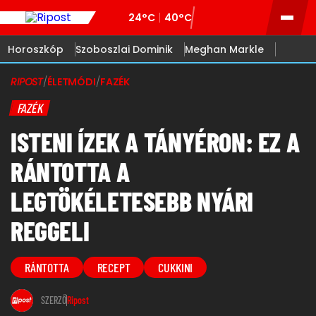
24°C
40°C
Horoszkóp
Szoboszlai Dominik
Meghan Markle
RIPOST
/
ÉLETMÓDI
/
FAZÉK
FAZÉK
ISTENI ÍZEK A TÁNYÉRON: EZ A
RÁNTOTTA A
LEGTÖKÉLETESEBB NYÁRI
REGGELI
RÁNTOTTA
RECEPT
CUKKINI
SZERZŐ
Ripost