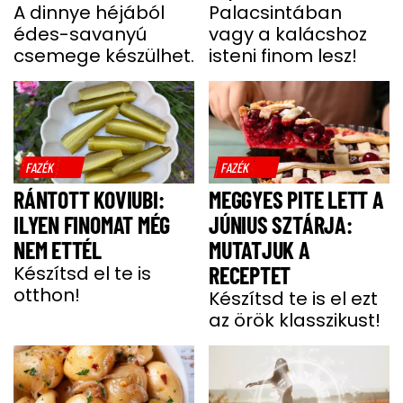
BELŐLE
A dinnye héjából
Palacsintában
édes-savanyú
vagy a kalácshoz
csemege készülhet.
isteni finom lesz!
FAZÉK
FAZÉK
RÁNTOTT KOVIUBI:
MEGGYES PITE LETT A
ILYEN FINOMAT MÉG
JÚNIUS SZTÁRJA:
NEM ETTÉL
MUTATJUK A
Készítsd el te is
RECEPTET
otthon!
Készítsd te is el ezt
az örök klasszikust!