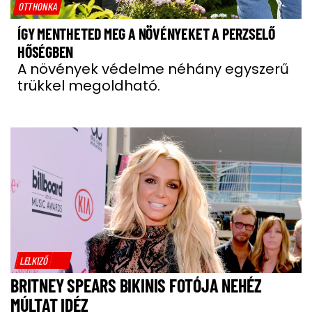
OTTHONKA
ÍGY MENTHETED MEG A NÖVÉNYEKET A PERZSELŐ
HŐSÉGBEN
A növények védelme néhány egyszerű
trükkel megoldható.
LELKIZŐ
BRITNEY SPEARS BIKINIS FOTÓJA NEHÉZ
MÚLTAT IDÉZ