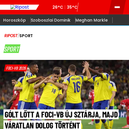
26°C
35°C
Horoszkóp
Szoboszlai Dominik
Meghan Markle
RIPOST
/
SPORT
SPORT
FOCI-VB 2026
GÓLT LŐTT A FOCI-VB ÚJ SZTÁRJA, MAJD
VÁRATLAN DOLOG TÖRTÉNT