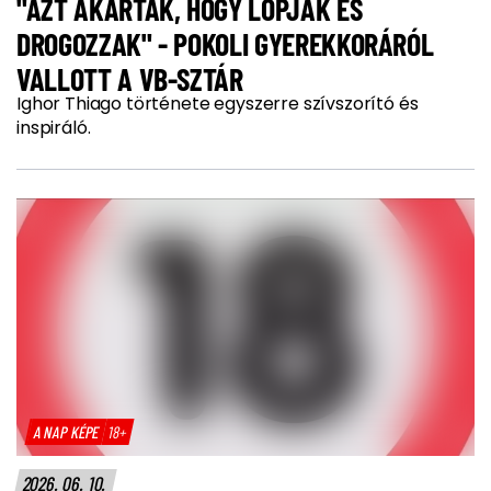
"AZT AKARTÁK, HOGY LOPJAK ÉS
DROGOZZAK" - POKOLI GYEREKKORÁRÓL
VALLOTT A VB-SZTÁR
Ighor Thiago története egyszerre szívszorító és
inspiráló.
A NAP KÉPE
18+
2026. 06. 10.