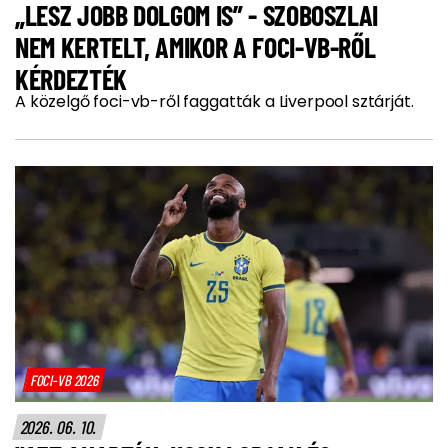
„LESZ JOBB DOLGOM IS” - SZOBOSZLAI
NEM KERTELT, AMIKOR A FOCI-VB-RŐL
KÉRDEZTÉK
A közelgő foci-vb-ről faggatták a Liverpool sztárját.
FOCI-VB 2026
2026. 06. 10.