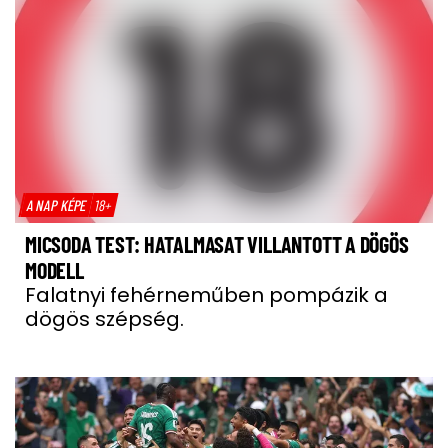
A NAP KÉPE
18+
MICSODA TEST: HATALMASAT VILLANTOTT A DÖGÖS
MODELL
Falatnyi fehérneműben pompázik a
dögös szépség.