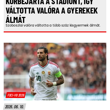
KÖRBEJÁRTA A STADIONT, ÍGY
VÁLTOTTA VALÓRA A GYEREKEK
ÁLMÁT
Szoboszlai valóra váltotta a több száz kisgyermek álmát.
FOCI-VB 2026
2026. 06. 10.