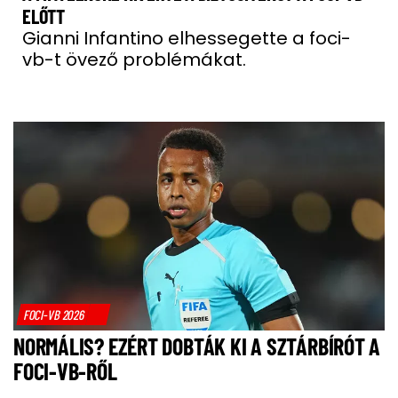
ELŐTT
Gianni Infantino elhessegette a foci-
vb-t övező problémákat.
FOCI-VB 2026
NORMÁLIS? EZÉRT DOBTÁK KI A SZTÁRBÍRÓT A
FOCI-VB-RŐL