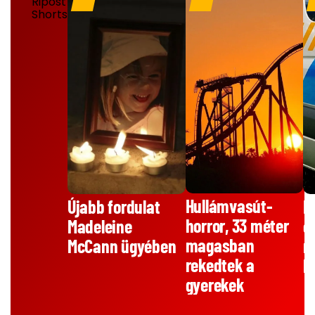
Hullámvasút-
B
Újabb fordulat
horror, 33 méter
e
Madeleine
magasban
m
McCann ügyében
rekedtek a
k
gyerekek