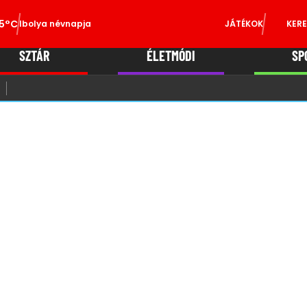
5°C
Ibolya névnapja
JÁTÉKOK
KERE
SZTÁR
ÉLETMÓDI
SP