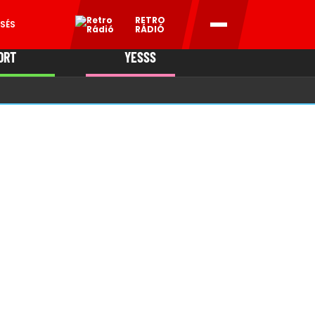
RETRO
SÉS
RÁDIÓ
ORT
YESSS
MANI