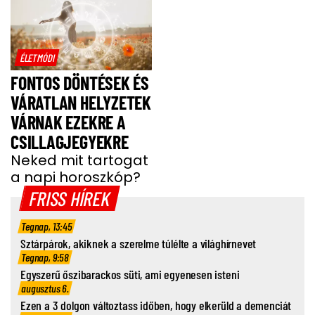
ÉLETMÓDI
FONTOS DÖNTÉSEK ÉS
VÁRATLAN HELYZETEK
VÁRNAK EZEKRE A
CSILLAGJEGYEKRE
Neked mit tartogat
a napi horoszkóp?
FRISS HÍREK
Tegnap, 13:45
Sztárpárok, akiknek a szerelme túlélte a világhírnevet
Tegnap, 9:58
Egyszerű őszibarackos süti, ami egyenesen isteni
augusztus 6.
Ezen a 3 dolgon változtass időben, hogy elkerüld a demenciát