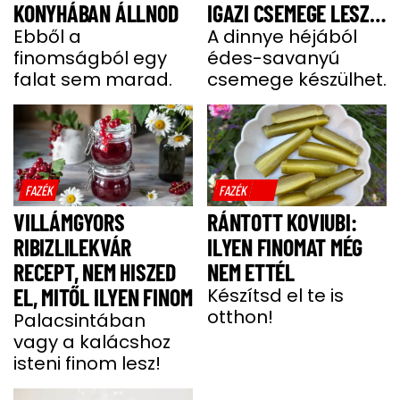
KONYHÁBAN ÁLLNOD
IGAZI CSEMEGE LESZ
Ebből a
BELŐLE
A dinnye héjából
finomságból egy
édes-savanyú
falat sem marad.
csemege készülhet.
FAZÉK
FAZÉK
VILLÁMGYORS
RÁNTOTT KOVIUBI:
RIBIZLILEKVÁR
ILYEN FINOMAT MÉG
RECEPT, NEM HISZED
NEM ETTÉL
EL, MITŐL ILYEN FINOM
Készítsd el te is
otthon!
Palacsintában
vagy a kalácshoz
isteni finom lesz!