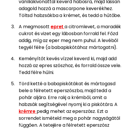
vaníliakivonattal keverd habosra, majd lassan
adagold hozzá a mascarpone keverékhez.
Töltsd habzsákba a krémet, és tedd a hűtőbe.
A megmosott
epret
a citromlevet, a maradék
cukrot és vizet egy lábosban forrald fel. Főzd
addig, míg az eper meg nem puhul. A levéből
tegyél félre (a babapiskótához mártogatni).
Keményítőt kevés vízzel keverd ki, majd add
hozzá az epres szószhoz, és forrald össze vele.
Tedd félre hűlni.
Törd ketté a babapiskótákat és mártogasd
bele a félretett eperszószba, majd tedd a
pohár aljára. Erre rakj a krémből, amit a
habzsák segítségével nyomj ki a piskótára. A
krémre
pedig mehet az eperszósz. Ezt a
sorrendet ismételd meg a pohár nagyságától
függően. A tetejére a félretett eperszósz