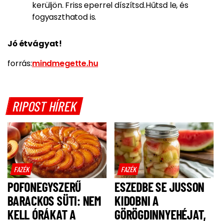
kerüljön. Friss eperrel díszítsd.Hűtsd le, és
fogyaszthatod is.
Jó étvágyat!
forrás:
mindmegette.hu
RIPOST HÍREK
FAZÉK
FAZÉK
POFONEGYSZERŰ
ESZEDBE SE JUSSON
BARACKOS SÜTI: NEM
KIDOBNI A
KELL ÓRÁKAT A
GÖRÖGDINNYEHÉJAT,