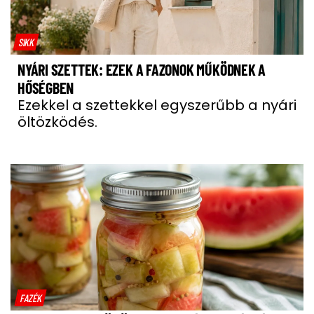
SIKK
NYÁRI SZETTEK: EZEK A FAZONOK MŰKÖDNEK A
HŐSÉGBEN
Ezekkel a szettekkel egyszerűbb a nyári
öltözködés.
FAZÉK