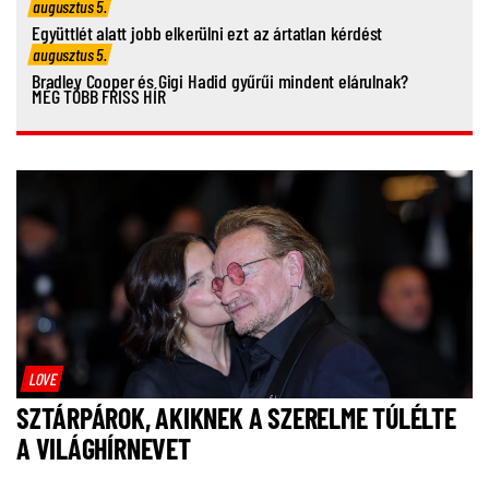
augusztus 5.
Együttlét alatt jobb elkerülni ezt az ártatlan kérdést
augusztus 5.
Bradley Cooper és Gigi Hadid gyűrűi mindent elárulnak?
MÉG TÖBB FRISS HÍR
LOVE
SZTÁRPÁROK, AKIKNEK A SZERELME TÚLÉLTE
A VILÁGHÍRNEVET