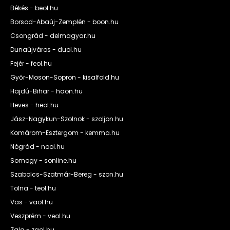
Békés - beol.hu
Borsod-Abaúj-Zemplén - boon.hu
Csongrád - delmagyar.hu
Dunaújváros - duol.hu
Fejér - feol.hu
Győr-Moson-Sopron - kisalfold.hu
Hajdú-Bihar - haon.hu
Heves - heol.hu
Jász-Nagykun-Szolnok - szoljon.hu
Komárom-Esztergom - kemma.hu
Nógrád - nool.hu
Somogy - sonline.hu
Szabolcs-Szatmár-Bereg - szon.hu
Tolna - teol.hu
Vas - vaol.hu
Veszprém - veol.hu
Zala - zaol.hu