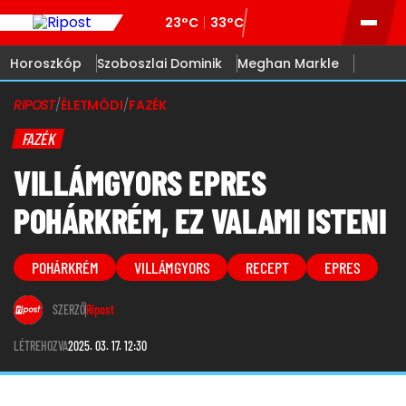
23°C
33°C
Horoszkóp
Szoboszlai Dominik
Meghan Markle
RIPOST
/
ÉLETMÓDI
/
FAZÉK
FAZÉK
VILLÁMGYORS EPRES
POHÁRKRÉM, EZ VALAMI ISTENI
POHÁRKRÉM
VILLÁMGYORS
RECEPT
EPRES
SZERZŐ
Ripost
LÉTREHOZVA
2025. 03. 17. 12:30