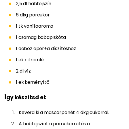
2,5 dl habtejszín
6 dkg porcukor
1 tk vaníliaaroma
1 csomag babapiskóta
1 doboz eper+a díszítéshez
1 ek citromlé
2 dl víz
1 ek keményítő
Így készítsd el:
Keverd ki a mascarponét 4 dkg cukorral.
A habtejszínt a porcukorral és a