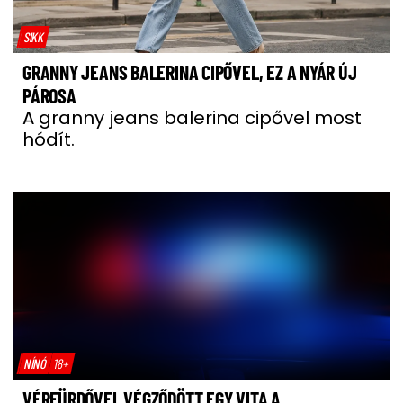
SIKK
GRANNY JEANS BALERINA CIPŐVEL, EZ A NYÁR ÚJ
PÁROSA
A granny jeans balerina cipővel most
hódít.
NÍNÓ
18+
VÉRFÜRDŐVEL VÉGZŐDÖTT EGY VITA A