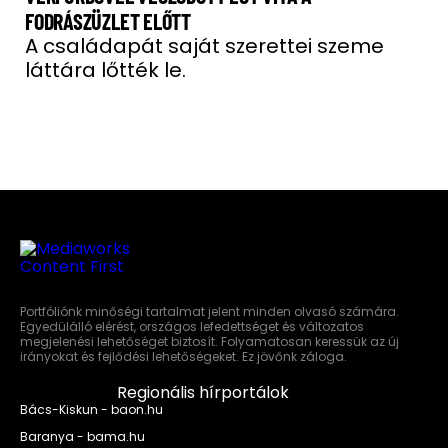
FODRÁSZÜZLET ELŐTT
A családapát saját szerettei szeme
láttára lőtték le.
Portfóliónk minőségi tartalmat jelent minden olvasó számára.
Egyedülálló elérést, országos lefedettséget és változatos
megjelenési lehetőséget biztosít. Folyamatosan keressük az új
irányokat és fejlődési lehetőségeket. Ez jövőnk záloga.
Regionális hírportálok
Bács-Kiskun - baon.hu
Baranya - bama.hu