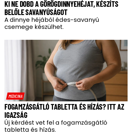
KI NE DOBD A GÖRÖGDINNYEHÉJAT, KÉSZÍTS
BELŐLE SAVANYÚSÁGOT
A dinnye héjából édes-savanyú
csemege készülhet.
MEDICINA
FOGAMZÁSGÁTLÓ TABLETTA ÉS HÍZÁS? ITT AZ
IGAZSÁG
Új kérdést vet fel a fogamzásgátló
tabletta és hízás.