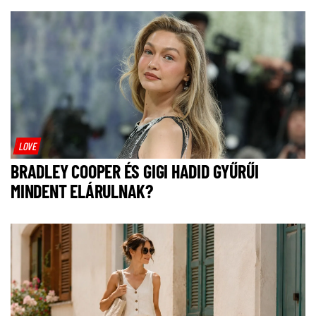
LOVE
BRADLEY COOPER ÉS GIGI HADID GYŰRŰI
MINDENT ELÁRULNAK?