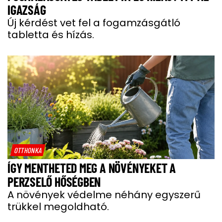
IGAZSÁG
Új kérdést vet fel a fogamzásgátló
tabletta és hízás.
OTTHONKA
ÍGY MENTHETED MEG A NÖVÉNYEKET A
PERZSELŐ HŐSÉGBEN
A növények védelme néhány egyszerű
trükkel megoldható.