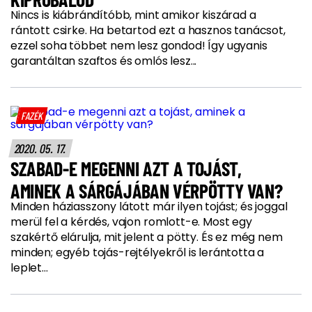
Nincs is kiábrándítóbb, mint amikor kiszárad a
rántott csirke. Ha betartod ezt a hasznos tanácsot,
ezzel soha többet nem lesz gondod! Így ugyanis
garantáltan szaftos és omlós lesz...
FAZÉK
2020. 05. 17.
SZABAD-E MEGENNI AZT A TOJÁST,
AMINEK A SÁRGÁJÁBAN VÉRPÖTTY VAN?
Minden háziasszony látott már ilyen tojást; és joggal
merül fel a kérdés, vajon romlott-e. Most egy
szakértő elárulja, mit jelent a pötty. És ez még nem
minden; egyéb tojás-rejtélyekről is lerántotta a
leplet...