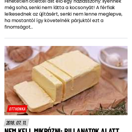
Hihetetlen ötlettel állt elő egy háziasszony: ilyennek
még soha, senki nem látta a kocsonyát! A férfiak
lelkesednek az újításért, senki nem lenne meglepve,
ha mostantól így követelnék párjuktól ezt a
finomságot...
OTTHONKA
2018. 07. 11.
NEM KELL MIKRÓZNI: PILLANATOK ALATT