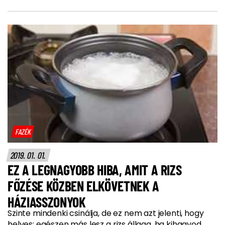
FAZÉK
2019. 01. 01.
EZ A LEGNAGYOBB HIBA, AMIT A RIZS
FŐZÉSE KÖZBEN ELKÖVETNEK A
HÁZIASSZONYOK
Szinte mindenki csinálja, de ez nem azt jelenti, hogy
helyes: egészen más lesz a rizs állaga, ha kihagyod