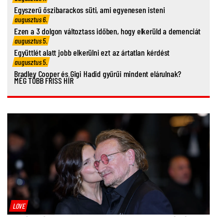
Egyszerű őszibarackos süti, ami egyenesen isteni
augusztus 6.
Ezen a 3 dolgon változtass időben, hogy elkerüld a demenciát
augusztus 5.
Együttlét alatt jobb elkerülni ezt az ártatlan kérdést
augusztus 5.
Bradley Cooper és Gigi Hadid gyűrűi mindent elárulnak?
MÉG TÖBB FRISS HÍR
LOVE