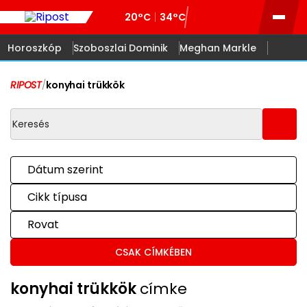
20°C
34°C
Horoszkóp
Szoboszlai Dominik
Meghan Markle
RIPOST
/
konyhai trükkök
Dátum szerint
Cikk típusa
Rovat
CSAK CÍMKÉBEN
konyhai trükkök
címke