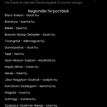
irányokat és fejlődési lehetőségeket. Ez jövőnk záloga.
Regionális hírportálok
Bács-Kiskun - baon.hu
Baranya - bama.hu
Békés - beol.hu
Borsod-Abaúj-Zemplén - boon.hu
Csongrád - delmagyar.hu
Dunaújváros - duol.hu
Fejér - feol.hu
Győr-Moson-Sopron - kisalfold.hu
Hajdú-Bihar - haon.hu
Heves - heol.hu
Jász-Nagykun-Szolnok - szoljon.hu
Komárom-Esztergom - kemma.hu
Nógrád - nool.hu
Somogy - sonline.hu
Szabolcs-Szatmár-Bereg - szon.hu