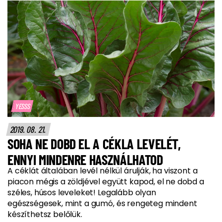
YESSS
2019. 08. 21.
SOHA NE DOBD EL A CÉKLA LEVELÉT,
ENNYI MINDENRE HASZNÁLHATOD
A céklát általában levél nélkül árulják, ha viszont a
piacon mégis a zöldjével együtt kapod, el ne dobd a
széles, húsos leveleket! Legalább olyan
egészségesek, mint a gumó, és rengeteg mindent
készíthetsz belőlük.