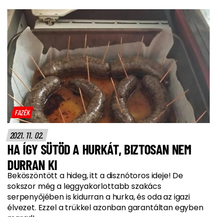
FAZÉK
2021. 11. 02.
HA ÍGY SÜTÖD A HURKÁT, BIZTOSAN NEM
DURRAN KI
Beköszöntött a hideg, itt a disznótoros ideje! De
sokszor még a leggyakorlottabb szakács
serpenyőjében is kidurran a hurka, és oda az igazi
élvezet. Ezzel a trükkel azonban garantáltan egyben