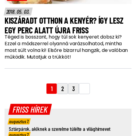
2018. 05. 03.
KISZÁRADT OTTHON A KENYÉR? ÍGY LESZ
EGY PERC ALATT ÚJRA FRISS
Téged is bosszant, hogy túl sok kenyeret dobsz ki?
Ezzel a módszerrel olyanná varázsolhatod, mintha
most sült volna ki! Elsőre bizarrul hangzik, de valóban
működik. Mutatjuk a trükköt!
1
2
3
FRISS HÍREK
augusztus 7.
Sztárpárok, akiknek a szerelme túlélte a világhírnevet
augusztus 7.