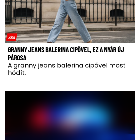
SIKK
GRANNY JEANS BALERINA CIPŐVEL, EZ A NYÁR ÚJ
PÁROSA
A granny jeans balerina cipővel most
hódít.