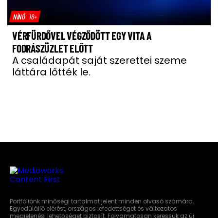
NÍNÓ
18+
VÉRFÜRDŐVEL VÉGZŐDÖTT EGY VITA A
FODRÁSZÜZLET ELŐTT
A családapát saját szerettei szeme
láttára lőtték le.
Portfóliónk minőségi tartalmat jelent minden olvasó számára.
Egyedülálló elérést, országos lefedettséget és változatos
megjelenési lehetőséget biztosít. Folyamatosan keressük az új