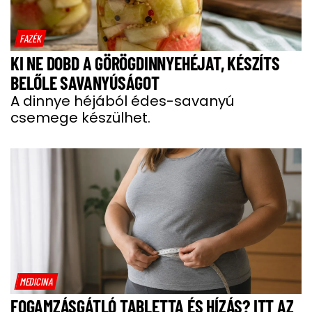
FAZÉK
KI NE DOBD A GÖRÖGDINNYEHÉJAT, KÉSZÍTS
BELŐLE SAVANYÚSÁGOT
A dinnye héjából édes-savanyú
csemege készülhet.
MEDICINA
FOGAMZÁSGÁTLÓ TABLETTA ÉS HÍZÁS? ITT AZ