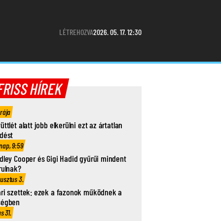
LÉTREHOZVA
2026. 05. 17. 12:30
FRISS HÍREK
órája
üttlét alatt jobb elkerülni ezt az ártatlan
dést
nap, 9:59
dley Cooper és Gigi Hadid gyűrűi mindent
rulnak?
usztus 3.
ri szettek: ezek a fazonok működnek a
ségben
us 31.