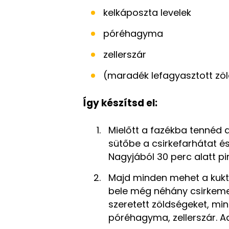
kelkáposzta levelek
póréhagyma
zellerszár
(maradék lefagyasztott zö
Így készítsd el:
Mielőtt a fazékba tennéd 
sütőbe a csirkefarhátat és 
Nagyjából 30 perc alatt pi
Majd minden mehet a kukt
bele még néhány csirkemell
szeretett zöldségeket, min
póréhagyma, zellerszár. Ad