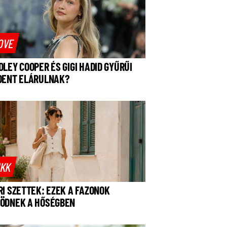
OVE
DLEY COOPER ÉS GIGI HADID GYŰRŰI
DENT ELÁRULNAK?
IKK
RI SZETTEK: EZEK A FAZONOK
ÖDNEK A HŐSÉGBEN