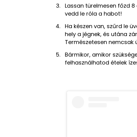
Lassan türelmesen főzd 8 
vedd le róla a habot!
Ha készen van, szűrd le ü
hely a jégnek, és utána zá
Természetesen nemcsak ü
Bármikor, amikor szükséged 
felhasználhatod ételek íze