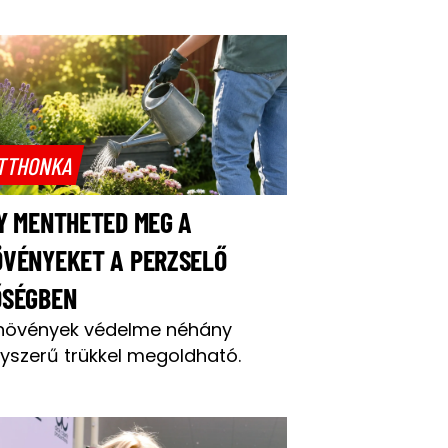
TTHONKA
Y MENTHETED MEG A
ÖVÉNYEKET A PERZSELŐ
ŐSÉGBEN
növények védelme néhány
yszerű trükkel megoldható.