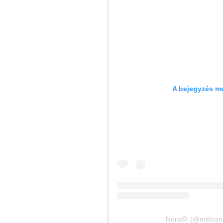
A bejegyzés m
Nóra🌻 (@mitfozno