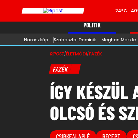
24°C
40
POLITIK
Horoszkóp
Szoboszlai Dominik
Meghan Markle
RIPOST
/
ÉLETMÓDI
/
FAZÉK
FAZÉK
ÍGY KÉSZÜL 
OLCSÓ ÉS SZ
CSIRKEALAPLÉ
RECEPT
C