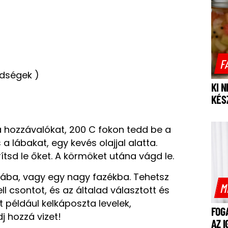
F
ldségek )
KI 
KÉS
a hozzávalókat, 200 C fokon tedd be a
a lábakat, egy kevés olajjal alatta.
rítsd le őket. A körmöket utána vágd le.
ába, vagy egy nagy fazékba. Tehetsz
M
 csontot, és az általad választott és
t például kelkáposzta levelek,
FOG
j hozzá vizet!
AZ 