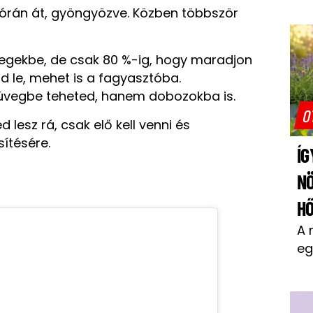
órán át, gyöngyözve. Közben többször
vegekbe, de csak 80 %-ig, hogy maradjon
rd le, mehet is a fagyasztóba.
vegbe teheted, hanem dobozokba is.
O
lesz rá, csak elő kell venni és
sítésére.
ÍG
N
H
A 
eg