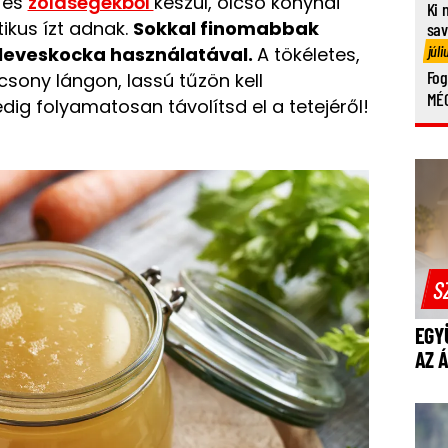
) és
zöldségekből
készül, olcsó konyhai
Ki 
ikus ízt adnak.
Sokkal finomabbak
sa
júli
i leveskocka használatával.
A tökéletes,
Fog
sony lángon, lassú tűzön kell
MÉG
dig folyamatosan távolítsd el a tetejéről!
S
EGY
AZ 