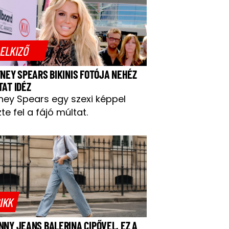
ELKIZŐ
TNEY SPEARS BIKINIS FOTÓJA NEHÉZ
TAT IDÉZ
tney Spears egy szexi képpel
te fel a fájó múltat.
IKK
NNY JEANS BALERINA CIPŐVEL, EZ A