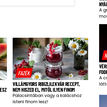
NYÁ
A g
mos
N
VÉR
FOD
FAZÉK
A c
VILLÁMGYORS RIBIZLILEKVÁR RECEPT,
látt
LESZ
NEM HISZED EL, MITŐL ILYEN FINOM
Palacsintában vagy a kalácshoz
isteni finom lesz!