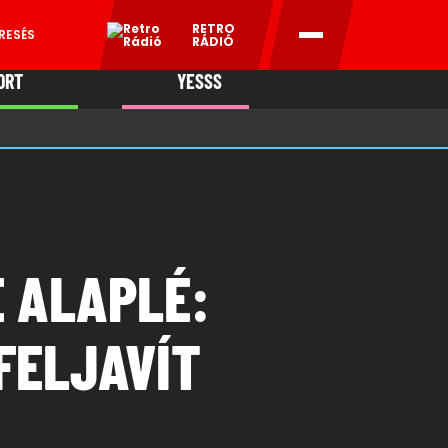
RETRO
RESÉS
RÁDIÓ
ORT
YESSS
MANI
E ALAPLÉ:
FELJAVÍT