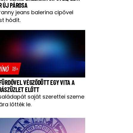
R ÚJ PÁROSA
ranny jeans balerina cipővel
t hódít.
ÍNÓ
18+
FÜRDŐVEL VÉGZŐDÖTT EGY VITA A
RÁSZÜZLET ELŐTT
saládapát saját szerettei szeme
ára lőtték le.