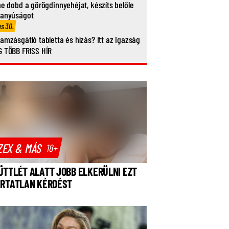
ne dobd a görögdinnyehéjat, készíts belőle
vanyúságot
us 30.
amzásgátló tabletta és hízás? Itt az igazság
 TÖBB FRISS HÍR
ZEX & MÁS
18+
ÜTTLÉT ALATT JOBB ELKERÜLNI EZT
ÁRTATLAN KÉRDÉST