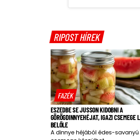
RIPOST HÍREK
FAZÉK
ESZEDBE SE JUSSON KIDOBNI A
GÖRÖGDINNYEHÉJAT, IGAZI CSEMEGE 
BELŐLE
A dinnye héjából édes-savanyú