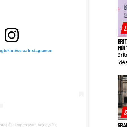
L
BRI
MÚL
egtekintése az Instagramon
Bri
idéz
S
GRA
ra) által megosztott bejegyzés