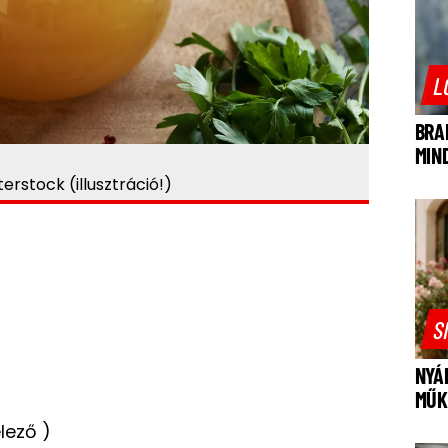
L
BRA
MIN
rstock (illusztráció!)
S
NYÁ
MŰK
lező )