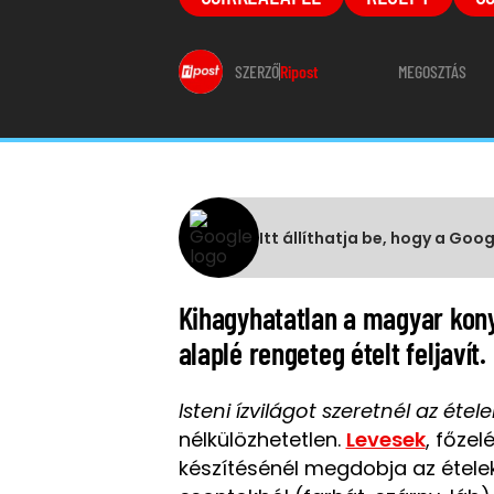
SZERZŐ
Ripost
MEGOSZTÁS
Itt állíthatja be, hogy a Goo
Kihagyhatatlan a magyar konyh
alaplé rengeteg ételt feljavít
Isteni ízvilágot szeretnél az éte
nélkülözhetetlen.
Levesek
, főzel
készítésénél megdobja az ételek