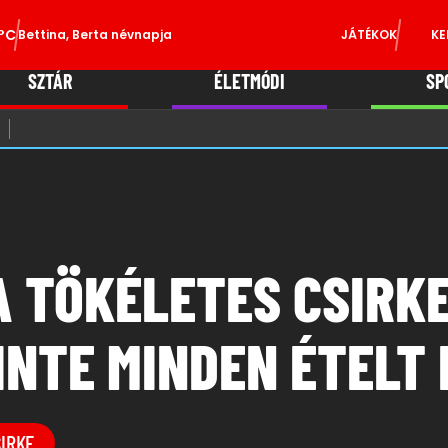
°C
Bettina, Berta névnapja
JÁTÉKOK
KE
SZTÁR
ÉLETMÓDI
SP
A TÖKÉLETES CSIRK
INTE MINDEN ÉTELT 
SIRKE