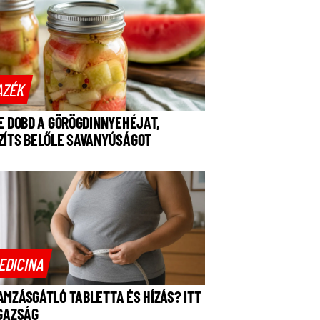
AZÉK
NE DOBD A GÖRÖGDINNYEHÉJAT,
ZÍTS BELŐLE SAVANYÚSÁGOT
EDICINA
AMZÁSGÁTLÓ TABLETTA ÉS HÍZÁS? ITT
IGAZSÁG