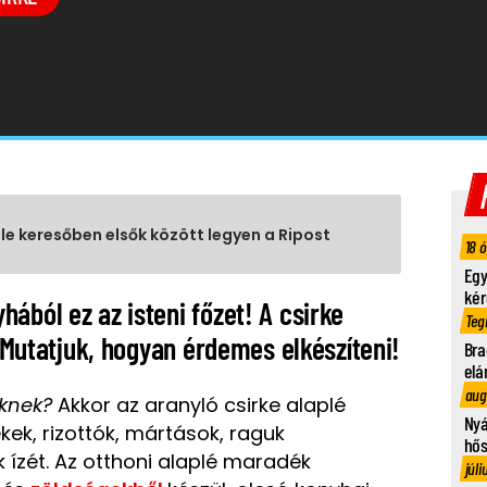
gle keresőben elsők között legyen a Ripost
18 
Egy
kér
ából ez az isteni főzet! A csirke
Teg
. Mutatjuk, hogyan érdemes elkészíteni!
Bra
elá
aug
leknek?
Akkor az aranyló csirke alaplé
Nyá
ékek, rizottók, mártások, raguk
hő
 ízét. Az otthoni alaplé maradék
júli