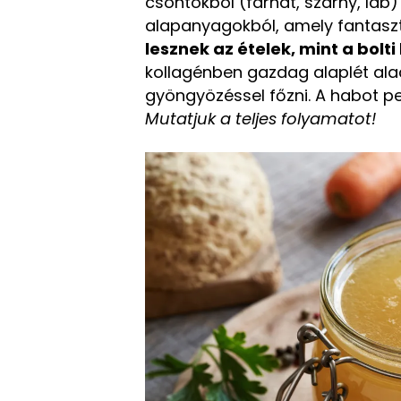
csontokból (farhát, szárny, láb
alapanyagokból, amely fantaszt
lesznek az ételek, mint a bolt
kollagénben gazdag alaplét alac
gyöngyözéssel főzni. A habot pe
Mutatjuk a teljes folyamatot!