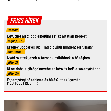
FRISS HÍREK
20 órája
Együttlét alatt jobb elkerülni ezt az ártatlan kérdést
Tegnap, 9:59
Bradley Cooper és Gigi Hadid gyűrűi mindent elárulnak?
augusztus 3.
Nyári szettek: ezek a fazonok működnek a hőségben
július 31.
Ki ne dobd a görögdinnyehéjat, készíts belőle savanyúságot
július 30.
Fogamzásgátló tabletta és hízás? Itt az igazság
MÉG TÖBB FRISS HÍR