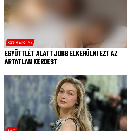
SZEX & MÁS
18+
EGYÜTTLÉT ALATT JOBB ELKERÜLNI EZT AZ
ÁRTATLAN KÉRDÉST
LOVE