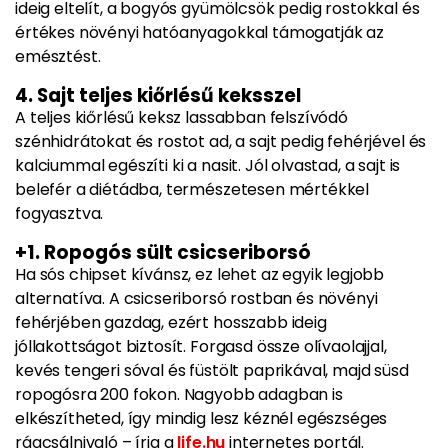
ideig eltelít, a bogyós gyümölcsök pedig rostokkal és
értékes növényi hatóanyagokkal támogatják az
emésztést.
4. Sajt teljes kiőrlésű keksszel
A teljes kiőrlésű keksz lassabban felszívódó
szénhidrátokat és rostot ad, a sajt pedig fehérjével és
kalciummal egészíti ki a nasit. Jól olvastad, a sajt is
belefér a diétádba, természetesen mértékkel
fogyasztva.
+1. Ropogós sült csicseriborsó
Ha sós chipset kívánsz, ez lehet az egyik legjobb
alternatíva. A csicseriborsó rostban és növényi
fehérjében gazdag, ezért hosszabb ideig
jóllakottságot biztosít. Forgasd össze olívaolajjal,
kevés tengeri sóval és füstölt paprikával, majd süsd
ropogósra 200 fokon. Nagyobb adagban is
elkészítheted, így mindig lesz kéznél egészséges
rágcsálnivaló – írja a
life.hu
internetes portál.