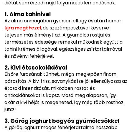
diétát sem érzed majd folyamatos lemondásnak.
1. Alma tahinivel
Az alma önmagában gyorsan elfogy és után hamar
újra megéhezel
, de szezámpasztával keverve
teljesen más élményt ad. A gyümölcs rostjai és
természetes édessége remekül működnek együtt a
tahini krémes állagával, egészséges zsírtartalmával
és növényi fehérjéivel.
2. Kivi étcsokoládéval
Elsőre furcsának tűnhet, mégis meglepően finom
párosítás. A kivi friss, savanykás íze jól ellensúlyozza az
étcsoki intenzitását, miközben rostot és
antioxidánsokat is kapsz. Mosd meg alaposan, így
akár a kivi héját is megeheted, így még több rosthoz
jutsz!
3. Görög joghurt bogyós gyümölcsökkel
A görög joghurt magas fehérjetartalma hosszabb