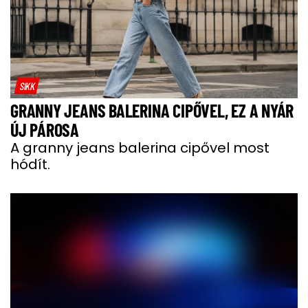
SIKK
GRANNY JEANS BALERINA CIPŐVEL, EZ A NYÁR
ÚJ PÁROSA
A granny jeans balerina cipővel most
hódít.