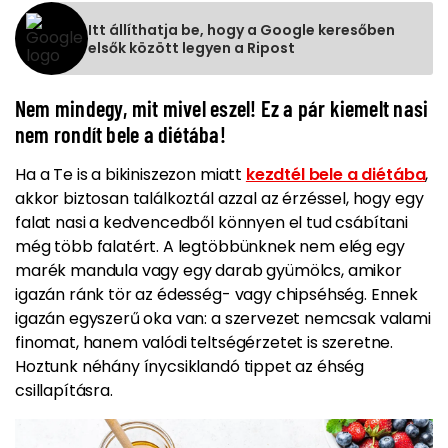
Itt állíthatja be, hogy a Google keresőben
elsők között legyen a Ripost
Nem mindegy, mit mivel eszel! Ez a pár kiemelt nasi
nem rondít bele a diétába!
Ha a Te is a bikiniszezon miatt
kezdtél bele a diétába
,
akkor biztosan találkoztál azzal az érzéssel, hogy egy
falat nasi a kedvencedből könnyen el tud csábítani
még több falatért. A legtöbbünknek nem elég egy
marék mandula vagy egy darab gyümölcs, amikor
igazán ránk tör az édesség- vagy chipséhség. Ennek
igazán egyszerű oka van: a szervezet nemcsak valami
finomat, hanem valódi teltségérzetet is szeretne.
Hoztunk néhány ínycsiklandó tippet az éhség
csillapításra.