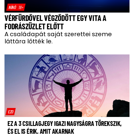
NÍNÓ
18+
VÉRFÜRDŐVEL VÉGZŐDÖTT EGY VITA A
FODRÁSZÜZLET ELŐTT
A családapát saját szerettei szeme
láttára lőtték le.
EZO
EZ A 3 CSILLAGJEGY IGAZI NAGYSÁGRA TÖREKSZIK,
ÉS EL IS ÉRIK, AMIT AKARNAK