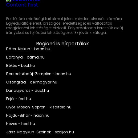
Portfóliónk minőségi tartalmat jelent minden olvasó számára.
Egyedülálló elérést, országos lefedettséget és változatos
megjelenési lehetőséget biztosít. Folyamatosan keressük az új
irányokat és fejlődési lehetőségeket. Ez jövőnk záloga.
Regionális hírportálok
Bács-Kiskun - baon.hu
Baranya - bama.hu
Békés - beol.hu
Borsod-Abaúj-Zemplén - boon.hu
Csongrád - delmagyar.hu
Dunaújváros - duol.hu
Fejér - feol.hu
Győr-Moson-Sopron - kisalfold.hu
Hajdú-Bihar - haon.hu
Heves - heol.hu
Jász-Nagykun-Szolnok - szoljon.hu