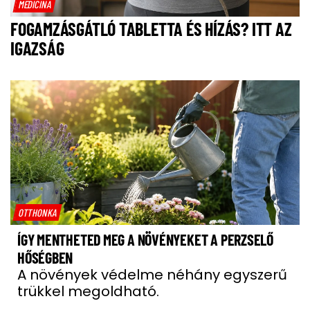
MEDICINA
FOGAMZÁSGÁTLÓ TABLETTA ÉS HÍZÁS? ITT AZ
IGAZSÁG
OTTHONKA
ÍGY MENTHETED MEG A NÖVÉNYEKET A PERZSELŐ
HŐSÉGBEN
A növények védelme néhány egyszerű
trükkel megoldható.