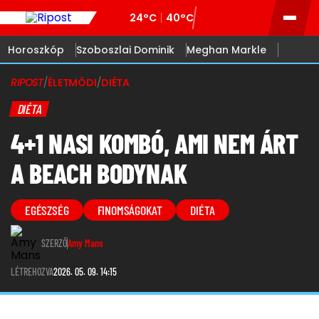
24°C
40°C
Horoszkóp
Szoboszlai Dominik
Meghan Markle
RIPOST
/
ÉLETMÓDI
/
DIÉTA
DIÉTA
4+1 NASI KOMBÓ, AMI NEM ÁRT
A BEACH BODYNAK
EGÉSZSÉG
FINOMSÁGOKAT
DIÉTA
SZERZŐ
Amy Mans
LÉTREHOZVA
2026. 05. 09. 14:15