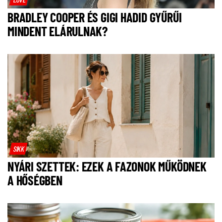
BRADLEY COOPER ÉS GIGI HADID GYŰRŰI
MINDENT ELÁRULNAK?
SIKK
NYÁRI SZETTEK: EZEK A FAZONOK MŰKÖDNEK
A HŐSÉGBEN