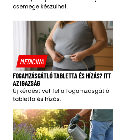
csemege készülhet.
MEDICINA
FOGAMZÁSGÁTLÓ TABLETTA ÉS HÍZÁS? ITT
AZ IGAZSÁG
Új kérdést vet fel a fogamzásgátló
tabletta és hízás.