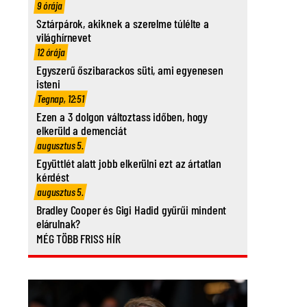
9 órája
Sztárpárok, akiknek a szerelme túlélte a
világhírnevet
12 órája
Egyszerű őszibarackos süti, ami egyenesen
isteni
Tegnap, 12:51
Ezen a 3 dolgon változtass időben, hogy
elkerüld a demenciát
augusztus 5.
Együttlét alatt jobb elkerülni ezt az ártatlan
kérdést
augusztus 5.
Bradley Cooper és Gigi Hadid gyűrűi mindent
elárulnak?
MÉG TÖBB FRISS HÍR