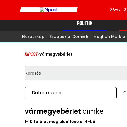
26°C
3
POLITIK
Horoszkóp
Szoboszlai Dominik
Meghan Markle
RIPOST
/
vármegyebérlet
Dátum szerint
C
vármegyebérlet
címke
1-10 találat megjelenítése a 14-ből