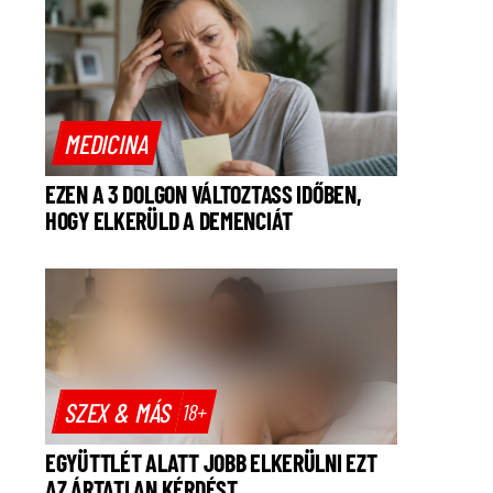
MEDICINA
EZEN A 3 DOLGON VÁLTOZTASS IDŐBEN,
HOGY ELKERÜLD A DEMENCIÁT
SZEX & MÁS
18+
EGYÜTTLÉT ALATT JOBB ELKERÜLNI EZT
AZ ÁRTATLAN KÉRDÉST