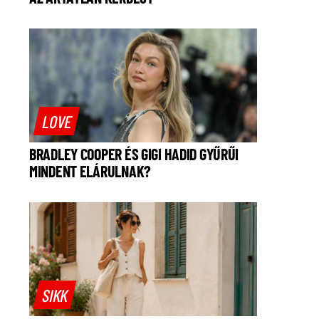
LOVE
BRADLEY COOPER ÉS GIGI HADID GYŰRŰI
MINDENT ELÁRULNAK?
SIKK