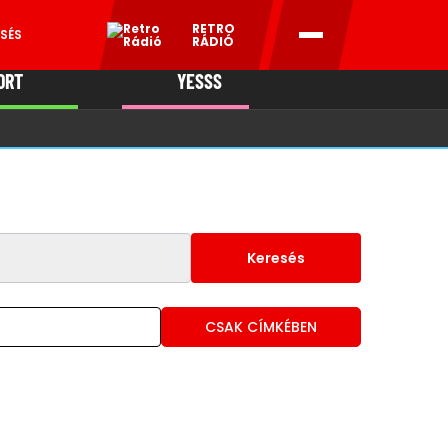
RETRO
SÉS
RÁDIÓ
ORT
YESSS
MANI
Keresés
CSAK CÍMKÉBEN