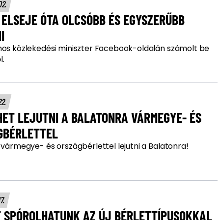
02.
 ELSEJE ÓTA OLCSÓBB ÉS EGYSZERŰBB
I
nos közlekedési miniszter Facebook-oldalán számolt be
l.
22.
HET LEJUTNI A BALATONRA VÁRMEGYE- ÉS
GBÉRLETTEL
 vármegye- és országbérlettel lejutni a Balatonra!
17.
T SPÓROLHATUNK AZ ÚJ BÉRLETTÍPUSOKKAL