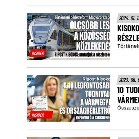
2024. 01. 
KISOKO
RÉSZL
Történelm
INSIDER
2023. 06. 
10 TUD
VÁRME
Összesze
INSIDER