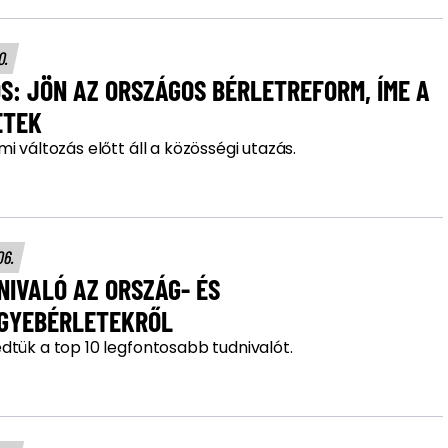
10.
S: JÖN AZ ORSZÁGOS BÉRLETREFORM, ÍME A
ETEK
i változás előtt áll a közösségi utazás.
06.
NIVALÓ AZ ORSZÁG- ÉS
GYEBÉRLETEKRŐL
dtük a top 10 legfontosabb tudnivalót.