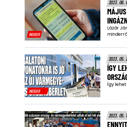
2023. 06. 
MÁJUS
INGÁZN
Lázár Já
minderrő
INSIDER
2023. 05. 
ÍGY LE
ORSZÁ
Így lehet
INSIDER
2023. 05. 
ENNYI