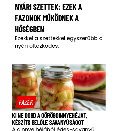
NYÁRI SZETTEK: EZEK A
FAZONOK MŰKÖDNEK A
HŐSÉGBEN
Ezekkel a szettekkel egyszerűbb a
nyári öltözködés.
FAZÉK
KI NE DOBD A GÖRÖGDINNYEHÉJAT,
KÉSZÍTS BELŐLE SAVANYÚSÁGOT
A dinnye héjából édes-savanyú