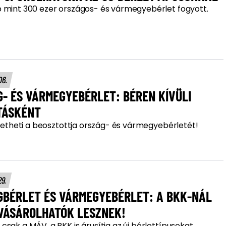
 mint 300 ezer országos- és vármegyebérlet fogyott.
06.
- ÉS VÁRMEGYEBÉRLET: BÉREN KÍVÜLI
TÁSKÉNT
izetheti a beosztottja ország- és vármegyebérletét!
29.
GBÉRLET ÉS VÁRMEGYEBÉRLET: A BKK-NÁL
GVÁSÁROLHATÓK LESZNEK!
sak a MÁV, a BKK is árusítja az új bérlettípusokat.