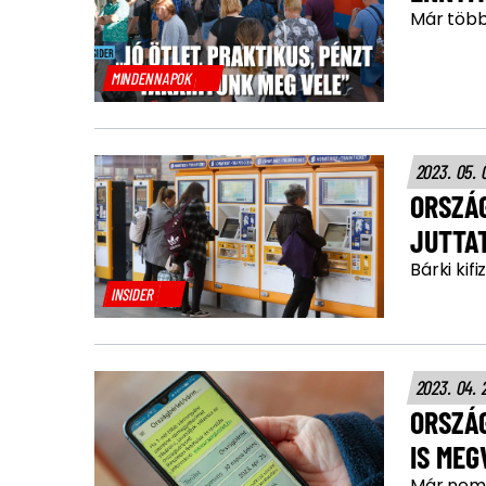
Már több
MINDENNAPOK
2023. 05. 
ORSZÁG
JUTTA
Bárki kif
INSIDER
2023. 04. 
ORSZÁ
IS ME
Már nem c