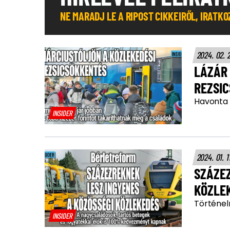
NE MARADJ LE A RIPOST CIKKEIRŐL, IRATK
2024. 02. 
LÁZÁR 
REZSI
Havonta 
INSIDER
2024. 01. 1
SZÁZEZ
KÖZLE
Történel
INSIDER