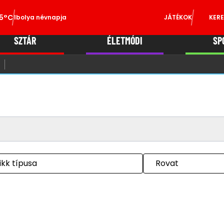
5°C
Ibolya névnapja
JÁTÉKOK
KERE
SZTÁR
ÉLETMÓDI
SP
ikk típusa
Rovat