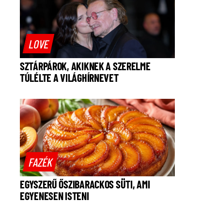
LOVE
SZTÁRPÁROK, AKIKNEK A SZERELME
TÚLÉLTE A VILÁGHÍRNEVET
FAZÉK
EGYSZERŰ ŐSZIBARACKOS SÜTI, AMI
EGYENESEN ISTENI