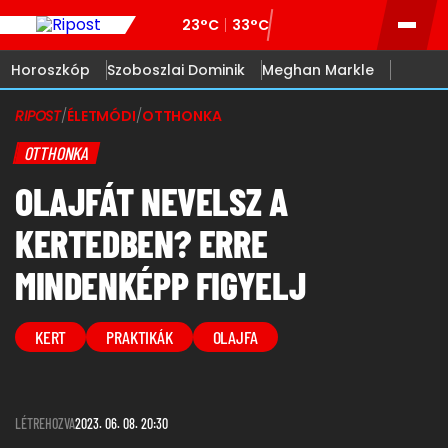
23°C
33°C
Horoszkóp
Szoboszlai Dominik
Meghan Markle
RIPOST
/
ÉLETMÓDI
/
OTTHONKA
OTTHONKA
OLAJFÁT NEVELSZ A
KERTEDBEN? ERRE
MINDENKÉPP FIGYELJ
KERT
PRAKTIKÁK
OLAJFA
LÉTREHOZVA
2023. 06. 08. 20:30