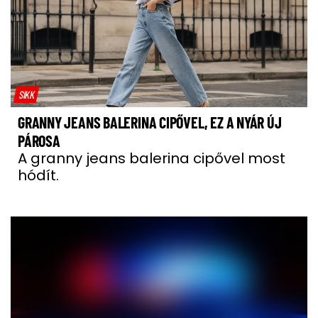
SIKK
GRANNY JEANS BALERINA CIPŐVEL, EZ A NYÁR ÚJ
PÁROSA
A granny jeans balerina cipővel most
hódít.