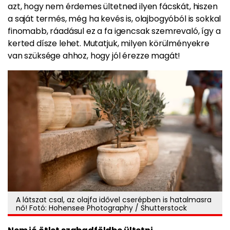
azt, hogy nem érdemes ültetned ilyen fácskát, hiszen
a saját termés, még ha kevés is, olajbogyóból is sokkal
finomabb, ráadásul ez a fa igencsak szemrevaló, így a
kerted dísze lehet. Mutatjuk, milyen körülményekre
van szüksége ahhoz, hogy jól érezze magát!
A látszat csal, az olajfa idővel cserépben is hatalmasra
nő! Fotó: Hohensee Photography / Shutterstock