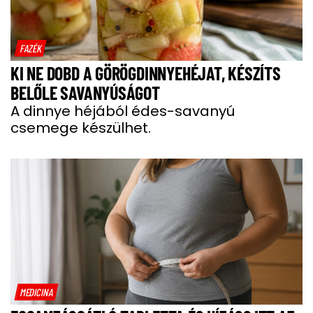
FAZÉK
KI NE DOBD A GÖRÖGDINNYEHÉJAT, KÉSZÍTS
BELŐLE SAVANYÚSÁGOT
A dinnye héjából édes-savanyú
csemege készülhet.
MEDICINA