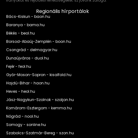
irányokat és fejlődési lehetőségeket. Ez jövőnk záloga.
Regionális hírportálok
Bács-Kiskun - baon.hu
Baranya - bama.hu
Békés - beol.hu
Borsod-Abaúj-Zemplén - boon.hu
Csongrád - delmagyar.hu
Dunaújváros - duol.hu
Fejér - feol.hu
Győr-Moson-Sopron - kisalfold.hu
Hajdú-Bihar - haon.hu
Heves - heol.hu
Jász-Nagykun-Szolnok - szoljon.hu
Komárom-Esztergom - kemma.hu
Nógrád - nool.hu
Somogy - sonline.hu
Szabolcs-Szatmár-Bereg - szon.hu