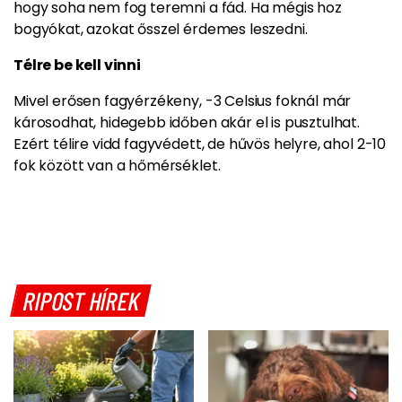
hogy soha nem fog teremni a fád. Ha mégis hoz
bogyókat, azokat ősszel érdemes leszedni.
Télre be kell vinni
Mivel erősen fagyérzékeny, -3 Celsius foknál már
károsodhat, hidegebb időben akár el is pusztulhat.
Ezért télire vidd fagyvédett, de hűvös helyre, ahol 2-10
fok között van a hőmérséklet.
RIPOST HÍREK