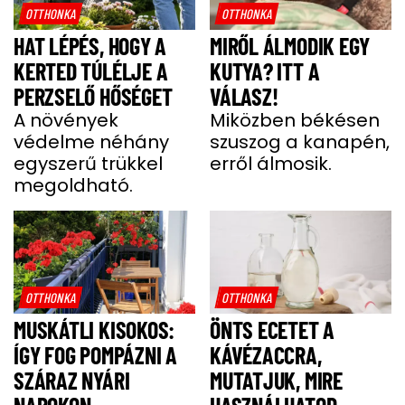
OTTHONKA
OTTHONKA
HAT LÉPÉS, HOGY A
MIRŐL ÁLMODIK EGY
KERTED TÚLÉLJE A
KUTYA? ITT A
PERZSELŐ HŐSÉGET
VÁLASZ!
A növények
Miközben békésen
védelme néhány
szuszog a kanapén,
egyszerű trükkel
erről álmosik.
megoldható.
OTTHONKA
OTTHONKA
MUSKÁTLI KISOKOS:
ÖNTS ECETET A
ÍGY FOG POMPÁZNI A
KÁVÉZACCRA,
SZÁRAZ NYÁRI
MUTATJUK, MIRE