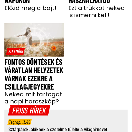
NAPOKON
HASZNÁLHATOD
Előzd meg a bajt!
Ezt a trükköt neked
is ismerni kell!
ÉLETMÓDI
FONTOS DÖNTÉSEK ÉS
VÁRATLAN HELYZETEK
VÁRNAK EZEKRE A
CSILLAGJEGYEKRE
Neked mit tartogat
a napi horoszkóp?
FRISS HÍREK
Tegnap, 13:45
Sztárpárok, akiknek a szerelme túlélte a világhírnevet