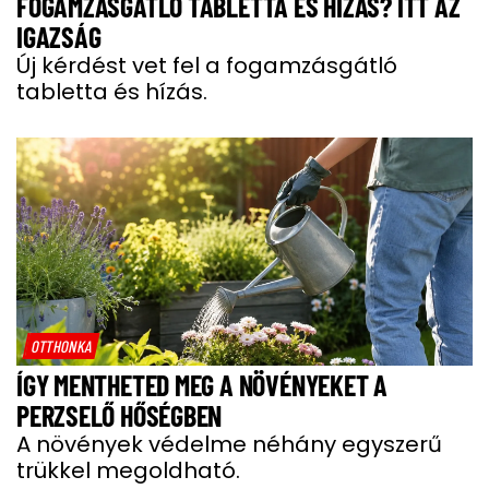
FOGAMZÁSGÁTLÓ TABLETTA ÉS HÍZÁS? ITT AZ
IGAZSÁG
Új kérdést vet fel a fogamzásgátló
tabletta és hízás.
OTTHONKA
ÍGY MENTHETED MEG A NÖVÉNYEKET A
PERZSELŐ HŐSÉGBEN
A növények védelme néhány egyszerű
trükkel megoldható.