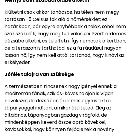
Nem jó ötlet szabadföldbe ültetni
Kiültetni csak akkor tanácsos, ha télen nem megy
tartósan -5 Celsius fok alá a hőmérséklet; ez
hazánkban, bár egyre enyhébbek a telek, sehol nem
száz százalék, hogy meg tud valósulni. Ezért érdemes
dézsába ültetni, és teleltetni. Így nemcsak a kertben,
de a teraszon is tarthatod; ez a fa ráadásul nagyon
lassan nő, így nem kell attól tartanod, hogy kinövi az
erkélyedet.
Jóféle talajra van szüksége
A természetben nincsenek nagy igényei ennek a
mediterrán fának, sziklás-köves talajon is vígan
növekszik; de dézsában érdemes egy kis extra
tápanyaggal indítani, amikor átülteted. Elég az
általános, tápanyagban gazdag virágföld, de
mindenképpen keverd össze apró kövekkel,
kavicsokkal, hogy könnyen fejlődjenek a növény