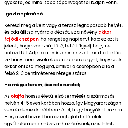
gyökerei, és minél több tápanyagot fel tudjon venni.
Igazi napimádó
Keresd meg a kert vagy a terasz legnaposabb helyét,
és oda állítsd nyárra a dézsát. Ez a növény
akkor
fejlődik szépen,
ha rengeteg napfényt kap; ez azt is
jelenti, hogy szárazságtűrő, tehát figyelj, hogy ne
öntözd túl! Adj neki rendszeresen vizet, mert a tartós
vízhiányt nem viseli el, azonban arra ügyelj, hogy csak
akkor öntözd meg újra, amikor a cserépben a föld
felső 2-3 centiméteres rétege száraz.
Ha mégis terem, ősszel szüretelj
Az
olajfa
hosszú életű, első termését a származási
helyén 4-5 éves korában hozza, így Magyarországon
sem érdemes korábban várni, hogy bogyókat hozzon
– és, mivel hazánkban az éghajlati feltételek
egyáltalán nem kedveznek az érésnek, az is lehet,