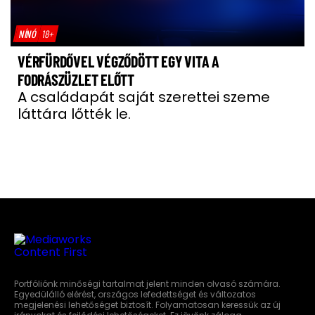
NÍNÓ
18+
VÉRFÜRDŐVEL VÉGZŐDÖTT EGY VITA A
FODRÁSZÜZLET ELŐTT
A családapát saját szerettei szeme
láttára lőtték le.
Portfóliónk minőségi tartalmat jelent minden olvasó számára.
Egyedülálló elérést, országos lefedettséget és változatos
megjelenési lehetőséget biztosít. Folyamatosan keressük az új