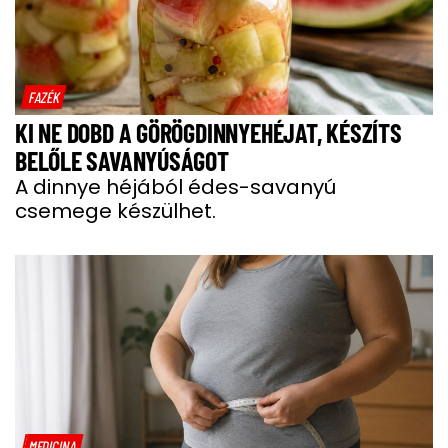
FAZÉK
KI NE DOBD A GÖRÖGDINNYEHÉJAT, KÉSZÍTS
BELŐLE SAVANYÚSÁGOT
A dinnye héjából édes-savanyú
csemege készülhet.
MEDICINA