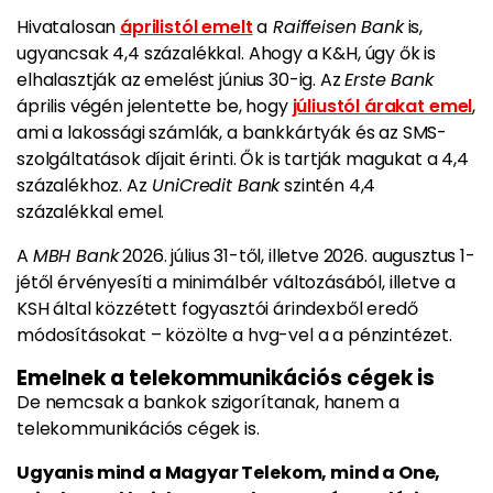
Hivatalosan
áprilistól emelt
a
Raiffeisen Bank
is,
ugyancsak 4,4 százalékkal. Ahogy a K&H, úgy ők is
elhalasztják az emelést június 30-ig. Az
Erste Bank
április végén jelentette be, hogy
júliustól árakat emel
,
ami a lakossági számlák, a bankkártyák és az SMS-
szolgáltatások díjait érinti. Ők is tartják magukat a 4,4
százalékhoz. Az
UniCredit Bank
szintén 4,4
százalékkal emel.
A
MBH Bank
2026. július 31-től, illetve 2026. augusztus 1-
jétől érvényesíti a minimálbér változásából, illetve a
KSH által közzétett fogyasztói árindexből eredő
módosításokat – közölte a hvg-vel a a pénzintézet.
Emelnek a telekommunikációs cégek is
De nemcsak a bankok szigorítanak, hanem a
telekommunikációs cégek is.
Ugyanis mind a Magyar Telekom, mind a One,