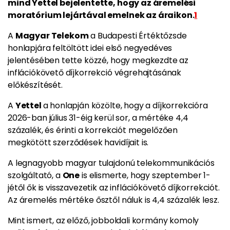
mind Yettel bejelentette, hogy az áremelési
moratórium lejártával emelnek az áraikon.
1
A
Magyar Telekom
a Budapesti Értéktőzsde
honlapjára feltöltött idei első negyedéves
jelentésében tette közzé, hogy megkezdte az
inflációkövető díjkorrekció végrehajtásának
előkészítését.
A
Yettel
a honlapján közölte, hogy a díjkorrekcióra
2026-ban július 31-éig kerül sor, a mértéke 4,4
százalék, és érinti a korrekciót megelőzően
megkötött szerződések havidíjait is.
A legnagyobb magyar tulajdonú telekommunikációs
szolgáltató, a
One
is elismerte, hogy szeptember 1-
jétől ők is visszavezetik az inflációkövető díjkorrekciót.
Az áremelés mértéke ősztől náluk is 4,4 százalék lesz.
Mint ismert, az előző, jobboldali kormány komoly