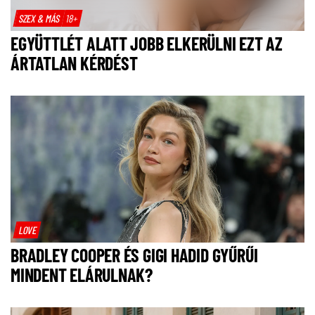
SZEX & MÁS
18+
EGYÜTTLÉT ALATT JOBB ELKERÜLNI EZT AZ
ÁRTATLAN KÉRDÉST
LOVE
BRADLEY COOPER ÉS GIGI HADID GYŰRŰI
MINDENT ELÁRULNAK?