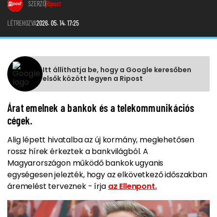
SZERZŐ
Ripost
LÉTREHOZVA
2026. 05. 14. 17:25
Itt állíthatja be, hogy a Google keresőben
elsők között legyen a Ripost
Árat emelnek a bankok és a telekommunikációs
cégek.
Alig lépett hivatalba az új kormány, meglehetősen
rossz hírek érkeztek a bankvilágból. A
Magyarországon működő bankok ugyanis
egységesen jelezték, hogy az elkövetkező időszakban
áremelést terveznek - írja
az Ellenpont.