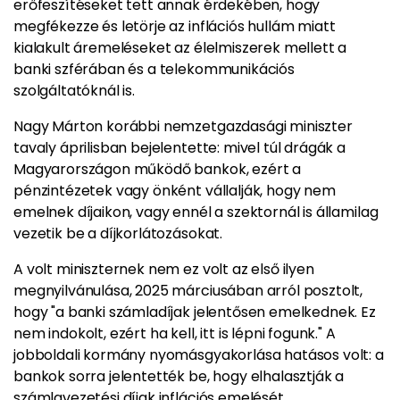
erőfeszítéseket tett annak érdekében, hogy
megfékezze és letörje az inflációs hullám miatt
kialakult áremeléseket az élelmiszerek mellett a
banki szférában és a telekommunikációs
szolgáltatóknál is.
Nagy Márton korábbi nemzetgazdasági miniszter
tavaly áprilisban bejelentette: mivel túl drágák a
Magyarországon működő bankok, ezért a
pénzintézetek vagy önként vállalják, hogy nem
emelnek díjaikon, vagy ennél a szektornál is államilag
vezetik be a díjkorlátozásokat.
A volt miniszternek nem ez volt az első ilyen
megnyilvánulása, 2025 márciusában arról posztolt,
hogy "a banki számladíjak jelentősen emelkednek. Ez
nem indokolt, ezért ha kell, itt is lépni fogunk." A
jobboldali kormány nyomásgyakorlása hatásos volt: a
bankok sorra jelentették be, hogy elhalasztják a
számlavezetési díjak inflációs emelését.