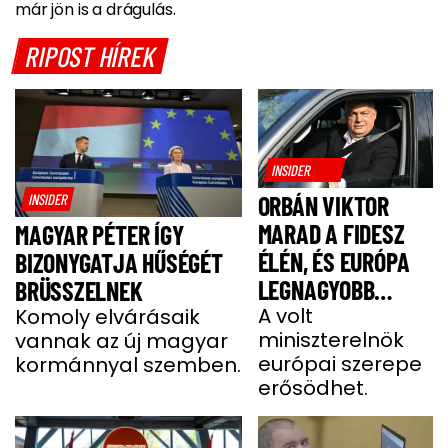
már jön is a drágulás.
RIPOST HÍREK
INSIDER
INSIDER
ORBÁN VIKTOR
MARAD A FIDESZ
MAGYAR PÉTER ÍGY
ÉLÉN, ÉS EURÓPA
BIZONYGATJA HŰSÉGÉT
LEGNAGYOBB
BRÜSSZELNEK
JOBBOLDALI
A volt
Komoly elvárásaik
miniszterelnök
vannak az új magyar
SZÖVETSÉGÉT
európai szerepe
kormánnyal szemben.
ÉPÍTI TOVÁBB
erősödhet.