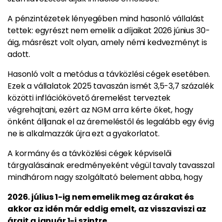
A pénzintézetek lényegében mind hasonló vállalást
tettek: egyrészt nem emelik a díjaikat 2026 június 30-
áig, másrészt volt olyan, amely némi kedvezményt is
adott.
Hasonló volt a metódus a távközlési cégek esetében.
Ezek a vállalatok 2025 tavaszán ismét 3,5-3,7 százalék
közötti inflációkövető áremelést terveztek
végrehajtani, ezért az NGM arra kérte őket, hogy
önként álljanak el az áremeléstől és legalább egy évig
ne is alkalmazzák újra ezt a gyakorlatot.
A kormány és a távközlési cégek képviselői
tárgyalásainak eredményeként végül tavaly tavasszal
mindhárom nagy szolgáltató belement abba, hogy
2026. július 1-ig nem emelik meg az árakat és
akkor az idén már eddig emelt, az visszaviszi az
árait a január 1-i szintre.