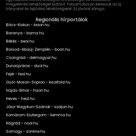
megjelenési lehetőséget biztosít. Folyamatosan keressük az új
irányokat és fejlődési lehetőségeket. Ez jövőnk záloga.
Regionális hírportálok
Bács-Kiskun - baon.hu
Baranya - bama.hu
Békés - beol.hu
Borsod-Abaúj-Zemplén - boon.hu
Csongrád - delmagyar.hu
Dunaújváros - duol.hu
Fejér - feol.hu
Győr-Moson-Sopron - kisalfold.hu
Hajdú-Bihar - haon.hu
Heves - heol.hu
Jász-Nagykun-Szolnok - szoljon.hu
Komárom-Esztergom - kemma.hu
Nógrád - nool.hu
Somogy - sonline.hu