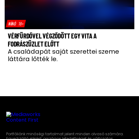
NÍNÓ
18+
VÉRFÜRDŐVEL VÉGZŐDÖTT EGY VITA A
FODRÁSZÜZLET ELŐTT
A családapát saját szerettei szeme
láttára lőtték le.
Portfóliónk minőségi tartalmat jelent minden olvasó számára.
Egyedülálló elérést, országos lefedettséget és változatos