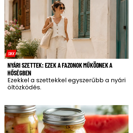
SIKK
NYÁRI SZETTEK: EZEK A FAZONOK MŰKÖDNEK A
HŐSÉGBEN
Ezekkel a szettekkel egyszerűbb a nyári
öltözködés.