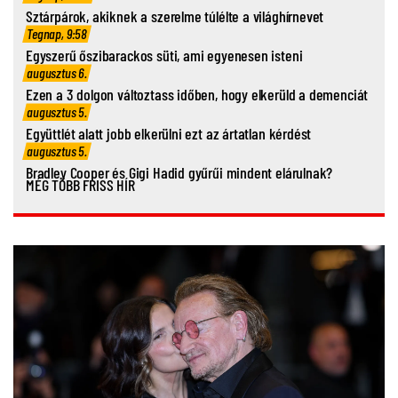
Sztárpárok, akiknek a szerelme túlélte a világhírnevet
Tegnap, 9:58
Egyszerű őszibarackos süti, ami egyenesen isteni
augusztus 6.
Ezen a 3 dolgon változtass időben, hogy elkerüld a demenciát
augusztus 5.
Együttlét alatt jobb elkerülni ezt az ártatlan kérdést
augusztus 5.
Bradley Cooper és Gigi Hadid gyűrűi mindent elárulnak?
MÉG TÖBB FRISS HÍR