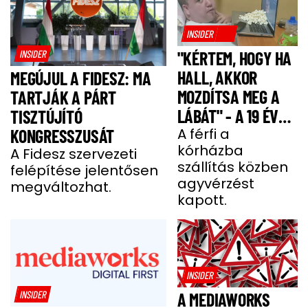
INSIDER
INSIDER
"KÉRTEM, HOGY HA
HALL, AKKOR
MEGÚJUL A FIDESZ: MA
MOZDÍTSA MEG A
TARTJÁK A PÁRT
LÁBÁT" - A 19 ÉVES
TISZTÚJÍTÓ
BENCE HÓNAPOKIG
A férfi a
KONGRESSZUSÁT
kórházba
KÓMÁBAN FEKÜDT
A Fidesz szervezeti
szállítás közben
felépítése jelentősen
A BALESETE UTÁN
agyvérzést
megváltozhat.
kapott.
INSIDER
INSIDER
A MEDIAWORKS