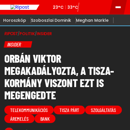
23°C
33°C
Horoszkóp
Szoboszlai Dominik
Meghan Markle
RIPOST
/
POLITIK
/
INSIDER
INSIDER
ORBÁN VIKTOR
MEGAKADÁLYOZTA, A TISZA-
KORMÁNY VISZONT EZT IS
MEGENGEDTE
TELEKOMMUNIKÁCIÓS
TISZA PÁRT
SZOLGÁLTATÁS
ÁREMELÉS
BANK