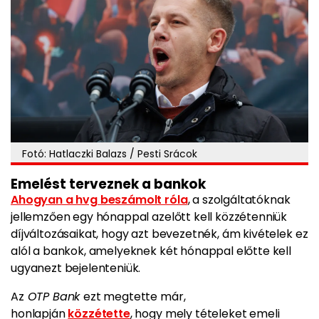
Fotó: Hatlaczki Balazs / Pesti Srácok
Emelést terveznek a bankok
Ahogyan a hvg beszámolt róla
, a szolgáltatóknak
jellemzően egy hónappal azelőtt kell közzétenniük
díjváltozásaikat, hogy azt bevezetnék, ám kivételek ez
alól a bankok, amelyeknek két hónappal előtte kell
ugyanezt bejelenteniük.
Az
OTP Bank
ezt megtette már,
honlapján
közzétette
, hogy mely tételeket emeli