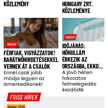
HUNGARY ZRT.
KÖZLEMÉNY
KÖZLEMÉNYE
INSIDER
INSIDER
IDŐJÁRÁS:
HŐHULLÁM
FÉRFIAK, VIGYÁZZATOK!
ÉRKEZIK AZ
BARÁTNŐHIRDETÉSEKKEL
ORSZÁGBA, EKKOR
VERNEK ÁT A CSALÓK
ÉR IDE
A jövő héten
Ennél csak jobb
fokozatos
módja legyen az
felmelegedés
ismerkedésnek!
kezdődik.
FRISS HÍREK
Tegnap, 13:45