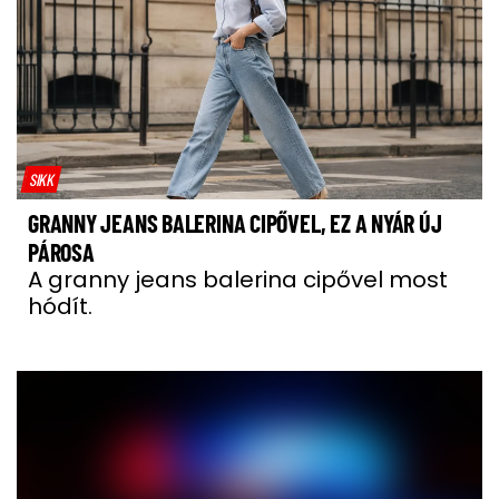
SIKK
GRANNY JEANS BALERINA CIPŐVEL, EZ A NYÁR ÚJ
PÁROSA
A granny jeans balerina cipővel most
hódít.