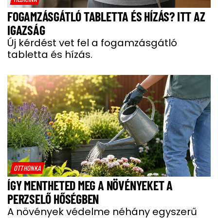
FOGAMZÁSGÁTLÓ TABLETTA ÉS HÍZÁS? ITT AZ
IGAZSÁG
Új kérdést vet fel a fogamzásgátló
tabletta és hízás.
OTTHONKA
ÍGY MENTHETED MEG A NÖVÉNYEKET A
PERZSELŐ HŐSÉGBEN
A növények védelme néhány egyszerű