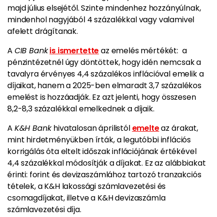
majd július elsejétől. Szinte mindenhez hozzányúlnak,
mindenhol nagyjából 4 százalékkal vagy valamivel
afelett drágítanak.
A
CIB Bank
is ismertette
az emelés mértékét: a
pénzintézetnél úgy döntöttek, hogy idén nemcsak a
tavalyra érvényes 4,4 százalékos inflációval emelik a
díjaikat, hanem a 2025-ben elmaradt 3,7 százalékos
emelést is hozzáadják. Ez azt jelenti, hogy összesen
8,2-8,3 százalékkal emelkednek a díjaik.
A
K&H Bank
hivatalosan áprilistól
emelte
az árakat,
mint hirdetményükben írták, a legutóbbi inflációs
korrigálás óta eltelt időszak inflációjának értékével
4,4 százalékkal módosítják a díjakat. Ez az alábbiakat
érinti: forint és devizaszámlához tartozó tranzakciós
tételek, a K&H lakossági számlavezetési és
csomagdíjakat, illetve a K&H devizaszámla
számlavezetési díja.