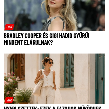
LOVE
BRADLEY COOPER ÉS GIGI HADID GYŰRŰI
MINDENT ELÁRULNAK?
SIKK
NYÁRI SZETTEK: EZEK A FAZONOK MŰKÖDNEK