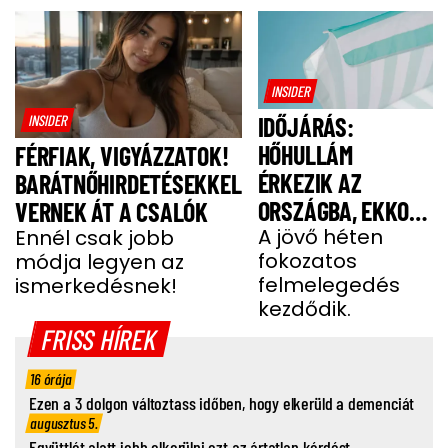
INSIDER
INSIDER
IDŐJÁRÁS:
HŐHULLÁM
FÉRFIAK, VIGYÁZZATOK!
ÉRKEZIK AZ
BARÁTNŐHIRDETÉSEKKEL
ORSZÁGBA, EKKOR
VERNEK ÁT A CSALÓK
ÉR IDE
A jövő héten
Ennél csak jobb
fokozatos
módja legyen az
felmelegedés
ismerkedésnek!
kezdődik.
FRISS HÍREK
16 órája
Ezen a 3 dolgon változtass időben, hogy elkerüld a demenciát
augusztus 5.
Együttlét alatt jobb elkerülni ezt az ártatlan kérdést