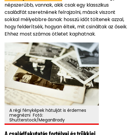
népszerűbb, vannak, akik csak egy klasszikus
családfát szeretnének felrajzolni, mások viszont
sokkal mélyebbre ásnak: hosszú időt töltenek azzal,
hogy felderítsék, hogyan éltek, mit csináltak az őseik.
Ehhez most számos ötletet kaphatnak.
A régi fényképek hátulját is érdemes
megnézni Fotó:
Shutterstock/MeganBrady
A családfakutatás fortélyai és trükkjei