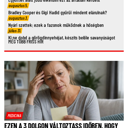
augusztus 5.
Bradley Cooper és Gigi Hadid gyűrűi mindent elárulnak?
augusztus 3.
Nyári szettek: ezek a fazonok működnek a hőségben
július 31.
Ki ne dobd a görögdinnyehéjat, készíts belőle savanyúságot
MÉG TÖBB FRISS HÍR
MEDICINA
EZEN A 3 DOLGON VÁLTOZTASS IDŐBEN, HOGY