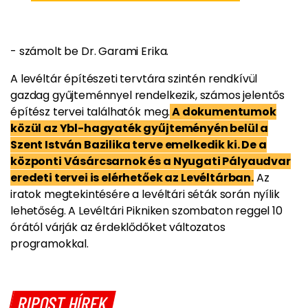
- számolt be Dr. Garami Erika.
A levéltár építészeti tervtára szintén rendkívül
gazdag gyűjteménnyel rendelkezik, számos jelentős
építész tervei találhatók meg.
A dokumentumok
közül az Ybl-hagyaték gyűjteményén belül a
Szent István Bazilika terve emelkedik ki. De a
központi Vásárcsarnok és a Nyugati Pályaudvar
eredeti tervei is elérhetőek az Levéltárban.
Az
iratok megtekintésére a levéltári séták során nyílik
lehetőség. A Levéltári Pikniken szombaton reggel 10
órától várják az érdeklődőket változatos
programokkal.
RIPOST HÍREK