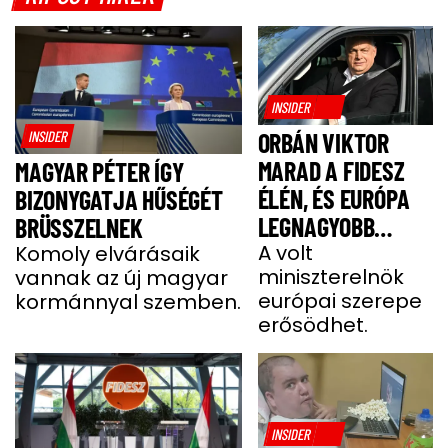
INSIDER
INSIDER
ORBÁN VIKTOR
MARAD A FIDESZ
MAGYAR PÉTER ÍGY
ÉLÉN, ÉS EURÓPA
BIZONYGATJA HŰSÉGÉT
LEGNAGYOBB
BRÜSSZELNEK
JOBBOLDALI
A volt
Komoly elvárásaik
miniszterelnök
vannak az új magyar
SZÖVETSÉGÉT
európai szerepe
kormánnyal szemben.
ÉPÍTI TOVÁBB
erősödhet.
INSIDER