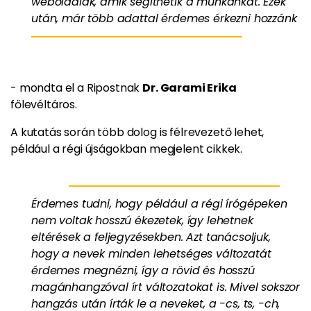
weboldalak, amik segíthetik a munkánkat. Ezek
után, már több adattal érdemes érkezni hozzánk
- mondta el a Ripostnak
Dr. Garami Erika
főlevéltáros.
A kutatás során több dolog is félrevezető lehet,
például a régi újságokban megjelent cikkek.
Érdemes tudni, hogy például a régi írógépeken
nem voltak hosszú ékezetek, így lehetnek
eltérések a feljegyzésekben. Azt tanácsoljuk,
hogy a nevek minden lehetséges változatát
érdemes megnézni, így a rövid és hosszú
magánhangzóval írt változatokat is. Mivel sokszor
hangzás után írták le a neveket, a -cs, ts, -ch,