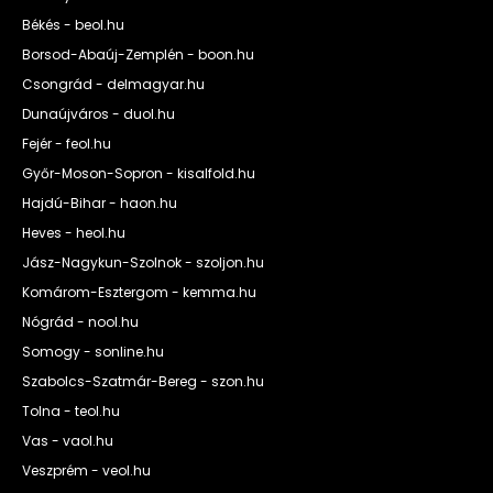
Békés - beol.hu
Borsod-Abaúj-Zemplén - boon.hu
Csongrád - delmagyar.hu
Dunaújváros - duol.hu
Fejér - feol.hu
Győr-Moson-Sopron - kisalfold.hu
Hajdú-Bihar - haon.hu
Heves - heol.hu
Jász-Nagykun-Szolnok - szoljon.hu
Komárom-Esztergom - kemma.hu
Nógrád - nool.hu
Somogy - sonline.hu
Szabolcs-Szatmár-Bereg - szon.hu
Tolna - teol.hu
Vas - vaol.hu
Veszprém - veol.hu