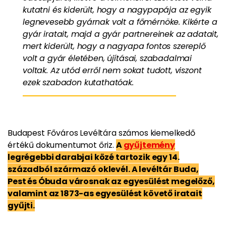
kutatni és kiderült, hogy a nagypapája az egyik
legnevesebb gyárnak volt a főmérnöke. Kikérte a
gyár iratait, majd a gyár partnereinek az adatait,
mert kiderült, hogy a nagyapa fontos szereplő
volt a gyár életében, újításai, szabadalmai
voltak. Az utód erről nem sokat tudott, viszont
ezek szabadon kutathatóak.
Budapest Főváros Levéltára számos kiemelkedő
értékű dokumentumot őriz.
A
gyűjtemény
legrégebbi darabjai közé tartozik egy 14.
századból származó oklevél. A levéltár Buda,
Pest és Óbuda városnak az egyesülést megelőző,
valamint az 1873-as egyesülést követő iratait
gyűjti.