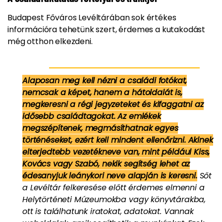
Budapest Főváros Levéltárában sok értékes
információra tehetünk szert, érdemes a kutakodást
még otthon elkezdeni.
Alaposan meg kell nézni a családi fotókat,
nemcsak a képet, hanem a hátoldalát is,
megkeresni a régi jegyzeteket és kifaggatni az
idősebb családtagokat. Az emlékek
megszépítenek, megmásíthatnak egyes
történéseket, ezért kell mindent ellenőrizni. Akinek
elterjedtebb vezetékneve van, mint például Kiss,
Kovács vagy Szabó, nekik segítség lehet az
édesanyjuk leánykori neve alapján is keresni.
Sőt
a Levéltár felkeresése előtt érdemes elmenni a
Helytörténeti Múzeumokba vagy könyvtárakba,
ott is találhatunk iratokat, adatokat. Vannak