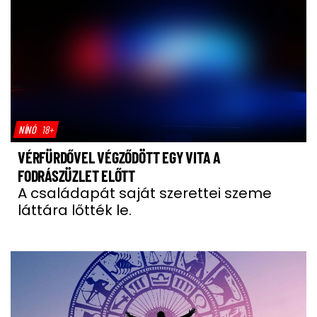
NÍNÓ
18+
VÉRFÜRDŐVEL VÉGZŐDÖTT EGY VITA A
FODRÁSZÜZLET ELŐTT
A családapát saját szerettei szeme
láttára lőtték le.