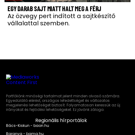
EGY DARAB SAJT MIATT HALT MEG A FÉRJ
Az özvegy pert indított a sajtkészítő
vállalattal szemben.
Portfóliónk minőségi tartalmat jelent minden olvasó számára.
Egyedülálló elérést, országos lefedettséget és változatos
megjelenési lehetőséget biztosít. Folyamatosan keressük az új
irányokat és fejlődési lehetőségeket. Ez jövőnk záloga.
Regionális hírportálok
Bács-Kiskun - baon.hu
Baranya - bama.hu