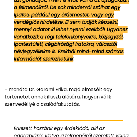
azt gondolják, miért is írtak volna az újságokban
a felmenőikről. De sok mindenről szólhat egy
iparos, például egy órásmester, vagy egy
vendéglős hirdetése. El sem tudják képzelni,
mennyi adatot ki lehet nyerni ezekből! Ugyanez
vonatkozik a régi telefonkönyvekre, közjegyzői,
ipartestületi, cégbírósági iratokra, választói
névjegyzékekre is. Ezekből mind-mind számos
információt szerezhetünk
- mondta Dr. Garami Erika, majd elmesélt egy
történetet annak illusztrálására, hogyan válik
szenvedéllyé a családfakutatás.
Érkezett hozzánk egy érdeklődő, aki az
édesapjáról, illetve a felmenőiről szeretett volna