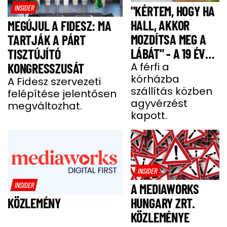
INSIDER
"KÉRTEM, HOGY HA
HALL, AKKOR
MEGÚJUL A FIDESZ: MA
MOZDÍTSA MEG A
TARTJÁK A PÁRT
LÁBÁT" - A 19 ÉVES
TISZTÚJÍTÓ
BENCE HÓNAPOKIG
A férfi a
KONGRESSZUSÁT
kórházba
KÓMÁBAN FEKÜDT
A Fidesz szervezeti
szállítás közben
felépítése jelentősen
A BALESETE UTÁN
agyvérzést
megváltozhat.
kapott.
INSIDER
INSIDER
A MEDIAWORKS
HUNGARY ZRT.
KÖZLEMÉNY
KÖZLEMÉNYE