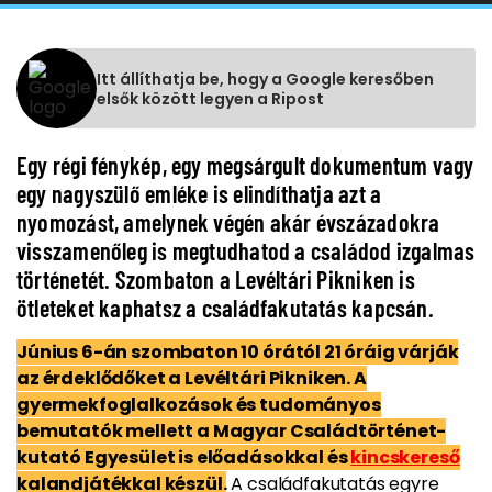
Itt állíthatja be, hogy a Google keresőben
elsők között legyen a Ripost
Egy régi fénykép, egy megsárgult dokumentum vagy
egy nagyszülő emléke is elindíthatja azt a
nyomozást, amelynek végén akár évszázadokra
visszamenőleg is megtudhatod a családod izgalmas
történetét. Szombaton a Levéltári Pikniken is
ötleteket kaphatsz a családfakutatás kapcsán.
Június 6-án szombaton 10 órától 21 óráig várják
az érdeklődőket a Levéltári Pikniken. A
gyermekfoglalkozások és tudományos
bemutatók mellett a Magyar Családtörténet-
kutató Egyesület is előadásokkal és
kincskereső
kalandjátékkal készül.
A családfakutatás egyre