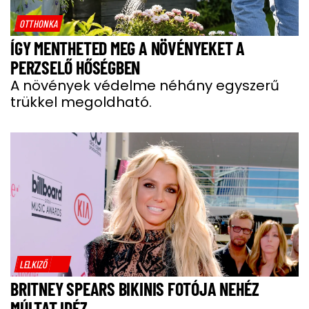
OTTHONKA
ÍGY MENTHETED MEG A NÖVÉNYEKET A
PERZSELŐ HŐSÉGBEN
A növények védelme néhány egyszerű
trükkel megoldható.
LELKIZŐ
BRITNEY SPEARS BIKINIS FOTÓJA NEHÉZ
MÚLTAT IDÉZ