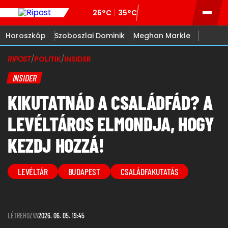
26°C
35°C
Horoszkóp
Szoboszlai Dominik
Meghan Markle
RIPOST
/
POLITIK
/
INSIDER
INSIDER
KIKUTATNÁD A CSALÁDFÁD? A
LEVÉLTÁROS ELMONDJA, HOGY
KEZDJ HOZZÁ!
LEVÉLTÁR
BUDAPEST
CSALÁDFAKUTATÁS
LÉTREHOZVA
2026. 06. 05. 19:45