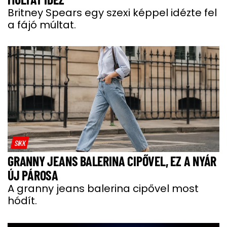
Britney Spears egy szexi képpel idézte fel
a fájó múltat.
SIKK
GRANNY JEANS BALERINA CIPŐVEL, EZ A NYÁR
ÚJ PÁROSA
A granny jeans balerina cipővel most
hódít.