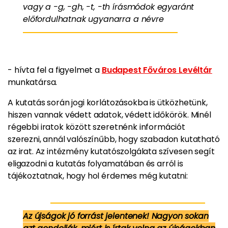
vagy a -g, -gh, -t, -th írásmódok egyaránt
előfordulhatnak ugyanarra a névre
- hívta fel a figyelmet a
Budapest Főváros Levéltár
munkatársa.
A kutatás során jogi korlátozásokba is ütközhetünk,
hiszen vannak védett adatok, védett időkörök. Minél
régebbi iratok között szeretnénk információt
szerezni, annál valószínűbb, hogy szabadon kutatható
az irat. Az intézmény kutatószolgálata szívesen segít
eligazodni a kutatás folyamatában és arról is
tájékoztatnak, hogy hol érdemes még kutatni:
Az újságok jó forrást jelentenek! Nagyon sokan