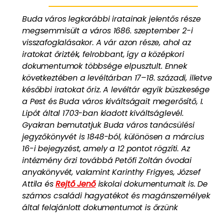
Buda város legkorábbi iratainak jelentős része
megsemmisült a város 1686. szeptember 2-i
visszafoglalásakor. A vár azon része, ahol az
iratokat őrizték, felrobbant, így a középkori
dokumentumok többsége elpusztult. Ennek
következtében a levéltárban 17–18. századi, illetve
későbbi iratokat őriz. A levéltár egyik büszkesége
a Pest és Buda város kiváltságait megerősítő, I.
Lipót által 1703-ban kiadott kiváltságlevél.
Gyakran bemutatjuk Buda város tanácsülési
jegyzőkönyvét is 1848-ból, különösen a március
16-i bejegyzést, amely a 12 pontot rögzíti. Az
intézmény őrzi továbbá Petőfi Zoltán óvodai
anyakönyvét, valamint Karinthy Frigyes, József
Attila és
Rejtő Jenő
iskolai dokumentumait is. De
számos családi hagyatékot és magánszemélyek
által felajánlott dokumentumot is őrzünk