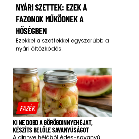
NYÁRI SZETTEK: EZEK A
FAZONOK MŰKÖDNEK A
HŐSÉGBEN
Ezekkel a szettekkel egyszerűbb a
nyári öltözködés.
FAZÉK
KI NE DOBD A GÖRÖGDINNYEHÉJAT,
KÉSZÍTS BELŐLE SAVANYÚSÁGOT
A dinnye héjából édes-savanyú