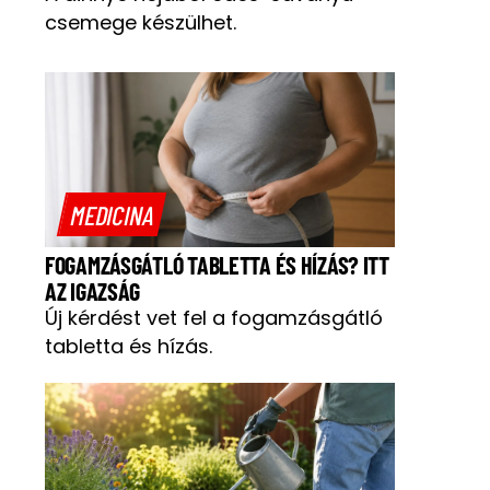
csemege készülhet.
MEDICINA
FOGAMZÁSGÁTLÓ TABLETTA ÉS HÍZÁS? ITT
AZ IGAZSÁG
Új kérdést vet fel a fogamzásgátló
tabletta és hízás.