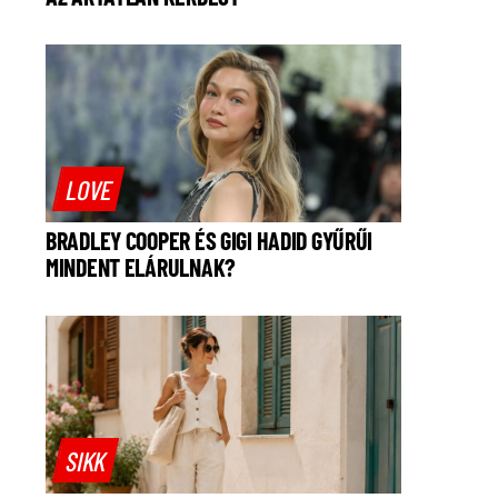
LOVE
BRADLEY COOPER ÉS GIGI HADID GYŰRŰI
MINDENT ELÁRULNAK?
SIKK