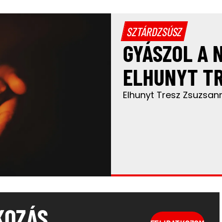
SZTÁRDZSÚSZ
GYÁSZOL A 
ELHUNYT T
Elhunyt Tresz Zsuzsan
KOZÁS