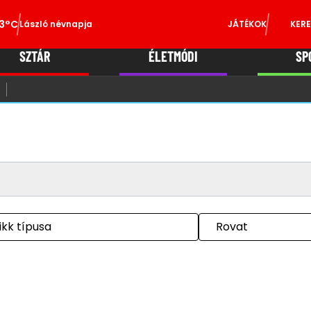
3°C
László névnapja
JÁTÉKOK
KERE
SZTÁR
ÉLETMÓDI
SP
ikk típusa
Rovat