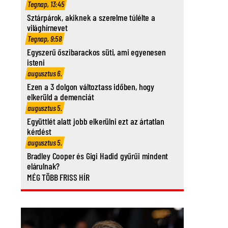
Tegnap, 13:45
Sztárpárok, akiknek a szerelme túlélte a
világhírnevet
Tegnap, 9:58
Egyszerű őszibarackos süti, ami egyenesen
isteni
augusztus 6.
Ezen a 3 dolgon változtass időben, hogy
elkerüld a demenciát
augusztus 5.
Együttlét alatt jobb elkerülni ezt az ártatlan
kérdést
augusztus 5.
Bradley Cooper és Gigi Hadid gyűrűi mindent
elárulnak?
MÉG TÖBB FRISS HÍR