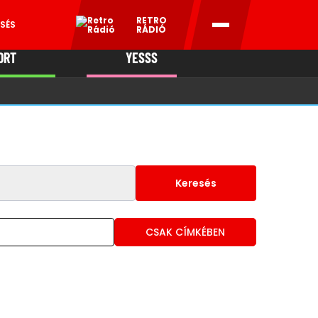
RETRO
SÉS
RÁDIÓ
ORT
YESSS
MANI
Keresés
CSAK CÍMKÉBEN