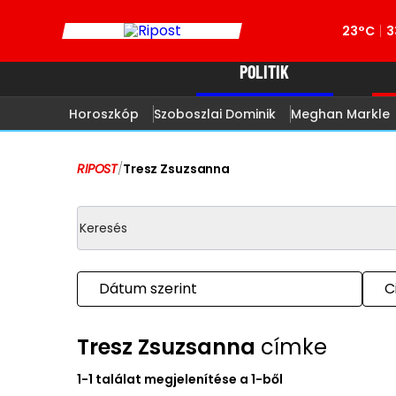
23°C
3
POLITIK
Horoszkóp
Szoboszlai Dominik
Meghan Markle
RIPOST
/
Tresz Zsuzsanna
Dátum szerint
C
Tresz Zsuzsanna
címke
1-1 találat megjelenítése a 1-ből