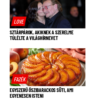
LOVE
SZTÁRPÁROK, AKIKNEK A SZERELME
TÚLÉLTE A VILÁGHÍRNEVET
FAZÉK
EGYSZERŰ ŐSZIBARACKOS SÜTI, AMI
EGYENESEN ISTENI