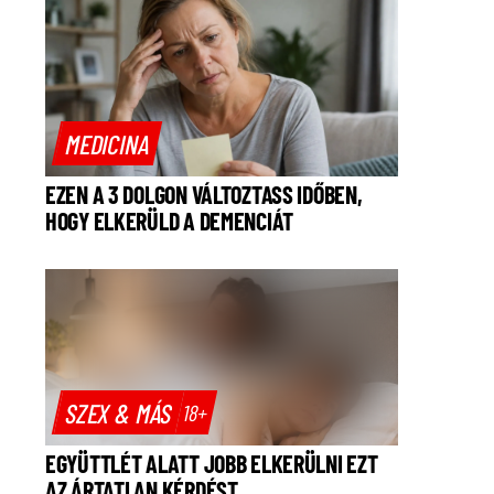
MEDICINA
EZEN A 3 DOLGON VÁLTOZTASS IDŐBEN,
HOGY ELKERÜLD A DEMENCIÁT
SZEX & MÁS
18+
EGYÜTTLÉT ALATT JOBB ELKERÜLNI EZT
AZ ÁRTATLAN KÉRDÉST