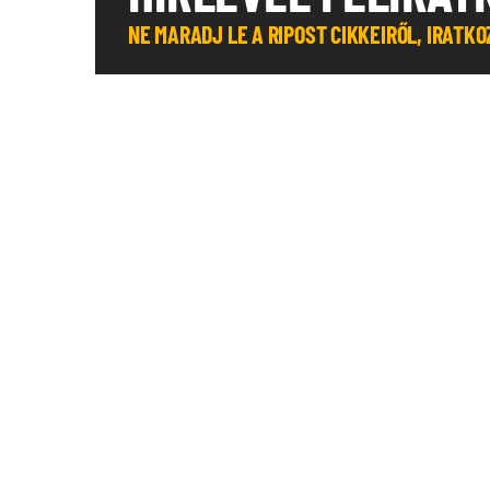
NE MARADJ LE A RIPOST CIKKEIRŐL, IRATK