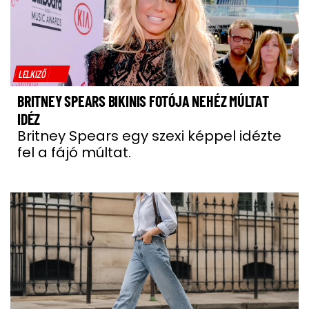
LELKIZŐ
BRITNEY SPEARS BIKINIS FOTÓJA NEHÉZ MÚLTAT
IDÉZ
Britney Spears egy szexi képpel idézte
fel a fájó múltat.