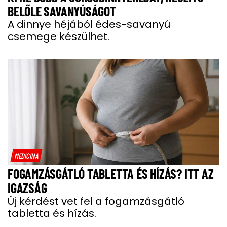
BELŐLE SAVANYÚSÁGOT
A dinnye héjából édes-savanyú
csemege készülhet.
MEDICINA
FOGAMZÁSGÁTLÓ TABLETTA ÉS HÍZÁS? ITT AZ
IGAZSÁG
Új kérdést vet fel a fogamzásgátló
tabletta és hízás.