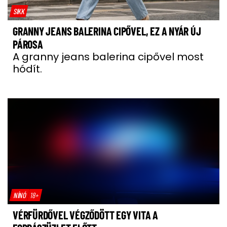
SIKK
GRANNY JEANS BALERINA CIPŐVEL, EZ A NYÁR ÚJ
PÁROSA
A granny jeans balerina cipővel most
hódít.
NÍNÓ
18+
VÉRFÜRDŐVEL VÉGZŐDÖTT EGY VITA A