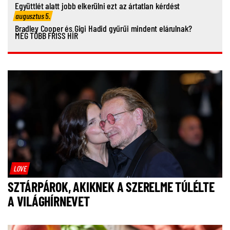
Együttlét alatt jobb elkerülni ezt az ártatlan kérdést
augusztus 5.
Bradley Cooper és Gigi Hadid gyűrűi mindent elárulnak?
MÉG TÖBB FRISS HÍR
LOVE
SZTÁRPÁROK, AKIKNEK A SZERELME TÚLÉLTE
A VILÁGHÍRNEVET