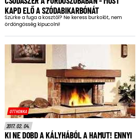
CSODASZER A FÜRDŐSZOBÁBAN - MOST
KAPD ELŐ A SZÓDABIKARBÓNÁT
Szürke a fuga a kosztól? Ne keress burkolót, nem
ördöngösség kipucolni!
OTTHONKA
2017. 02. 04.
KI NE DOBD A KÁLYHÁBÓL A HAMUT! ENNYI