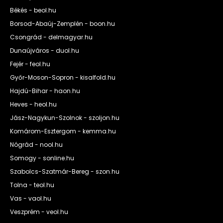
Békés - beol.hu
Borsod-Abaúj-Zemplén - boon.hu
Csongrád - delmagyar.hu
Dunaújváros - duol.hu
Fejér - feol.hu
Győr-Moson-Sopron - kisalfold.hu
Hajdú-Bihar - haon.hu
Heves - heol.hu
Jász-Nagykun-Szolnok - szoljon.hu
Komárom-Esztergom - kemma.hu
Nógrád - nool.hu
Somogy - sonline.hu
Szabolcs-Szatmár-Bereg - szon.hu
Tolna - teol.hu
Vas - vaol.hu
Veszprém - veol.hu