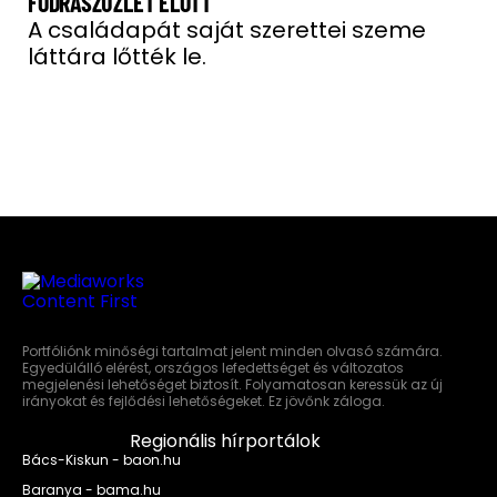
FODRÁSZÜZLET ELŐTT
A családapát saját szerettei szeme
láttára lőtték le.
Portfóliónk minőségi tartalmat jelent minden olvasó számára.
Egyedülálló elérést, országos lefedettséget és változatos
megjelenési lehetőséget biztosít. Folyamatosan keressük az új
irányokat és fejlődési lehetőségeket. Ez jövőnk záloga.
Regionális hírportálok
Bács-Kiskun - baon.hu
Baranya - bama.hu