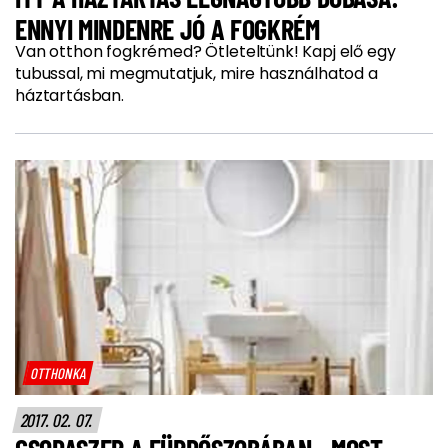
ENNYI MINDENRE JÓ A FOGKRÉM
Van otthon fogkrémed? Ötleteltünk! Kapj elő egy
tubussal, mi megmutatjuk, mire használhatod a
háztartásban.
OTTHONKA
2017. 02. 07.