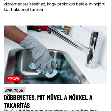
vízkőmentesítéséhez, hogy praktikus belőle mindjárt
két flakonnal tartani.
MEDICINA
2018. 02. 28.
DÖBBENETES, MIT MŰVEL A NŐKKEL A
TAKARÍTÁS
Egy új kutatás szerint a rendszeres takarítás, és a