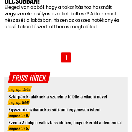
OLCSÓBBAN!
Eleged van abból, hogy a takarításhoz használt
vegyszerekre súlyos ezreket költesz? Akkor most
nézz szét a lakásban, hiszen az összes hatékony és
olcsó takarítószert otthon is megtalálod.
1
FRISS HÍREK
Tegnap, 13:45
Sztárpárok, akiknek a szerelme túlélte a világhírnevet
Tegnap, 9:58
Egyszerű őszibarackos süti, ami egyenesen isteni
augusztus 6.
Ezen a 3 dolgon változtass időben, hogy elkerüld a demenciát
augusztus 5.