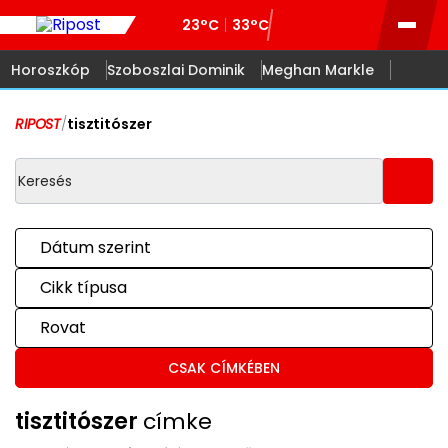
23°C
33°C
Horoszkóp
Szoboszlai Dominik
Meghan Markle
RIPOST
/
tisztitószer
Dátum szerint
Cikk típusa
Rovat
CSAK CÍMKÉBEN
tisztitószer
címke