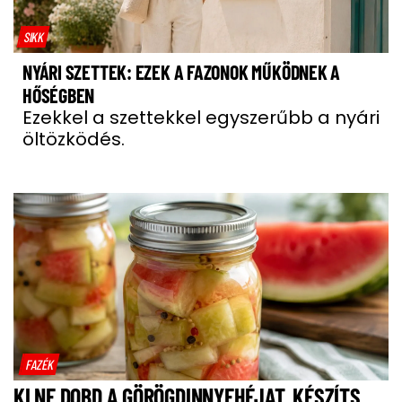
SIKK
NYÁRI SZETTEK: EZEK A FAZONOK MŰKÖDNEK A
HŐSÉGBEN
Ezekkel a szettekkel egyszerűbb a nyári
öltözködés.
FAZÉK
KI NE DOBD A GÖRÖGDINNYEHÉJAT, KÉSZÍTS