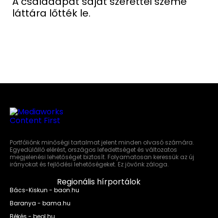
A családapát saját szerettei szeme
láttára lőtték le.
Portfóliónk minőségi tartalmat jelent minden olvasó számára.
Egyedülálló elérést, országos lefedettséget és változatos
megjelenési lehetőséget biztosít. Folyamatosan keressük az új
irányokat és fejlődési lehetőségeket. Ez jövőnk záloga.
Regionális hírportálok
Bács-Kiskun - baon.hu
Baranya - bama.hu
Békés - beol.hu