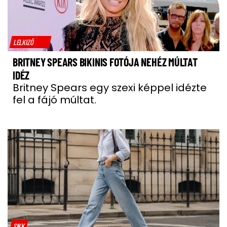
LELKIZŐ
BRITNEY SPEARS BIKINIS FOTÓJA NEHÉZ MÚLTAT
IDÉZ
Britney Spears egy szexi képpel idézte
fel a fájó múltat.
SIKK