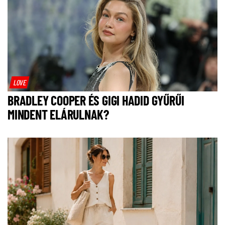
LOVE
BRADLEY COOPER ÉS GIGI HADID GYŰRŰI
MINDENT ELÁRULNAK?