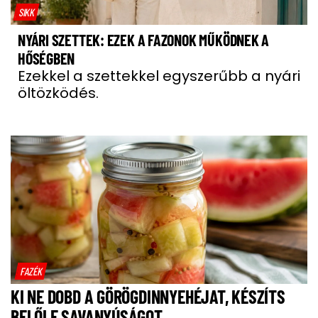
SIKK
NYÁRI SZETTEK: EZEK A FAZONOK MŰKÖDNEK A
HŐSÉGBEN
Ezekkel a szettekkel egyszerűbb a nyári
öltözködés.
FAZÉK
KI NE DOBD A GÖRÖGDINNYEHÉJAT, KÉSZÍTS
BELŐLE SAVANYÚSÁGOT