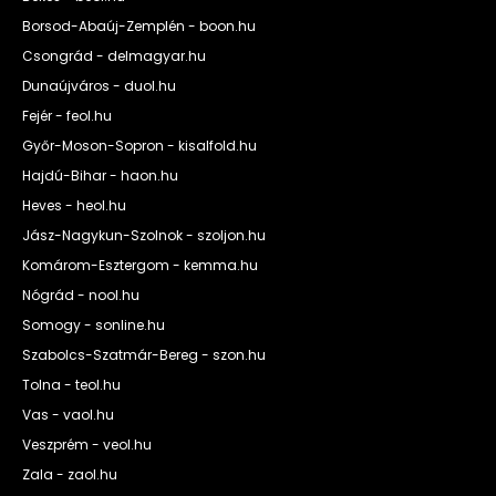
Borsod-Abaúj-Zemplén - boon.hu
Csongrád - delmagyar.hu
Dunaújváros - duol.hu
Fejér - feol.hu
Győr-Moson-Sopron - kisalfold.hu
Hajdú-Bihar - haon.hu
Heves - heol.hu
Jász-Nagykun-Szolnok - szoljon.hu
Komárom-Esztergom - kemma.hu
Nógrád - nool.hu
Somogy - sonline.hu
Szabolcs-Szatmár-Bereg - szon.hu
Tolna - teol.hu
Vas - vaol.hu
Veszprém - veol.hu
Zala - zaol.hu