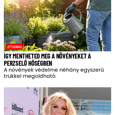
OTTHONKA
ÍGY MENTHETED MEG A NÖVÉNYEKET A
PERZSELŐ HŐSÉGBEN
A növények védelme néhány egyszerű
trükkel megoldható.