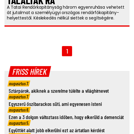
TALÁLTAK RÁ
A Tatai Rendőrkapitányság három egyenruhása vehetett
át jutalmat a személyügyi országos rendőrfőkapitány-
helyettestől. Késlekedés nélkül siettek a segítségére.
1
FRISS HÍREK
augusztus 7.
Sztárpárok, akiknek a szerelme túlélte a világhírnevet
augusztus 7.
Egyszerű őszibarackos süti, ami egyenesen isteni
augusztus 6.
Ezen a 3 dolgon változtass időben, hogy elkerüld a demenciát
augusztus 5.
Együttlét alatt jobb elkerülni ezt az ártatlan kérdést