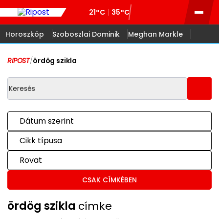
21°C
35°C
Horoszkóp
Szoboszlai Dominik
Meghan Markle
RIPOST
/
ördög szikla
Dátum szerint
Cikk típusa
Rovat
CSAK CÍMKÉBEN
ördög szikla
címke