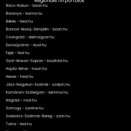
Regionális hírportálok
Bács-Kiskun - baon.hu
Baranya - bama.hu
Békés - beol.hu
Borsod-Abaúj-Zemplén - boon.hu
Csongrád - delmagyar.hu
Dunaújváros - duol.hu
Fejér - feol.hu
Győr-Moson-Sopron - kisalfold.hu
Hajdú-Bihar - haon.hu
Heves - heol.hu
Jász-Nagykun-Szolnok - szoljon.hu
Komárom-Esztergom - kemma.hu
Nógrád - nool.hu
Somogy - sonline.hu
Szabolcs-Szatmár-Bereg - szon.hu
Tolna - teol.hu