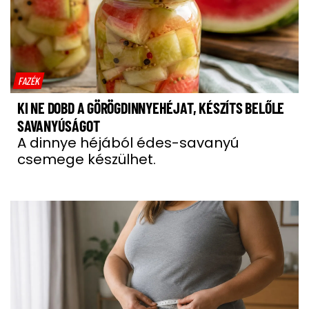
FAZÉK
KI NE DOBD A GÖRÖGDINNYEHÉJAT, KÉSZÍTS BELŐLE
SAVANYÚSÁGOT
A dinnye héjából édes-savanyú
csemege készülhet.