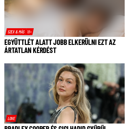
SZEX & MÁS
18+
EGYÜTTLÉT ALATT JOBB ELKERÜLNI EZT AZ
ÁRTATLAN KÉRDÉST
LOVE
BRADLEY COOPER ÉS GIGI HADID GYŰRŰI