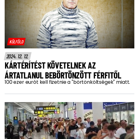
KÜLFÖLD
2024. 12. 12.
KÁRTÉRÍTÉST KÖVETELNEK AZ
ÁRTATLANUL BEBÖRTÖNZÖTT FÉRFITŐL
100 ezer eurót kell fizetnie a "börtönköltségek" miatt.