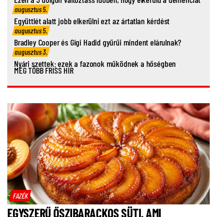
augusztus 5.
Együttlét alatt jobb elkerülni ezt az ártatlan kérdést
augusztus 5.
Bradley Cooper és Gigi Hadid gyűrűi mindent elárulnak?
augusztus 3.
Nyári szettek: ezek a fazonok működnek a hőségben
MÉG TÖBB FRISS HÍR
FAZÉK
EGYSZERŰ ŐSZIBARACKOS SÜTI, AMI