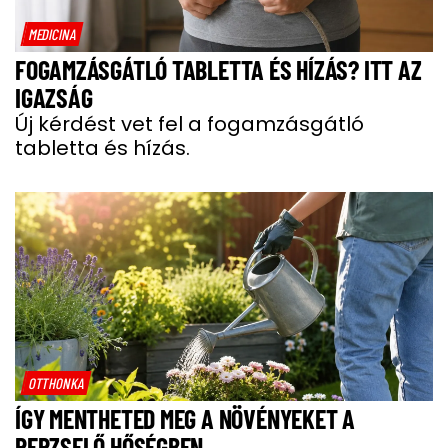
MEDICINA
FOGAMZÁSGÁTLÓ TABLETTA ÉS HÍZÁS? ITT AZ
IGAZSÁG
Új kérdést vet fel a fogamzásgátló
tabletta és hízás.
OTTHONKA
ÍGY MENTHETED MEG A NÖVÉNYEKET A
PERZSELŐ HŐSÉGBEN