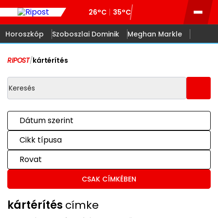
26°C
35°C
Horoszkóp
Szoboszlai Dominik
Meghan Markle
RIPOST
/
kártérítés
Dátum szerint
Cikk típusa
Rovat
CSAK CÍMKÉBEN
kártérítés
címke