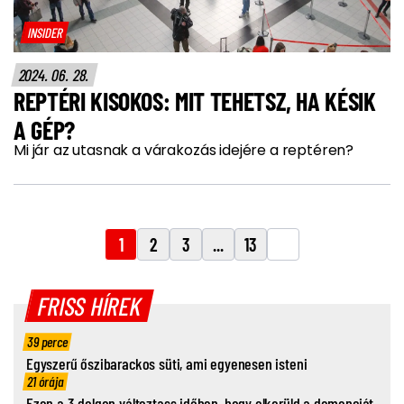
INSIDER
2024. 06. 28.
REPTÉRI KISOKOS: MIT TEHETSZ, HA KÉSIK
A GÉP?
Mi jár az utasnak a várakozás idejére a reptéren?
1
2
3
...
13
FRISS HÍREK
39 perce
Egyszerű őszibarackos süti, ami egyenesen isteni
21 órája
Ezen a 3 dolgon változtass időben, hogy elkerüld a demenciát