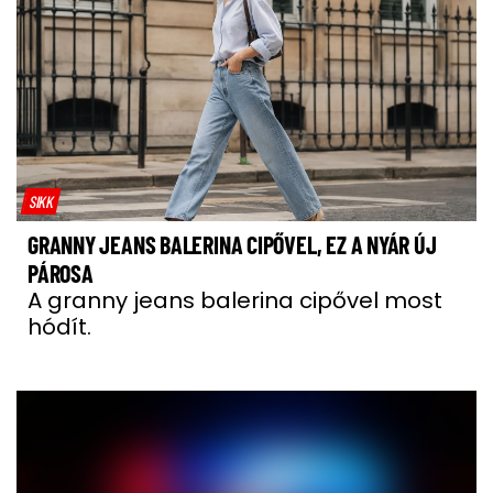
SIKK
GRANNY JEANS BALERINA CIPŐVEL, EZ A NYÁR ÚJ
PÁROSA
A granny jeans balerina cipővel most
hódít.