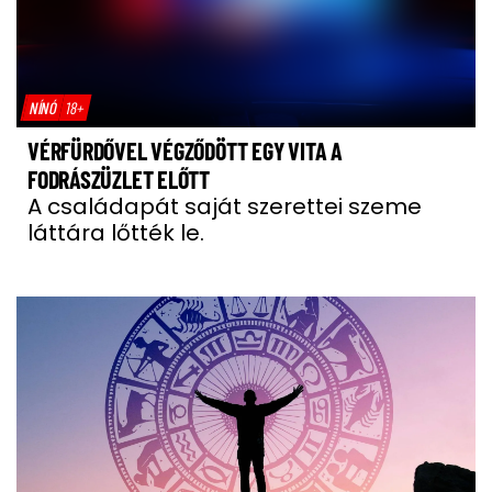
NÍNÓ
18+
VÉRFÜRDŐVEL VÉGZŐDÖTT EGY VITA A
FODRÁSZÜZLET ELŐTT
A családapát saját szerettei szeme
láttára lőtték le.