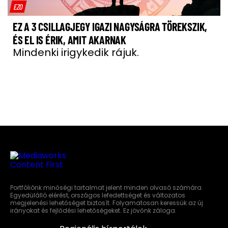
EZO
EZ A 3 CSILLAGJEGY IGAZI NAGYSÁGRA TÖREKSZIK,
ÉS EL IS ÉRIK, AMIT AKARNAK
Mindenki irigykedik rájuk.
Portfóliónk minőségi tartalmat jelent minden olvasó számára.
Egyedülálló elérést, országos lefedettséget és változatos
megjelenési lehetőséget biztosít. Folyamatosan keressük az új
irányokat és fejlődési lehetőségeket. Ez jövőnk záloga.