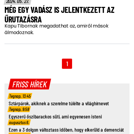
2024. 05. 27.
MÉG EGY VADÁSZ IS JELENTKEZETT AZ
ŰRUTAZÁSRA
Kapu Tibornak megadathat az, amiről mások
álmodoznak.
1
FRISS HÍREK
Tegnap, 13:45
Sztárpárok, akiknek a szerelme túlélte a világhírnevet
Tegnap, 9:58
Egyszerű őszibarackos süti, ami egyenesen isteni
augusztus 6.
Ezen a 3 dolgon változtass időben, hogy elkerüld a demenciát