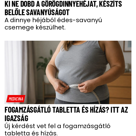
KI NE DOBD A GÖRÖGDINNYEHÉJAT, KÉSZÍTS
BELŐLE SAVANYÚSÁGOT
A dinnye héjából édes-savanyú
csemege készülhet.
MEDICINA
FOGAMZÁSGÁTLÓ TABLETTA ÉS HÍZÁS? ITT AZ
IGAZSÁG
Új kérdést vet fel a fogamzásgátló
tabletta és hízás.