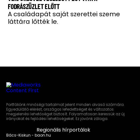
FODRÁSZÜZLET ELŐTT
A családapát saját szerettei szeme
láttára lőtték le.
Portfóliónk minőségi tartalmat jelent minden olvasó számára.
Egyedülálló elérést, országos lefedettséget és változatos
megjelenési lehetőséget biztosít. Folyamatosan keressük az új
irányokat és fejlődési lehetőségeket. Ez jövőnk záloga.
Regionális hírportálok
Bács-Kiskun - baon.hu