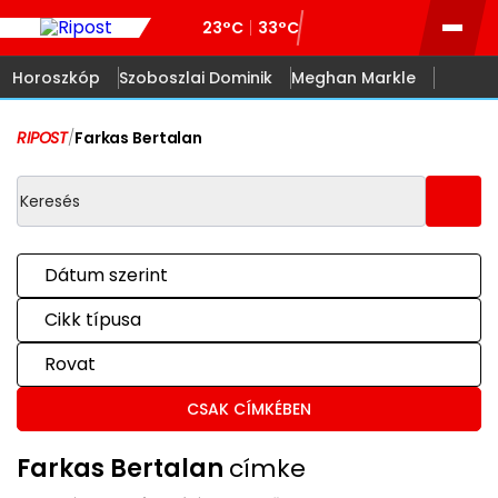
23°C
33°C
Horoszkóp
Szoboszlai Dominik
Meghan Markle
RIPOST
/
Farkas Bertalan
Dátum szerint
Cikk típusa
Rovat
CSAK CÍMKÉBEN
Farkas Bertalan
címke