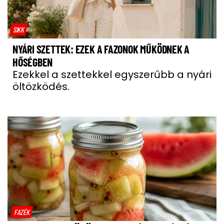
SIKK
NYÁRI SZETTEK: EZEK A FAZONOK MŰKÖDNEK A
HŐSÉGBEN
Ezekkel a szettekkel egyszerűbb a nyári
öltözködés.
FAZÉK