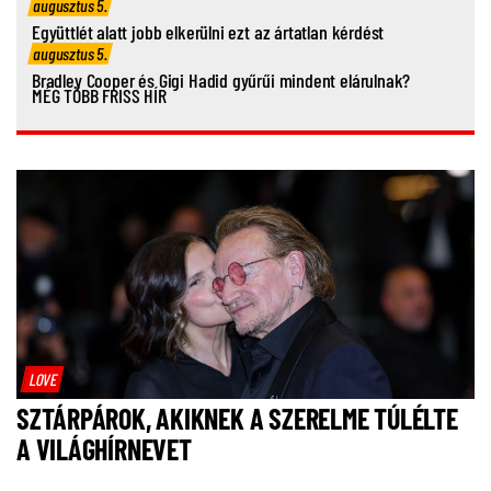
augusztus 5.
Együttlét alatt jobb elkerülni ezt az ártatlan kérdést
augusztus 5.
Bradley Cooper és Gigi Hadid gyűrűi mindent elárulnak?
MÉG TÖBB FRISS HÍR
LOVE
SZTÁRPÁROK, AKIKNEK A SZERELME TÚLÉLTE
A VILÁGHÍRNEVET