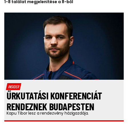
1-8 találat megjelenítése a 8-ből
INSIDER
ŰRKUTATÁSI KONFERENCIÁT
RENDEZNEK BUDAPESTEN
Kapu Tibor lesz a rendezvény házigazdája.