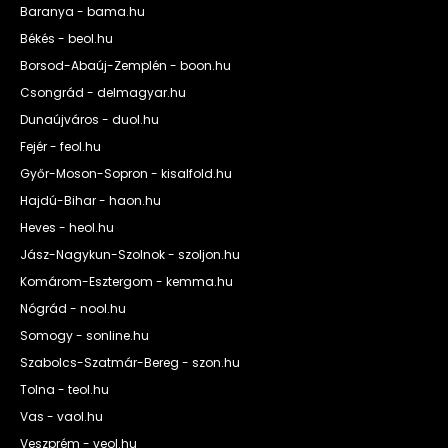
Baranya - bama.hu
Békés - beol.hu
Borsod-Abaúj-Zemplén - boon.hu
Csongrád - delmagyar.hu
Dunaújváros - duol.hu
Fejér - feol.hu
Győr-Moson-Sopron - kisalfold.hu
Hajdú-Bihar - haon.hu
Heves - heol.hu
Jász-Nagykun-Szolnok - szoljon.hu
Komárom-Esztergom - kemma.hu
Nógrád - nool.hu
Somogy - sonline.hu
Szabolcs-Szatmár-Bereg - szon.hu
Tolna - teol.hu
Vas - vaol.hu
Veszprém - veol.hu