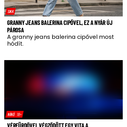
SIKK
GRANNY JEANS BALERINA CIPŐVEL, EZ A NYÁR ÚJ
PÁROSA
A granny jeans balerina cipővel most
hódít.
NÍNÓ
18+
VÉRFÜRDŐVEL VÉGZŐDÖTT EGY VITA A