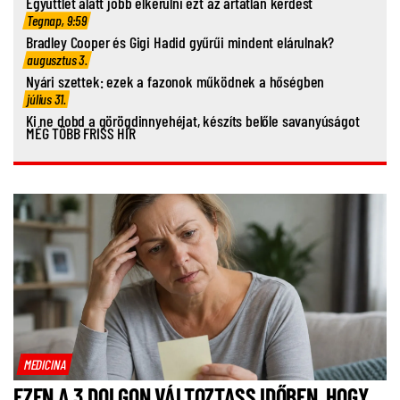
Együttlét alatt jobb elkerülni ezt az ártatlan kérdést
Tegnap, 9:59
Bradley Cooper és Gigi Hadid gyűrűi mindent elárulnak?
augusztus 3.
Nyári szettek: ezek a fazonok működnek a hőségben
július 31.
Ki ne dobd a görögdinnyehéjat, készíts belőle savanyúságot
MÉG TÖBB FRISS HÍR
MEDICINA
EZEN A 3 DOLGON VÁLTOZTASS IDŐBEN, HOGY