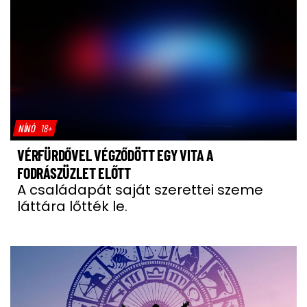
NÍNÓ
18+
VÉRFÜRDŐVEL VÉGZŐDÖTT EGY VITA A
FODRÁSZÜZLET ELŐTT
A családapát saját szerettei szeme
láttára lőtték le.