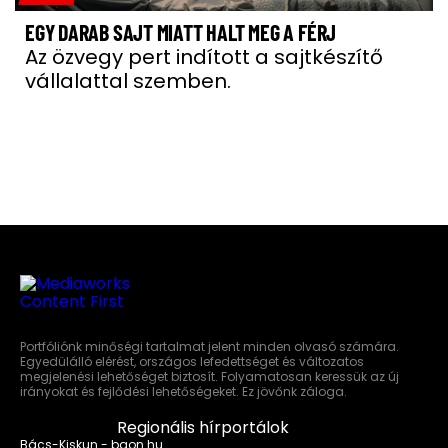
EGY DARAB SAJT MIATT HALT MEG A FÉRJ
Az özvegy pert indított a sajtkészítő
vállalattal szemben.
Portfóliónk minőségi tartalmat jelent minden olvasó számára.
Egyedülálló elérést, országos lefedettséget és változatos
megjelenési lehetőséget biztosít. Folyamatosan keressük az új
irányokat és fejlődési lehetőségeket. Ez jövőnk záloga.
Regionális hírportálok
Bács-Kiskun - baon.hu