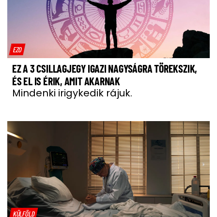
EZO
EZ A 3 CSILLAGJEGY IGAZI NAGYSÁGRA TÖREKSZIK,
ÉS EL IS ÉRIK, AMIT AKARNAK
Mindenki irigykedik rájuk.
KÜLFÖLD