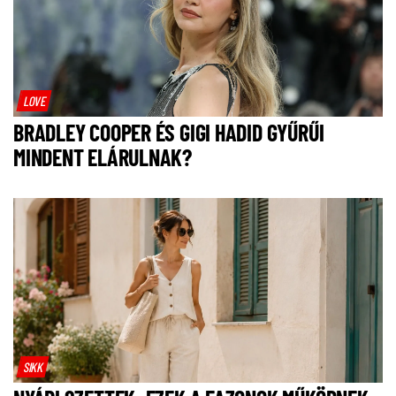
LOVE
BRADLEY COOPER ÉS GIGI HADID GYŰRŰI
MINDENT ELÁRULNAK?
SIKK