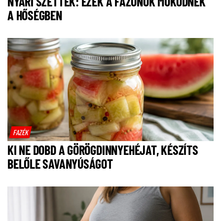
NYÁRI SZETTEK: EZEK A FAZONOK MŰKÖDNEK
A HŐSÉGBEN
FAZÉK
KI NE DOBD A GÖRÖGDINNYEHÉJAT, KÉSZÍTS
BELŐLE SAVANYÚSÁGOT