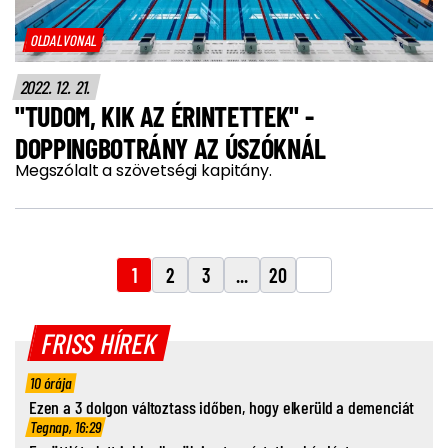
OLDALVONAL
2022. 12. 21.
"TUDOM, KIK AZ ÉRINTETTEK" -
DOPPINGBOTRÁNY AZ ÚSZÓKNÁL
Megszólalt a szövetségi kapitány.
1
2
3
...
20
FRISS HÍREK
10 órája
Ezen a 3 dolgon változtass időben, hogy elkerüld a demenciát
Tegnap, 16:29