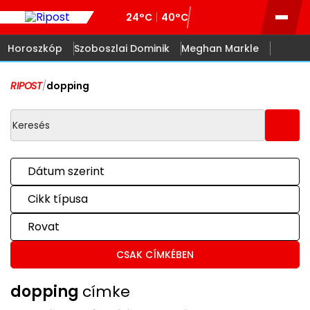
24°C
40°C
Horoszkóp
Szoboszlai Dominik
Meghan Markle
RIPOST
/
dopping
Dátum szerint
Cikk típusa
Rovat
CSAK CÍMKÉBEN
dopping
címke