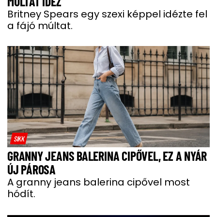
MÚLTAT IDÉZ
Britney Spears egy szexi képpel idézte fel
a fájó múltat.
SIKK
GRANNY JEANS BALERINA CIPŐVEL, EZ A NYÁR
ÚJ PÁROSA
A granny jeans balerina cipővel most
hódít.