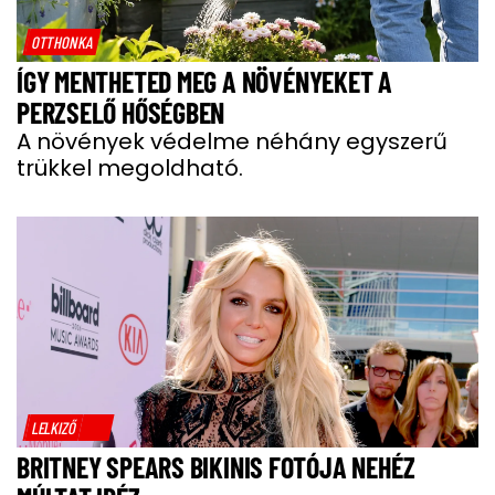
OTTHONKA
ÍGY MENTHETED MEG A NÖVÉNYEKET A
PERZSELŐ HŐSÉGBEN
A növények védelme néhány egyszerű
trükkel megoldható.
LELKIZŐ
BRITNEY SPEARS BIKINIS FOTÓJA NEHÉZ