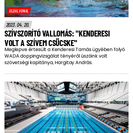
OLDALVONAL
2023. 04. 20.
SZÍVSZORÍTÓ VALLOMÁS: "KENDERESI
VOLT A SZÍVEM CSÜCSKE"
Meglepve értesült a Kenderesi Tamás ügyében folyó
WADA doppingvizsgálat tényéről úszóink volt
szövetségi kapitánya, Hargitay András.