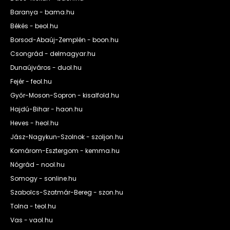
Baranya - bama.hu
Békés - beol.hu
Borsod-Abaúj-Zemplén - boon.hu
Csongrád - delmagyar.hu
Dunaújváros - duol.hu
Fejér - feol.hu
Győr-Moson-Sopron - kisalfold.hu
Hajdú-Bihar - haon.hu
Heves - heol.hu
Jász-Nagykun-Szolnok - szoljon.hu
Komárom-Esztergom - kemma.hu
Nógrád - nool.hu
Somogy - sonline.hu
Szabolcs-Szatmár-Bereg - szon.hu
Tolna - teol.hu
Vas - vaol.hu