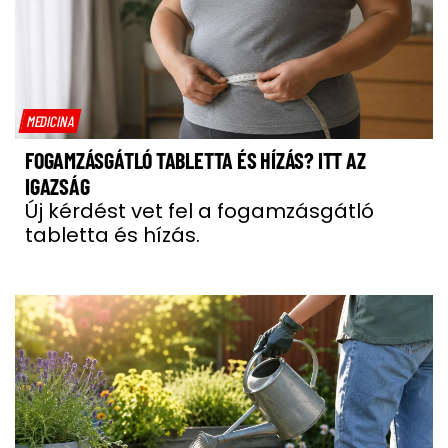
MEDICINA
FOGAMZÁSGÁTLÓ TABLETTA ÉS HÍZÁS? ITT AZ
IGAZSÁG
Új kérdést vet fel a fogamzásgátló
tabletta és hízás.