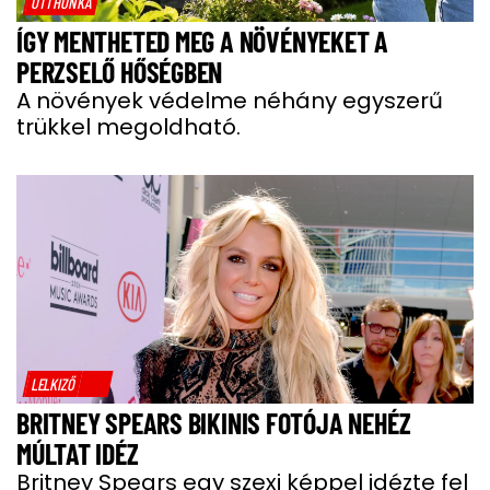
OTTHONKA
ÍGY MENTHETED MEG A NÖVÉNYEKET A
PERZSELŐ HŐSÉGBEN
A növények védelme néhány egyszerű
trükkel megoldható.
LELKIZŐ
BRITNEY SPEARS BIKINIS FOTÓJA NEHÉZ
MÚLTAT IDÉZ
Britney Spears egy szexi képpel idézte fel