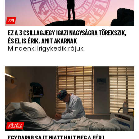
EZO
EZ A 3 CSILLAGJEGY IGAZI NAGYSÁGRA TÖREKSZIK,
ÉS EL IS ÉRIK, AMIT AKARNAK
Mindenki irigykedik rájuk.
KÜLFÖLD
EGY DARAB SAJT MIATT HALT MEG A FÉRJ