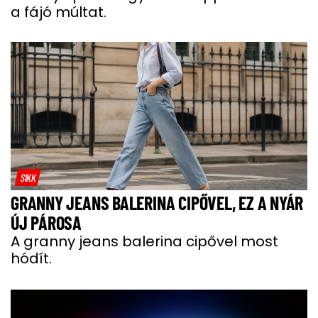
a fájó múltat.
SIKK
GRANNY JEANS BALERINA CIPŐVEL, EZ A NYÁR
ÚJ PÁROSA
A granny jeans balerina cipővel most
hódít.