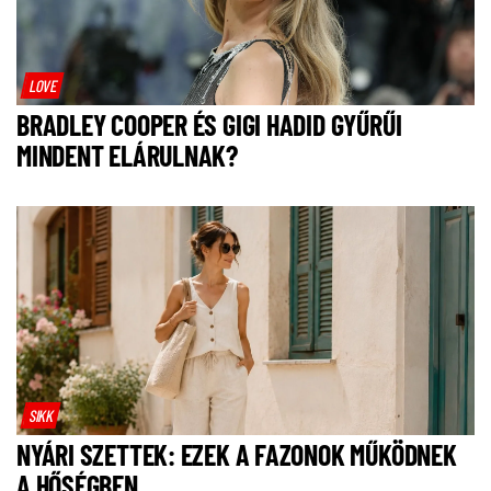
LOVE
BRADLEY COOPER ÉS GIGI HADID GYŰRŰI
MINDENT ELÁRULNAK?
SIKK
NYÁRI SZETTEK: EZEK A FAZONOK MŰKÖDNEK
A HŐSÉGBEN