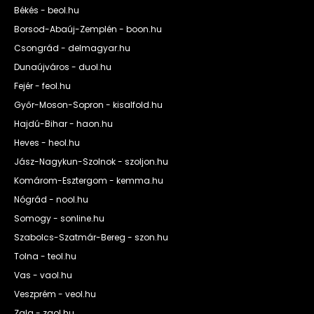
Békés - beol.hu
Borsod-Abaúj-Zemplén - boon.hu
Csongrád - delmagyar.hu
Dunaújváros - duol.hu
Fejér - feol.hu
Győr-Moson-Sopron - kisalfold.hu
Hajdú-Bihar - haon.hu
Heves - heol.hu
Jász-Nagykun-Szolnok - szoljon.hu
Komárom-Esztergom - kemma.hu
Nógrád - nool.hu
Somogy - sonline.hu
Szabolcs-Szatmár-Bereg - szon.hu
Tolna - teol.hu
Vas - vaol.hu
Veszprém - veol.hu
Zala - zaol.hu