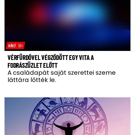
NÍNÓ
18+
VÉRFÜRDŐVEL VÉGZŐDÖTT EGY VITA A
FODRÁSZÜZLET ELŐTT
A családapát saját szerettei szeme
láttára lőtték le.