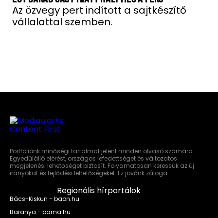
Az özvegy pert indított a sajtkészítő
vállalattal szemben.
Portfóliónk minőségi tartalmat jelent minden olvasó számára.
Egyedülálló elérést, országos lefedettséget és változatos
megjelenési lehetőséget biztosít. Folyamatosan keressük az új
irányokat és fejlődési lehetőségeket. Ez jövőnk záloga.
Regionális hírportálok
Bács-Kiskun - baon.hu
Baranya - bama.hu