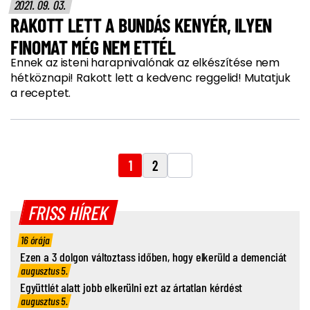
2021. 09. 03.
RAKOTT LETT A BUNDÁS KENYÉR, ILYEN
FINOMAT MÉG NEM ETTÉL
Ennek az isteni harapnivalónak az elkészítése nem
hétköznapi! Rakott lett a kedvenc reggelid! Mutatjuk
a receptet.
1
2
FRISS HÍREK
16 órája
Ezen a 3 dolgon változtass időben, hogy elkerüld a demenciát
augusztus 5.
Együttlét alatt jobb elkerülni ezt az ártatlan kérdést
augusztus 5.