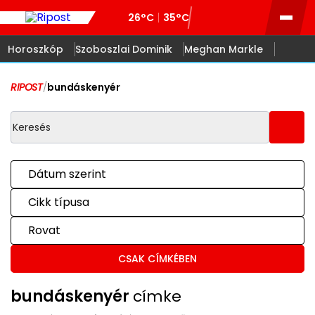
26°C
35°C
Horoszkóp
Szoboszlai Dominik
Meghan Markle
RIPOST
/
bundáskenyér
Dátum szerint
Cikk típusa
Rovat
CSAK CÍMKÉBEN
bundáskenyér
címke