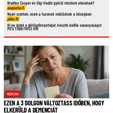
Bradley Cooper és Gigi Hadid gyűrűi mindent elárulnak?
augusztus 3.
Nyári szettek: ezek a fazonok működnek a hőségben
július 31.
Ki ne dobd a görögdinnyehéjat, készíts belőle savanyúságot
MÉG TÖBB FRISS HÍR
MEDICINA
EZEN A 3 DOLGON VÁLTOZTASS IDŐBEN, HOGY
ELKERÜLD A DEMENCIÁT