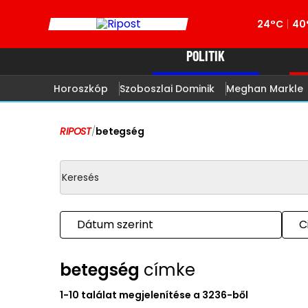
24°C
40
POLITIK
Horoszkóp
Szoboszlai Dominik
Meghan Markle
RIPOST
/
betegség
Dátum szerint
C
betegség
címke
1-10 találat megjelenítése a 3236-ből