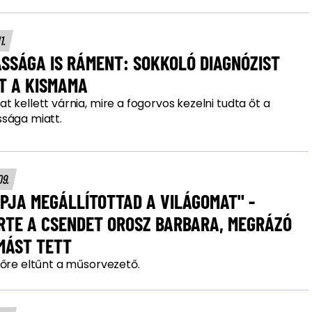
11.
SSÁGA IS RÁMENT: SOKKOLÓ DIAGNÓZIST
T A KISMAMA
 kellett várnia, mire a fogorvos kezelni tudta őt a
sága miatt.
09.
PJA MEGÁLLÍTOTTAD A VILÁGOMAT" -
RTE A CSENDET OROSZ BARBARA, MEGRÁZÓ
MÁST TETT
dőre eltűnt a műsorvezető.