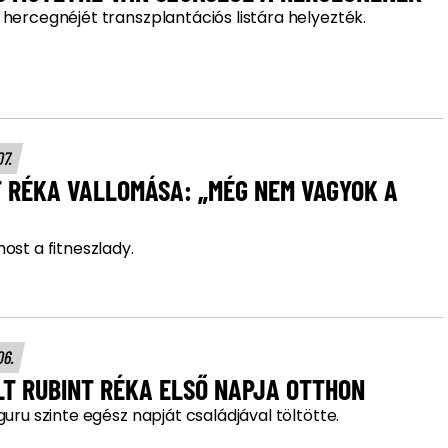
 hercegnéjét transzplantációs listára helyezték.
07.
T RÉKA VALLOMÁSA: „MÉG NEM VAGYOK A
ost a fitneszlady.
06.
LT RUBINT RÉKA ELSŐ NAPJA OTTHON
guru szinte egész napját családjával töltötte.