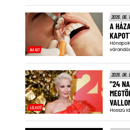
2026. 06. 
A HÁZA
KAPOT
Hónapokat
várandós
NA NE!
2026. 06. 
"24 NA
MEGTÖ
VALLO
LELKIZŐ
Hosszú i