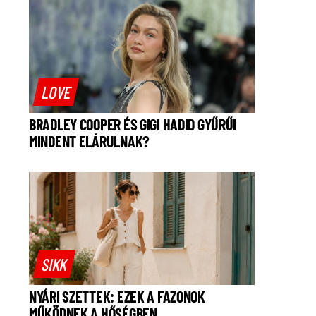
LOVE
BRADLEY COOPER ÉS GIGI HADID GYŰRŰI
MINDENT ELÁRULNAK?
SIKK
NYÁRI SZETTEK: EZEK A FAZONOK
MŰKÖDNEK A HŐSÉGBEN