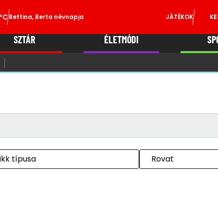
°C
Bettina, Berta névnapja
JÁTÉKOK
KE
SZTÁR
ÉLETMÓDI
SP
ikk típusa
Rovat