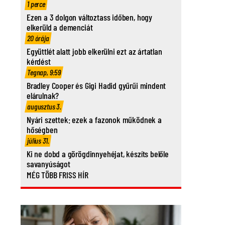
1 perce
Ezen a 3 dolgon változtass időben, hogy
elkerüld a demenciát
20 órája
Együttlét alatt jobb elkerülni ezt az ártatlan
kérdést
Tegnap, 9:59
Bradley Cooper és Gigi Hadid gyűrűi mindent
elárulnak?
augusztus 3.
Nyári szettek: ezek a fazonok működnek a
hőségben
július 31.
Ki ne dobd a görögdinnyehéjat, készíts belőle
savanyúságot
MÉG TÖBB FRISS HÍR