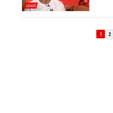
LELKIZŐ
1
2