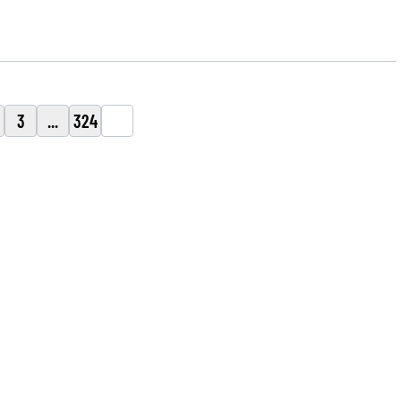
3
...
324