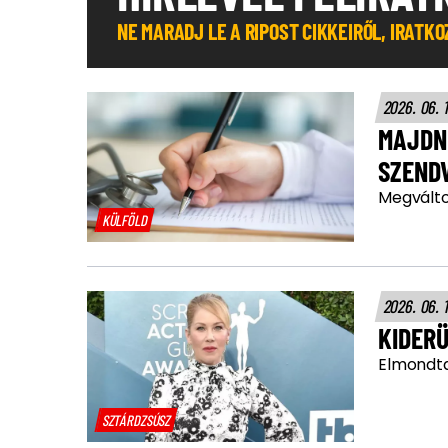
NE MARADJ LE A RIPOST CIKKEIRŐL, IRATK
2026. 06. 
MAJDN
SZEND
Megválto
KÜLFÖLD
2026. 06. 
KIDERÜ
Elmondta
SZTÁRDZSÚSZ