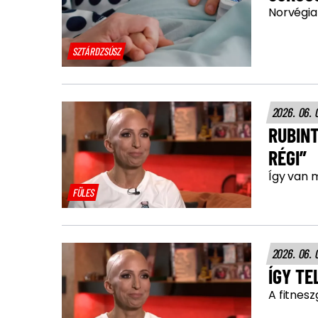
Norvégia
SZTÁRDZSÚSZ
2026. 06. 
RUBIN
RÉGI”
Így van m
FÜLES
2026. 06. 
ÍGY TE
A fitnesz