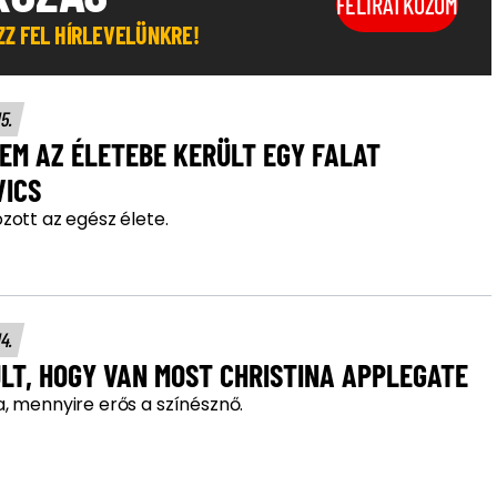
FELIRATKOZOM
OZZ FEL HÍRLEVELÜNKRE!
15.
EM AZ ÉLETEBE KERÜLT EGY FALAT
VICS
zott az egész élete.
14.
LT, HOGY VAN MOST CHRISTINA APPLEGATE
, mennyire erős a színésznő.