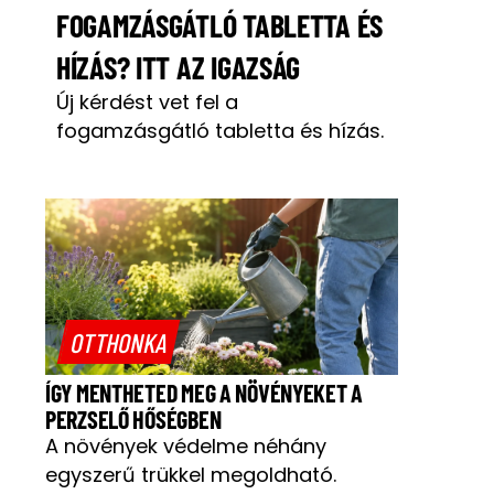
FOGAMZÁSGÁTLÓ TABLETTA ÉS
HÍZÁS? ITT AZ IGAZSÁG
Új kérdést vet fel a
fogamzásgátló tabletta és hízás.
OTTHONKA
ÍGY MENTHETED MEG A NÖVÉNYEKET A
PERZSELŐ HŐSÉGBEN
A növények védelme néhány
egyszerű trükkel megoldható.