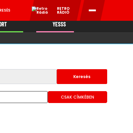
RETRO
RESÉS
RÁDIÓ
ORT
YESSS
MANI
Keresés
CSAK CÍMKÉBEN