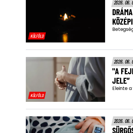
2026. 06. 
DRÁMA!
KÖZÉP
Betegség
KÜLFÖLD
2026. 06. 
"A FEJ
JELE”
Eleinte a
KÜLFÖLD
2026. 06. 
SÜRGŐ