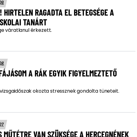
09.
 HIRTELEN RAGADTA EL BETEGSÉGE A
ISKOLAI TANÁRT
e váratlanul érkezett.
08.
FÁJÁSOM A RÁK EGYIK FIGYELMEZTETŐ
 vizsgaidőszak okozta stressznek gondolta tüneteit.
07.
S MŰTÉTRE VAN SZÜKSÉGE A HERCEGNÉNEK