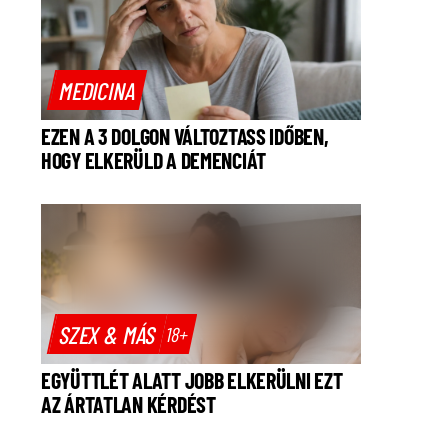
MEDICINA
EZEN A 3 DOLGON VÁLTOZTASS IDŐBEN,
HOGY ELKERÜLD A DEMENCIÁT
SZEX & MÁS
18+
EGYÜTTLÉT ALATT JOBB ELKERÜLNI EZT
AZ ÁRTATLAN KÉRDÉST