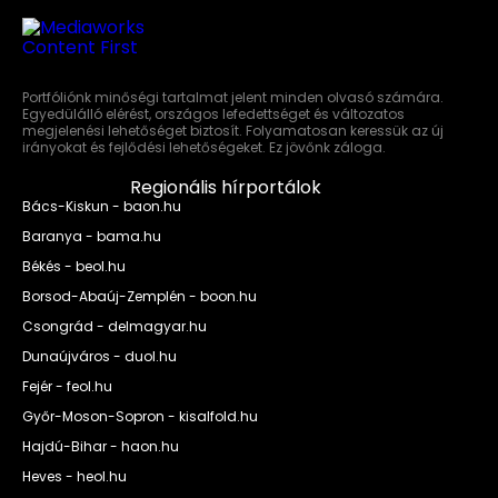
Portfóliónk minőségi tartalmat jelent minden olvasó számára.
Egyedülálló elérést, országos lefedettséget és változatos
megjelenési lehetőséget biztosít. Folyamatosan keressük az új
irányokat és fejlődési lehetőségeket. Ez jövőnk záloga.
Regionális hírportálok
Bács-Kiskun - baon.hu
Baranya - bama.hu
Békés - beol.hu
Borsod-Abaúj-Zemplén - boon.hu
Csongrád - delmagyar.hu
Dunaújváros - duol.hu
Fejér - feol.hu
Győr-Moson-Sopron - kisalfold.hu
Hajdú-Bihar - haon.hu
Heves - heol.hu