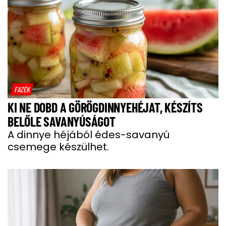
FAZÉK
KI NE DOBD A GÖRÖGDINNYEHÉJAT, KÉSZÍTS
BELŐLE SAVANYÚSÁGOT
A dinnye héjából édes-savanyú
csemege készülhet.