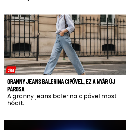
SIKK
GRANNY JEANS BALERINA CIPŐVEL, EZ A NYÁR ÚJ
PÁROSA
A granny jeans balerina cipővel most
hódít.