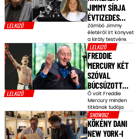
JIMMY SÍRJA
ÉVTIZEDES
LELKIZŐ
TITKOKAT REJT
Zámbó Jimmy
életéről írt könyvet
a király testvére.
LELKIZŐ
FREDDIE
MERCURY KÉT
SZÓVAL
BÚCSÚZOTT
LELKIZŐ
BIZALMASÁTÓL
Ő volt Freddie
Mercury minden
titkának tudója.
SHOWBIZ
KÖKÉNY DANI
NEW YORK-I