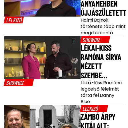
ANYAMÉHBEN
ÚJJÁSZÜLETETT
LELKIZŐ
Halmi Bajnok
története több mint
megdöbbentő.
SHOWBIZ
LÉKAI-KISS
RAMÓNA SÍRVA
NÉZETT
SZEMBE
SHOWBIZ
FÉLELMÉVEL
Lékai-Kiss Ramóna
legbelső félelmét
tárta fel Danny
Blue.
LELKIZŐ
ZÁMBÓ ÁRPY
KITÁLALT: