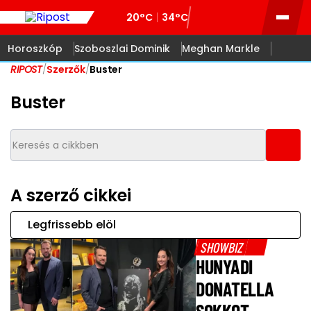
20°C
34°C
Horoszkóp
Szoboszlai Dominik
Meghan Markle
RIPOST
/
Szerzők
/
Buster
Buster
A szerző cikkei
Legfrissebb elöl
SHOWBIZ
HUNYADI
DONATELLA