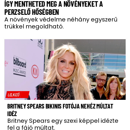
ÍGY MENTHETED MEG A NÖVÉNYEKET A
PERZSELŐ HŐSÉGBEN
A növények védelme néhány egyszerű
trükkel megoldható.
LELKIZŐ
BRITNEY SPEARS BIKINIS FOTÓJA NEHÉZ MÚLTAT
IDÉZ
Britney Spears egy szexi képpel idézte
fel a fájó múltat.