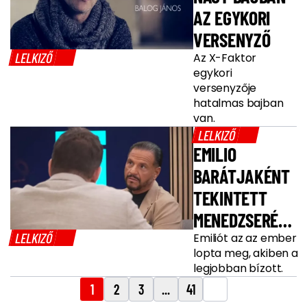
AZ EGYKORI
VERSENYZŐ
LELKIZŐ
Az X-Faktor
egykori
versenyzője
hatalmas bajban
van.
LELKIZŐ
EMILIO
BARÁTJAKÉNT
TEKINTETT
MENEDZSERÉRE,
LELKIZŐ
MÉGIS
Emiliót az az ember
lopta meg, akiben a
MEGLOPTÁK
legjobban bízott.
1
2
3
...
41