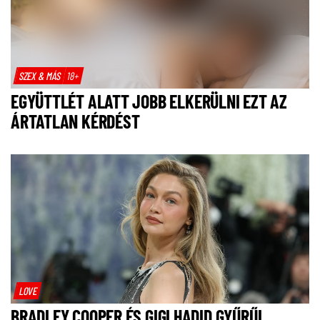
SZEX & MÁS
18+
EGYÜTTLÉT ALATT JOBB ELKERÜLNI EZT AZ
ÁRTATLAN KÉRDÉST
LOVE
BRADLEY COOPER ÉS GIGI HADID GYŰRŰI