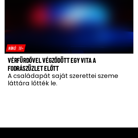
NÍNÓ
18+
VÉRFÜRDŐVEL VÉGZŐDÖTT EGY VITA A
FODRÁSZÜZLET ELŐTT
A családapát saját szerettei szeme
láttára lőtték le.