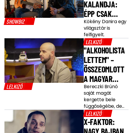
KALANDJA:
ÉPP CSAK
SHOWBIZ
MEGÚSZTÁK A
Kökény Danira egy
világsztár is
POKLOT
felfigyelt.
LELKIZŐ
"ALKOHOLISTA
LETTEM" –
ÖSSZEOMLOTT
A MAGYAR
LELKIZŐ
INFLUENSZER
Bereczki Brúnó
saját magát
kergette bele
függőségébe, de...
LELKIZŐ
X-FAKTOR:
NAGY BAJBAN