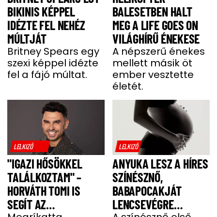
BIKINIS KÉPPEL
BALESETBEN HALT
IDÉZTE FEL NEHÉZ
MEG A LIFE GOES ON
MÚLTJÁT
VILÁGHÍRŰ ÉNEKESE
Britney Spears egy
A népszerű énekes
szexi képpel idézte
mellett másik öt
fel a fájó múltat.
ember vesztette
életét.
LELKIZŐ
LELKIZŐ
"IGAZI HŐSÖKKEL
ANYUKA LESZ A HÍRES
TALÁLKOZTAM" –
SZÍNÉSZNŐ,
HORVÁTH TOMI IS
BABAPOCAKJÁT
SEGÍT AZ
LENCSEVÉGRE
Megríkatta
A színésznő első