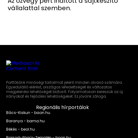
Az özvegy pert indított a sajtkészítő
vállalattal szemben.
Portfóliónk minőségi tartalmat jelent minden olvasó számára.
Egyedülálló elérést, országos lefedettséget és változatos
megjelenési lehetőséget biztosít. Folyamatosan keressük az új
irányokat és fejlődési lehetőségeket. Ez jövőnk záloga.
Regionális hírportálok
Bács-Kiskun - baon.hu
Baranya - bama.hu
Békés - beol.hu
Borsod-Abaúj-Zemplén - boon.hu