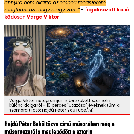
annyira nem akarta az emberi rendszerem
megtudni azt, hogy ez így van…”
-
fogalmazott kissé
ködösen
Varga Viktor
.
Varga Viktor Instagramján is be szokott számolni
különc dolgairól - 10 perces "utazása" éveknek tűnt a
számára (Fotó: Hajdú Péter YouTube/AI)
Hajdú Péter Beköltözve című műsorában még a
műsorvezető is meglepődött a sztorin