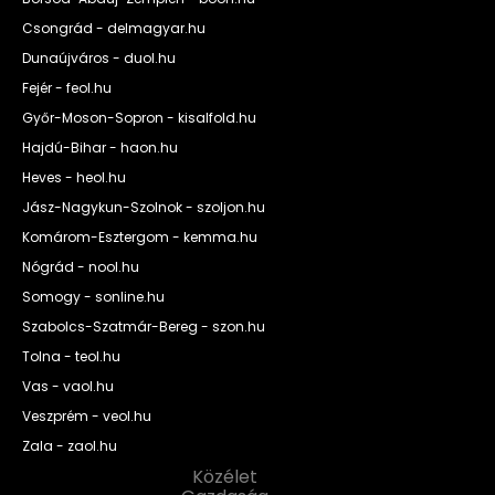
Csongrád - delmagyar.hu
Dunaújváros - duol.hu
Fejér - feol.hu
Győr-Moson-Sopron - kisalfold.hu
Hajdú-Bihar - haon.hu
Heves - heol.hu
Jász-Nagykun-Szolnok - szoljon.hu
Komárom-Esztergom - kemma.hu
Nógrád - nool.hu
Somogy - sonline.hu
Szabolcs-Szatmár-Bereg - szon.hu
Tolna - teol.hu
Vas - vaol.hu
Veszprém - veol.hu
Zala - zaol.hu
Közélet