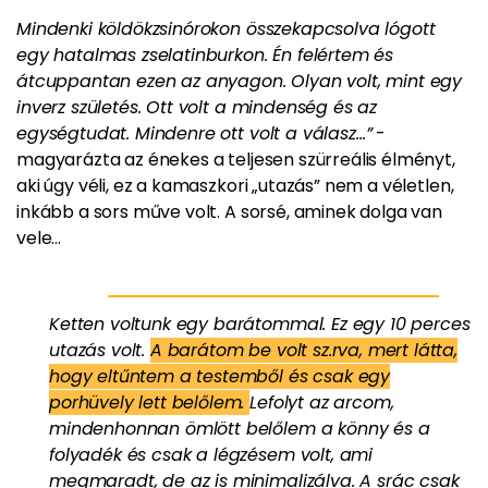
Mindenki köldökzsinórokon összekapcsolva lógott
egy hatalmas zselatinburkon. Én felértem és
átcuppantan ezen az anyagon. Olyan volt, mint egy
inverz születés. Ott volt a mindenség és az
egységtudat. Mindenre ott volt a válasz…”
-
magyarázta az énekes a teljesen szürreális élményt,
aki úgy véli, ez a kamaszkori „utazás” nem a véletlen,
inkább a sors műve volt. A sorsé, aminek dolga van
vele...
Ketten voltunk egy barátommal. Ez egy 10 perces
utazás volt.
A barátom be volt sz.rva, mert látta,
hogy eltűntem a testemből és csak egy
porhüvely lett belőlem.
Lefolyt az arcom,
mindenhonnan ömlött belőlem a könny és a
folyadék és csak a légzésem volt, ami
megmaradt, de az is minimalizálva. A srác csak