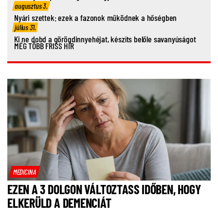
augusztus 3.
Nyári szettek: ezek a fazonok működnek a hőségben
július 31.
Ki ne dobd a görögdinnyehéjat, készíts belőle savanyúságot
MÉG TÖBB FRISS HÍR
MEDICINA
EZEN A 3 DOLGON VÁLTOZTASS IDŐBEN, HOGY
ELKERÜLD A DEMENCIÁT