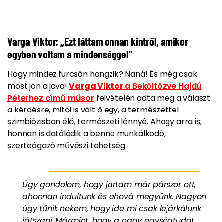
Varga Viktor: „Ezt láttam onnan kintről, amikor
egyben voltam a mindenséggel”
Hogy mindez furcsán hangzik? Naná! És még csak
most jön a java!
Varga Viktor
a Beköltözve Hajdú
Péterhez című műsor
felvételén adta meg a választ
a kérdésre, mitől is vált ő egy, a természettel
szimbiózisban élő, természeti lénnyé. Ahogy arra is,
honnan is datálódik a benne munkálkodó,
szerteágazó művészi tehetség.
Úgy gondolom, hogy jártam már párszor ott,
ahonnan indultunk és ahová megyünk. Nagyon
úgy tűnik nekem, hogy ide mi csak lejárkálunk
játszani. Mármint, hogy a nagy egységtudat