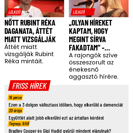
LELKIZŐ
LELKIZŐ
NŐTT RUBINT RÉKA
„OLYAN HÍREKET
DAGANATA, ÁTTÉT
KAPTAM, HOGY
MIATT VIZSGÁLJÁK
MEGINT SÍRVA
Áttét miatt
FAKADTAM” -
vizsgálják Rubint
TELJESEN ÖSSZETÖRT
A rajongók szíve
Réka mintáit.
összeszorult az
MISS MOOD
énekesnő
aggasztó hírére.
FRISS HÍREK
16 perce
Ezen a 3 dolgon változtass időben, hogy elkerüld a demenciát
20 órája
Együttlét alatt jobb elkerülni ezt az ártatlan kérdést
Tegnap, 9:59
Bradley Cooper és Gigi Hadid gyűrűi mindent elárulnak?