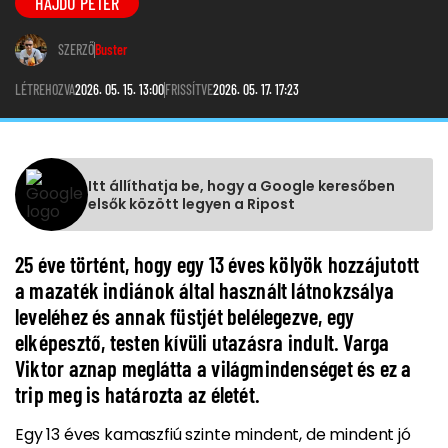
HAJDÚ PÉTER
SZERZŐ
Buster
LÉTREHOZVA
2026. 05. 15. 13:00
FRISSÍTVE
2026. 05. 17. 17:23
Itt állíthatja be, hogy a Google keresőben
elsők között legyen a Ripost
25 éve történt, hogy egy 13 éves kölyök hozzájutott
a mazaték indiánok által használt látnokzsálya
leveléhez és annak füstjét belélegezve, egy
elképesztő, testen kívüli utazásra indult. Varga
Viktor aznap meglátta a világmindenséget és ez a
trip meg is határozta az életét.
Egy 13 éves kamaszfiú szinte mindent, de mindent jó