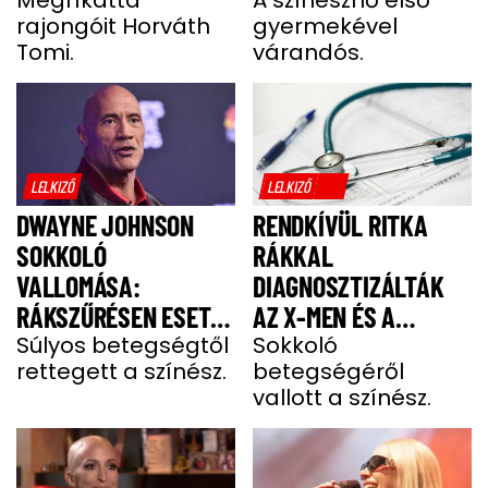
IZOMSORVADÁSOS
KAPTÁK
rajongóit Horváth
gyermekével
ALEXNEK
Tomi.
várandós.
LELKIZŐ
LELKIZŐ
DWAYNE JOHNSON
RENDKÍVÜL RITKA
SOKKOLÓ
RÁKKAL
VALLOMÁSA:
DIAGNOSZTIZÁLTÁK
RÁKSZŰRÉSEN ESETT
AZ X-MEN ÉS A
ÁT A SZÍNÉSZ EGY
Súlyos betegségtől
DEADPOOL SZTÁRJÁT
Sokkoló
rettegett a színész.
betegségéről
FÁJDALMAS CSOMÓ
vallott a színész.
MIATT