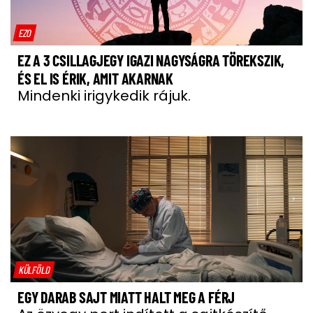
EZO
EZ A 3 CSILLAGJEGY IGAZI NAGYSÁGRA TÖREKSZIK,
ÉS EL IS ÉRIK, AMIT AKARNAK
Mindenki irigykedik rájuk.
KÜLFÖLD
EGY DARAB SAJT MIATT HALT MEG A FÉRJ