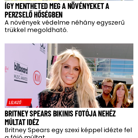
ÍGY MENTHETED MEG A NÖVÉNYEKET A
PERZSELŐ HŐSÉGBEN
A növények védelme néhány egyszerű
trükkel megoldható.
LELKIZŐ
BRITNEY SPEARS BIKINIS FOTÓJA NEHÉZ
MÚLTAT IDÉZ
Britney Spears egy szexi képpel idézte fel
a fájó múltat.