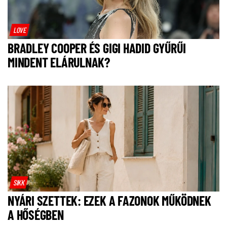
LOVE
BRADLEY COOPER ÉS GIGI HADID GYŰRŰI
MINDENT ELÁRULNAK?
SIKK
NYÁRI SZETTEK: EZEK A FAZONOK MŰKÖDNEK
A HŐSÉGBEN