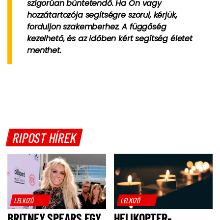
szigorúan büntetendő. Ha Ön vagy
hozzátartozója segítségre szorul, kérjük,
forduljon szakemberhez. A függőség
kezelhető, és az időben kért segítség életet
menthet.
RIPOST HÍREK
LELKIZŐ
LELKIZŐ
BRITNEY SPEARS EGY
HELIKOPTER-