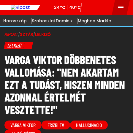
24°C
40°C
Horoszkóp
Szoboszlai Dominik
Meghan Markle
RIPOST
/
SZTÁR
/
LELKIZŐ
LELKIZŐ
VARGA VIKTOR DÖBBENETES
VALLOMÁSA: "NEM AKARTAM
EZT A TUDÁST, HISZEN MINDEN
AZONNAL ÉRTELMÉT
VESZTETTE!"
VARGA VIKTOR
FRIZBI TV
HALLUCINÁCIÓ