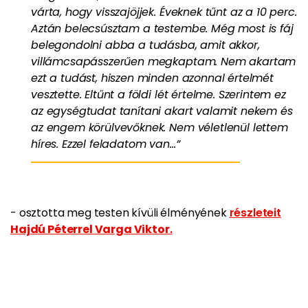
várta, hogy visszajöjjek. Éveknek tűnt az a 10 perc.
Aztán belecsúsztam a testembe. Még most is fáj
belegondolni abba a tudásba, amit akkor,
villámcsapásszerűen megkaptam. Nem akartam
ezt a tudást, hiszen minden azonnal értelmét
vesztette. Eltűnt a földi lét értelme. Szerintem ez
az egységtudat tanítani akart valamit nekem és
az engem körülvevőknek. Nem véletlenül lettem
híres. Ezzel feladatom van…”
- osztotta meg testen kívüli élményének
részleteit
Hajdú Péterrel Varga Viktor
.