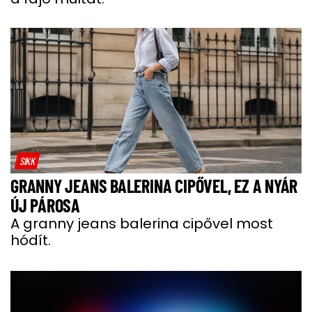
SIKK
GRANNY JEANS BALERINA CIPŐVEL, EZ A NYÁR
ÚJ PÁROSA
A granny jeans balerina cipővel most
hódít.