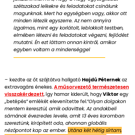
szétszakad lelkekre és feladatokat csinálunk
magunknak. Mert ha egységben vagy, akkor ott
minden létezik egyszerre. Az nem annyira
izgalmas, mint egy korlátolt, leblokkolt testben,
elmében létezni és feladatokat végezni, fejlődést
mutatni. Én ezt láttam onnan kintről, amikor
egyben voltam a mindenséggel
–
kezdte az őt szájtátva hallgató
Hajdú Péternek
az
extravagáns énekes.
A műsorvezető természetesen
visszakérdezett
, így hamar kiderült, hogy
Viktor
egy
„betépés” emlékét elevenítette fel.
”Olyan dolgokon
mentem keresztül, amik odavittek. Az andokbeli
sámánok évezredes levele, amit 13 éves koromban
szereztünk, kiröpített oda, ahonnan globális
nézőpontot kap az ember.
Utána két hétig sírtam,