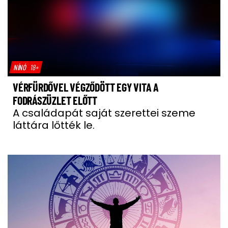
NÍNÓ
18+
VÉRFÜRDŐVEL VÉGZŐDÖTT EGY VITA A
FODRÁSZÜZLET ELŐTT
A családapát saját szerettei szeme
láttára lőtték le.