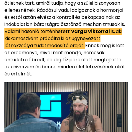
ötletnek tart, amiről tudja, hogy a szülei bizonyosan
elleneznének. Ráadásul vadul dolgoznak a hormonjai
és ettől aztán elvész a kontroll és bekapcsolnak az
indokolatlan bátorságra ösztönző mechanizmusok is.
Valami hasonló történhetett
Varga Viktorral
is, aki
kiskamaszként próbálta ki az úgynevezett
látnokzsálya tudatmódosító erejét.
Ennek meg is lett
az eredménye, mivel mint mondja, nemcsak
öntudatra ébredt, de alig tíz perc alatt megfejtette
az univerzum és benne minden élet létezésének okát
és értelmét.