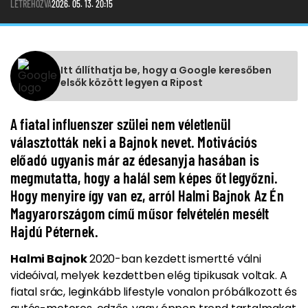
LÉTREHOZVA
2026. 05. 13. 20:15
Itt állíthatja be, hogy a Google keresőben
elsők között legyen a Ripost
A fiatal influenszer szülei nem véletlenül
választották neki a Bajnok nevet. Motivációs
előadó ugyanis már az édesanyja hasában is
megmutatta, hogy a halál sem képes őt legyőzni.
Hogy menyire így van ez, arról Halmi Bajnok Az Én
Magyarországom című műsor felvételén mesélt
Hajdú Péternek.
Halmi Bajnok
2020-ban kezdett ismertté válni
videóival, melyek kezdettben elég tipikusak voltak. A
fiatal srác, leginkább lifestyle vonalon próbálkozott és