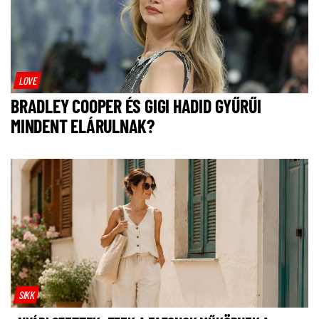
LOVE
BRADLEY COOPER ÉS GIGI HADID GYŰRŰI
MINDENT ELÁRULNAK?
SIKK