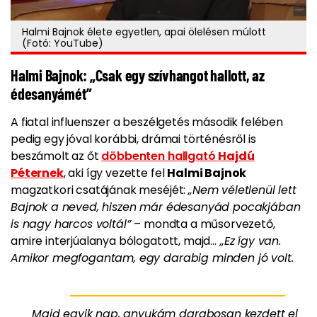
Halmi Bajnok élete egyetlen, apai ölelésen múlott
(Fotó: YouTube)
Halmi Bajnok: „Csak egy szívhangot hallott, az
édesanyámét”
A fiatal influenszer a beszélgetés második felében
pedig egy jóval korábbi, drámai történésről is
beszámolt az őt
döbbenten hallgató
Hajdú
Péternek
, aki így vezette fel
Halmi Bajnok
magzatkori csatájának meséjét:
„Nem véletlenül lett
Bajnok a neved, hiszen már édesanyád pocakjában
is nagy harcos voltál”
– mondta a műsorvezető,
amire interjúalanya bólogatott, majd…
„Ez így van.
Amikor megfogantam, egy darabig minden jó volt.
Majd egyik nap, anyukám darabosan kezdett el