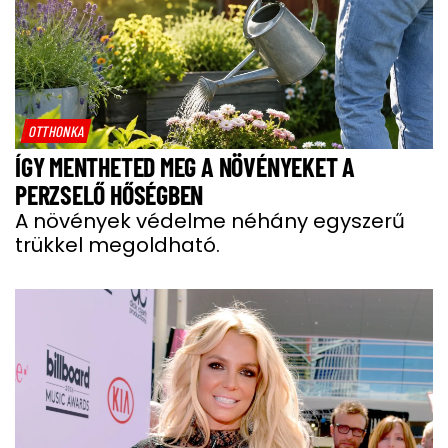
OTTHONKA
ÍGY MENTHETED MEG A NÖVÉNYEKET A
PERZSELŐ HŐSÉGBEN
A növények védelme néhány egyszerű
trükkel megoldható.