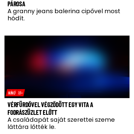
PÁROSA
A granny jeans balerina cipővel most
hódít.
NÍNÓ
18+
VÉRFÜRDŐVEL VÉGZŐDÖTT EGY VITA A
FODRÁSZÜZLET ELŐTT
A családapát saját szerettei szeme
láttára lőtték le.