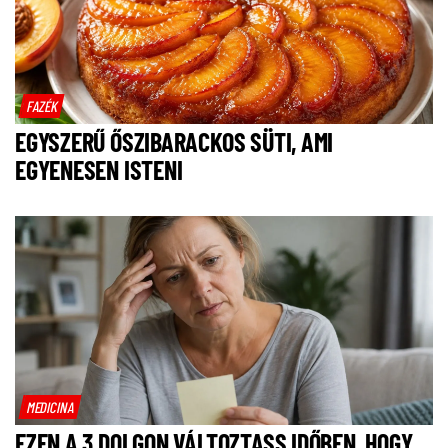
FAZÉK
EGYSZERŰ ŐSZIBARACKOS SÜTI, AMI
EGYENESEN ISTENI
MEDICINA
EZEN A 3 DOLGON VÁLTOZTASS IDŐBEN, HOGY