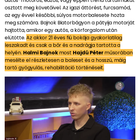
autós-motoros, edzős, vagy éppen trend tartalmakat
osztott meg követőivel. Az igazi áttörést, furcsamód,
az egy évvel későbbi, súlyos motorbalesete hozta
meg számára. Bajnok Biatorbágyon a pátyija motorját
hajtotta, amikor egy autós, a körforgalom után
elütötte.
Az akkor 21 éves fiú bokája gyakorlatilag
leszakadt és csak a bőr és a nadrágja tartotta a
helyén.
Halmi Bajnok
most
Hajdú Péter
műsorában
mesélte el részletesen a baleset és a hosszú, máig
tartó gyógyulás, rehabilitáció történéseit.