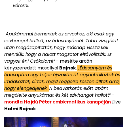
vérezni.
Apukámmal bementek az orvoshoz, aki csak egy
szívhangot hallott, az édesanyámét. Több vizsgálat
után megállapították, hogy másnap vissza kell
menniük, hogy a halott magzatot eltávolítsák. Ez
vagyok én! Csókolom!”
– mesélte arcán
kényszeredett mosollyal
Bajnok
.
„
Édesanyám és
édesapám egy teljes éjszakán át agyontrolloztak és
imádkoztak, sírtak, majd reggelre készen álltak arra,
hogy elengedjenek.
A beavatkozás előtt apám
megölelte anyukámat és két szívhangot hallott
” –
mondta
Hajdú Péter
emblematikus kanapéján
ülve
Halmi Bajnok
.