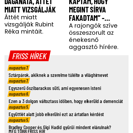
DAGANATA, ÁTTÉT
KAPTAM, HOGY
MIATT VIZSGÁLJÁK
MEGINT SÍRVA
Áttét miatt
FAKADTAM” -
vizsgálják Rubint
TELJESEN ÖSSZETÖRT
A rajongók szíve
Réka mintáit.
összeszorult az
MISS MOOD
énekesnő
aggasztó hírére.
FRISS HÍREK
augusztus 7.
Sztárpárok, akiknek a szerelme túlélte a világhírnevet
augusztus 7.
Egyszerű őszibarackos süti, ami egyenesen isteni
augusztus 6.
Ezen a 3 dolgon változtass időben, hogy elkerüld a demenciát
augusztus 5.
Együttlét alatt jobb elkerülni ezt az ártatlan kérdést
augusztus 5.
Bradley Cooper és Gigi Hadid gyűrűi mindent elárulnak?
MÉG TÖBB FRISS HÍR