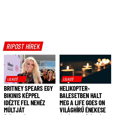
RIPOST HÍREK
LELKIZŐ
LELKIZŐ
BRITNEY SPEARS EGY
HELIKOPTER-
BIKINIS KÉPPEL
BALESETBEN HALT
IDÉZTE FEL NEHÉZ
MEG A LIFE GOES ON
MÚLTJÁT
VILÁGHÍRŰ ÉNEKESE