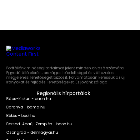
Portfóliónk minőségi tartalmat jelent minden olvasó számára.
Egyedülálló elérést, országos lefedettséget és változatos
megjelenési lehetőséget biztosít. Folyamatosan keressük az új
irányokat és fejlődési lehetőségeket. Ez jövőnk záloga.
Regionális hírportálok
Bács-Kiskun - baon.hu
Baranya - bama.hu
Békés - beol.hu
Borsod-Abaúj-Zemplén - boon.hu
Csongrád - delmagyar.hu