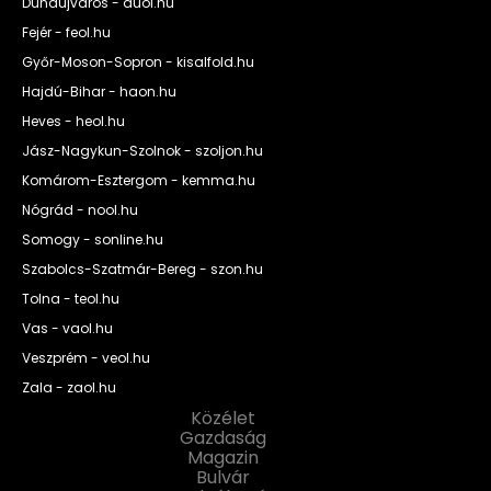
Dunaújváros - duol.hu
Fejér - feol.hu
Győr-Moson-Sopron - kisalfold.hu
Hajdú-Bihar - haon.hu
Heves - heol.hu
Jász-Nagykun-Szolnok - szoljon.hu
Komárom-Esztergom - kemma.hu
Nógrád - nool.hu
Somogy - sonline.hu
Szabolcs-Szatmár-Bereg - szon.hu
Tolna - teol.hu
Vas - vaol.hu
Veszprém - veol.hu
Zala - zaol.hu
Közélet
Gazdaság
Magazin
Bulvár