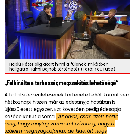
Hajdú Péter alig akart hinni a fülének, miközben
hallgatta Halmi Bajnok történetét (Fotó: YouTube)
„
Felkínálta a terhességmegszakítás lehetőségé”
A fiatal srác születésének története tehát koránt sem
hétköznapi, hiszen már az édesanyja hasában is
újjászületett egyszer. Ezt követően pedig édesapja
kezébe került a sorsa.
„Az orvos, csak azért nézte
meg, hogy tényleg van-e két szívhang, hogy a
szüleim megnyugodjanak, de kiderült, hogy