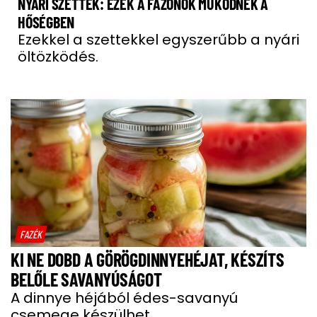
NYÁRI SZETTEK: EZEK A FAZONOK MŰKÖDNEK A
HŐSÉGBEN
Ezekkel a szettekkel egyszerűbb a nyári
öltözködés.
FAZÉK
KI NE DOBD A GÖRÖGDINNYEHÉJAT, KÉSZÍTS
BELŐLE SAVANYÚSÁGOT
A dinnye héjából édes-savanyú
csemege készülhet.