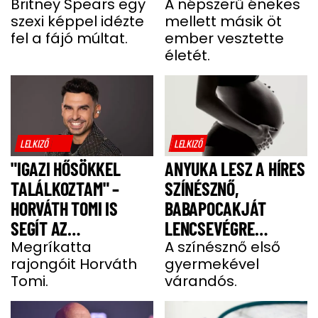
Britney Spears egy
A népszerű énekes
szexi képpel idézte
mellett másik öt
fel a fájó múltat.
ember vesztette
életét.
LELKIZŐ
LELKIZŐ
"IGAZI HŐSÖKKEL
ANYUKA LESZ A HÍRES
TALÁLKOZTAM" –
SZÍNÉSZNŐ,
HORVÁTH TOMI IS
BABAPOCAKJÁT
SEGÍT AZ
LENCSEVÉGRE
IZOMSORVADÁSOS
Megríkatta
KAPTÁK
A színésznő első
rajongóit Horváth
gyermekével
ALEXNEK
Tomi.
várandós.