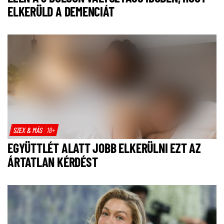
ELKERÜLD A DEMENCIÁT
SZEX & MÁS
18+
EGYÜTTLÉT ALATT JOBB ELKERÜLNI EZT AZ
ÁRTATLAN KÉRDÉST