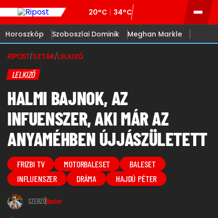
20°C
34°C
Horoszkóp
Szoboszlai Dominik
Meghan Markle
RIPOST
/
SZTÁR
/
LELKIZŐ
LELKIZŐ
HALMI BAJNOK, AZ
INFUENSZER, AKI MÁR AZ
ANYAMÉHBEN ÚJJÁSZÜLETETT
FRIZBI TV
MOTORBALESET
BALESET
INFLUENSZER
DRÁMA
HAJDÚ PÉTER
SZERZŐ
Buster