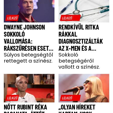
LELKIZŐ
LELKIZŐ
DWAYNE JOHNSON
RENDKÍVÜL RITKA
SOKKOLÓ
RÁKKAL
VALLOMÁSA:
DIAGNOSZTIZÁLTÁK
RÁKSZŰRÉSEN ESETT
AZ X-MEN ÉS A
ÁT A SZÍNÉSZ EGY
Súlyos betegségtől
DEADPOOL SZTÁRJÁT
Sokkoló
rettegett a színész.
betegségéről
FÁJDALMAS CSOMÓ
vallott a színész.
MIATT
LELKIZŐ
LELKIZŐ
NŐTT RUBINT RÉKA
„OLYAN HÍREKET