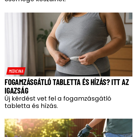
MEDICINA
FOGAMZÁSGÁTLÓ TABLETTA ÉS HÍZÁS? ITT AZ
IGAZSÁG
Új kérdést vet fel a fogamzásgátló
tabletta és hízás.