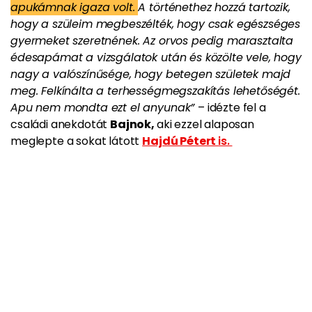
apukámnak igaza volt.
A történethez hozzá tartozik,
hogy a szüleim megbeszélték, hogy csak egészséges
gyermeket szeretnének. Az orvos pedig marasztalta
édesapámat a vizsgálatok után és közölte vele, hogy
nagy a valószínűsége, hogy betegen születek majd
meg. Felkínálta a terhességmegszakítás lehetőségét.
Apu nem mondta ezt el anyunak”
– idézte fel a
családi anekdotát
Bajnok,
aki ezzel alaposan
meglepte a sokat látott
Hajdú Pétert
is.