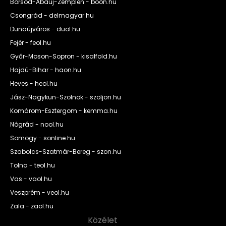
Borsod-Abaúj-Zemplén - boon.hu
Csongrád - delmagyar.hu
Dunaújváros - duol.hu
Fejér - feol.hu
Győr-Moson-Sopron - kisalfold.hu
Hajdú-Bihar - haon.hu
Heves - heol.hu
Jász-Nagykun-Szolnok - szoljon.hu
Komárom-Esztergom - kemma.hu
Nógrád - nool.hu
Somogy - sonline.hu
Szabolcs-Szatmár-Bereg - szon.hu
Tolna - teol.hu
Vas - vaol.hu
Veszprém - veol.hu
Zala - zaol.hu
Közélet