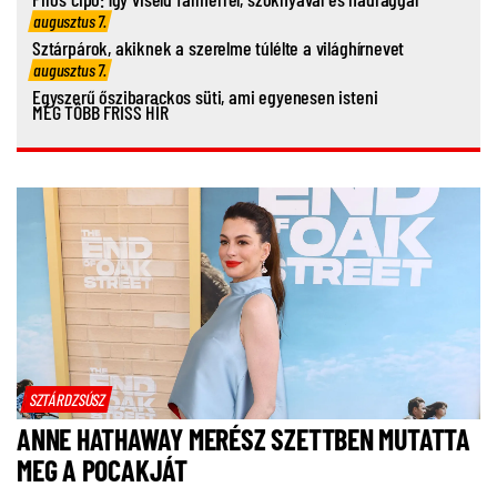
augusztus 7.
Sztárpárok, akiknek a szerelme túlélte a világhírnevet
augusztus 7.
Egyszerű őszibarackos süti, ami egyenesen isteni
MÉG TÖBB FRISS HÍR
SZTÁRDZSÚSZ
ANNE HATHAWAY MERÉSZ SZETTBEN MUTATTA
MEG A POCAKJÁT