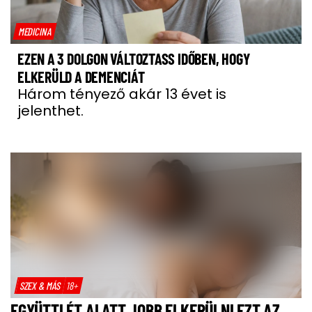
MEDICINA
EZEN A 3 DOLGON VÁLTOZTASS IDŐBEN, HOGY
ELKERÜLD A DEMENCIÁT
Három tényező akár 13 évet is
jelenthet.
SZEX & MÁS
18+
EGYÜTTLÉT ALATT JOBB ELKERÜLNI EZT AZ