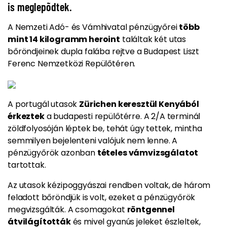
is meglepõdtek.
A Nemzeti Adó- és Vámhivatal pénzügyőrei
több
mint 14 kilogramm heroint
találtak
két utas
bőröndjeinek dupla falába rejtve
a Budapest Liszt
Ferenc Nemzetközi Repülőtéren.
A portugál utasok
Zürichen keresztül Kenyából
érkeztek
a budapesti repülőtérre. A 2/A terminál
zöldfolyosóján léptek be, tehát úgy tettek, mintha
semmilyen bejelenteni valójuk nem lenne
. A
pénzügyőrök azonban
tételes vámvizsgálatot
tartottak.
Az utasok
kézipoggyászai rendben voltak
, de három
feladott bőröndjük is volt, ezeket a pénzügyőrök
megvizsgálták. A csomagokat
röntgennel
átvilágították
és mivel gyanús jeleket észleltek,