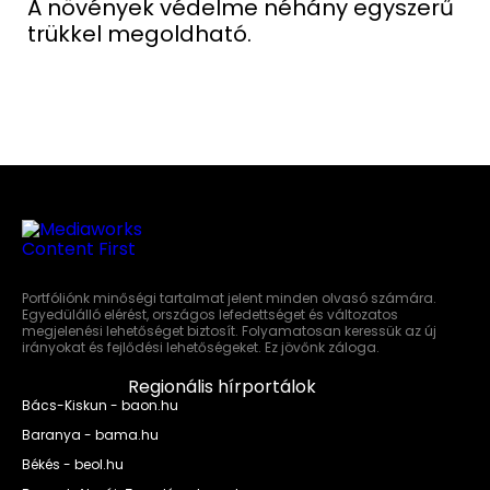
A növények védelme néhány egyszerű
trükkel megoldható.
Portfóliónk minőségi tartalmat jelent minden olvasó számára.
Egyedülálló elérést, országos lefedettséget és változatos
megjelenési lehetőséget biztosít. Folyamatosan keressük az új
irányokat és fejlődési lehetőségeket. Ez jövőnk záloga.
Regionális hírportálok
Bács-Kiskun - baon.hu
Baranya - bama.hu
Békés - beol.hu