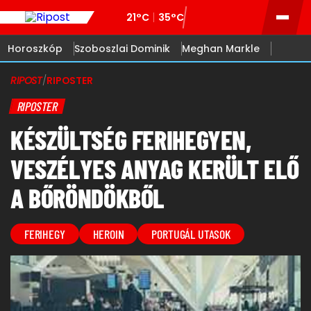
21°C
35°C
Horoszkóp
Szoboszlai Dominik
Meghan Markle
RIPOST
/
RIPOSTER
RIPOSTER
KÉSZÜLTSÉG FERIHEGYEN,
VESZÉLYES ANYAG KERÜLT ELŐ
A BŐRÖNDÖKBŐL
FERIHEGY
HEROIN
PORTUGÁL UTASOK