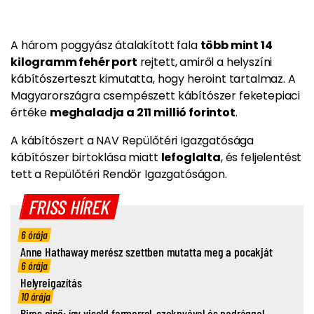
A három poggyász átalakított fala
több mint 14
kilogramm fehér port
rejtett, amiről a helyszíni
kábítószerteszt kimutatta, hogy
heroint tartalmaz
. A
Magyarországra csempészett kábítószer feketepiaci
értéke
meghaladja a 211 millió forintot
.
A kábítószert a NAV Repülőtéri Igazgatósága
kábítószer birtoklása miatt
lefoglalta
, és
feljelentést
tett a Repülőtéri Rendőr Igazgatóságon
.
FRISS HÍREK
6 órája
Anne Hathaway merész szettben mutatta meg a pocakját
6 órája
Helyreigazítás
10 órája
Piros cipő: így viseld farmerrel, szoknyával és nadrággal