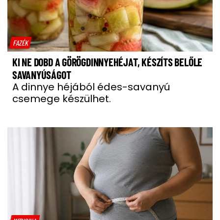
FAZÉK
KI NE DOBD A GÖRÖGDINNYEHÉJAT, KÉSZÍTS BELŐLE
SAVANYÚSÁGOT
A dinnye héjából édes-savanyú
csemege készülhet.