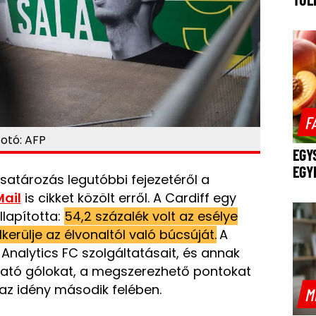
F
Fotó: AFP
EGY
EGY
csatározás legutóbbi fejezetéről a
Mail
is cikket közölt erről. A Cardiff egy
lapította:
54,2 százalék volt az esélye
erülje az élvonaltól való búcsúját.
A
Analytics FC szolgáltatásait, és annak
ható gólokat, a megszerezhető pontokat
a az idény második felében.
M