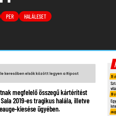
PER
HALÁLESET
gle keresőben elsők között legyen a Ripost
15 
Szt
vil
intnak megfelelő összegű kártérítést
19 ó
Sala 2019-es tragikus halála, illetve
Egy
ist
Leauge-kiesése ügyében.
aug