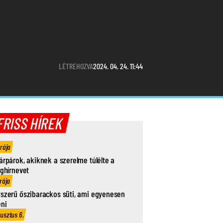
LÉTREHOZVA
2024. 04. 24. 11:44
FRISS HÍREK
órája
árpárok, akiknek a szerelme túlélte a
ághírnevet
rája
szerű őszibarackos süti, ami egyenesen
eni
usztus 6.