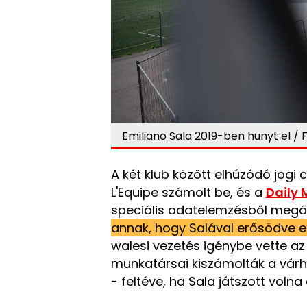
Emiliano Sala 2019-ben hunyt el / 
A két klub között elhúzódó jogi 
L'Equipe számolt be, és a
Daily 
speciális adatelemzésből megál
annak, hogy Salával erősödve elk
walesi vezetés igénybe vette az 
munkatársai kiszámolták a vár
- feltéve, ha Sala játszott voln