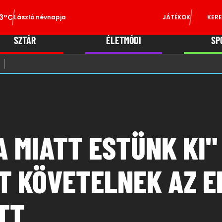
3°C
László névnapja
JÁTÉKOK
KERE
SZTÁR
ÉLETMÓDI
SP
A MIATT ESTÜNK KI" 
T KÖVETELNEK AZ 
TT