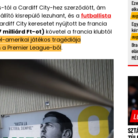
Eze
-tól a Cardiff City-hez szerződött, ám
elk
állító kisrepülő lezuhant, és a
futballista
aug
ardiff City keresetet nyújtott be francia
Egy
kér
7 milliárd Ft-ot)
követel a francia klubtól
aug
l-amerikai játékos tragédiája
Bra
n a Premier League-ből
.
elá
MÉG
L
SZT
TÚL