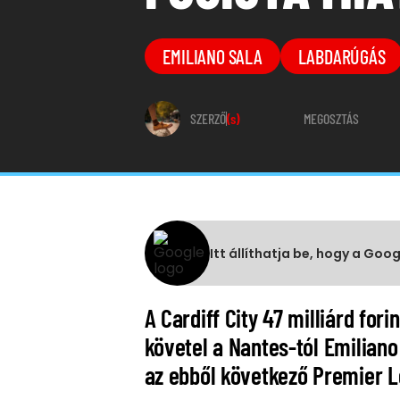
EMILIANO SALA
LABDARÚGÁS
SZERZŐ
(s)
MEGOSZTÁS
Itt állíthatja be, hogy a Goo
A Cardiff City 47 milliárd for
követel a Nantes-tól Emiliano 
az ebből következő Premier 