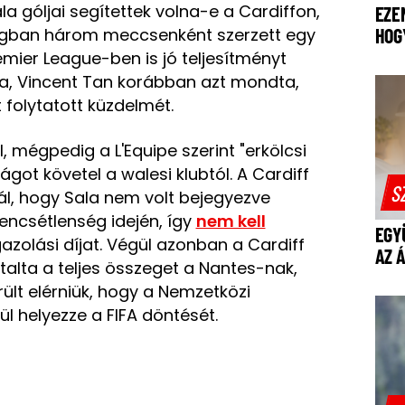
a góljai segítettek volna-e a Cardiffon,
EZE
agban három meccsenként szerzett egy
HOG
emier League-ben is jó teljesítményt
osa, Vincent Tan korábban azt mondta,
 folytatott küzdelmét.
, mégpedig a L'Equipe szerint "erkölcsi
ágot követel a walesi klubtól. A Cardiff
S
-nál, hogy Sala nem volt bejegyezve
encsétlenség idején, így
nem kell
EGY
gazolási díjat. Végül azonban a Cardiff
AZ 
talta a teljes összeget a Nantes-nak,
ült elérniük, hogy a Nemzetközi
l helyezze a FIFA döntését.