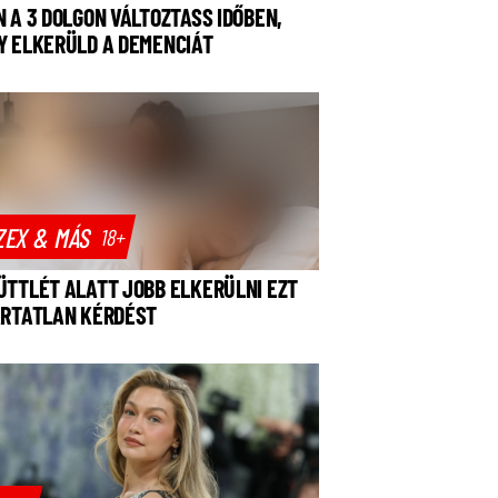
N A 3 DOLGON VÁLTOZTASS IDŐBEN,
Y ELKERÜLD A DEMENCIÁT
ZEX & MÁS
18+
ÜTTLÉT ALATT JOBB ELKERÜLNI EZT
ÁRTATLAN KÉRDÉST