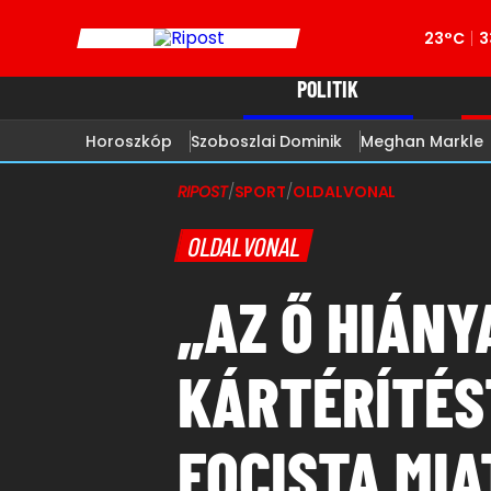
23°C
3
POLITIK
Horoszkóp
Szoboszlai Dominik
Meghan Markle
RIPOST
/
SPORT
/
OLDALVONAL
OLDALVONAL
„AZ Ő HIÁNY
KÁRTÉRÍTÉS
FOCISTA MIA