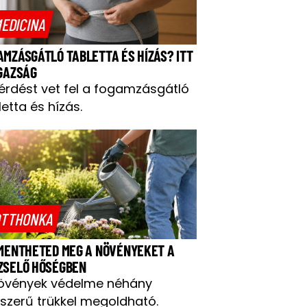
EDICINA
AMZÁSGÁTLÓ TABLETTA ÉS HÍZÁS? ITT
IGAZSÁG
kérdést vet fel a fogamzásgátló
letta és hízás.
TTHONKA
 MENTHETED MEG A NÖVÉNYEKET A
ZSELŐ HŐSÉGBEN
övények védelme néhány
szerű trükkel megoldható.