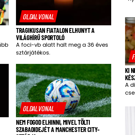
OLDALVONAL
TRAGIKUSAN FIATALON ELHUNYT A
VILÁGHÍRŰ SPORTOLÓ
űbb
A foci-vb alatt halt meg a 36 éves
sztárjátékos.
F
KI 
KÉS
A d
cse
OLDALVONAL
NEM FOGOD ELHINNI, MIVEL TÖLTI
SZABADIDEJÉT A MANCHESTER CITY-