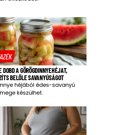
AZÉK
NE DOBD A GÖRÖGDINNYEHÉJAT,
ZÍTS BELŐLE SAVANYÚSÁGOT
innye héjából édes-savanyú
mege készülhet.