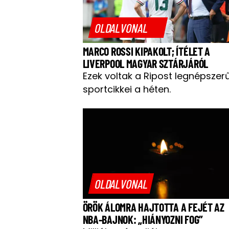
OLDALVONAL
MARCO ROSSI KIPAKOLT; ÍTÉLET A
LIVERPOOL MAGYAR SZTÁRJÁRÓL
Ezek voltak a Ripost legnépszer
sportcikkei a héten.
OLDALVONAL
ÖRÖK ÁLOMRA HAJTOTTA A FEJÉT AZ
NBA-BAJNOK: „HIÁNYOZNI FOG”