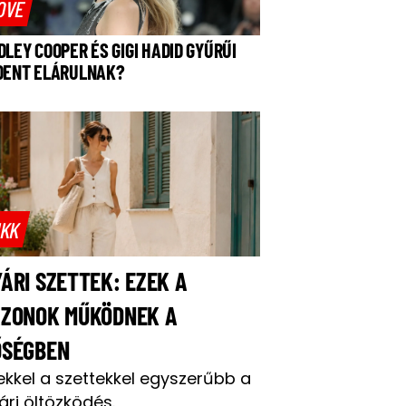
OVE
DLEY COOPER ÉS GIGI HADID GYŰRŰI
DENT ELÁRULNAK?
IKK
ÁRI SZETTEK: EZEK A
AZONOK MŰKÖDNEK A
ŐSÉGBEN
ekkel a szettekkel egyszerűbb a
ári öltözködés.