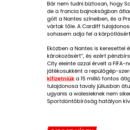
Bár nem tudni biztosan, hogy Sal
de a francia bajnokságban átl
gólt a Nantes színeiben, és a Pr
vártak tőle. A Cardiff tulajdon
sohasem adja fel a kárpótlásért
Eközben a Nantes is keresettel él
károkozásért”, és ezért pénzbírs
City eleinte azzal érvelt a FIFA
játékosukként a repülőgép-szer
kifizetniük
a 15 millió fontos áti
tulajdonosa tavaly júliusban átu
ugyanis a walesieknek nem siker
Sportdöntőbíróság hatályon kívü