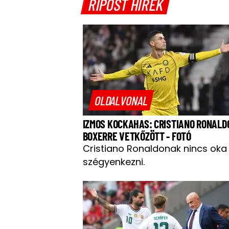
RIPOST HÍREK
OLDALVONAL
IZMOS KOCKAHAS: CRISTIANO RONALD
BOXERRE VETKŐZÖTT - FOTÓ
Cristiano Ronaldonak nincs oka
szégyenkezni.