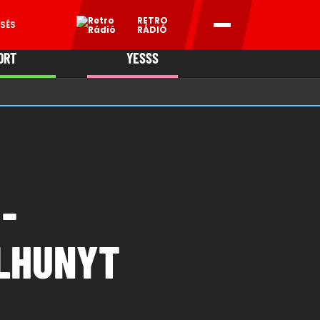
RETRO
SÉS
RÁDIÓ
ORT
YESSS
MANI
-
ELHUNYT