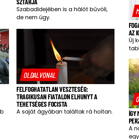
SZTÁRJA
Szabadidejében is a hálót bűvöli,
M
de nem úgy.
FOG
AZ 
Új 
tab
OLDALVONAL
FELFOGHATATLAN VESZTESÉG:
TRAGIKUSAN FIATALON ELHUNYT A
O
TEHETSÉGES FOCISTA
bb
A saját ágyában találtak rá holtan.
ÍGY
PER
A n
egy