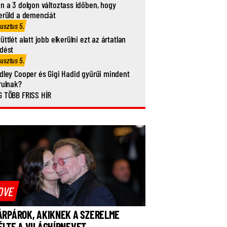
n a 3 dolgon változtass időben, hogy
erüld a demenciát
usztus 5.
üttlét alatt jobb elkerülni ezt az ártatlan
dést
usztus 5.
dley Cooper és Gigi Hadid gyűrűi mindent
rulnak?
 TÖBB FRISS HÍR
OVE
ÁRPÁROK, AKIKNEK A SZERELME
ÉLTE A VILÁGHÍRNEVET