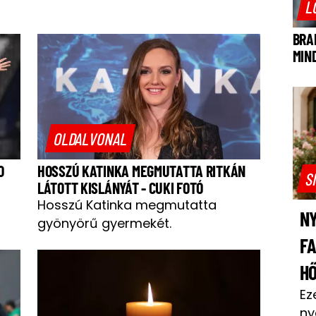
L
BRA
MIN
OLDALVONAL
O
HOSSZÚ KATINKA MEGMUTATTA RITKÁN
S
LÁTOTT KISLÁNYÁT - CUKI FOTÓ
Hosszú Katinka megmutatta
NY
gyönyörű gyermekét.
F
H
Ez
ny