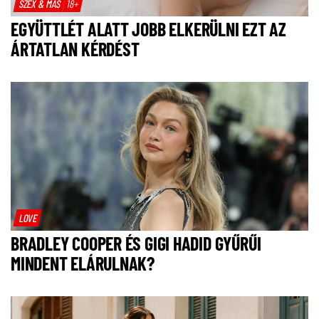
SZEX & MÁS
18+
EGYÜTTLÉT ALATT JOBB ELKERÜLNI EZT AZ
ÁRTATLAN KÉRDÉST
LOVE
BRADLEY COOPER ÉS GIGI HADID GYŰRŰI
MINDENT ELÁRULNAK?