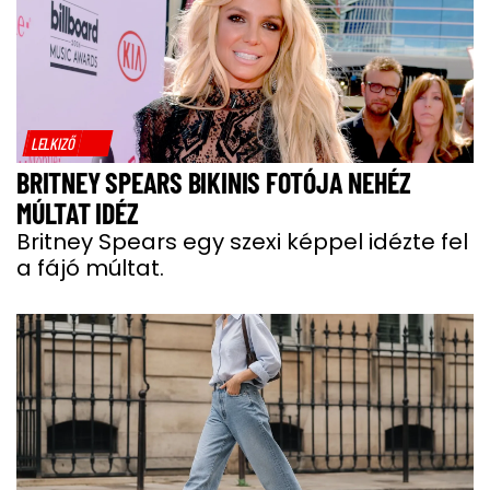
LELKIZŐ
BRITNEY SPEARS BIKINIS FOTÓJA NEHÉZ
MÚLTAT IDÉZ
Britney Spears egy szexi képpel idézte fel
a fájó múltat.