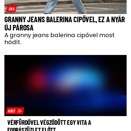
SIKK
GRANNY JEANS BALERINA CIPŐVEL, EZ A NYÁR
ÚJ PÁROSA
A granny jeans balerina cipővel most
hódít.
NÍNÓ
18+
VÉRFÜRDŐVEL VÉGZŐDÖTT EGY VITA A
FODRÁSZÜZLET ELŐTT