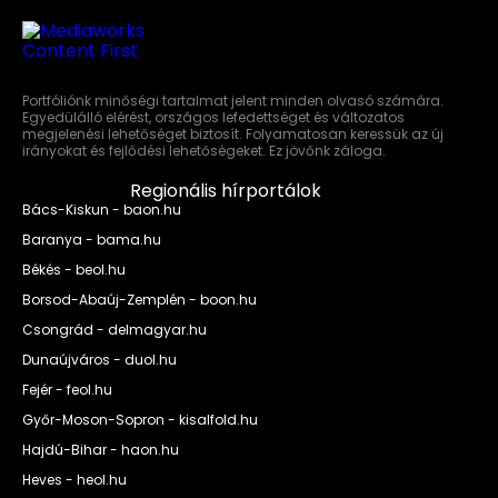
Portfóliónk minőségi tartalmat jelent minden olvasó számára.
Egyedülálló elérést, országos lefedettséget és változatos
megjelenési lehetőséget biztosít. Folyamatosan keressük az új
irányokat és fejlődési lehetőségeket. Ez jövőnk záloga.
Regionális hírportálok
Bács-Kiskun - baon.hu
Baranya - bama.hu
Békés - beol.hu
Borsod-Abaúj-Zemplén - boon.hu
Csongrád - delmagyar.hu
Dunaújváros - duol.hu
Fejér - feol.hu
Győr-Moson-Sopron - kisalfold.hu
Hajdú-Bihar - haon.hu
Heves - heol.hu