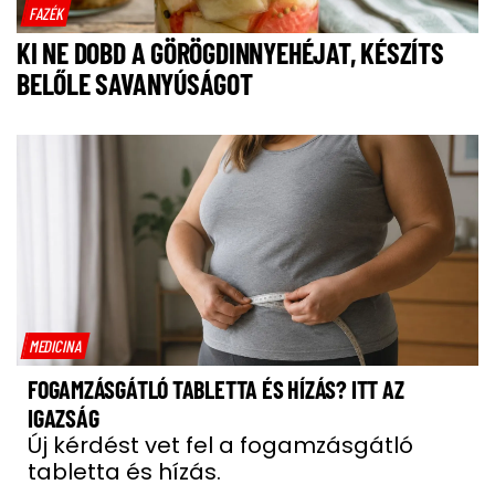
FAZÉK
KI NE DOBD A GÖRÖGDINNYEHÉJAT, KÉSZÍTS
BELŐLE SAVANYÚSÁGOT
MEDICINA
FOGAMZÁSGÁTLÓ TABLETTA ÉS HÍZÁS? ITT AZ
IGAZSÁG
Új kérdést vet fel a fogamzásgátló
tabletta és hízás.