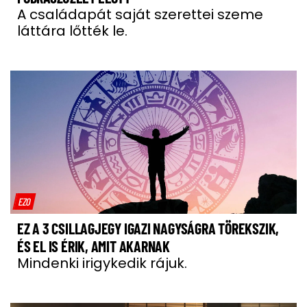
A családapát saját szerettei szeme
láttára lőtték le.
EZO
EZ A 3 CSILLAGJEGY IGAZI NAGYSÁGRA TÖREKSZIK,
ÉS EL IS ÉRIK, AMIT AKARNAK
Mindenki irigykedik rájuk.