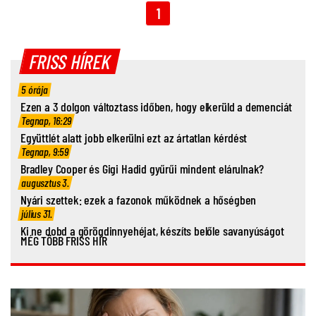
1
FRISS HÍREK
5 órája
Ezen a 3 dolgon változtass időben, hogy elkerüld a demenciát
Tegnap, 16:29
Együttlét alatt jobb elkerülni ezt az ártatlan kérdést
Tegnap, 9:59
Bradley Cooper és Gigi Hadid gyűrűi mindent elárulnak?
augusztus 3.
Nyári szettek: ezek a fazonok működnek a hőségben
július 31.
Ki ne dobd a görögdinnyehéjat, készíts belőle savanyúságot
MÉG TÖBB FRISS HÍR