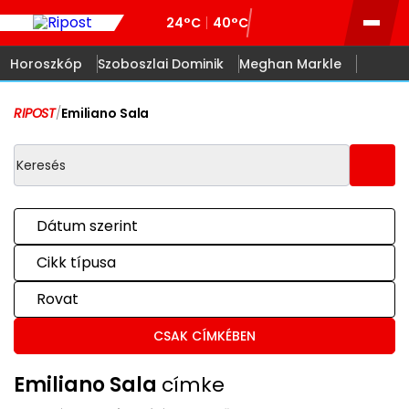
24°C
40°C
Horoszkóp
Szoboszlai Dominik
Meghan Markle
RIPOST
/
Emiliano Sala
Dátum szerint
Cikk típusa
Rovat
CSAK CÍMKÉBEN
Emiliano Sala
címke