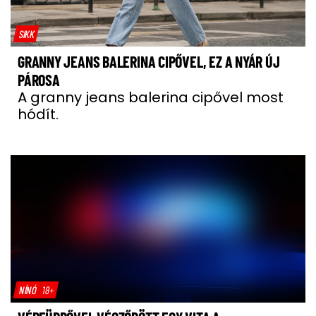
SIKK
GRANNY JEANS BALERINA CIPŐVEL, EZ A NYÁR ÚJ
PÁROSA
A granny jeans balerina cipővel most
hódít.
NÍNÓ
18+