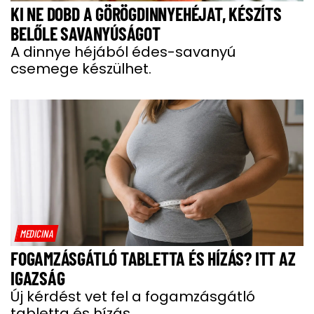
KI NE DOBD A GÖRÖGDINNYEHÉJAT, KÉSZÍTS
BELŐLE SAVANYÚSÁGOT
A dinnye héjából édes-savanyú
csemege készülhet.
MEDICINA
FOGAMZÁSGÁTLÓ TABLETTA ÉS HÍZÁS? ITT AZ
IGAZSÁG
Új kérdést vet fel a fogamzásgátló
tabletta és hízás.