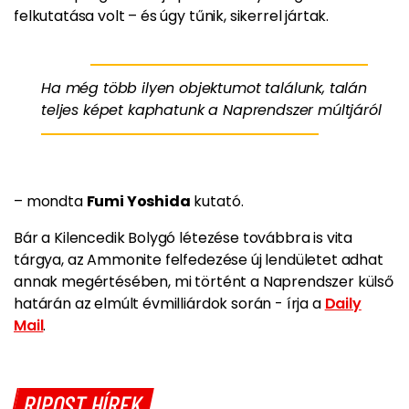
felkutatása volt – és úgy tűnik, sikerrel jártak.
Ha még több ilyen objektumot találunk, talán
teljes képet kaphatunk a Naprendszer múltjáról
– mondta
Fumi Yoshida
kutató.
Bár a Kilencedik Bolygó létezése továbbra is vita
tárgya, az Ammonite felfedezése új lendületet adhat
annak megértésében, mi történt a Naprendszer külső
határán az elmúlt évmilliárdok során - írja a
Daily
Mail
.
RIPOST HÍREK