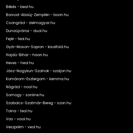
Békés - beol.hu
Borsod-Abaúj-Zemplén - boon.hu
Csongrád - delmagyar.hu
Dunaújváros - duol.hu
Fejér - feol.hu
Győr-Moson-Sopron - kisalfold.hu
Hajdú-Bihar - haon.hu
Heves - heol.hu
Jász-Nagykun-Szolnok - szoljon.hu
Komárom-Esztergom - kemma.hu
Nógrád - nool.hu
Somogy - sonline.hu
Szabolcs-Szatmár-Bereg - szon.hu
Tolna - teol.hu
Vas - vaol.hu
Veszprém - veol.hu