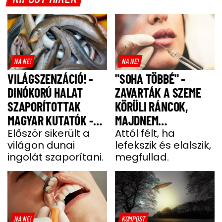
NA NE!
NA NE!
VILÁGSZENZÁCIÓ! -
"SOHA TÖBBÉ" -
DINÓKORÚ HALAT
ZAVARTÁK A SZEME
SZAPORÍTOTTAK
KÖRÜLI RÁNCOK,
MAGYAR KUTATÓK -
MAJDNEM
GALÉRIA
Először sikerült a
MEGFULLADT A BOTOX
Attól félt, ha
világon dunai
lefekszik és elalszik,
MIATT
ingolát szaporítani.
megfullad.
NA NE!
KOMPOST