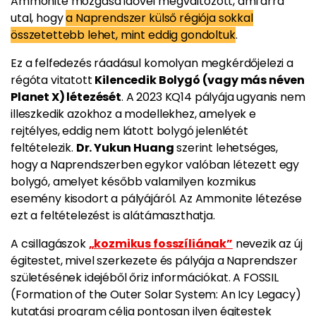
Ammonite mozgása idővel megváltozott, ami arra
utal, hogy
a Naprendszer külső régiója sokkal
összetettebb lehet, mint eddig gondoltuk
.
Ez a felfedezés ráadásul komolyan megkérdőjelezi a
régóta vitatott
Kilencedik Bolygó (vagy más néven
Planet X) létezését
. A 2023 KQ14 pályája ugyanis nem
illeszkedik azokhoz a modellekhez, amelyek e
rejtélyes, eddig nem látott bolygó jelenlétét
feltételezik.
Dr. Yukun Huang
szerint lehetséges,
hogy a Naprendszerben egykor valóban létezett egy
bolygó, amelyet később valamilyen kozmikus
esemény kisodort a pályájáról. Az Ammonite létezése
ezt a feltételezést is alátámaszthatja.
A csillagászok
„kozmikus fosszíliának”
nevezik az új
égitestet, mivel szerkezete és pályája a Naprendszer
születésének idejéből őriz információkat. A FOSSIL
(Formation of the Outer Solar System: An Icy Legacy)
kutatási program célja pontosan ilyen égitestek