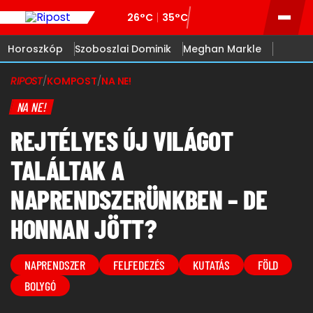
26°C
35°C
Horoszkóp
Szoboszlai Dominik
Meghan Markle
RIPOST
/
KOMPOST
/
NA NE!
NA NE!
REJTÉLYES ÚJ VILÁGOT
TALÁLTAK A
NAPRENDSZERÜNKBEN – DE
HONNAN JÖTT?
NAPRENDSZER
FELFEDEZÉS
KUTATÁS
FÖLD
BOLYGÓ