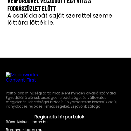
VÉRFÜRDŐVEL VÉGZŐDÖTT EGY VITA A
FODRÁSZÜZLET ELŐTT
A családapát saját szerettei szeme
láttára lőtték le.
Portfóliónk minőségi tartalmat jelent minden olvasó számára.
Egyedülálló elérést, országos lefedettséget és változatos
megjelenési lehetőséget biztosít. Folyamatosan keressük az új
irányokat és fejlődési lehetőségeket. Ez jövőnk záloga.
Regionális hírportálok
Bács-Kiskun - baon.hu
Baranya - bama.hu