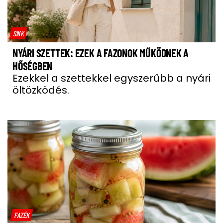
SIKK
NYÁRI SZETTEK: EZEK A FAZONOK MŰKÖDNEK A
HŐSÉGBEN
Ezekkel a szettekkel egyszerűbb a nyári
öltözködés.
FAZÉK