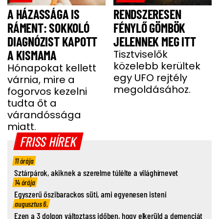
A HÁZASSÁGA IS
RENDSZERESEN
RÁMENT: SOKKOLÓ
FÉNYLŐ GÖMBÖK
DIAGNÓZIST KAPOTT
JELENNEK MEG ITT
A KISMAMA
Tisztviselők
közelebb kerültek
Hónapokat kellett
egy UFO rejtély
várnia, mire a
megoldásához.
fogorvos kezelni
tudta őt a
várandóssága
miatt.
FRISS HÍREK
11 órája
Sztárpárok, akiknek a szerelme túlélte a világhírnevet
14 órája
Egyszerű őszibarackos süti, ami egyenesen isteni
augusztus 6.
Ezen a 3 dolgon változtass időben, hogy elkerüld a demenciát