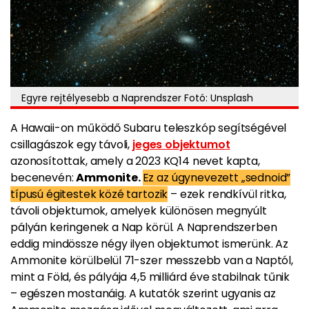
Egyre rejtélyesebb a Naprendszer Fotó: Unsplash
A Hawaii-on működő Subaru teleszkóp segítségével
csillagászok egy távoli,
jeges objektumot
azonosítottak, amely a 2023 KQ14 nevet kapta,
becenevén:
Ammonite.
Ez az úgynevezett „sednoid”
típusú égitestek közé tartozik
– ezek rendkívül ritka,
távoli objektumok, amelyek különösen megnyúlt
pályán keringenek a Nap körül. A Naprendszerben
eddig mindössze négy ilyen objektumot ismerünk. Az
Ammonite körülbelül 71-szer messzebb van a Naptól,
mint a Föld, és pályája 4,5 milliárd éve stabilnak tűnik
– egészen mostanáig. A kutatók szerint ugyanis az