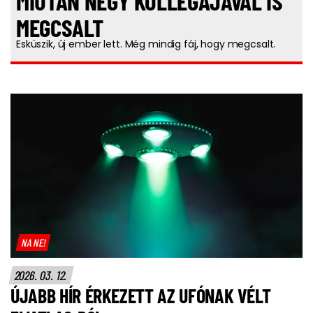
MIUTÁN NÉGY KOLLÉGÁJÁVAL IS
MEGCSALT
Esküszik, új ember lett. Még mindig fáj, hogy megcsalt.
NA NE!
2026. 03. 12.
ÚJABB HÍR ÉRKEZETT AZ UFÓNAK VÉLT