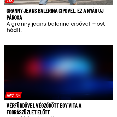
SIKK
GRANNY JEANS BALERINA CIPŐVEL, EZ A NYÁR ÚJ
PÁROSA
A granny jeans balerina cipővel most
hódít.
NÍNÓ
18+
VÉRFÜRDŐVEL VÉGZŐDÖTT EGY VITA A
FODRÁSZÜZLET ELŐTT