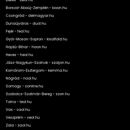
Borsod-Abaúj-Zemplén - boon.hu
Csongrád - delmagyar.hu
Dunaújváros - duol.hu
Fejér - feol.hu
Győr-Moson-Sopron - kisalfold.hu
Hajdú-Bihar - haon.hu
Heves - heol.hu
Jász-Nagykun-Szolnok - szoljon.hu
Komárom-Esztergom - kemma.hu
Nógrád - nool.hu
Somogy - sonline.hu
Szabolcs-Szatmár-Bereg - szon.hu
Tolna - teol.hu
Vas - vaol.hu
Veszprém - veol.hu
Zala - zaol.hu