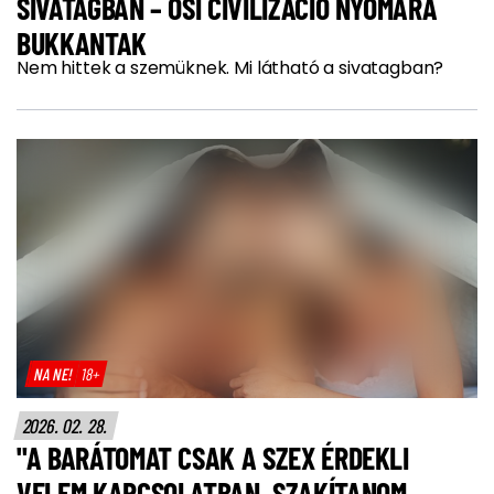
SIVATAGBAN – ŐSI CIVILIZÁCIÓ NYOMÁRA
BUKKANTAK
Nem hittek a szemüknek. Mi látható a sivatagban?
NA NE!
18+
2026. 02. 28.
"A BARÁTOMAT CSAK A SZEX ÉRDEKLI
VELEM KAPCSOLATBAN. SZAKÍTANOM