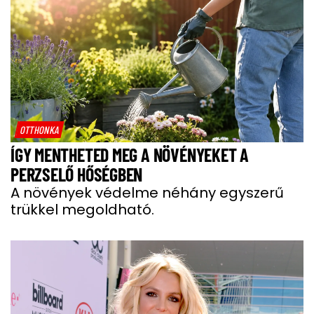
OTTHONKA
ÍGY MENTHETED MEG A NÖVÉNYEKET A
PERZSELŐ HŐSÉGBEN
A növények védelme néhány egyszerű
trükkel megoldható.