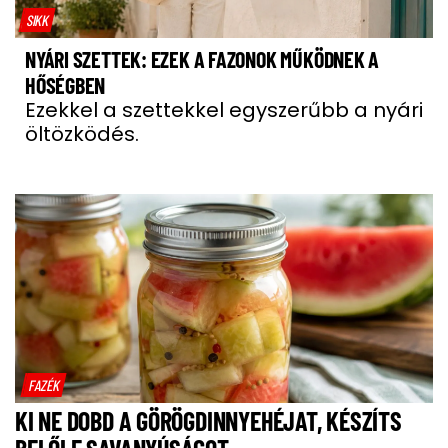
SIKK
NYÁRI SZETTEK: EZEK A FAZONOK MŰKÖDNEK A
HŐSÉGBEN
Ezekkel a szettekkel egyszerűbb a nyári
öltözködés.
FAZÉK
KI NE DOBD A GÖRÖGDINNYEHÉJAT, KÉSZÍTS