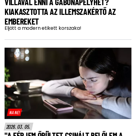
VILLÁVAL ENNI A GABONAPELYHET?
KIAKASZTOTTA AZ ILLEMSZAKÉRTŐ AZ
EMBEREKET
Eljött a modern etikett korszaka!
NA NE!
2026. 03. 05.
"A FÉRJEM ŐRÜLTET CSINÁLT BELŐLEM A