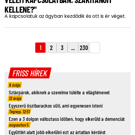
KELLENE?"
A kapcsolatuk az ágyban kezdődik és ott is ér véget.
1
2
3
...
230
FRISS HÍREK
8 órája
Sztárpárok, akiknek a szerelme túlélte a világhírnevet
12 órája
Egyszerű őszibarackos süti, ami egyenesen isteni
Tegnap, 12:51
Ezen a 3 dolgon változtass időben, hogy elkerüld a demenciát
augusztus 5.
Együttlét alatt jobb elkerülni ezt az ártatlan kérdést