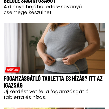
BELŐLE SAVANYÚSÁGOT
A dinnye héjából édes-savanyú
csemege készülhet.
MEDICINA
FOGAMZÁSGÁTLÓ TABLETTA ÉS HÍZÁS? ITT AZ
IGAZSÁG
Új kérdést vet fel a fogamzásgátló
tabletta és hízás.