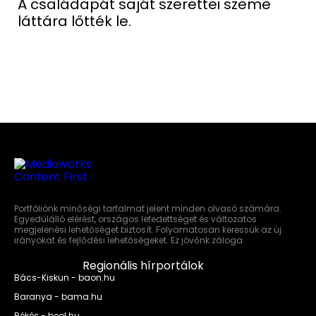
A családapát saját szerettei szeme
láttára lőtték le.
Portfóliónk minőségi tartalmat jelent minden olvasó számára.
Egyedülálló elérést, országos lefedettséget és változatos
megjelenési lehetőséget biztosít. Folyamatosan keressük az új
irányokat és fejlődési lehetőségeket. Ez jövőnk záloga.
Regionális hírportálok
Bács-Kiskun - baon.hu
Baranya - bama.hu
Békés - beol.hu