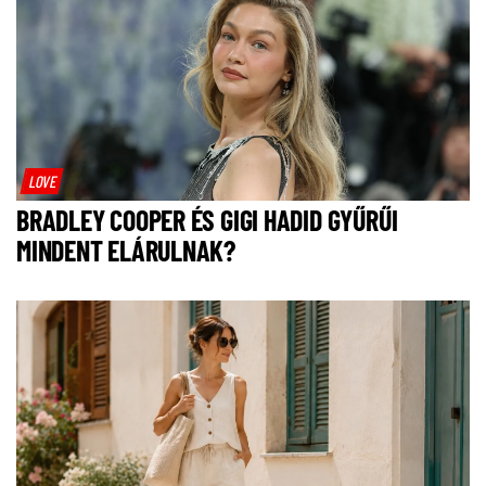
LOVE
BRADLEY COOPER ÉS GIGI HADID GYŰRŰI
MINDENT ELÁRULNAK?