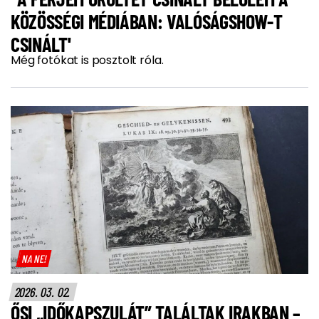
KÖZÖSSÉGI MÉDIÁBAN: VALÓSÁGSHOW-T
CSINÁLT'
Még fotókat is posztolt róla.
NA NE!
2026. 03. 02.
ŐSI „IDŐKAPSZULÁT” TALÁLTAK IRAKBAN –