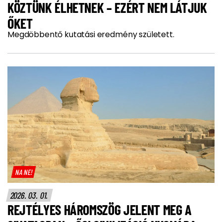
KÖZTÜNK ÉLHETNEK – EZÉRT NEM LÁTJUK
ŐKET
Megdöbbentő kutatási eredmény született.
NA NE!
2026. 03. 01.
REJTÉLYES HÁROMSZÖG JELENT MEG A