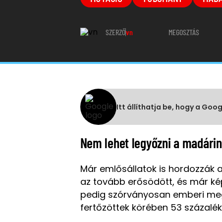
SZERZŐ
vn
MEGOSZTÁS
Itt állíthatja be, hogy a Goo
Nem lehet legyőzni a madárinf
Már emlősállatok is hordozzák a
az tovább erősödött, és már kép
pedig szórványosan emberi me
fertőzöttek körében 53 százalék