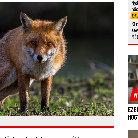
Nyá
hő
júli
Ki 
sa
MÉG
M
EZE
HOG