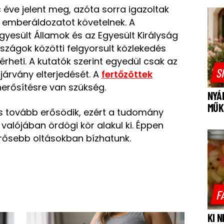
éve jelent meg, azóta sorra igazoltak
 emberáldozatot követelnek. A
Egyesült Államok és az Egyesült Királyság
országok közötti felgyorsult közlekedés
rheti. A kutatók szerint egyedül csak az
S
járvány elterjedését. A
fertőzöttek
erősítésre van szükség.
NYÁ
MŰK
s tovább erősödik, ezért a tudomány
 valójában ördögi kör alakul ki. Éppen
erősebb oltásokban bízhatunk.
F
KI 