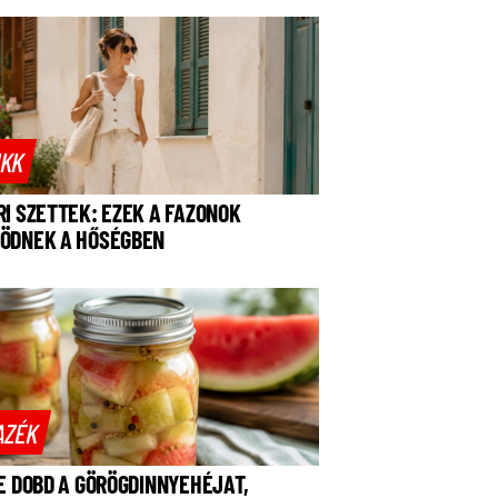
IKK
RI SZETTEK: EZEK A FAZONOK
ÖDNEK A HŐSÉGBEN
AZÉK
NE DOBD A GÖRÖGDINNYEHÉJAT,