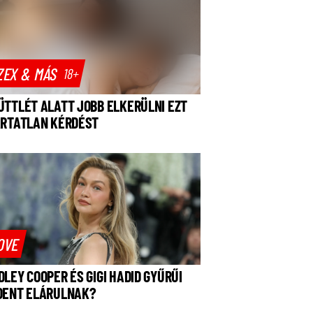
ZEX & MÁS
18+
ÜTTLÉT ALATT JOBB ELKERÜLNI EZT
ÁRTATLAN KÉRDÉST
OVE
DLEY COOPER ÉS GIGI HADID GYŰRŰI
DENT ELÁRULNAK?