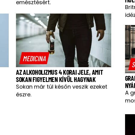
emésztésért.
Bri
idéz
MEDICINA
S
AZ ALKOHOLIZMUS 4 KORAI JELE, AMIT
GRA
SOKAN FIGYELMEN KÍVÜL HAGYNAK
NYÁ
Sokan már túl későn veszik ezeket
A g
észre.
mos