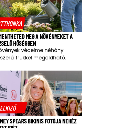
TTHONKA
 MENTHETED MEG A NÖVÉNYEKET A
ZSELŐ HŐSÉGBEN
övények védelme néhány
szerű trükkel megoldható.
ELKIZŐ
TNEY SPEARS BIKINIS FOTÓJA NEHÉZ
TAT IDÉZ