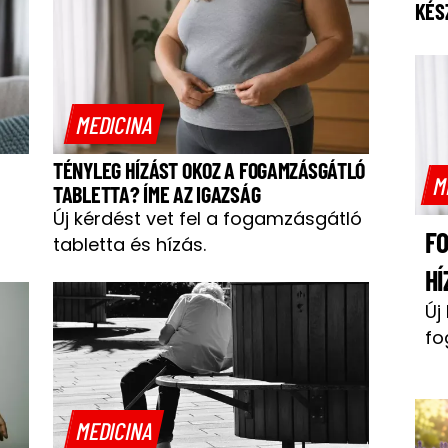
KÉS
MEDICINA
,
TÉNYLEG HÍZÁST OKOZ A FOGAMZÁSGÁTLÓ
M
TABLETTA? ÍME AZ IGAZSÁG
Új kérdést vet fel a fogamzásgátló
F
tabletta és hízás.
HÍ
Új
fo
MEDICINA