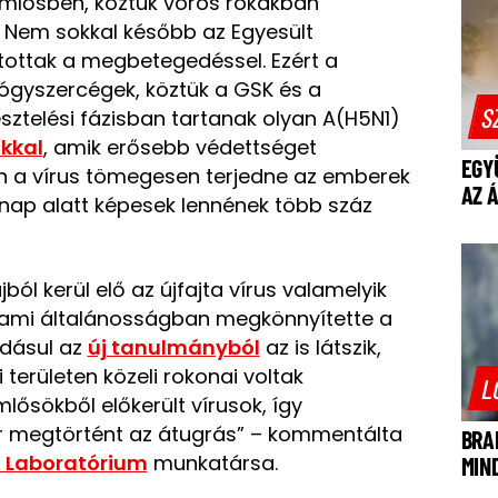
mlősben, köztük vörös rókákban
. Nem sokkal később az Egyesült
ottak a megbetegedéssel. Ezért a
yógyszercégek, köztük a GSK és a
S
sztelési fázisban tartanak olyan A(H5N1)
kkal
, amik erősebb védettséget
EGY
 a vírus tömegesen terjedne az emberek
AZ 
ónap alatt képesek lennének több száz
ból kerül elő az újfajta vírus valamelyik
t, ami általánosságban megkönnyítette a
adásul az
új tanulmányból
az is látszik,
területen közeli rokonai voltak
L
sökből előkerült vírusok, így
or megtörtént az átugrás” – kommentálta
BRA
 Laboratórium
munkatársa.
MIN