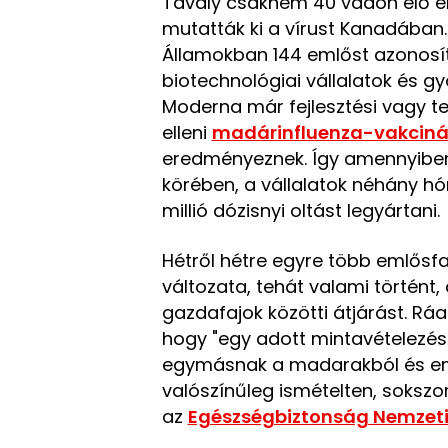
Tavaly csaknem 40 vadon élő e
mutatták ki a vírust Kanadában
Államokban 144 emlőst azonosít
biotechnológiai vállalatok és g
Moderna már fejlesztési vagy te
elleni
madárinfluenza-vakciná
eredményeznek. Így amennyiben
körében, a vállalatok néhány h
millió dózisnyi oltást legyártani.
Hétről hétre egyre több emlősfaj
változata, tehát valami történ
gazdafajok közötti átjárást. Rá
hogy "egy adott mintavételezési 
egymásnak a madarakból és emlő
valószínűleg ismételten, soksz
az
Egészségbiztonság Nemzeti