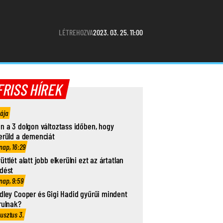
LÉTREHOZVA
2023. 03. 25. 11:00
FRISS HÍREK
rája
n a 3 dolgon változtass időben, hogy
erüld a demenciát
nap, 16:29
üttlét alatt jobb elkerülni ezt az ártatlan
dést
nap, 9:59
dley Cooper és Gigi Hadid gyűrűi mindent
rulnak?
usztus 3.