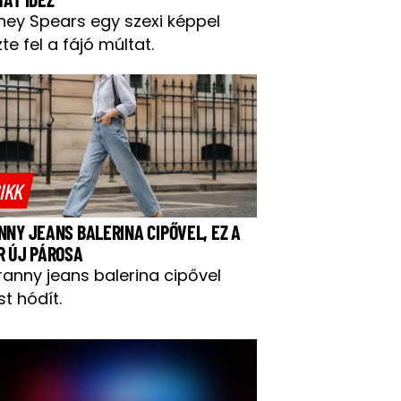
tney Spears egy szexi képpel
te fel a fájó múltat.
IKK
NNY JEANS BALERINA CIPŐVEL, EZ A
R ÚJ PÁROSA
ranny jeans balerina cipővel
t hódít.