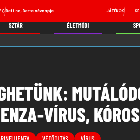
°C
Bettina, Berta névnapja
JÁTÉKOK
KE
SZTÁR
ÉLETMÓDI
SP
GHETÜNK: MUTÁLÓD
ENZA-VÍRUS, KÓRO
RINFLUENZA
VÉDŐOLTÁS
VÍRUS