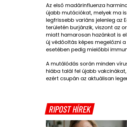
Az első madárinfluenza harminc 
újabb mutációkat, melyek ma is
legfrissebb variáns jelenleg az 
területén burjánzik, viszont az 
miatt hamarosan hazánkat is elé
új védőoltás képes megelőzni a 
esetében pedig mielőbbi immun
A mutálódás során minden víru
hiába talál fel újabb vakcinákat,
ezért csupán az aktuálisan leg
RIPOST HÍREK