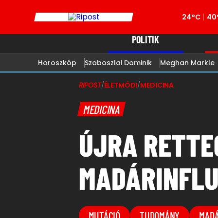
24°C
40
POLITIK
Horoszkóp
Szoboszlai Dominik
Meghan Markle
RIPOST
/
ÉLETMÓDI
/
MEDICINA
MEDICINA
ÚJRA RETTE
MADÁRINFLU
MUTÁCIÓ
TUDOMÁNY
MADÁ