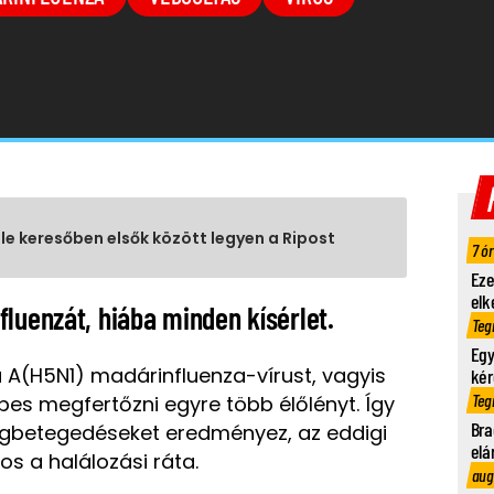
gle keresőben elsők között legyen a Ripost
7 ó
Eze
elk
luenzát, hiába minden kísérlet.
Teg
Egy
 A(H5N1) madárinfluenza-vírust, vagyis
kér
Teg
es megfertőzni egyre több élőlényt. Így
Bra
gbetegedéseket eredményez, az eddigi
elá
os a halálozási ráta.
aug