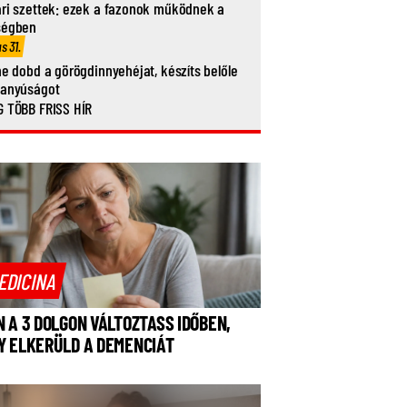
ri szettek: ezek a fazonok működnek a
ségben
us 31.
ne dobd a görögdinnyehéjat, készíts belőle
vanyúságot
 TÖBB FRISS HÍR
EDICINA
N A 3 DOLGON VÁLTOZTASS IDŐBEN,
Y ELKERÜLD A DEMENCIÁT