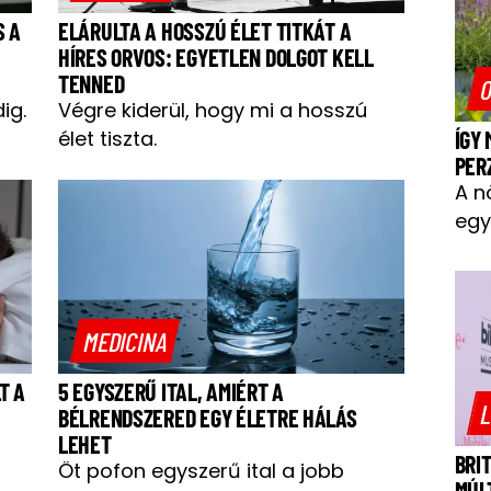
S A
ELÁRULTA A HOSSZÚ ÉLET TITKÁT A
HÍRES ORVOS: EGYETLEN DOLGOT KELL
TENNED
O
ig.
Végre kiderül, hogy mi a hosszú
élet tiszta.
ÍGY
PER
A n
egy
MEDICINA
T A
5 EGYSZERŰ ITAL, AMIÉRT A
L
BÉLRENDSZERED EGY ÉLETRE HÁLÁS
LEHET
BRI
Öt pofon egyszerű ital a jobb
MÚL