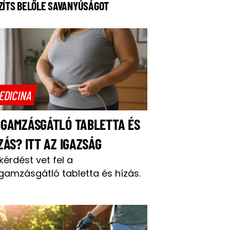
ZÍTS BELŐLE SAVANYÚSÁGOT
EDICINA
OGAMZÁSGÁTLÓ TABLETTA ÉS
ZÁS? ITT AZ IGAZSÁG
 kérdést vet fel a
gamzásgátló tabletta és hízás.