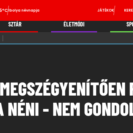
5°C
Ibolya névnapja
JÁTÉKOK
KERE
SZTÁR
ÉLETMÓDI
SP
 MEGSZÉGYENÍTŐEN 
 NÉNI - NEM GONDOL