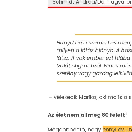
Schmidt Andrea/
Délmagyaror
Hunyd be a szemed és menj 
milyen a látás hiánya. A has
látsz. A vak ember ezt hiáb
Izolál, stigmatizál. Nincs má
szerény vagy gazdag lelkivil
- vélekedik Marika, aki ma is a 
Az élet nem áll meg 80 felett!
Megdöbbentő, hogy
ennyi év u