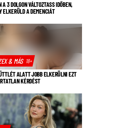
N A 3 DOLGON VÁLTOZTASS IDŐBEN,
Y ELKERÜLD A DEMENCIÁT
ZEX & MÁS
18+
ÜTTLÉT ALATT JOBB ELKERÜLNI EZT
ÁRTATLAN KÉRDÉST