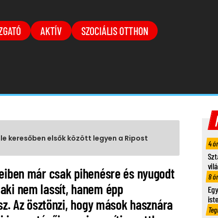
ZGATÓ
AKTÍV
SZOCIÁLIS OTTHON
gle keresőben elsők között legyen a Ripost
4 ó
Szt
vil
veiben már csak pihenésre és nyugodt
8 ó
aki nem lassít, hanem épp
Egy
ist
esz. Az ösztönzi, hogy mások hasznára
Teg