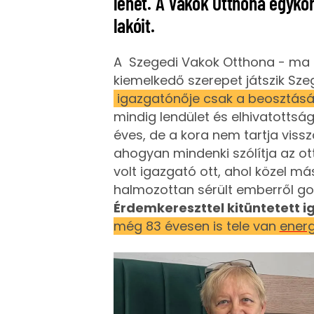
lehet. A Vakok Otthona egykor
lakóit.
A Szegedi Vakok Otthona - ma 
kiemelkedő szerepet játszik Sze
igazgatónője csak a beosztásá
mindig lendület és elhivatottság
éves, de a kora nem tartja vissz
ahogyan mindenki szólítja az ot
volt igazgató ott, ahol közel m
halmozottan sérült emberről g
Érdemkereszttel kitüntetett 
még 83 évesen is tele van
energ