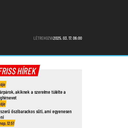
LÉTREHOZVA
2025. 03. 17. 06:00
FRISS HÍREK
rája
árpárok, akiknek a szerelme túlélte a
ághírnevet
rája
szerű őszibarackos süti, ami egyenesen
eni
nap, 12:51