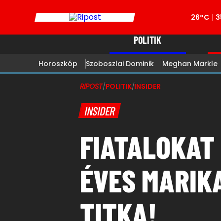
26°C
3
POLITIK
Horoszkóp
Szoboszlai Dominik
Meghan Markle
RIPOST
/
POLITIK
/
INSIDER
INSIDER
FIATALOKAT
ÉVES MARIKA
TITKA!