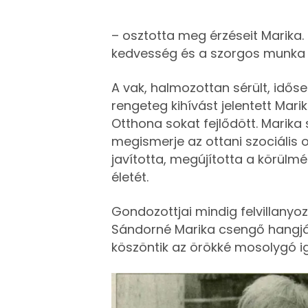
– osztotta meg érzéseit Marika.
kedvesség és a szorgos munka
A vak, halmozottan sérült, idő
rengeteg kihívást jelentett Mari
Otthona sokat fejlődött. Marika
megismerje az ottani szociális 
javította, megújította a körülm
életét.
Gondozottjai mindig felvillanyo
Sándorné Marika csengő hangját.
köszöntik az örökké mosolygó i