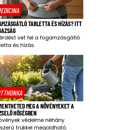
EDICINA
AMZÁSGÁTLÓ TABLETTA ÉS HÍZÁS? ITT
IGAZSÁG
kérdést vet fel a fogamzásgátló
letta és hízás.
TTHONKA
 MENTHETED MEG A NÖVÉNYEKET A
ZSELŐ HŐSÉGBEN
övények védelme néhány
szerű trükkel megoldható.