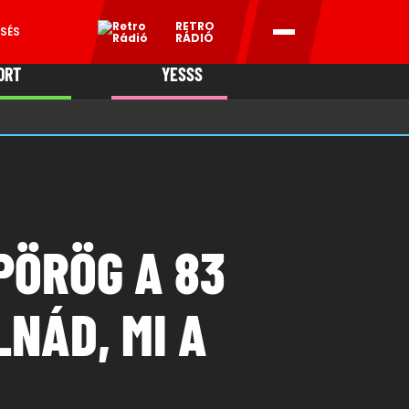
RETRO
SÉS
RÁDIÓ
ORT
YESSS
MANI
PÖRÖG A 83
NÁD, MI A