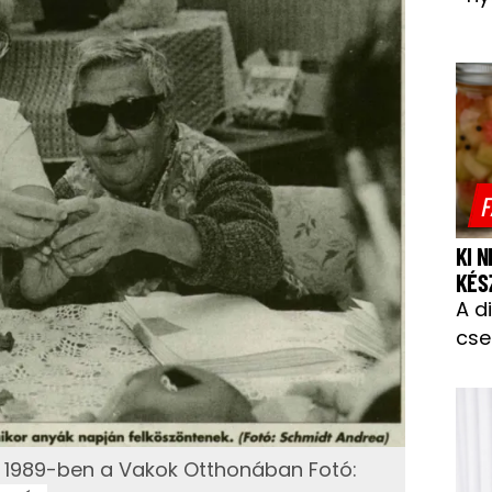
F
KI 
KÉS
A d
cse
 1989-ben a Vakok Otthonában Fotó: