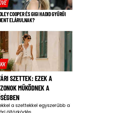
OVE
DLEY COOPER ÉS GIGI HADID GYŰRŰI
DENT ELÁRULNAK?
IKK
ÁRI SZETTEK: EZEK A
AZONOK MŰKÖDNEK A
ŐSÉGBEN
ekkel a szettekkel egyszerűbb a
ári öltözködés.