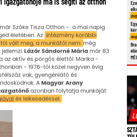
i igazgatónője ma is segíti az otthon
Eze
elk
aug
Egy
már Szőke Tisza Otthon - a mai napig
kér
ged életében. Az
intézmény korábbi
aug
tól vált meg, a munkától nem:
még
Bra
 jellemzi.
Lázár Sándorné Mária
már 83
elá
MÉG
a az aktív és pörgős élettől. Marika -
thonban - 1976-tól közel negyven évig
ásfélszáz vak, gyengénlátó és
ondoskodnak. A
Magyar
Arany
igazgatónő
azonban folytatja munkáját:
iával
és lelkesedéssel.
L
SZT
TÚL