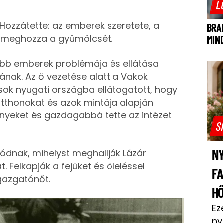
L
 Hozzátette: az emberek szeretete, a
BRA
 meghozza a gyümölcsét.
MIN
sebb emberek problémája és ellátása
kának. Az ő vezetése alatt a Vakok
 sok nyugati országba ellátogatott, hogy
otthonokat és azok mintája alapján
ényeket és gazdagabbá tette az intézet
S
NY
zódnak, mihelyst meghallják Lázár
 Felkapják a fejüket és öleléssel
F
gazgatónőt.
H
Ez
ny