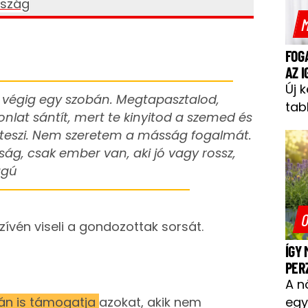
szág
M
FOG
AZ 
Új 
végig egy szobán. Megtapasztalod,
tab
onlat sántít, mert te kinyitod a szemed és
a teszi. Nem szeretem a másság fogalmát.
sság, csak ember van, aki jó vagy rossz,
ágú
O
szívén viseli a gondozottak sorsát.
ÍGY
PER
A n
tán is támogatja
azokat, akik nem
egy