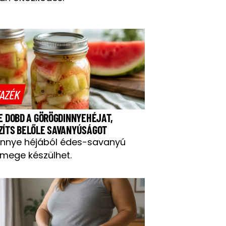
AZÉK
NE DOBD A GÖRÖGDINNYEHÉJAT,
ZÍTS BELŐLE SAVANYÚSÁGOT
innye héjából édes-savanyú
mege készülhet.