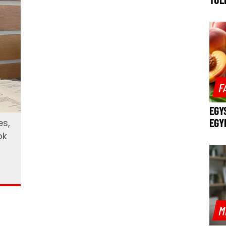
F
EGY
EGY
es,
ok
M