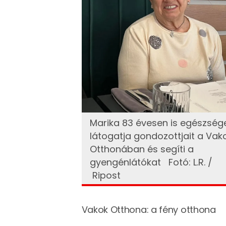
Marika 83 évesen is egészség
látogatja gondozottjait a Vak
Otthonában és segíti a
gyengénlátókat Fotó: L.R. /
Ripost
Vakok Otthona: a fény otthona