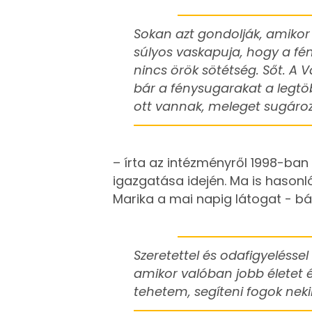
Sokan azt gondolják, amikor
súlyos vaskapuja, hogy a fén
nincs örök sötétség. Sőt. A 
bár a fénysugarakat a legtö
ott vannak, meleget sugáro
– írta az intézményről 1998-ban
igazgatása idején. Ma is hasonló
Marika a mai napig látogat - bá
Szeretettel és odafigyelésse
amikor valóban jobb életet
tehetem, segíteni fogok neki