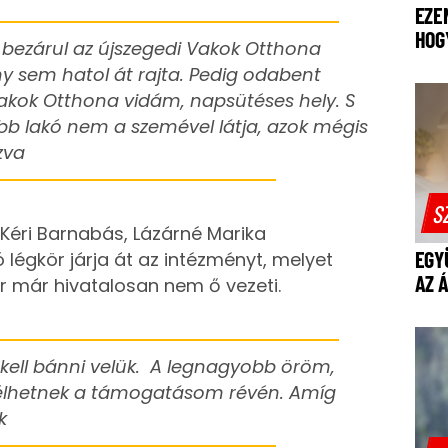
EZE
HOG
 bezárul az újszegedi Vakok Otthona
y sem hatol át rajta. Pedig odabent
Vakok Otthona vidám, napsütéses hely. S
bb lakó nem a szemével látja, azok mégis
zva
S
 Kéri Barnabás, Lázárné Marika
EGY
 légkör járja át az intézményt, melyet
AZ 
r már hivatalosan nem ő vezeti.
l kell bánni velük. A legnagyobb öröm,
 élhetnek a támogatásom révén. Amíg
k