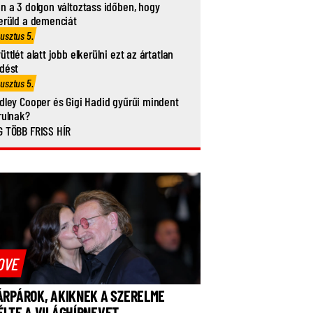
n a 3 dolgon változtass időben, hogy
erüld a demenciát
usztus 5.
üttlét alatt jobb elkerülni ezt az ártatlan
dést
usztus 5.
dley Cooper és Gigi Hadid gyűrűi mindent
rulnak?
 TÖBB FRISS HÍR
OVE
ÁRPÁROK, AKIKNEK A SZERELME
ÉLTE A VILÁGHÍRNEVET