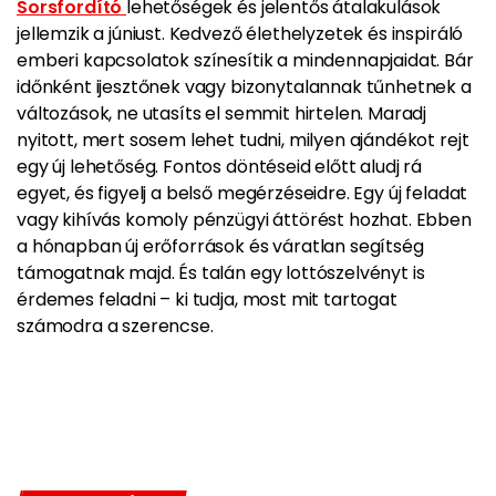
Sorsfordító
lehetőségek és jelentős átalakulások
jellemzik a júniust. Kedvező élethelyzetek és inspiráló
emberi kapcsolatok színesítik a mindennapjaidat. Bár
időnként ijesztőnek vagy bizonytalannak tűnhetnek a
változások, ne utasíts el semmit hirtelen. Maradj
nyitott, mert sosem lehet tudni, milyen ajándékot rejt
egy új lehetőség. Fontos döntéseid előtt aludj rá
egyet, és figyelj a belső megérzéseidre. Egy új feladat
vagy kihívás komoly pénzügyi áttörést hozhat. Ebben
a hónapban új erőforrások és váratlan segítség
támogatnak majd. És talán egy lottószelvényt is
érdemes feladni – ki tudja, most mit tartogat
számodra a szerencse.