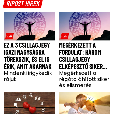
RIPOST HÍREK
EZO
EZO
EZ A 3 CSILLAGJEGY
MEGÉRKEZETT A
IGAZI NAGYSÁGRA
FORDULAT: HÁROM
TÖREKSZIK, ÉS EL IS
CSILLAGJEGY
ÉRIK, AMIT AKARNAK
ELKÉPESZTŐ SIKERT
Mindenki irigykedik
ÉS GAZDAGSÁGOT
Megérkezett a
rájuk.
régóta áhított siker
ARAT HÉTFŐN
és elismerés.