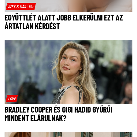
SZEX & MÁS
18+
EGYÜTTLÉT ALATT JOBB ELKERÜLNI EZT AZ
ÁRTATLAN KÉRDÉST
LOVE
BRADLEY COOPER ÉS GIGI HADID GYŰRŰI
MINDENT ELÁRULNAK?