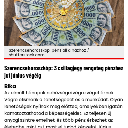
Szerencsehoroszkóp: pénz áll a házhoz /
shutterstock.com
Szerencsehoroszkóp: 3 csillagjegy rengeteg pénzhez
jut június végéig
Bika
Az elmúlt hónapok nehézségei végre véget érnek.
Végre elismerik a tehetségedet és a munkádat. Olyan
lehetőségek nyílnak meg előtted, amelyekben igazán
kamatoztathatod a képességeidet. Ez teljesen új
anyagi szintre emelhet, és több pénz érkezhet az
életedbe, mint azt most el tudod képzelni. Június