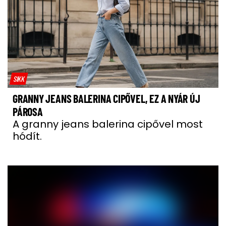
SIKK
GRANNY JEANS BALERINA CIPŐVEL, EZ A NYÁR ÚJ
PÁROSA
A granny jeans balerina cipővel most
hódít.