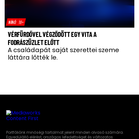
NÍNÓ
18+
VÉRFÜRDŐVEL VÉGZŐDÖTT EGY VITA A
FODRÁSZÜZLET ELŐTT
A családapát saját szerettei szeme
láttára lőtték le.
Portfóliónk minőségi tartalmat jelent minden olvasó számára.
Egyedülálló elérést, országos lefedettséget és változatos