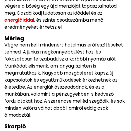
végére a bőség egy új dimenzióját tapasztalhatod
meg. Gazdálkodj tudatosan az időddel és az
energiáiddal
, és szinte csodaszámba menő
eredményeket érhetsz el.
Mérleg
Végre nem kell mindenért hatalmas erőfeszítéseket
tenned. A június megkönnyebbülést hoz, és
fokozatosan felszabadulsz a korábbi nyomás alól.
Munkádat elismerik, ami anyagi szinten is
megmutatkozik. Nagyobb mozgásteret kapsz, új
kapcsolatok és együttműködések érkezhetnek az
életedbe. Az energiák összeadódnak, és ez a
munkában, valamint a pénzügyekben is kedvező
fordulatokat hoz. A szerencse melléd szegődik, és sok
minden valóra válhat abból, amiről eddig csak
álmodoztál.
Skorpió