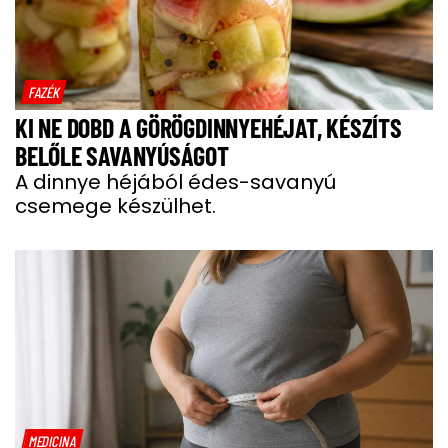
FAZÉK
KI NE DOBD A GÖRÖGDINNYEHÉJAT, KÉSZÍTS
BELŐLE SAVANYÚSÁGOT
A dinnye héjából édes-savanyú
csemege készülhet.
MEDICINA