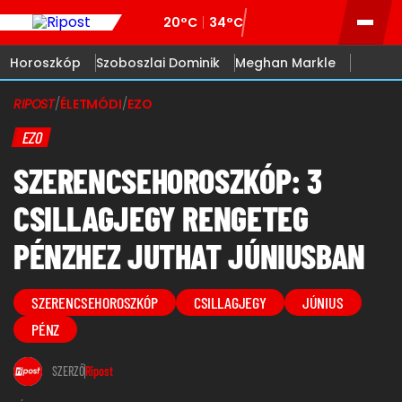
20°C
34°C
Horoszkóp
Szoboszlai Dominik
Meghan Markle
RIPOST
/
ÉLETMÓDI
/
EZO
EZO
SZERENCSEHOROSZKÓP: 3
CSILLAGJEGY RENGETEG
PÉNZHEZ JUTHAT JÚNIUSBAN
SZERENCSEHOROSZKÓP
CSILLAGJEGY
JÚNIUS
PÉNZ
SZERZŐ
Ripost