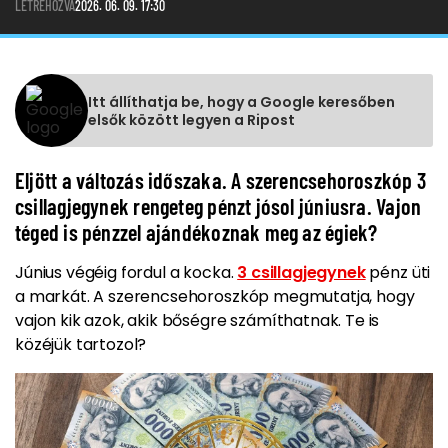
LÉTREHOZVA
2026. 06. 09. 17:30
Itt állíthatja be, hogy a Google keresőben
elsők között legyen a Ripost
Eljött a változás időszaka. A szerencsehoroszkóp 3
csillagjegynek rengeteg pénzt jósol júniusra. Vajon
téged is pénzzel ajándékoznak meg az égiek?
Június végéig fordul a kocka.
3 csillagjegynek
pénz üti
a markát. A szerencsehoroszkóp megmutatja, hogy
vajon kik azok, akik bőségre számíthatnak. Te is
közéjük tartozol?