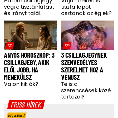
SÖTÉTSÉGBEN –
Három csillagjegy
AZ ÉLETÉBE
Vajon neked is
végre tisztánlátást
tiszta lapot
KÖZTÜK VAGY?
és irányt talál.
osztanak az égiek?
EZO
EZO
ANYÓS HOROSZKÓP: 3
3 CSILLAGJEGYNEK
CSILLAGJEGY, AKIK
SZENVEDÉLYES
ELŐL JOBB, HA
SZERELMET HOZ A
MENEKÜLSZ
VÉNUSZ
Vajon kik ők?
Te is a
szerencsések közé
tartozol?
FRISS HÍREK
augusztus 7.