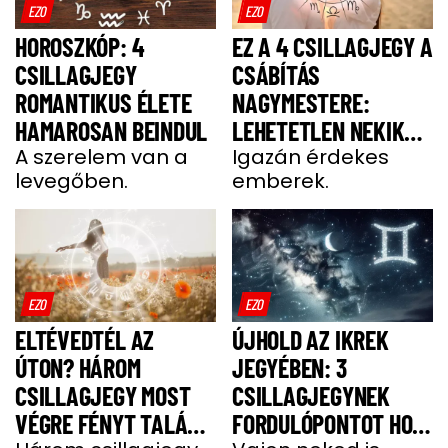
EZO
EZO
HOROSZKÓP: 4
EZ A 4 CSILLAGJEGY A
CSILLAGJEGY
CSÁBÍTÁS
ROMANTIKUS ÉLETE
NAGYMESTERE:
HAMAROSAN BEINDUL
LEHETETLEN NEKIK
A szerelem van a
ELLENÁLLNI
Igazán érdekes
levegőben.
emberek.
EZO
EZO
ELTÉVEDTÉL AZ
ÚJHOLD AZ IKREK
ÚTON? HÁROM
JEGYÉBEN: 3
CSILLAGJEGY MOST
CSILLAGJEGYNEK
VÉGRE FÉNYT TALÁL A
FORDULÓPONTOT HOZ