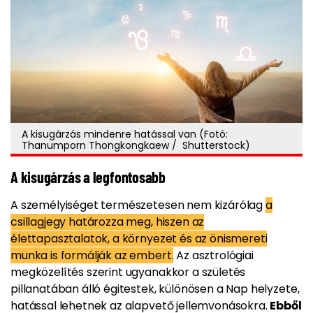
A kisugárzás mindenre hatással van (Fotó:
Thanumporn Thongkongkaew / Shutterstock)
A kisugárzás a legfontosabb
A személyiséget természetesen nem kizárólag
a
csillagjegy határozza meg, hiszen az
élettapasztalatok, a környezet és az önismereti
munka is formálják az embert.
Az asztrológiai
megközelítés szerint ugyanakkor a születés
pillanatában álló égitestek, különösen a Nap helyzete,
hatással lehetnek az alapvető jellemvonásokra.
Ebből