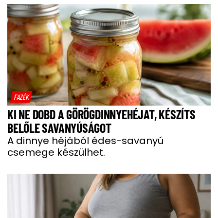
FAZÉK
KI NE DOBD A GÖRÖGDINNYEHÉJAT, KÉSZÍTS
BELŐLE SAVANYÚSÁGOT
A dinnye héjából édes-savanyú
csemege készülhet.