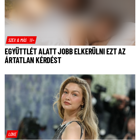
SZEX & MÁS
18+
EGYÜTTLÉT ALATT JOBB ELKERÜLNI EZT AZ
ÁRTATLAN KÉRDÉST
LOVE