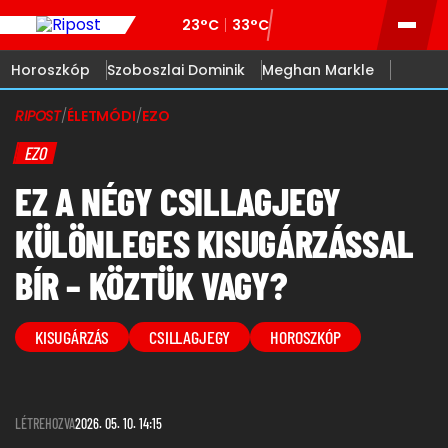
23°C
33°C
Horoszkóp
Szoboszlai Dominik
Meghan Markle
RIPOST
/
ÉLETMÓDI
/
EZO
EZO
EZ A NÉGY CSILLAGJEGY
KÜLÖNLEGES KISUGÁRZÁSSAL
BÍR – KÖZTÜK VAGY?
KISUGÁRZÁS
CSILLAGJEGY
HOROSZKÓP
LÉTREHOZVA
2026. 05. 10. 14:15