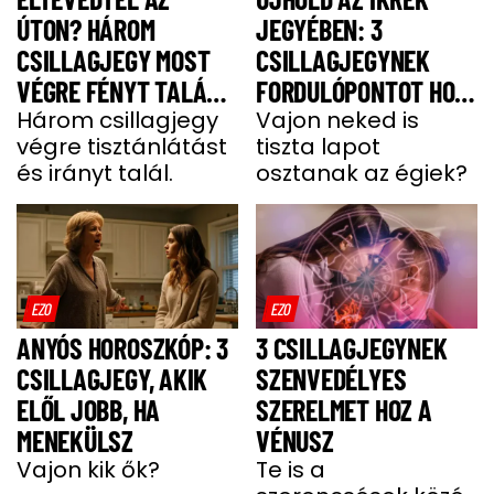
ÚTON? HÁROM
JEGYÉBEN: 3
CSILLAGJEGY MOST
CSILLAGJEGYNEK
VÉGRE FÉNYT TALÁL A
FORDULÓPONTOT HOZ
SÖTÉTSÉGBEN –
Három csillagjegy
AZ ÉLETÉBE
Vajon neked is
végre tisztánlátást
tiszta lapot
KÖZTÜK VAGY?
és irányt talál.
osztanak az égiek?
EZO
EZO
ANYÓS HOROSZKÓP: 3
3 CSILLAGJEGYNEK
CSILLAGJEGY, AKIK
SZENVEDÉLYES
ELŐL JOBB, HA
SZERELMET HOZ A
MENEKÜLSZ
VÉNUSZ
Vajon kik ők?
Te is a