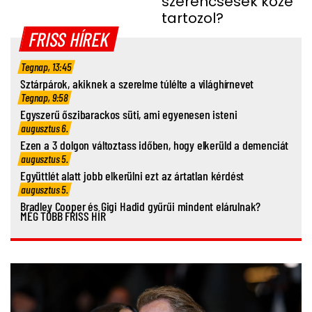
szerencsések közé
tartozol?
FRISS HÍREK
Tegnap, 13:45
Sztárpárok, akiknek a szerelme túlélte a világhírnevet
Tegnap, 9:58
Egyszerű őszibarackos süti, ami egyenesen isteni
augusztus 6.
Ezen a 3 dolgon változtass időben, hogy elkerüld a demenciát
augusztus 5.
Együttlét alatt jobb elkerülni ezt az ártatlan kérdést
augusztus 5.
Bradley Cooper és Gigi Hadid gyűrűi mindent elárulnak?
MÉG TÖBB FRISS HÍR