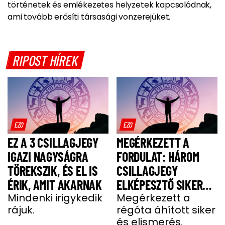
történetek és emlékezetes helyzetek kapcsolódnak,
ami tovább erősíti társasági vonzerejüket.
RIPOST HÍREK
EZO
EZO
EZ A 3 CSILLAGJEGY
MEGÉRKEZETT A
IGAZI NAGYSÁGRA
FORDULAT: HÁROM
TÖREKSZIK, ÉS EL IS
CSILLAGJEGY
ÉRIK, AMIT AKARNAK
ELKÉPESZTŐ SIKERT
Mindenki irigykedik
ÉS GAZDAGSÁGOT
Megérkezett a
rájuk.
régóta áhított siker
ARAT HÉTFŐN
és elismerés.