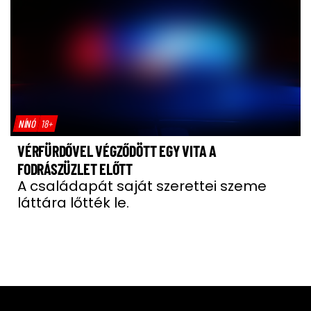
NÍNÓ
18+
VÉRFÜRDŐVEL VÉGZŐDÖTT EGY VITA A
FODRÁSZÜZLET ELŐTT
A családapát saját szerettei szeme
láttára lőtték le.