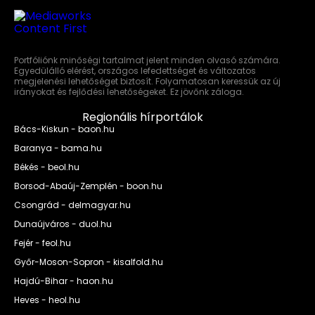
Portfóliónk minőségi tartalmat jelent minden olvasó számára.
Egyedülálló elérést, országos lefedettséget és változatos
megjelenési lehetőséget biztosít. Folyamatosan keressük az új
irányokat és fejlődési lehetőségeket. Ez jövőnk záloga.
Regionális hírportálok
Bács-Kiskun - baon.hu
Baranya - bama.hu
Békés - beol.hu
Borsod-Abaúj-Zemplén - boon.hu
Csongrád - delmagyar.hu
Dunaújváros - duol.hu
Fejér - feol.hu
Győr-Moson-Sopron - kisalfold.hu
Hajdú-Bihar - haon.hu
Heves - heol.hu