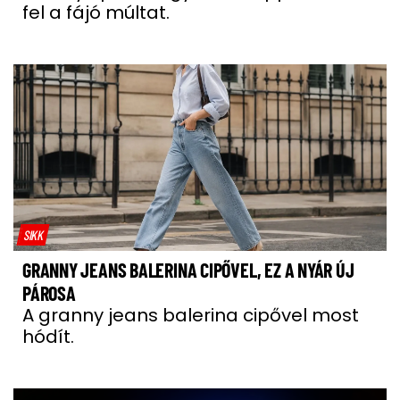
fel a fájó múltat.
SIKK
GRANNY JEANS BALERINA CIPŐVEL, EZ A NYÁR ÚJ
PÁROSA
A granny jeans balerina cipővel most
hódít.