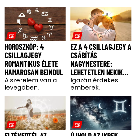
EZO
EZO
HOROSZKÓP: 4
EZ A 4 CSILLAGJEGY A
CSILLAGJEGY
CSÁBÍTÁS
ROMANTIKUS ÉLETE
NAGYMESTERE:
HAMAROSAN BEINDUL
LEHETETLEN NEKIK
A szerelem van a
ELLENÁLLNI
Igazán érdekes
levegőben.
emberek.
EZO
EZO
ELTÉVEDTÉL AZ
ÚJHOLD AZ IKREK