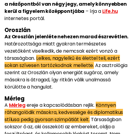
a nézőpontból van négy jegy, amely könnyebben
kerül a figyelem középpontjába
– írja a
Life.hu
internetes portál.
Oroszlán
Az Oroszlán jelenléte nehezen marad észrevétlen.
Határozottsága miatt gyakran természetes
vezetőként viselkedik, de nemcsak ezért vonzó a
társaságban.
Lelkes, nagylelkű és élettel teli, ezért
sokan szívesen tartózkodnak mellette.
Az asztrológia
szerint az Oroszlán olyan energiát sugároz, amely
másokra is átragad, így ritkán válik unalmassá
körülötte a hangulat.
Mérleg
A
Mérleg
ereje a kapcsolódásban rejlik.
Könnyen
ráhangolódik másokra, kedvessége és diplomatikus
stílusa pedig gyorsan szimpátiát kelt.
Társaságban
sokszor ő az, aki összeköti az embereket, oldja a
feszültséget, és kellemesebb légkört teremt. Nem