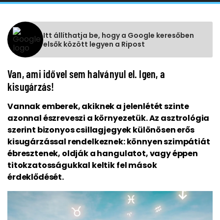
Itt állíthatja be, hogy a Google keresőben
elsők között legyen a Ripost
Van, ami idővel sem halványul el. Igen, a
kisugárzás!
Vannak emberek, akiknek a jelenlétét szinte
azonnal észreveszi a környezetük. Az asztrológia
szerint bizonyos csillagjegyek különösen erős
kisugárzással rendelkeznek: könnyen szimpátiát
ébresztenek, oldják a hangulatot, vagy éppen
titokzatosságukkal keltik fel mások
érdeklődését.