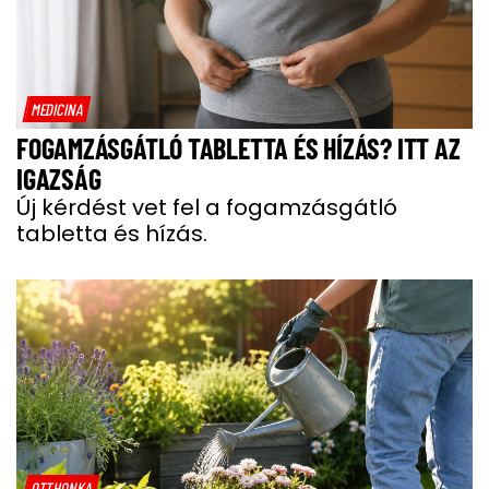
MEDICINA
FOGAMZÁSGÁTLÓ TABLETTA ÉS HÍZÁS? ITT AZ
IGAZSÁG
Új kérdést vet fel a fogamzásgátló
tabletta és hízás.
OTTHONKA