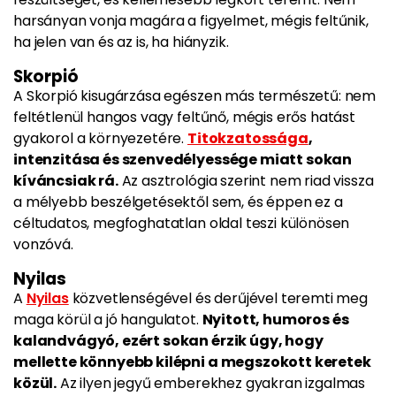
harsányan vonja magára a figyelmet, mégis feltűnik,
ha jelen van és az is, ha hiányzik.
Skorpió
A Skorpió kisugárzása egészen más természetű: nem
feltétlenül hangos vagy feltűnő, mégis erős hatást
gyakorol a környezetére.
Titokzatossága
,
intenzitása és szenvedélyessége miatt sokan
kíváncsiak rá.
Az asztrológia szerint nem riad vissza
a mélyebb beszélgetésektől sem, és éppen ez a
céltudatos, megfoghatatlan oldal teszi különösen
vonzóvá.
Nyilas
A
Nyilas
közvetlenségével és derűjével teremti meg
maga körül a jó hangulatot.
Nyitott, humoros és
kalandvágyó, ezért sokan érzik úgy, hogy
mellette könnyebb kilépni a megszokott keretek
közül.
Az ilyen jegyű emberekhez gyakran izgalmas