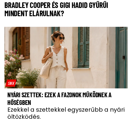
BRADLEY COOPER ÉS GIGI HADID GYŰRŰI
MINDENT ELÁRULNAK?
SIKK
NYÁRI SZETTEK: EZEK A FAZONOK MŰKÖDNEK A
HŐSÉGBEN
Ezekkel a szettekkel egyszerűbb a nyári
öltözködés.