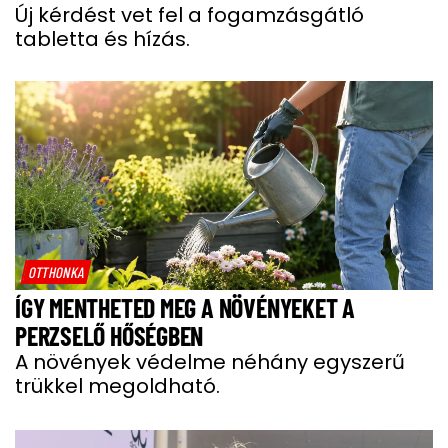
Új kérdést vet fel a fogamzásgátló
tabletta és hízás.
OTTHONKA
ÍGY MENTHETED MEG A NÖVÉNYEKET A
PERZSELŐ HŐSÉGBEN
A növények védelme néhány egyszerű
trükkel megoldható.