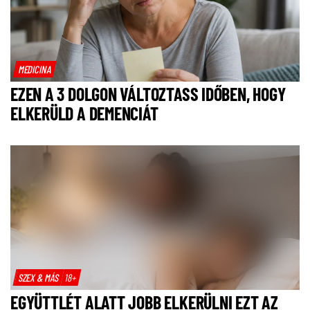
MEDICINA
EZEN A 3 DOLGON VÁLTOZTASS IDŐBEN, HOGY
ELKERÜLD A DEMENCIÁT
SZEX & MÁS
18+
EGYÜTTLÉT ALATT JOBB ELKERÜLNI EZT AZ