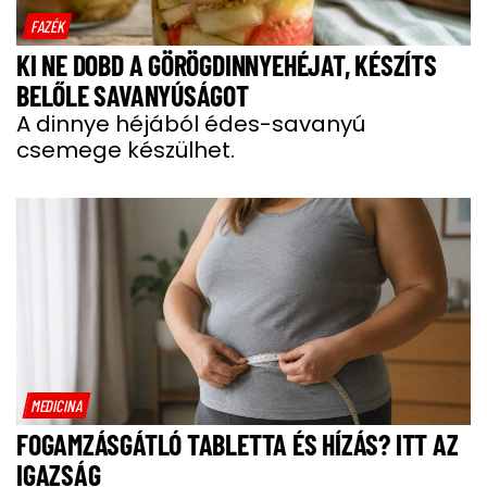
FAZÉK
KI NE DOBD A GÖRÖGDINNYEHÉJAT, KÉSZÍTS
BELŐLE SAVANYÚSÁGOT
A dinnye héjából édes-savanyú
csemege készülhet.
MEDICINA
FOGAMZÁSGÁTLÓ TABLETTA ÉS HÍZÁS? ITT AZ
IGAZSÁG