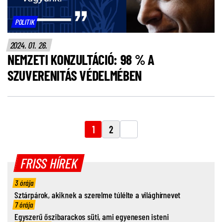
POLITIK
2024. 01. 26.
NEMZETI KONZULTÁCIÓ: 98 % A
SZUVERENITÁS VÉDELMÉBEN
1
2
FRISS HÍREK
3 órája
Sztárpárok, akiknek a szerelme túlélte a világhírnevet
7 órája
Egyszerű őszibarackos süti, ami egyenesen isteni