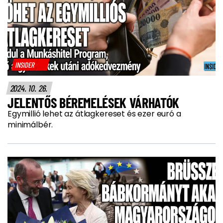
INSIDER
2024. 10. 26.
JELENTŐS BÉREMELÉSEK VÁRHATÓK
Egymillió lehet az átlagkereset és ezer euró a
minimálbér.