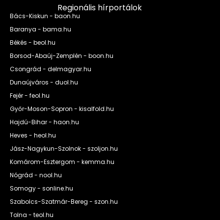
Regionális hírportálok
Bács-Kiskun - baon.hu
Baranya - bama.hu
Békés - beol.hu
Borsod-Abaúj-Zemplén - boon.hu
Csongrád - delmagyar.hu
Dunaújváros - duol.hu
Fejér - feol.hu
Győr-Moson-Sopron - kisalfold.hu
Hajdú-Bihar - haon.hu
Heves - heol.hu
Jász-Nagykun-Szolnok - szoljon.hu
Komárom-Esztergom - kemma.hu
Nógrád - nool.hu
Somogy - sonline.hu
Szabolcs-Szatmár-Bereg - szon.hu
Tolna - teol.hu