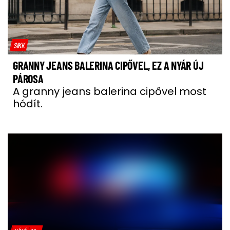
SIKK
GRANNY JEANS BALERINA CIPŐVEL, EZ A NYÁR ÚJ
PÁROSA
A granny jeans balerina cipővel most
hódít.