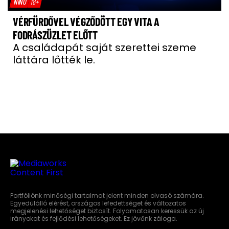
NÍNÓ
18+
VÉRFÜRDŐVEL VÉGZŐDÖTT EGY VITA A
FODRÁSZÜZLET ELŐTT
A családapát saját szerettei szeme
láttára lőtték le.
Portfóliónk minőségi tartalmat jelent minden olvasó számára.
Egyedülálló elérést, országos lefedettséget és változatos
megjelenési lehetőséget biztosít. Folyamatosan keressük az új
irányokat és fejlődési lehetőségeket. Ez jövőnk záloga.