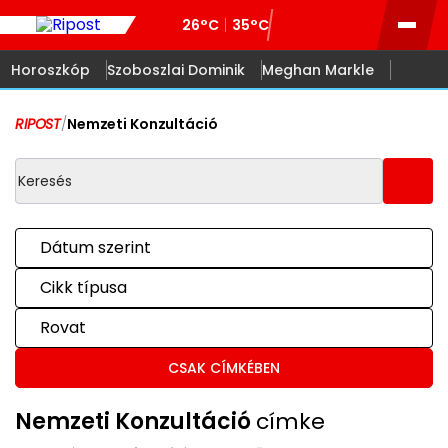
26°C
35°C
Horoszkóp
Szoboszlai Dominik
Meghan Markle
RIPOST
/
Nemzeti Konzultáció
Dátum szerint
Cikk típusa
Rovat
CSAK CÍMKÉBEN
Nemzeti Konzultáció
címke