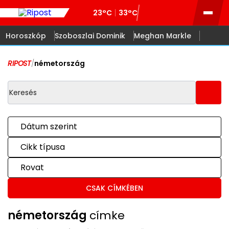
23°C
33°C
Horoszkóp
Szoboszlai Dominik
Meghan Markle
RIPOST
/
németország
Dátum szerint
Cikk típusa
Rovat
CSAK CÍMKÉBEN
németország
címke