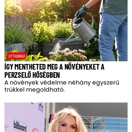
OTTHONKA
ÍGY MENTHETED MEG A NÖVÉNYEKET A
PERZSELŐ HŐSÉGBEN
A növények védelme néhány egyszerű
trükkel megoldható.