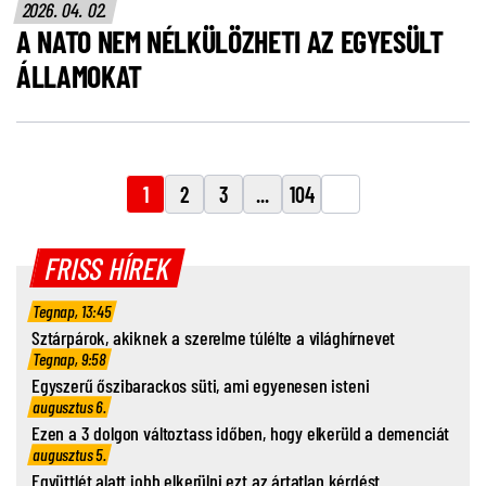
2026. 04. 02.
A NATO NEM NÉLKÜLÖZHETI AZ EGYESÜLT
ÁLLAMOKAT
1
2
3
...
104
FRISS HÍREK
Tegnap, 13:45
Sztárpárok, akiknek a szerelme túlélte a világhírnevet
Tegnap, 9:58
Egyszerű őszibarackos süti, ami egyenesen isteni
augusztus 6.
Ezen a 3 dolgon változtass időben, hogy elkerüld a demenciát
augusztus 5.
Együttlét alatt jobb elkerülni ezt az ártatlan kérdést