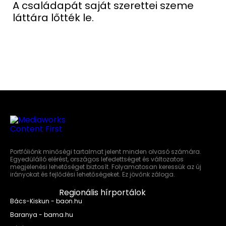
A családapát saját szerettei szeme
láttára lőtték le.
Portfóliónk minőségi tartalmat jelent minden olvasó számára.
Egyedülálló elérést, országos lefedettséget és változatos
megjelenési lehetőséget biztosít. Folyamatosan keressük az új
irányokat és fejlődési lehetőségeket. Ez jövőnk záloga.
Regionális hírportálok
Bács-Kiskun - baon.hu
Baranya - bama.hu