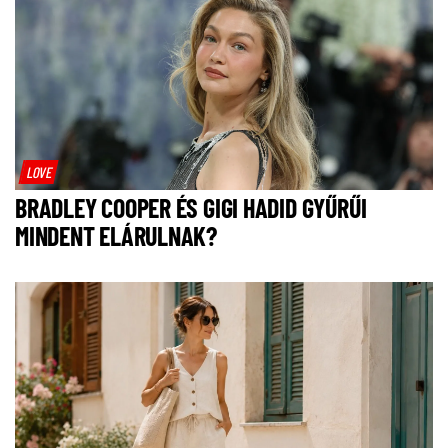
LOVE
BRADLEY COOPER ÉS GIGI HADID GYŰRŰI
MINDENT ELÁRULNAK?