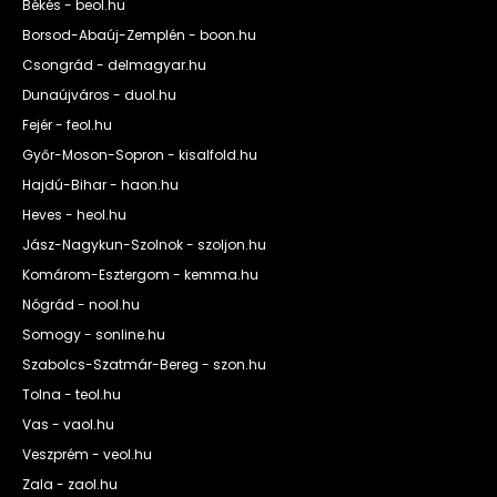
Békés - beol.hu
Borsod-Abaúj-Zemplén - boon.hu
Csongrád - delmagyar.hu
Dunaújváros - duol.hu
Fejér - feol.hu
Győr-Moson-Sopron - kisalfold.hu
Hajdú-Bihar - haon.hu
Heves - heol.hu
Jász-Nagykun-Szolnok - szoljon.hu
Komárom-Esztergom - kemma.hu
Nógrád - nool.hu
Somogy - sonline.hu
Szabolcs-Szatmár-Bereg - szon.hu
Tolna - teol.hu
Vas - vaol.hu
Veszprém - veol.hu
Zala - zaol.hu