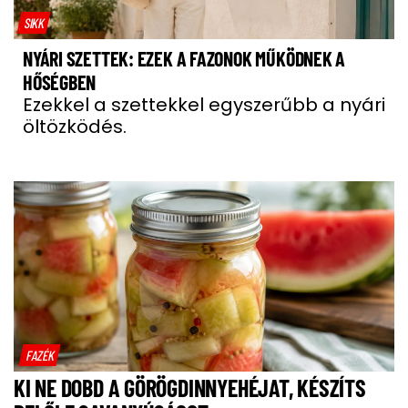
SIKK
NYÁRI SZETTEK: EZEK A FAZONOK MŰKÖDNEK A
HŐSÉGBEN
Ezekkel a szettekkel egyszerűbb a nyári
öltözködés.
FAZÉK
KI NE DOBD A GÖRÖGDINNYEHÉJAT, KÉSZÍTS