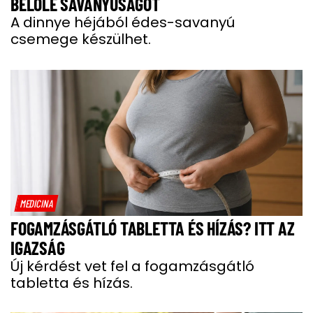
BELŐLE SAVANYÚSÁGOT
A dinnye héjából édes-savanyú
csemege készülhet.
MEDICINA
FOGAMZÁSGÁTLÓ TABLETTA ÉS HÍZÁS? ITT AZ
IGAZSÁG
Új kérdést vet fel a fogamzásgátló
tabletta és hízás.