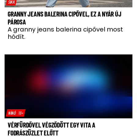
SIKK
GRANNY JEANS BALERINA CIPŐVEL, EZ A NYÁR ÚJ
PÁROSA
A granny jeans balerina cipővel most
hódít.
NÍNÓ
18+
VÉRFÜRDŐVEL VÉGZŐDÖTT EGY VITA A
FODRÁSZÜZLET ELŐTT