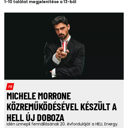
1-10 találat megjelenítése a 13-ből
PR
MICHELE MORRONE
KÖZREMŰKÖDÉSÉVEL KÉSZÜLT A
HELL ÚJ DOBOZA
Idén ünnepli fennállásának 20. évfordulóját a HELL Energy.