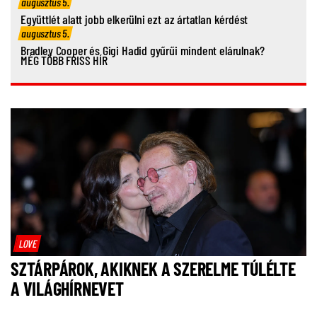
augusztus 5.
Együttlét alatt jobb elkerülni ezt az ártatlan kérdést
augusztus 5.
Bradley Cooper és Gigi Hadid gyűrűi mindent elárulnak?
MÉG TÖBB FRISS HÍR
LOVE
SZTÁRPÁROK, AKIKNEK A SZERELME TÚLÉLTE
A VILÁGHÍRNEVET