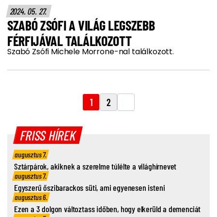
2024. 05. 27.
SZABÓ ZSÓFI A VILÁG LEGSZEBB
FÉRFIJÁVAL TALÁLKOZOTT
Szabó Zsófi Michele Morrone-nal találkozott.
1
2
FRISS HÍREK
augusztus 7.
Sztárpárok, akiknek a szerelme túlélte a világhírnevet
augusztus 7.
Egyszerű őszibarackos süti, ami egyenesen isteni
augusztus 6.
Ezen a 3 dolgon változtass időben, hogy elkerüld a demenciát