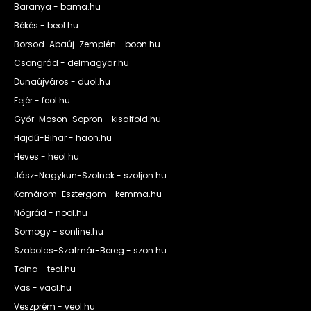
Baranya - bama.hu
Békés - beol.hu
Borsod-Abaúj-Zemplén - boon.hu
Csongrád - delmagyar.hu
Dunaújváros - duol.hu
Fejér - feol.hu
Győr-Moson-Sopron - kisalfold.hu
Hajdú-Bihar - haon.hu
Heves - heol.hu
Jász-Nagykun-Szolnok - szoljon.hu
Komárom-Esztergom - kemma.hu
Nógrád - nool.hu
Somogy - sonline.hu
Szabolcs-Szatmár-Bereg - szon.hu
Tolna - teol.hu
Vas - vaol.hu
Veszprém - veol.hu