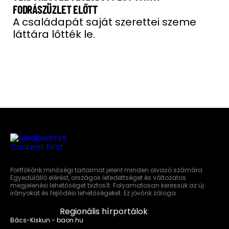
FODRÁSZÜZLET ELŐTT
A családapát saját szerettei szeme
láttára lőtték le.
Portfóliónk minőségi tartalmat jelent minden olvasó számára.
Egyedülálló elérést, országos lefedettséget és változatos
megjelenési lehetőséget biztosít. Folyamatosan keressük az új
irányokat és fejlődési lehetőségeket. Ez jövőnk záloga.
Regionális hírportálok
Bács-Kiskun - baon.hu