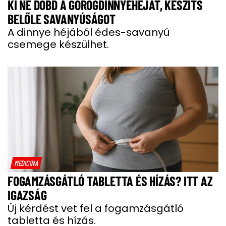
KI NE DOBD A GÖRÖGDINNYEHÉJAT, KÉSZÍTS
BELŐLE SAVANYÚSÁGOT
A dinnye héjából édes-savanyú
csemege készülhet.
MEDICINA
FOGAMZÁSGÁTLÓ TABLETTA ÉS HÍZÁS? ITT AZ
IGAZSÁG
Új kérdést vet fel a fogamzásgátló
tabletta és hízás.