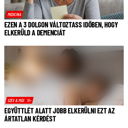
MEDICINA
EZEN A 3 DOLGON VÁLTOZTASS IDŐBEN, HOGY
ELKERÜLD A DEMENCIÁT
SZEX & MÁS
18+
EGYÜTTLÉT ALATT JOBB ELKERÜLNI EZT AZ
ÁRTATLAN KÉRDÉST