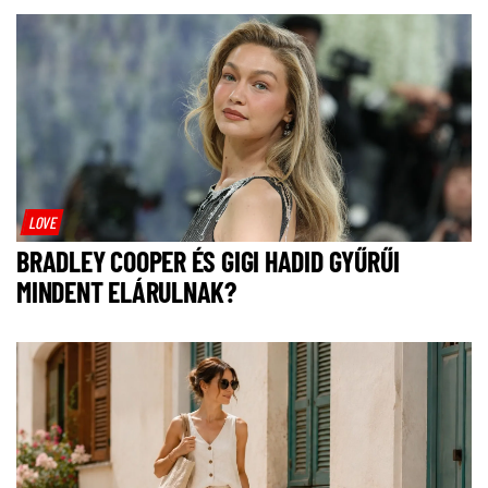
LOVE
BRADLEY COOPER ÉS GIGI HADID GYŰRŰI
MINDENT ELÁRULNAK?