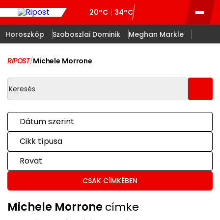
20°C
34°C
Horoszkóp
Szoboszlai Dominik
Meghan Markle
RIPOST
/
Michele Morrone
Dátum szerint
Cikk típusa
Rovat
CSAK CÍMKÉBEN
Michele Morrone
címke