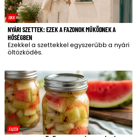
SIKK
NYÁRI SZETTEK: EZEK A FAZONOK MŰKÖDNEK A
HŐSÉGBEN
Ezekkel a szettekkel egyszerűbb a nyári
öltözködés.
FAZÉK