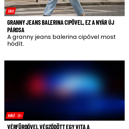
SIKK
GRANNY JEANS BALERINA CIPŐVEL, EZ A NYÁR ÚJ
PÁROSA
A granny jeans balerina cipővel most
hódít.
NÍNÓ
18+
VÉRFÜRDŐVEL VÉGZŐDÖTT EGY VITA A