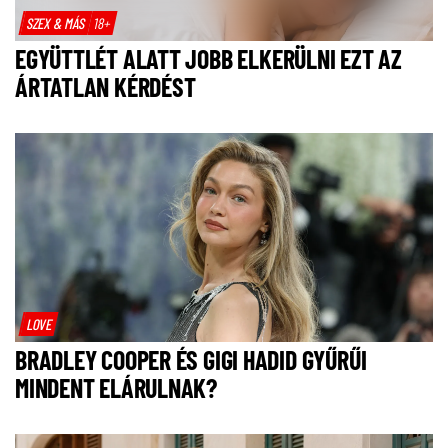
SZEX & MÁS
18+
EGYÜTTLÉT ALATT JOBB ELKERÜLNI EZT AZ
ÁRTATLAN KÉRDÉST
LOVE
BRADLEY COOPER ÉS GIGI HADID GYŰRŰI
MINDENT ELÁRULNAK?