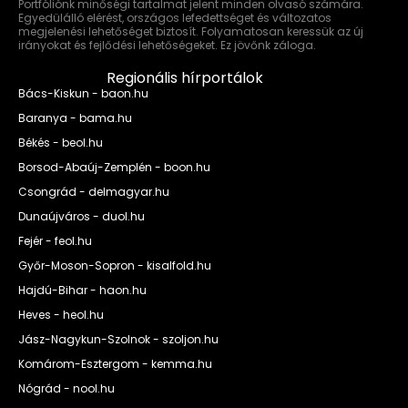
Portfóliónk minőségi tartalmat jelent minden olvasó számára.
Egyedülálló elérést, országos lefedettséget és változatos
megjelenési lehetőséget biztosít. Folyamatosan keressük az új
irányokat és fejlődési lehetőségeket. Ez jövőnk záloga.
Regionális hírportálok
Bács-Kiskun - baon.hu
Baranya - bama.hu
Békés - beol.hu
Borsod-Abaúj-Zemplén - boon.hu
Csongrád - delmagyar.hu
Dunaújváros - duol.hu
Fejér - feol.hu
Győr-Moson-Sopron - kisalfold.hu
Hajdú-Bihar - haon.hu
Heves - heol.hu
Jász-Nagykun-Szolnok - szoljon.hu
Komárom-Esztergom - kemma.hu
Nógrád - nool.hu