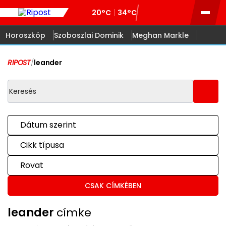
20°C
34°C
Horoszkóp
Szoboszlai Dominik
Meghan Markle
RIPOST
/
leander
Dátum szerint
Cikk típusa
Rovat
CSAK CÍMKÉBEN
leander
címke