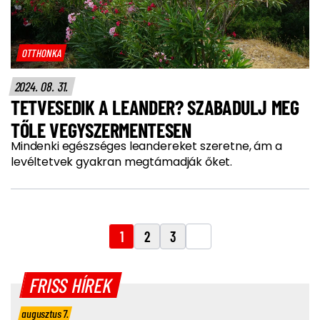
OTTHONKA
2024. 08. 31.
TETVESEDIK A LEANDER? SZABADULJ MEG
TŐLE VEGYSZERMENTESEN
Mindenki egészséges leandereket szeretne, ám a
levéltetvek gyakran megtámadják őket.
1
2
3
FRISS HÍREK
augusztus 7.