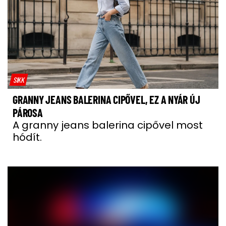
SIKK
GRANNY JEANS BALERINA CIPŐVEL, EZ A NYÁR ÚJ
PÁROSA
A granny jeans balerina cipővel most
hódít.