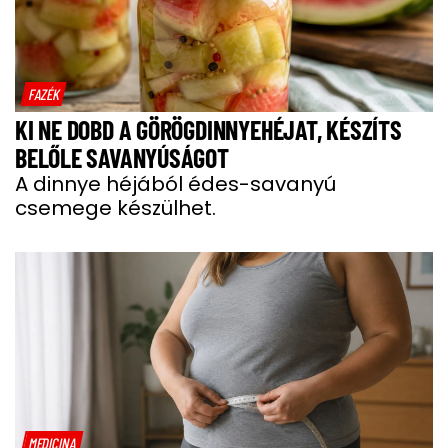
FAZÉK
KI NE DOBD A GÖRÖGDINNYEHÉJAT, KÉSZÍTS
BELŐLE SAVANYÚSÁGOT
A dinnye héjából édes-savanyú
csemege készülhet.
MEDICINA