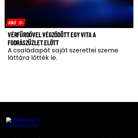
NÍNÓ
18+
VÉRFÜRDŐVEL VÉGZŐDÖTT EGY VITA A
FODRÁSZÜZLET ELŐTT
A családapát saját szerettei szeme
láttára lőtték le.