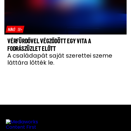
NÍNÓ
18+
VÉRFÜRDŐVEL VÉGZŐDÖTT EGY VITA A
FODRÁSZÜZLET ELŐTT
A családapát saját szerettei szeme
láttára lőtték le.