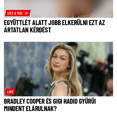
SZEX & MÁS
18+
EGYÜTTLÉT ALATT JOBB ELKERÜLNI EZT AZ
ÁRTATLAN KÉRDÉST
LOVE
BRADLEY COOPER ÉS GIGI HADID GYŰRŰI
MINDENT ELÁRULNAK?