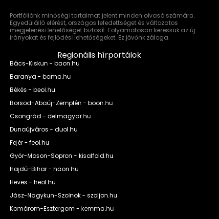
Portfóliónk minőségi tartalmat jelent minden olvasó számára.
Egyedülálló elérést, országos lefedettséget és változatos
megjelenési lehetőséget biztosít. Folyamatosan keressük az új
irányokat és fejlődési lehetőségeket. Ez jövőnk záloga.
Regionális hírportálok
Bács-Kiskun - baon.hu
Baranya - bama.hu
Békés - beol.hu
Borsod-Abaúj-Zemplén - boon.hu
Csongrád - delmagyar.hu
Dunaújváros - duol.hu
Fejér - feol.hu
Győr-Moson-Sopron - kisalfold.hu
Hajdú-Bihar - haon.hu
Heves - heol.hu
Jász-Nagykun-Szolnok - szoljon.hu
Komárom-Esztergom - kemma.hu