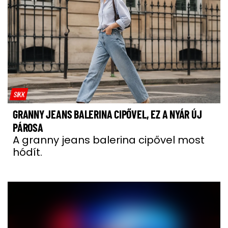
SIKK
GRANNY JEANS BALERINA CIPŐVEL, EZ A NYÁR ÚJ
PÁROSA
A granny jeans balerina cipővel most
hódít.