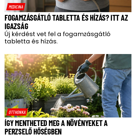
MEDICINA
FOGAMZÁSGÁTLÓ TABLETTA ÉS HÍZÁS? ITT AZ
IGAZSÁG
Új kérdést vet fel a fogamzásgátló
tabletta és hízás.
OTTHONKA
ÍGY MENTHETED MEG A NÖVÉNYEKET A
PERZSELŐ HŐSÉGBEN