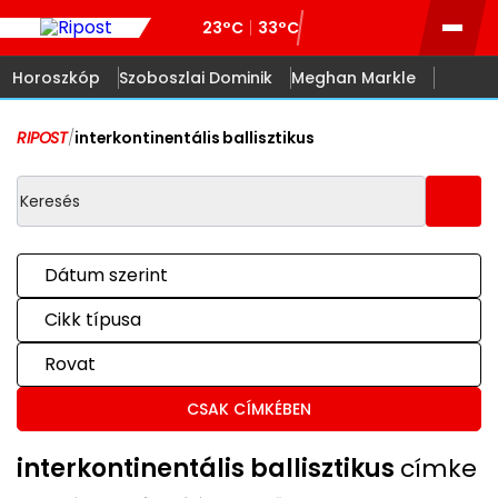
23°C
33°C
Horoszkóp
Szoboszlai Dominik
Meghan Markle
RIPOST
/
interkontinentális ballisztikus
Dátum szerint
Cikk típusa
Rovat
CSAK CÍMKÉBEN
interkontinentális ballisztikus
címke