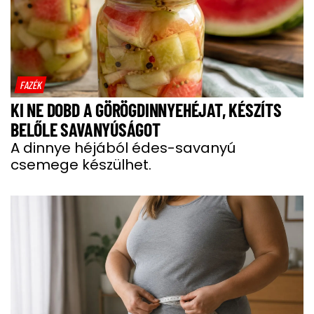
FAZÉK
KI NE DOBD A GÖRÖGDINNYEHÉJAT, KÉSZÍTS
BELŐLE SAVANYÚSÁGOT
A dinnye héjából édes-savanyú
csemege készülhet.