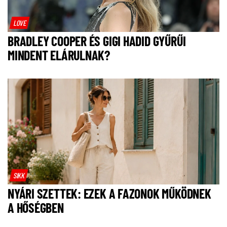
LOVE
BRADLEY COOPER ÉS GIGI HADID GYŰRŰI
MINDENT ELÁRULNAK?
SIKK
NYÁRI SZETTEK: EZEK A FAZONOK MŰKÖDNEK
A HŐSÉGBEN