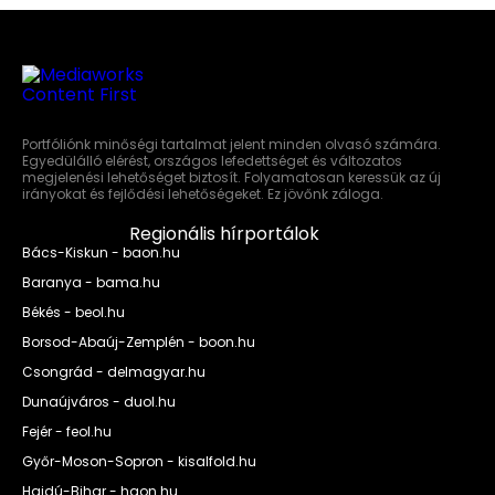
Portfóliónk minőségi tartalmat jelent minden olvasó számára.
Egyedülálló elérést, országos lefedettséget és változatos
megjelenési lehetőséget biztosít. Folyamatosan keressük az új
irányokat és fejlődési lehetőségeket. Ez jövőnk záloga.
Regionális hírportálok
Bács-Kiskun - baon.hu
Baranya - bama.hu
Békés - beol.hu
Borsod-Abaúj-Zemplén - boon.hu
Csongrád - delmagyar.hu
Dunaújváros - duol.hu
Fejér - feol.hu
Győr-Moson-Sopron - kisalfold.hu
Hajdú-Bihar - haon.hu