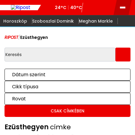
24°C
40°C
Horoszkóp
Szoboszlai Dominik
Meghan Markle
RIPOST
/
Ezüsthegyen
Dátum szerint
Cikk típusa
Rovat
CSAK CÍMKÉBEN
Ezüsthegyen
címke