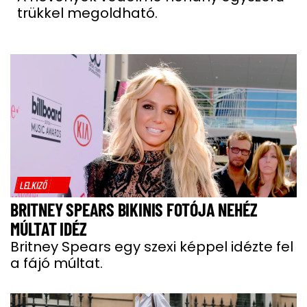
trükkel megoldható.
LELKIZŐ
BRITNEY SPEARS BIKINIS FOTÓJA NEHÉZ
MÚLTAT IDÉZ
Britney Spears egy szexi képpel idézte fel
a fájó múltat.