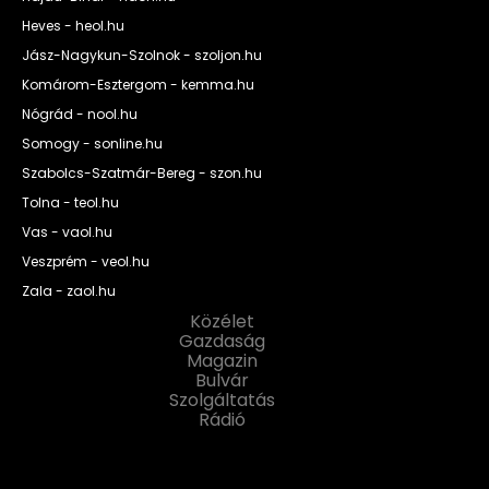
Heves - heol.hu
Jász-Nagykun-Szolnok - szoljon.hu
Komárom-Esztergom - kemma.hu
Nógrád - nool.hu
Somogy - sonline.hu
Szabolcs-Szatmár-Bereg - szon.hu
Tolna - teol.hu
Vas - vaol.hu
Veszprém - veol.hu
Zala - zaol.hu
Közélet
Gazdaság
Magazin
Bulvár
Szolgáltatás
Rádió