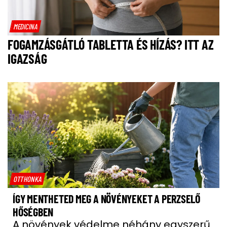
MEDICINA
FOGAMZÁSGÁTLÓ TABLETTA ÉS HÍZÁS? ITT AZ
IGAZSÁG
OTTHONKA
ÍGY MENTHETED MEG A NÖVÉNYEKET A PERZSELŐ
HŐSÉGBEN
A növények védelme néhány egyszerű