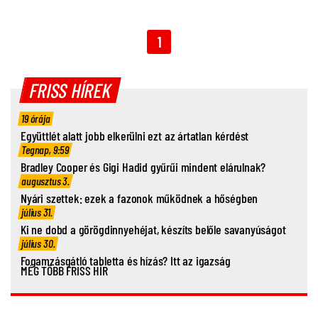
1
FRISS HÍREK
19 órája
Együttlét alatt jobb elkerülni ezt az ártatlan kérdést
Tegnap, 9:59
Bradley Cooper és Gigi Hadid gyűrűi mindent elárulnak?
augusztus 3.
Nyári szettek: ezek a fazonok működnek a hőségben
július 31.
Ki ne dobd a görögdinnyehéjat, készíts belőle savanyúságot
július 30.
Fogamzásgátló tabletta és hízás? Itt az igazság
MÉG TÖBB FRISS HÍR