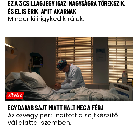
EZ A 3 CSILLAGJEGY IGAZI NAGYSÁGRA TÖREKSZIK,
ÉS EL IS ÉRIK, AMIT AKARNAK
Mindenki irigykedik rájuk.
KÜLFÖLD
EGY DARAB SAJT MIATT HALT MEG A FÉRJ
Az özvegy pert indított a sajtkészítő
vállalattal szemben.