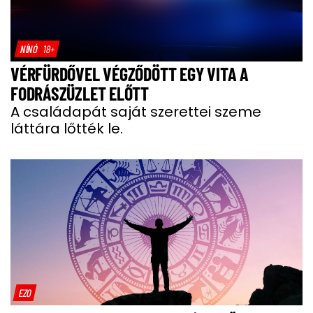
NÍNÓ
18+
VÉRFÜRDŐVEL VÉGZŐDÖTT EGY VITA A
FODRÁSZÜZLET ELŐTT
A családapát saját szerettei szeme
láttára lőtték le.
EZO