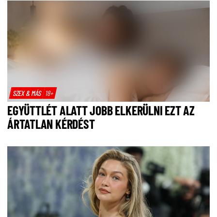
SZEX & MÁS
18+
EGYÜTTLÉT ALATT JOBB ELKERÜLNI EZT AZ
ÁRTATLAN KÉRDÉST