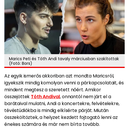
Marics Peti és Tóth Andi tavaly márciusban szakítottak
(Fotó: Bors)
Az egyik ismerős akkoriban azt mondta Maricsról,
igyekszik mindig komolyan venni a párkapcsolatait, és
mindent megtesz a szeretett nőért. Amikor
összejöttek
Tóth Andival
, onnantól nem járt el a
barátaival mulatni, Andi a koncertekre, felvételekre,
tévéstúdiókba is mindig elkísérte párját. Miután
összeköltöztek, a helyzet kezdett fojtogató lenni az
énekes számára és már nem bírta tovább.