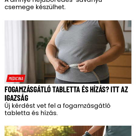
csemege készülhet.
MEDICINA
FOGAMZÁSGÁTLÓ TABLETTA ÉS HÍZÁS? ITT AZ
IGAZSÁG
Új kérdést vet fel a fogamzásgátló
tabletta és hízás.