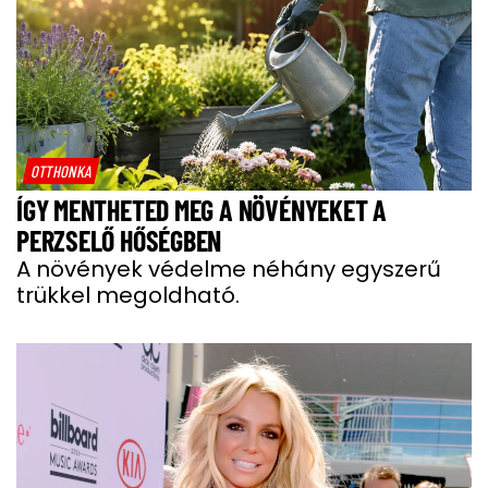
OTTHONKA
ÍGY MENTHETED MEG A NÖVÉNYEKET A
PERZSELŐ HŐSÉGBEN
A növények védelme néhány egyszerű
trükkel megoldható.