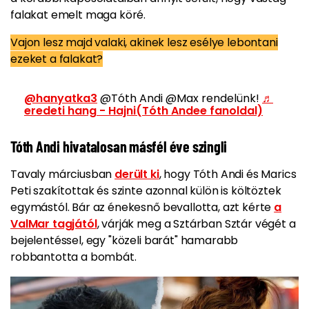
falakat emelt maga köré.
Vajon lesz majd valaki, akinek lesz esélye lebontani
ezeket a falakat?
@hanyatka3
@Tóth Andi @Max rendelünk!
♬
eredeti hang - Hajni(Tóth Andee fanoldal)
Tóth Andi hivatalosan másfél éve szingli
Tavaly márciusban
derült ki
, hogy Tóth Andi és Marics
Peti szakítottak és szinte azonnal külön is költöztek
egymástól. Bár az énekesnő bevallotta, azt kérte
a
ValMar tagjától
, várják meg a Sztárban Sztár végét a
bejelentéssel, egy "közeli barát" hamarabb
robbantotta a bombát.