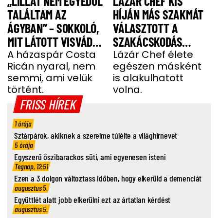
„LILLÁT NEM EGYEDÜL
LÁZÁR CHEF KIS
TALÁLTAM AZ
HÍJÁN MÁS SZAKMÁT
ÁGYBAN” – SOKKOLÓ,
VÁLASZTOTT A
MIT LÁTOTT VISVÁDER
SZAKÁCSKODÁS
TAMÁS
A házaspár Costa
HELYETT
Lázár Chef élete
Ricán nyaral, nem
egészen másként
semmi, ami velük
is alakulhatott
történt.
volna.
FRISS HÍREK
1 órája
Sztárpárok, akiknek a szerelme túlélte a világhírnevet
5 órája
Egyszerű őszibarackos süti, ami egyenesen isteni
Tegnap, 12:51
Ezen a 3 dolgon változtass időben, hogy elkerüld a demenciát
augusztus 5.
Együttlét alatt jobb elkerülni ezt az ártatlan kérdést
augusztus 5.