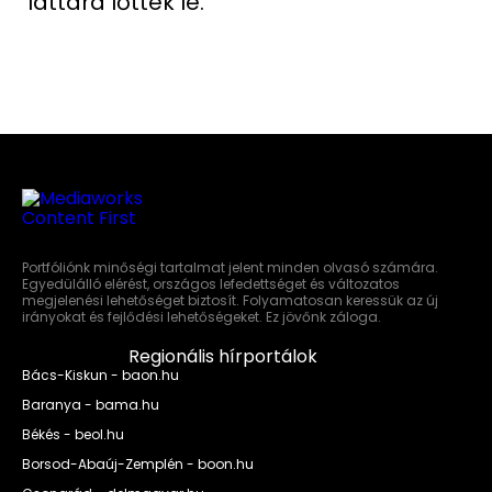
láttára lőtték le.
Portfóliónk minőségi tartalmat jelent minden olvasó számára.
Egyedülálló elérést, országos lefedettséget és változatos
megjelenési lehetőséget biztosít. Folyamatosan keressük az új
irányokat és fejlődési lehetőségeket. Ez jövőnk záloga.
Regionális hírportálok
Bács-Kiskun - baon.hu
Baranya - bama.hu
Békés - beol.hu
Borsod-Abaúj-Zemplén - boon.hu