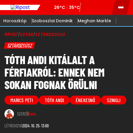
26°C
35°C
Horoszkóp
Szoboszlai Dominik
Meghan Markle
RIPOST
/
SZTÁR
/
SZTÁRDZSÚSZ
SZTÁRDZSÚSZ
TÓTH ANDI KITÁLALT A
FÉRFIAKRÓL: ENNEK NEM
SOKAN FOGNAK ÖRÜLNI
MARICS PETI
TÓTH ANDI
ÉNEKESNŐ
SZINGLI
SZERZŐ
Doris
LÉTREHOZVA
2024. 10. 25. 13:00