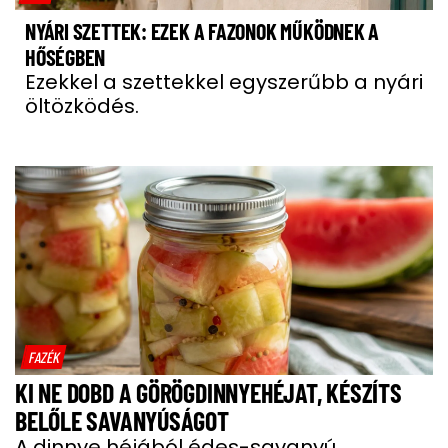
NYÁRI SZETTEK: EZEK A FAZONOK MŰKÖDNEK A
HŐSÉGBEN
Ezekkel a szettekkel egyszerűbb a nyári
öltözködés.
FAZÉK
KI NE DOBD A GÖRÖGDINNYEHÉJAT, KÉSZÍTS
BELŐLE SAVANYÚSÁGOT
A dinnye héjából édes-savanyú