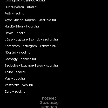
Csongrád - delmagyar.hu
Dunaújváros - duol.hu
Fejér - feol.hu
Győr-Moson-Sopron - kisalfold.hu
Hajdú-Bihar - haon.hu
Heves - heol.hu
Jász-Nagykun-Szolnok - szoljon.hu
Komárom-Esztergom - kemma.hu
Nógrád - nool.hu
Somogy - sonline.hu
Szabolcs-Szatmár-Bereg - szon.hu
Tolna - teol.hu
Vas - vaol.hu
Veszprém - veol.hu
Zala - zaol.hu
Közélet
Gazdaság
Magazin