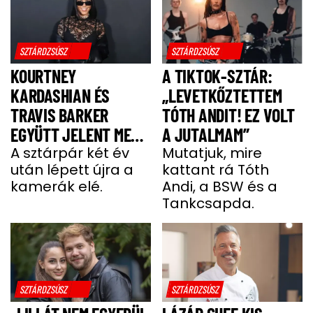
SZTÁRDZSÚSZ
SZTÁRDZSÚSZ
KOURTNEY
A TIKTOK-SZTÁR:
KARDASHIAN ÉS
„LEVETKŐZTETTEM
TRAVIS BARKER
TÓTH ANDIT! EZ VOLT
EGYÜTT JELENT MEG
A JUTALMAM”
A VÖRÖS SZŐNYEGEN
A sztárpár két év
Mutatjuk, mire
után lépett újra a
kattant rá Tóth
kamerák elé.
Andi, a BSW és a
Tankcsapda.
SZTÁRDZSÚSZ
SZTÁRDZSÚSZ