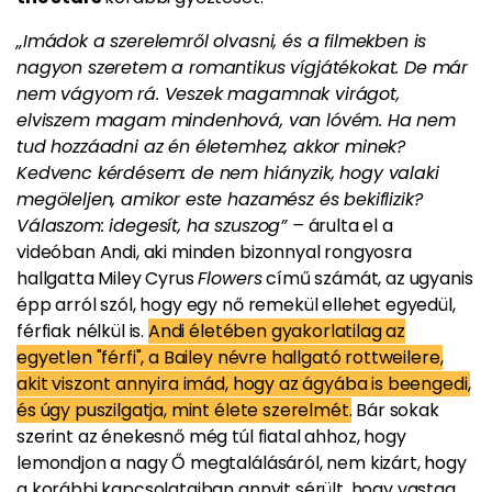
„Imádok a szerelemről olvasni, és a filmekben is
nagyon szeretem a romantikus vígjátékokat. De már
nem vágyom rá. Veszek magamnak virágot,
elviszem magam mindenhová, van lóvém. Ha nem
tud hozzáadni az én életemhez, akkor minek?
Kedvenc kérdésem: de nem hiányzik, hogy valaki
megöleljen, amikor este hazamész és bekiflizik?
Válaszom: idegesít, ha szuszog” –
árulta el a
videóban Andi, aki minden bizonnyal rongyosra
hallgatta Miley Cyrus
Flowers
című számát, az ugyanis
épp arról szól, hogy egy nő remekül ellehet egyedül,
férfiak nélkül is.
Andi életében gyakorlatilag az
egyetlen "férfi", a Bailey névre hallgató rottweilere,
akit viszont annyira imád, hogy az ágyába is beengedi,
és úgy puszilgatja, mint élete szerelmét.
Bár sokak
szerint az énekesnő még túl fiatal ahhoz, hogy
lemondjon a nagy Ő megtalálásáról, nem kizárt, hogy
a korábbi kapcsolataiban annyit sérült, hogy vastag