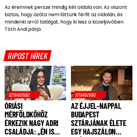
Az éremnek persze mindig két oldala van. Az viszont
biztos, hogy azóta nem láttunk férfit az oldalán, és
mindenki arról találgat, hogy ki lesz a közeljövőben
Tóth Andi párja.
RIPOST HÍREK
SZTÁRDZSÚSZ
SZTÁRDZSÚSZ
ÓRIÁSI
AZ ÉJJEL-NAPPAL
MÉRFÖLDKŐHÖZ
BUDAPEST
ÉRKEZIK NAGY ADRI
SZTÁRJÁNAK ÉLETE
CSALÁDJA: „ÉN IS
EGY HAJSZÁLON