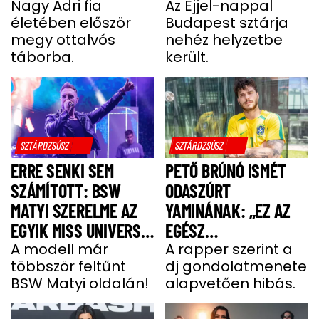
UGYANÚGY IZGULOK,
Nagy Adri fia
LÓGOTT – SÖTÉT
Az Éjjel-nappal
életében először
Budapest sztárja
MINT Ő”
IDŐSZAKBÓL
megy ottalvós
nehéz helyzetbe
MENEKÜLT MEG A
táborba.
került.
SZTÁRAPUKA
SZTÁRDZSÚSZ
SZTÁRDZSÚSZ
ERRE SENKI SEM
PETŐ BRÚNÓ ISMÉT
SZÁMÍTOTT: BSW
ODASZÚRT
MATYI SZERELME AZ
YAMINÁNAK: „EZ AZ
EGYIK MISS UNIVERSE
EGÉSZ
HUNGARY VERSENYZŐ
A modell már
GONDOLATMENET
A rapper szerint a
többször feltűnt
dj gondolatmenete
ZSÁKUTCA”
BSW Matyi oldalán!
alapvetően hibás.