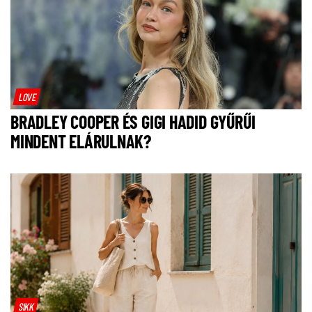
LOVE
BRADLEY COOPER ÉS GIGI HADID GYŰRŰI
MINDENT ELÁRULNAK?
SIKK