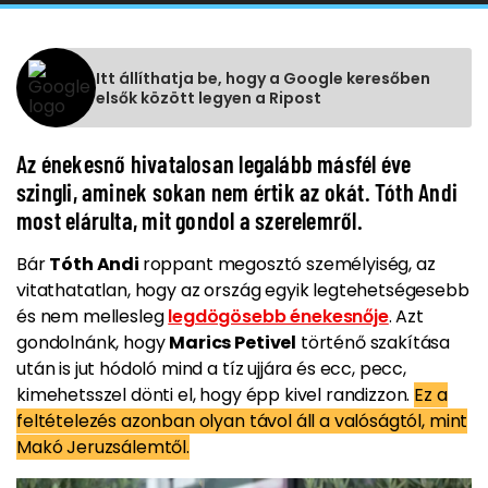
Itt állíthatja be, hogy a Google keresőben
elsők között legyen a Ripost
Az énekesnő hivatalosan legalább másfél éve
szingli, aminek sokan nem értik az okát. Tóth Andi
most elárulta, mit gondol a szerelemről.
Bár
Tóth Andi
roppant megosztó személyiség, az
vitathatatlan, hogy az ország egyik legtehetségesebb
és nem mellesleg
legdögösebb énekesnője
. Azt
gondolnánk, hogy
Marics Petivel
történő szakítása
után is jut hódoló mind a tíz ujjára és ecc, pecc,
kimehetsszel dönti el, hogy épp kivel randizzon.
Ez a
feltételezés azonban olyan távol áll a valóságtól, mint
Makó Jeruzsálemtől.