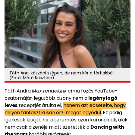
Tóth Andi köszöni szépen, de nem kér a férfiakból
(Fotó: Máté Krisztián)
Tóth Andi a
Max rendelünk
című főzős YouTube-
csatornáján legutóbb bizony nem a
legényfogó
leves
receptjét árulta el,
hanem azt ecsetelte, hogy
milyen fantasztikusan érzi magát egyedül.
Ez pedig
igencsak lesújtó hír a teremtés azon koronáinak, akik
nem csak a zenéje miatt szerették a
Dancing with
the Stars
korábbi győztesét.