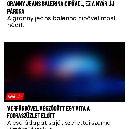
GRANNY JEANS BALERINA CIPŐVEL, EZ A NYÁR ÚJ
PÁROSA
A granny jeans balerina cipővel most
hódít.
NÍNÓ
18+
VÉRFÜRDŐVEL VÉGZŐDÖTT EGY VITA A
FODRÁSZÜZLET ELŐTT
A családapát saját szerettei szeme