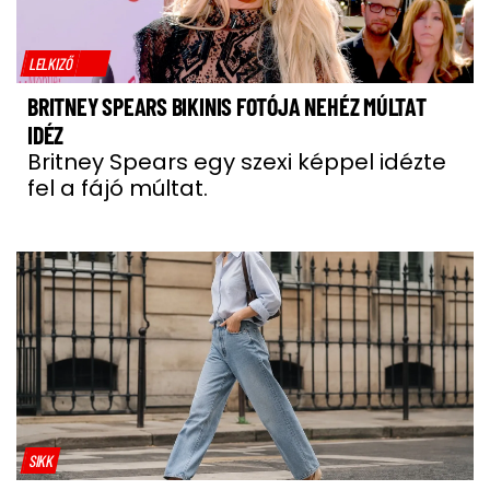
LELKIZŐ
BRITNEY SPEARS BIKINIS FOTÓJA NEHÉZ MÚLTAT
IDÉZ
Britney Spears egy szexi képpel idézte
fel a fájó múltat.
SIKK