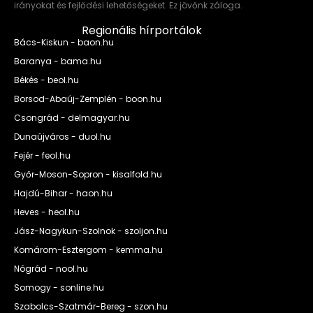
irányokat és fejlődési lehetőségeket. Ez jövőnk záloga.
Regionális hírportálok
Bács-Kiskun - baon.hu
Baranya - bama.hu
Békés - beol.hu
Borsod-Abaúj-Zemplén - boon.hu
Csongrád - delmagyar.hu
Dunaújváros - duol.hu
Fejér - feol.hu
Győr-Moson-Sopron - kisalfold.hu
Hajdú-Bihar - haon.hu
Heves - heol.hu
Jász-Nagykun-Szolnok - szoljon.hu
Komárom-Esztergom - kemma.hu
Nógrád - nool.hu
Somogy - sonline.hu
Szabolcs-Szatmár-Bereg - szon.hu