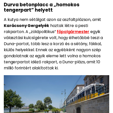
Durva betonplacc a „homokos
tengerpart” helyett
A kutya nem sétálgat azon az aszfaltplázson, amit
Karácsony Gergelyék
hoztak létre a pesti
rakparton. A „zöldpolitikus”
főpolgármester
egyik
választási kulcsígérete volt, hogy élhetőbbé teszi a
Duna-partot, több lesz a korzó és a sétány, fákkal,
kiülős helyekkel. Ennek az egyébként nagyon szép
gondolatnak az egyik eleme lett volna a homokos
tengerpartot idéző rakpart, a Duna-plázs, amit 10
millió forintért alakítottak ki.