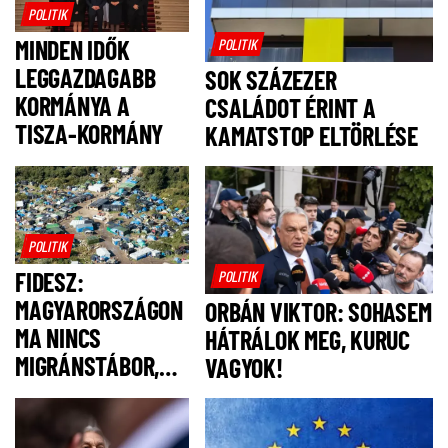
POLITIK
MINDEN IDŐK
POLITIK
LEGGAZDAGABB
SOK SZÁZEZER
KORMÁNYA A
CSALÁDOT ÉRINT A
TISZA-KORMÁNY
KAMATSTOP ELTÖRLÉSE
POLITIK
FIDESZ:
POLITIK
MAGYARORSZÁGON
ORBÁN VIKTOR: SOHASEM
MA NINCS
HÁTRÁLOK MEG, KURUC
MIGRÁNSTÁBOR,
VAGYOK!
FELSZÓLÍTJUK
MAGYAR PÉTERT,