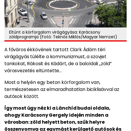
Eltűnt a körforgalom virágágyása: Karácsony
zöldprogramja (Fotó: Teknős Miklós/Magyar Nemzet)
A főváros ékkövének tartott Clark Ádám téri
virágágyás túlélte a kommunizmust, a szovjet
tankokat, Rákosit és Kádárt, de a baloldali „zöld”
városvezetés eltüntette…
Most a helyén egy beton körforgalom van,
természetesen az elmaradhatatlan biciklisávval az
autósok között.
Így most úgy néz ki a Lánchíd budai oldala,
ahogy Karácsony Gergely idején minden a
városban: zöld helyett beton, szűk helyre
összenyomva az egymást kerülgető autósok és