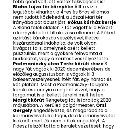
több gond volt, ott voltak fakivágások is!
Blaha Lujza tér környéke
Állt a víz a
legutóbbi viharkor, a 4-es és 6-os villamos
nem tudott közlekedni, a Jászai Mari tér
irányába pótlóbusz járt.
Rókus kórház kertje
A Blaha felőli oldalon 7 fát vágott ki a Főkert
a környékbeliek tiltakozása ellenére. A Főkert
az irtást károkozás veszélyével, illetve
kiszáradással indokolta, de volt olyan
kivágott fa is, amelynek azért kellett
pusztulnia, mert a gyökere felnyomta a
burkolatot, vagy a kerítést veszélyeztette.
Podmaniczky utca Teréz körúti része
3
nagy fát vágtak ki 2020 decemberében, de
előzőleg augusztusban is vágtak ki 3
balesetveszélyesnek ítélt fát, egy hársat és
két platánt. Most a Podmaniczky-felüljáró
körüli rész annyira megtelt vízzel, hogy a
forgalmat is el kellett terelni múlt héten.
Margit körút
Rengeteg fát letaroltak 2020
májusában. A kerületi polgármester,
Őrsi
Gergely
engedélyezte, és megpróbálta a
kormányhivatalra fogni, de a kormányhivatal
kiakadt, mert ők nem adtak engedélyt. A
Fidesz felszólította a kerület vezetését, hogy