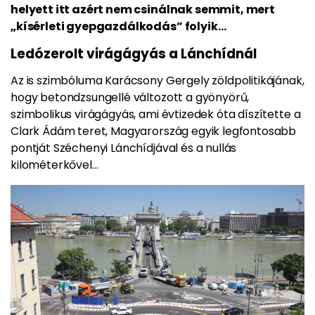
helyett itt azért nem csinálnak semmit, mert
„kísérleti gyepgazdálkodás” folyik…
Ledózerolt virágágyás a Lánchídnál
Az is szimbóluma Karácsony Gergely zöldpolitikájának,
hogy betondzsungellé változott a gyönyörű,
szimbolikus virágágyás, ami évtizedek óta díszítette a
Clark Ádám teret, Magyarország egyik legfontosabb
pontját Széchenyi Lánchídjával és a nullás
kilométerkővel…