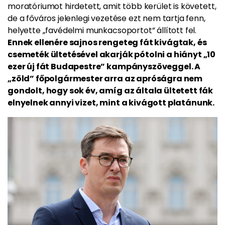
moratóriumot hirdetett, amit több kerület is követett,
de a főváros jelenlegi vezetése ezt nem tartja fenn,
helyette „favédelmi munkacsoportot” állított fel.
Ennek ellenére sajnos rengeteg fát kivágtak, és
csemeték ültetésével akarják pótolni a hiányt „10
ezer új fát Budapestre” kampányszöveggel. A
„zöld” főpolgármester arra az apróságra nem
gondolt, hogy sok év, amíg az általa ültetett fák
elnyelnek annyi vizet, mint a kivágott platánunk.