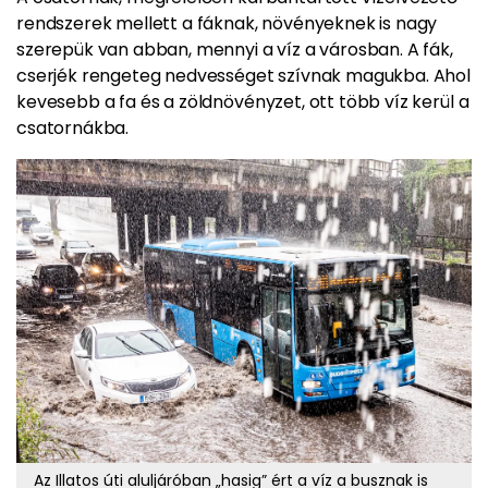
rendszerek mellett a fáknak, növényeknek is nagy
szerepük van abban, mennyi a víz a városban. A fák,
cserjék rengeteg nedvességet szívnak magukba. Ahol
kevesebb a fa és a zöldnövényzet, ott több víz kerül a
csatornákba.
Az Illatos úti aluljáróban „hasig” ért a víz a busznak is