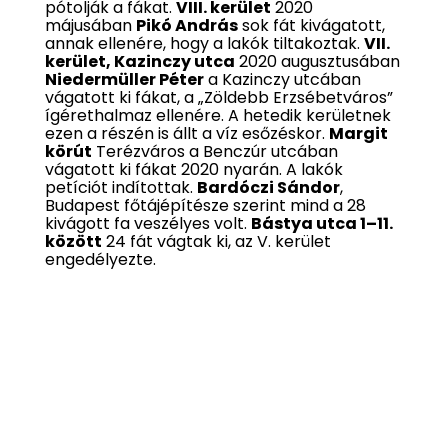
pótolják a fákat.
VIII. kerület
2020
májusában
Pikó András
sok fát kivágatott,
annak ellenére, hogy a lakók tiltakoztak.
VII.
kerület, Kazinczy utca
2020 augusztusában
Niedermüller Péter
a Kazinczy utcában
vágatott ki fákat, a „Zöldebb Erzsébetváros”
ígérethalmaz ellenére. A hetedik kerületnek
ezen a részén is állt a víz esőzéskor.
Margit
körút
Terézváros a Benczúr utcában
vágatott ki fákat 2020 nyarán. A lakók
petíciót indítottak.
Bardóczi Sándor
,
Budapest főtájépítésze szerint mind a 28
kivágott fa veszélyes volt.
Bástya utca 1–11.
között
24 fát vágtak ki, az V. kerület
engedélyezte.