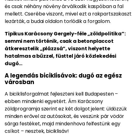
és csak néhány növény árválkodik kaspóban a fal
mellett. Cserébe viszont, mivel ezt a rakpartszakaszt
lezárták, a budai oldalon torlódik a forgalom.
Tipikus Karácsony Gergely-féle „zöldpolitika”:
semmi nem történik, csak a betonplaccot
átkeresztelik „plázzsá”, viszont helyette
hatalmas a bűzzel, füsttel járó közlekedési
dugó…
A legendás biciklisávok: dugó az egész
városban
A biciklisforgalmat fejleszteni kell Budapesten –
ebben mindenki egyetért. Ám Karácsony
zöldprogramja szerint
ez két dolgot jelent: üldözzük
minden erővel az autósokat, és veszünk pár vödör
sárga festéket, majd mindenhova felfestünk egy
csíkot – nesztek, biciklisáv!