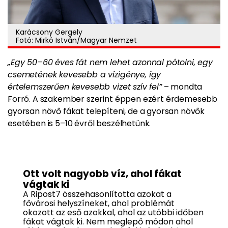
Karácsony Gergely
Fotó: Mirkó István/Magyar Nemzet
„Egy 50–60 éves fát nem lehet azonnal pótolni, egy
csemetének kevesebb a vízigénye, így
értelemszerűen kevesebb vizet szív fel”
– mondta
Forró. A szakember szerint éppen ezért érdemesebb
gyorsan növő fákat telepíteni, de a gyorsan növők
esetében is 5–10 évről beszélhetünk.
Ott volt nagyobb víz, ahol fákat
vágtak ki
A Ripost7 összehasonlította azokat a
fővárosi helyszíneket, ahol problémát
okozott az eső azokkal, ahol az utóbbi időben
fákat vágtak ki. Nem meglepő módon ahol