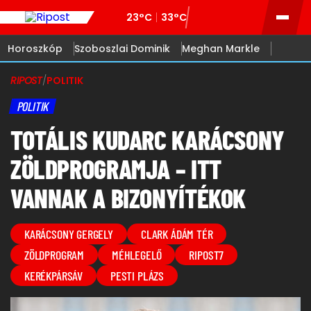
23°C
33°C
Horoszkóp
Szoboszlai Dominik
Meghan Markle
RIPOST
/
POLITIK
POLITIK
TOTÁLIS KUDARC KARÁCSONY
ZÖLDPROGRAMJA – ITT
VANNAK A BIZONYÍTÉKOK
KARÁCSONY GERGELY
CLARK ÁDÁM TÉR
ZÖLDPROGRAM
MÉHLEGELŐ
RIPOST7
KERÉKPÁRSÁV
PESTI PLÁZS