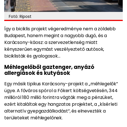
Fotó: Ripost
Így a biciklis projekt végeredménye nem a zöldebb
Budapest, hanem megint a nagyobb dugó, és a
Karácsony-káosz: a szervezetlenség miatt
kényszerűen egymást veszélyeztető autósok,
biciklisták és gyalogosok…
Méhlegelőből gaztenger, anyázó
allergiások és kutyások
Egy másik tipikus Karácsony-projekt a „méhlegelők”
ügye. A főváros spórol a Főkert költségvetésén, 344
millióról 180 millió forintra vágták meg a pénzüket,
ezért kitaláltak egy hangzatos projektet, a „kísérleti
alternatív gyepgazdálkodást”, és elnevezték a
területeket méhlegelőnek.