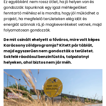
Ez egyébként nem rossz ötlet, ha jó helyen van és
gondozzák: lapunknak egy igazi méhlegelőket
fenntartó méhész el is mondta, hogy jól működhet a
projekt, ha megfelelő területeken elég időt és
energiát szánnak rá, jó magkeverékeket vetnek, majd
folyamatosan gondozzák.
De mit csinált ehelyett a főváros, mire volt képes
Karácsony zöldprogramja? Kitett pár táblát,
majd egyszerűen nem gondozták a területet.
Sokfelé ráadásul benzinfüstös, talpalatnyi
helyeken, ahol biztos nem jár méh.