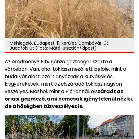
Méhlegelő, Budapest, 11. kerület, Dombóvári út–
Budafoki út (Fotó: Máté Krisztián/Ripost)
Az eredmény? Elburjánzó gaztenger szerte a
városban. Van, ahol toklászmező lett belőle, mint a
budai vár alatt, ezért anyáznak a kutyások és
kisgyerekesek, mert az elszáradó toklász nagyon
veszélyes. Máshol, mint a Flóriánnál, els
záradt az
óriási gazmező, ami nemcsak igénytelenül néz ki,
de a hőségben tűzveszélyes is.