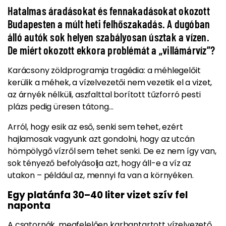
Hatalmas áradásokat és fennakadásokat okozott
Budapesten a múlt heti felhőszakadás. A dugóban
álló autók sok helyen szabályosan úsztak a vízen.
De miért okozott ekkora problémát a „villámárvíz”?
Karácsony zöldprogramja tragédia: a méhlegelőit
kerülik a méhek, a vízelvezetői nem vezetik el a vizet,
az árnyék nélküli, aszfalttal borított tűzforró pesti
plázs pedig üresen tátong...
Arról, hogy esik az eső, senki sem tehet, ezért
hajlamosak vagyunk azt gondolni, hogy az utcán
hömpölygő vízről sem tehet senki. De ez nem így van,
sok tényező befolyásolja azt, hogy áll-e a víz az
utakon – például az, mennyi fa van a környéken.
Egy platánfa 30–40 liter vizet szív fel
naponta
A csatornák, megfelelően karbantartott vízelvezető