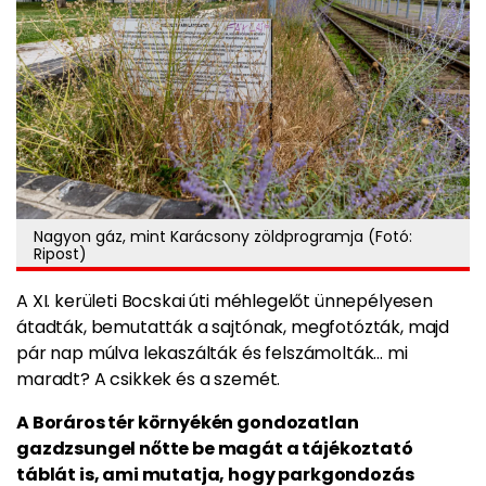
Nagyon gáz, mint Karácsony zöldprogramja (Fotó:
Ripost)
A XI. kerületi Bocskai úti méhlegelőt ünnepélyesen
átadták, bemutatták a sajtónak, megfotózták, majd
pár nap múlva lekaszálták és felszámolták… mi
maradt? A csikkek és a szemét.
A Boráros tér környékén gondozatlan
gazdzsungel nőtte be magát a tájékoztató
táblát is, ami mutatja, hogy parkgondozás