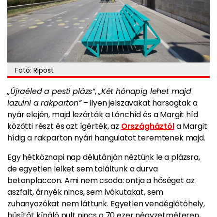
Fotó: Ripost
„Újraéled a pesti plázs”
,
„Két hónapig lehet majd
lazulni a rakparton”
– ilyen jelszavakat harsogtak a
nyár elején, majd lezárták a Lánchíd és a Margit híd
közötti részt és azt ígérték, az
Országháztól
a Margit
hídig a rakparton nyári hangulatot teremtenek majd.
Egy hétköznapi nap délutánján néztünk le a plázsra,
de egyetlen lelket sem találtunk a durva
betonplaccon. Ami nem csoda: ontja a hőséget az
aszfalt, árnyék nincs, sem ivókutakat, sem
zuhanyozókat nem láttunk. Egyetlen vendéglátóhely,
hűsítőt kínáló pult nincs a 70 ezer négyzetméteren,