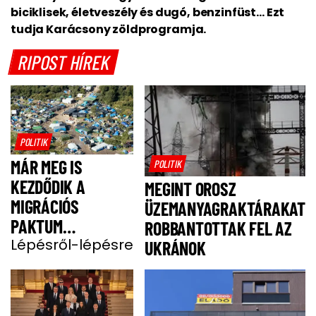
biciklisek, életveszély és dugó, benzinfüst… Ezt
tudja Karácsony zöldprogramja.
RIPOST HÍREK
POLITIK
MÁR MEG IS
POLITIK
KEZDŐDIK A
MEGINT OROSZ
MIGRÁCIÓS
ÜZEMANYAGRAKTÁRAKAT
PAKTUM
ROBBANTOTTAK FEL AZ
BEVEZETÉSE
Lépésről-lépésre
UKRÁNOK