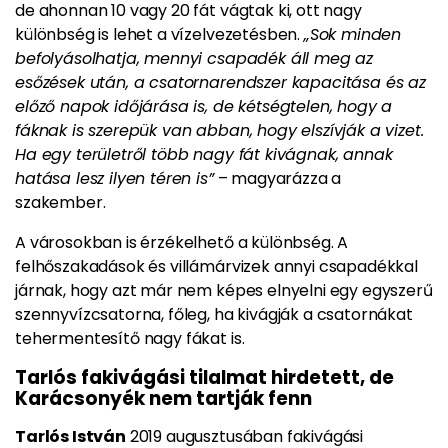
de ahonnan 10 vagy 20 fát vágtak ki, ott nagy
különbség is lehet a víz­elvezetésben.
„Sok minden
befolyásolhatja, mennyi csapadék áll meg az
esőzések után, a csatornarendszer kapacitása és az
előző napok időjárása is, de kétségtelen, hogy a
fáknak is szerepük van abban, hogy elszívják a vizet.
Ha egy területről több nagy fát kivágnak, annak
hatása lesz ilyen téren is”
– magyarázza a
szakember.
A városokban is érzékelhető a különbség. A
felhőszakadások és villámárvizek annyi csapadékkal
járnak, hogy azt már nem képes elnyelni egy egyszerű
szenny­vízcsatorna, főleg, ha kivágják a csatornákat
tehermentesítő nagy fákat is.
Tarlós fakivágási tilalmat hirdetett, de
Karácsonyék nem tartják fenn
Tarlós István
2019 augusztusában fakivágási