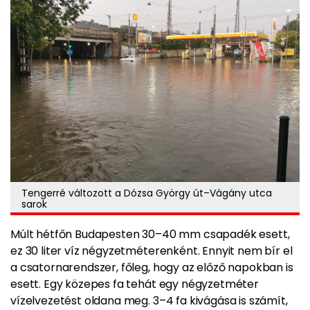
Tengerré változott a Dózsa György út–Vágány utca
sarok
Múlt hétfőn Budapesten 30–40 mm csapadék esett,
ez 30 liter víz négyzetméterenként. Ennyit nem bír el
a csatornarendszer, főleg, hogy az előző napokban is
esett. Egy közepes fa tehát egy négyzetméter
vízelvezetést oldana meg. 3–4 fa kivágása is számít,