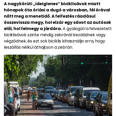
A nagykörúti „ideiglenes” biciklisávok miatt
hónapok óta óriási a dugó a városban, fél órával
nőtt meg a menetidő. A felfestés ráadásul
összevissza megy, hol elzár egy sávot az autósok
elől, hol felmegy a járdára.
A gyalogútra felvezetett
biciklisávok szinte mindig zebránál kezdődnek vagy
végződnek, és ezt sok biciklis kihasználja arra, hogy
leszállás nélkül áthajtson a zebrán.