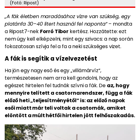
(Fotó: Ripost)
„A fák életben maradásához vízre van szükség, egy
platánfa 30–40 litert használ fel naponta”
– mondta
a Ripost7-nek
Forró Tibor
kertész. Hozzátette: ezt
nem úgy kell elképzelni, mint egy szivacs: a nap során
fokozatosan szívja fel a fa a neki szükséges vizet.
A fák is segítik a vízelvezetést
Ha jön egy nagy eső és egy „villámárvíz”,
természetesen nem arra kell gondolni, hogy az
egészet hirtelen fel tudnák szívni a fák. De
az, hogy
mennyire telített a csatornarendszer, függ a fák
előző heti „teljesítményétől” is: az előző napok
esői miatt már teli voltak a csatornák, amiket
elöntött a múlt hétfői hirtelen jött felhőszakadás.