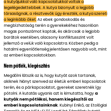
a kutyájukkal való kapcsolatukkal voltak a
legelégedettebbek. A kutya bizonyult a legjobb
társaságnak, a résztvevők úgy érezték, a kutya szereti
a leginkább őket.
Az ebek gondoskodás és
megbízhatóság terén a gyerekekéhez hasonlóan
magas pontszámot kaptak, és akárcsak a legjobb
barátok esetében, alacsony konfliktusszint volt
jellemző a velük való kapcsolatra. Közben pedig a
hatalmi egyenlőtlenség jelentősen nagyobb volt, mint
az emberi kapcsolatokban.
Nem pótlék, kiegészítés
Megdőlni látszik az is, hogy kutyát azok tartanak,
akiknek hiányt szenved az életük emberi kapcsolatok
terén, és a párkapcsolatot, gyereket szeretnék így
pótolni. A kutatás ugyanis azt is kimutatta, hogy
a
kutyák nem pótlékai, hanem kiegészítői az
emberi kapcsolatainknak
. Kubinyi Enikő, az Etológiai