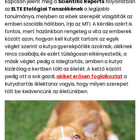
kapcsán jelent meg a
Scientific Reports
folyóiratban
az
ELTE Etológiai Tanszékének
a legújabb
tanulmánya, melyben az ebek szerepét vizsgálták az
emberi szociális hálóban, írja az MTI. A kérdés azért is
fontos, mert hazánkban rengeteg a vita az emberek
között azon, hogyan kell kutyát tartani: az egyik
véglet szerint a kutya gyerekpótlék azoknak, akiknek
nincs családja, és ezért túlságosan elkényeztetik, a
másik véglet pedig a ridegtartás, amiben a kutya
kizárólag a kertben tölti az életét. A kettő között
pedig ott a sok gazdi,
akiket erősen foglalkoztat
a
kutyatartás lélektana: vagyis, hogy milyen szerepet
tölt be kedvencünk az életünkben.