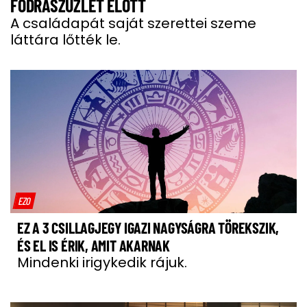
FODRÁSZÜZLET ELŐTT
A családapát saját szerettei szeme
láttára lőtték le.
EZO
EZ A 3 CSILLAGJEGY IGAZI NAGYSÁGRA TÖREKSZIK,
ÉS EL IS ÉRIK, AMIT AKARNAK
Mindenki irigykedik rájuk.