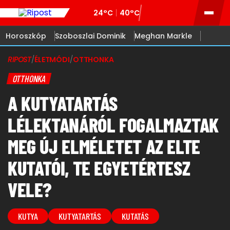
24°C
40°C
Horoszkóp
Szoboszlai Dominik
Meghan Markle
RIPOST
/
ÉLETMÓDI
/
OTTHONKA
OTTHONKA
A KUTYATARTÁS
LÉLEKTANÁRÓL FOGALMAZTAK
MEG ÚJ ELMÉLETET AZ ELTE
KUTATÓI, TE EGYETÉRTESZ
VELE?
KUTYA
KUTYATARTÁS
KUTATÁS