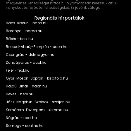
megjelenési lehetőséget biztosít. Folyamatosan keressük az új
irányokat és fejlődési lehetőségeket. Ez jövőnk záloga.
Regionális hírportálok
Bács-Kiskun - baon.hu
Baranya - bama.hu
Békés - beol.hu
Borsod-Abaúj-Zemplén - boon.hu
Csongrád - delmagyar.hu
Dunaújváros - duol.hu
Fejér - feol.hu
Győr-Moson-Sopron - kisalfold.hu
Hajdú-Bihar - haon.hu
Heves - heol.hu
Jász-Nagykun-Szolnok - szoljon.hu
Komárom-Esztergom - kemma.hu
Nógrád - nool.hu
Somogy - sonline.hu