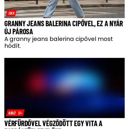
SIKK
GRANNY JEANS BALERINA CIPŐVEL, EZ A NYÁR
ÚJ PÁROSA
A granny jeans balerina cipővel most
hódít.
NÍNÓ
18+
VÉRFÜRDŐVEL VÉGZŐDÖTT EGY VITA A