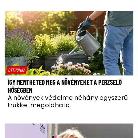
OTTHONKA
ÍGY MENTHETED MEG A NÖVÉNYEKET A PERZSELŐ
HŐSÉGBEN
A növények védelme néhány egyszerű
trükkel megoldható.