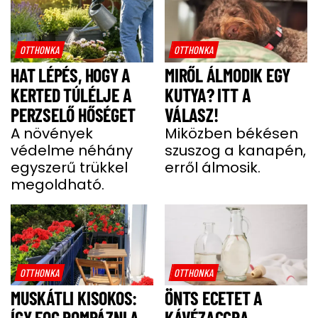
OTTHONKA
OTTHONKA
HAT LÉPÉS, HOGY A
MIRŐL ÁLMODIK EGY
KERTED TÚLÉLJE A
KUTYA? ITT A
PERZSELŐ HŐSÉGET
VÁLASZ!
A növények
Miközben békésen
védelme néhány
szuszog a kanapén,
egyszerű trükkel
erről álmosik.
megoldható.
OTTHONKA
OTTHONKA
MUSKÁTLI KISOKOS:
ÖNTS ECETET A
ÍGY FOG POMPÁZNI A
KÁVÉZACCRA,