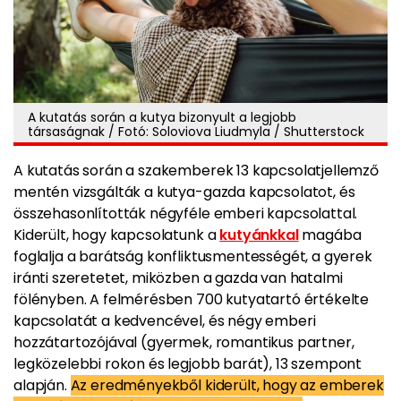
A kutatás során a kutya bizonyult a legjobb
társaságnak / Fotó: Soloviova Liudmyla / Shutterstock
A kutatás során a szakemberek 13 kapcsolatjellemző
mentén vizsgálták a kutya-gazda kapcsolatot, és
összehasonlították négyféle emberi kapcsolattal.
Kiderült, hogy kapcsolatunk a
kutyánkkal
magába
foglalja a barátság konfliktusmentességét, a gyerek
iránti szeretetet, miközben a gazda van hatalmi
fölényben. A felmérésben 700 kutyatartó értékelte
kapcsolatát a kedvencével, és négy emberi
hozzátartozójával (gyermek, romantikus partner,
legközelebbi rokon és legjobb barát), 13 szempont
alapján.
Az eredményekből kiderült, hogy az emberek