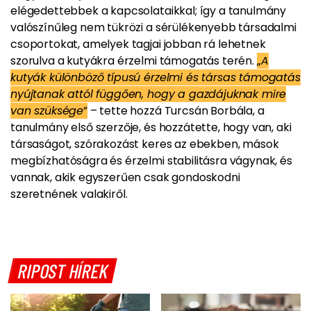
elégedettebbek a kapcsolataikkal; így a tanulmány
valószínűleg nem tükrözi a sérülékenyebb társadalmi
csoportokat, amelyek tagjai jobban rá lehetnek
szorulva a kutyákra érzelmi támogatás terén.
„
A
kutyák különböző típusú érzelmi és társas támogatás
nyújtanak attól függően, hogy a gazdájuknak mire
van szüksége
”
– tette hozzá Turcsán Borbála, a
tanulmány első szerzője, és hozzátette, hogy van, aki
társaságot, szórakozást keres az ebekben, mások
megbízhatóságra és érzelmi stabilitásra vágynak, és
vannak, akik egyszerűen csak gondoskodni
szeretnének valakiről.
RIPOST HÍREK