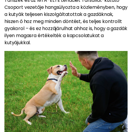
Tanszék és az MTA-ELTE Lendület Társállat-kutató
Csoport vezetője hangsúlyozta a közleményben, hogy
a kutyák teljesen kiszolgáltatottak a gazdáknak,
hiszen ő hoz meg minden döntést, és teljes kontrollt
gyakorol – és ez hozzájárulhat ahhoz is, hogy a gazdák
ilyen magasra értékelték a kapcsolatukat a
kutyájukkal.