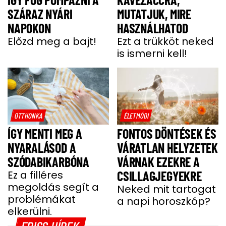
SZÁRAZ NYÁRI
MUTATJUK, MIRE
NAPOKON
HASZNÁLHATOD
Előzd meg a bajt!
Ezt a trükköt neked
is ismerni kell!
OTTHONKA
ÉLETMÓDI
ÍGY MENTI MEG A
FONTOS DÖNTÉSEK ÉS
NYARALÁSOD A
VÁRATLAN HELYZETEK
SZÓDABIKARBÓNA
VÁRNAK EZEKRE A
Ez a filléres
CSILLAGJEGYEKRE
megoldás segít a
Neked mit tartogat
problémákat
a napi horoszkóp?
elkerülni.