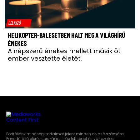
LELKIZŐ
HELIKOPTER-BALESETBEN HALT MEG A VILÁGHÍRŰ
ÉNEKES
A népszerű énekes mellett másik öt
ember vesztette életét.
Portfóliónk minőségi tartalmat jelent minden olvasó számára.
Egyedülálló elérést, országos lefedettséget és változatos