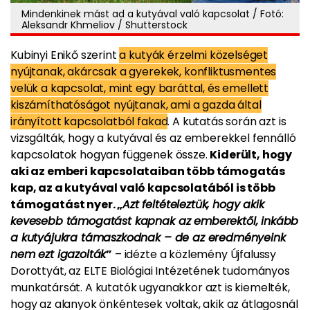
Mindenkinek mást ad a kutyával való kapcsolat / Fotó:
Aleksandr Khmeliov / Shutterstock
Kubinyi Enikő szerint
a kutyák érzelmi közelséget
nyújtanak, akárcsak a gyerekek, konfliktusmentes
velük a kapcsolat, mint egy baráttal, és emellett
kiszámíthatóságot nyújtanak, ami a gazda által
irányított kapcsolatból fakad
. A kutatás során azt is
vizsgálták, hogy a kutyával és az emberekkel fennálló
kapcsolatok hogyan függenek össze.
Kiderült, hogy
aki az emberi kapcsolataiban több támogatás
kap, az a kutyával való kapcsolatából is több
támogatást nyer. „
Azt feltételeztük, hogy akik
kevesebb támogatást kapnak az emberektől, inkább
a kutyájukra támaszkodnak – de az eredményeink
nem ezt igazolták
”
– idézte a közlemény Újfalussy
Dorottyát, az ELTE Biológiai Intézetének tudományos
munkatársát. A kutatók ugyanakkor azt is kiemelték,
hogy az alanyok önkéntesek voltak, akik az átlagosnál