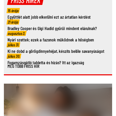
FRISS HÍREK
15 órája
Együttlét alatt jobb elkerülni ezt az ártatlan kérdést
21 órája
Bradley Cooper és Gigi Hadid gyűrűi mindent elárulnak?
augusztus 3.
Nyári szettek: ezek a fazonok működnek a hőségben
július 31.
Ki ne dobd a görögdinnyehéjat, készíts belőle savanyúságot
július 30.
Fogamzásgátló tabletta és hízás? Itt az igazság
MÉG TÖBB FRISS HÍR