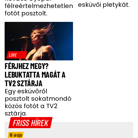
esküvői pletykát.
félreértelmezhetetlen
fotót posztolt.
LOVE
FÉRJHEZ MEGY?
LEBUKTATTA MAGÁT A
TV2 SZTÁRJA
Egy esküvőről
posztolt sokatmondó
közös fotót a TV2
sztárja.
FRISS HÍREK
16 órája