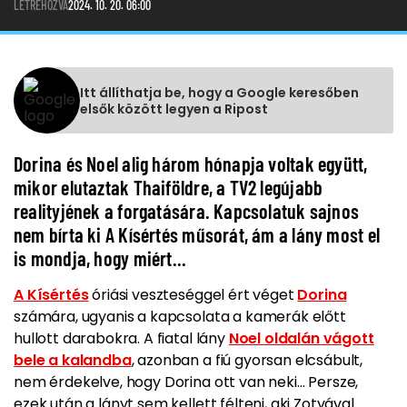
LÉTREHOZVA
2024. 10. 20. 06:00
Itt állíthatja be, hogy a Google keresőben
elsők között legyen a Ripost
Dorina és Noel alig három hónapja voltak együtt,
mikor elutaztak Thaiföldre, a TV2 legújabb
realityjének a forgatására. Kapcsolatuk sajnos
nem bírta ki A Kísértés műsorát, ám a lány most el
is mondja, hogy miért...
A Kísértés
óriási veszteséggel ért véget
Dorina
számára, ugyanis a kapcsolata a kamerák előtt
hullott darabokra. A fiatal lány
Noel oldalán vágott
bele a kalandba
, azonban a fiú gyorsan elcsábult,
nem érdekelve, hogy Dorina ott van neki… Persze,
ezek után a lányt sem kellett félteni, aki Zotyával