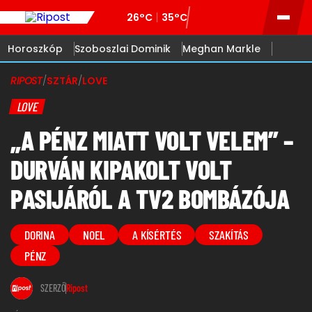
26°C
35°C
Horoszkóp
Szoboszlai Dominik
Meghan Markle
RIPOST
/
SZTÁR
/
LOVE
LOVE
„A PÉNZ MIATT VOLT VELEM” –
DURVÁN KIPAKOLT VOLT
PASIJÁRÓL A TV2 BOMBÁZÓJA
DORINA
NOEL
A KÍSÉRTÉS
SZAKÍTÁS
PÉNZ
SZERZŐ
Ripost