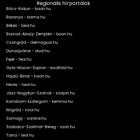
Regionális hírportálok
Bács-Kiskun - baon.hu
Baranya - bama.hu
Békés - beol.hu
Borsod-Abaúj-Zemplén - boon.hu
Csongrád - delmagyar.hu
Dunaújváros - duol.hu
Fejér - feol.hu
Győr-Moson-Sopron - kisalfold.hu
Hajdú-Bihar - haon.hu
Heves - heol.hu
Jász-Nagykun-Szolnok - szoljon.hu
Komárom-Esztergom - kemma.hu
Nógrád - nool.hu
Somogy - sonline.hu
Szabolcs-Szatmár-Bereg - szon.hu
Tolna - teol.hu