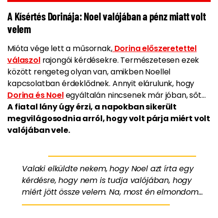
A Kísértés Dorinája: Noel valójában a pénz miatt volt
velem
Mióta vége lett a műsornak,
Dorina előszeretettel
válaszol
rajongói kérdésekre. Természetesen ezek
között rengeteg olyan van, amikben Noellel
kapcsolatban érdeklődnek. Annyit elárulunk, hogy
Dorina és Noel
egyáltalán nincsenek már jóban, sőt…
A fiatal lány úgy érzi, a napokban sikerült
megvilágosodnia arról, hogy volt párja miért volt
valójában vele.
Valaki elküldte nekem, hogy Noel azt írta egy
kérdésre, hogy nem is tudja valójában, hogy
miért jött össze velem. Na, most én elmondom…