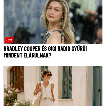
LOVE
BRADLEY COOPER ÉS GIGI HADID GYŰRŰI
MINDENT ELÁRULNAK?