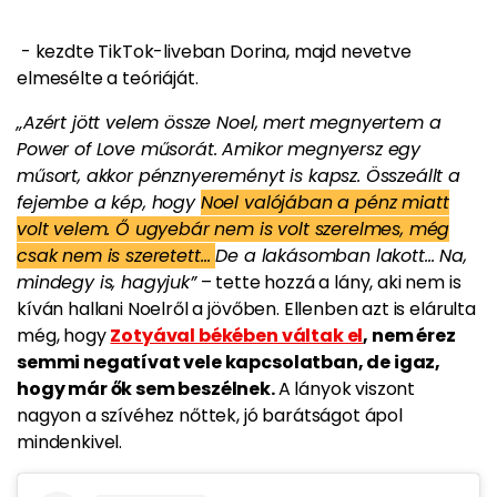
- kezdte TikTok-liveban Dorina, majd nevetve
elmesélte a teóriáját.
„Azért jött velem össze Noel, mert megnyertem a
Power of Love műsorát. Amikor megnyersz egy
műsort, akkor pénznyereményt is kapsz. Összeállt a
fejembe a kép, hogy
Noel valójában a pénz miatt
volt velem. Ő ugyebár nem is volt szerelmes, még
csak nem is szeretett…
De a lakásomban lakott… Na,
mindegy is, hagyjuk”
– tette hozzá a lány, aki nem is
kíván hallani Noelről a jövőben. Ellenben azt is elárulta
még, hogy
Zotyával békében váltak el
, nem érez
semmi negatívat vele kapcsolatban, de igaz,
hogy már ők sem beszélnek.
A lányok viszont
nagyon a szívéhez nőttek, jó barátságot ápol
mindenkivel.