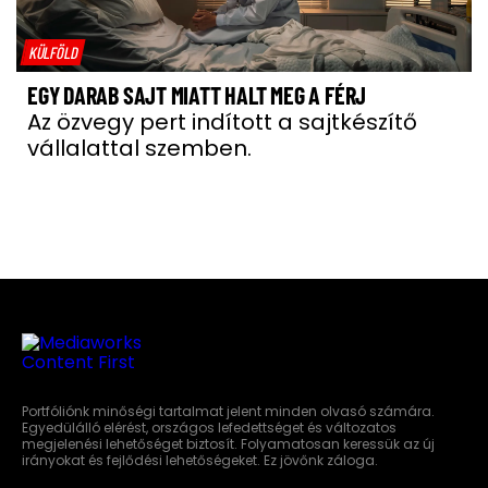
KÜLFÖLD
EGY DARAB SAJT MIATT HALT MEG A FÉRJ
Az özvegy pert indított a sajtkészítő
vállalattal szemben.
Portfóliónk minőségi tartalmat jelent minden olvasó számára.
Egyedülálló elérést, országos lefedettséget és változatos
megjelenési lehetőséget biztosít. Folyamatosan keressük az új
irányokat és fejlődési lehetőségeket. Ez jövőnk záloga.