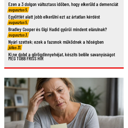
Ezen a 3 dolgon változtass időben, hogy elkerüld a demenciát
augusztus 5.
Együttlét alatt jobb elkerülni ezt az ártatlan kérdést
augusztus 5.
Bradley Cooper és Gigi Hadid gyűrűi mindent elárulnak?
augusztus 3.
Nyári szettek: ezek a fazonok működnek a hőségben
július 31.
Ki ne dobd a görögdinnyehéjat, készíts belőle savanyúságot
MÉG TÖBB FRISS HÍR