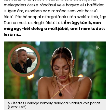
melegedett össze, ráadásul vele hagyta el Thaiföldet
is. Igen ám, azonban ez a románc sem volt hosszú
életű. Pár hónappal a forgatások után szakítottak, így
Dorina most a szinglik életét éli.
Ám úgy tűnik, van
még egy-két dolog a múltjából, amit nem tudott
lezárni…
A Kísértés Dorinája komoly dologgal vádolja volt párját
(Fotó: TV2)