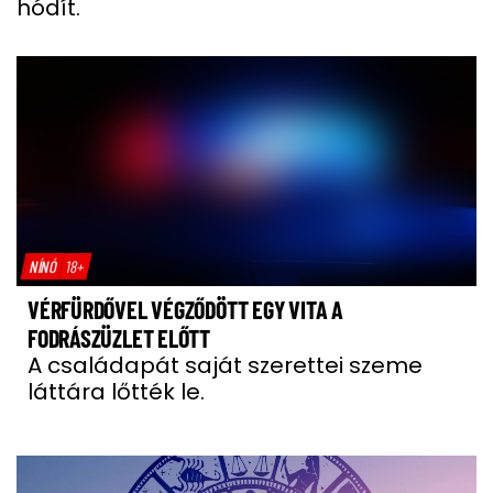
hódít.
NÍNÓ
18+
VÉRFÜRDŐVEL VÉGZŐDÖTT EGY VITA A
FODRÁSZÜZLET ELŐTT
A családapát saját szerettei szeme
láttára lőtték le.