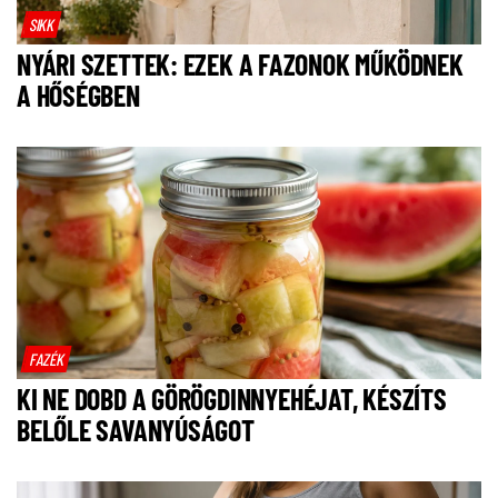
SIKK
NYÁRI SZETTEK: EZEK A FAZONOK MŰKÖDNEK
A HŐSÉGBEN
FAZÉK
KI NE DOBD A GÖRÖGDINNYEHÉJAT, KÉSZÍTS
BELŐLE SAVANYÚSÁGOT