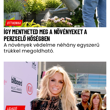
OTTHONKA
ÍGY MENTHETED MEG A NÖVÉNYEKET A
PERZSELŐ HŐSÉGBEN
A növények védelme néhány egyszerű
trükkel megoldható.
LELKIZŐ