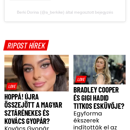
Berki Dorina (@a_berkike) által megosztott bejegyzés
RIPOST HÍREK
LOVE
LOVE
BRADLEY COOPER
HOPPÁ! ÚJRA
ÉS GIGI HADID
ÖSSZEJÖTT A MAGYAR
TITKOS ESKÜVŐJE?
SZTÁRÉNEKES ÉS
Egyforma
KOVÁCS GYOPÁR?
ékszerek
indították el az
Kovács Gyopár