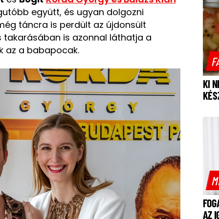
egutóbb együtt, és ugyan dolgozni
még táncra is perdült az újdonsült
 takarásában is azonnal láthatja a
ik az a babapocak.
F
KI 
KÉS
M
FOG
AZ 