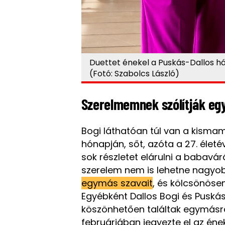
Duettet énekel a Puskás-Dallos h
(Fotó: Szabolcs László)
Szerelmemnek szólítják e
Bogi láthatóan túl van a kisma
hónapján, sőt, azóta a 27. életé
sok részletet elárulni a babavárá
szerelem nem is lehetne nagyob
egymás szavait
, és kölcsönöse
Egyébként Dallos Bogi és Puskás
köszönhetően találtak egymásra
februárjában jegyezte el az én