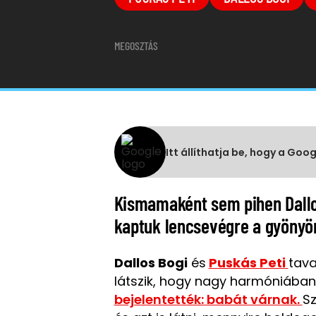
MEGOSZTÁS
Itt állíthatja be, hogy a Goo
Kismamaként sem pihen Dallo
kaptuk lencsevégre a gyönyö
Dallos Bogi
és
Puskás Peti
tava
látszik, hogy nagy harmóniába
bejelentették: babát várnak.
Sz