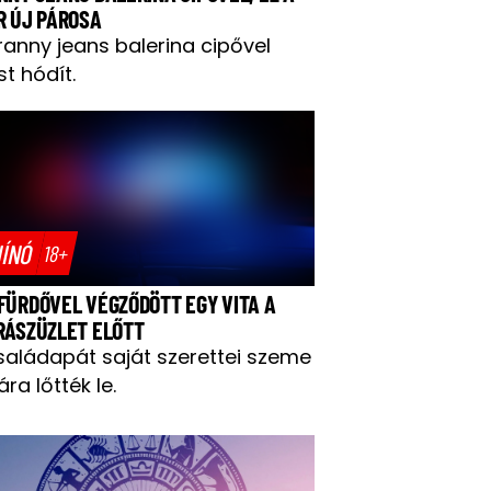
R ÚJ PÁROSA
ranny jeans balerina cipővel
t hódít.
ÍNÓ
18+
FÜRDŐVEL VÉGZŐDÖTT EGY VITA A
RÁSZÜZLET ELŐTT
saládapát saját szerettei szeme
ára lőtték le.