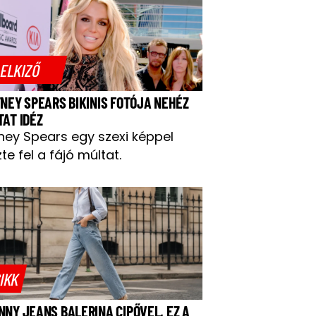
ELKIZŐ
TNEY SPEARS BIKINIS FOTÓJA NEHÉZ
TAT IDÉZ
tney Spears egy szexi képpel
te fel a fájó múltat.
IKK
NNY JEANS BALERINA CIPŐVEL, EZ A