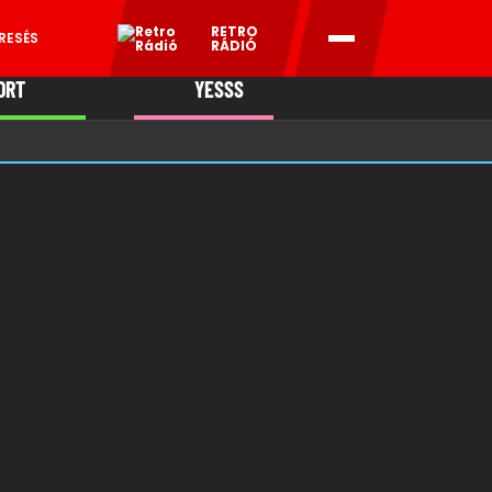
RETRO
RESÉS
RÁDIÓ
ORT
YESSS
MANI