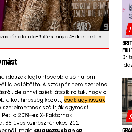
L
ázaspár a Korda-Balázs május 4-i koncerten
BRI
MÚL
Bri
gymást
idéz
ma időszak legfontosabb első három
vét is betöltötte. A sztárpár nem szeretne
sról, de annyi azért látszik rajtuk, hogy a
b a két híresség között,
csak úgy isszák
n szerelmemnek szólítják egymást.
 Peti a 2019-es X-Faktornak
S
: 38 éves színész-énekes 2021
GRA
ekesnőt, majd
augusztusban az