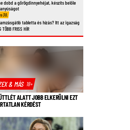
ne dobd a görögdinnyehéjat, készíts belőle
vanyúságot
us 30.
amzásgátló tabletta és hízás? Itt az igazság
 TÖBB FRISS HÍR
ZEX & MÁS
18+
ÜTTLÉT ALATT JOBB ELKERÜLNI EZT
ÁRTATLAN KÉRDÉST