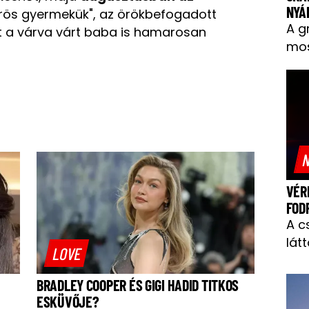
NYÁ
rös gyermekük", az örökbefogadott
A g
t a várva várt baba is hamarosan
mos
N
VÉR
FOD
A c
látt
LOVE
BRADLEY COOPER ÉS GIGI HADID TITKOS
ESKÜVŐJE?