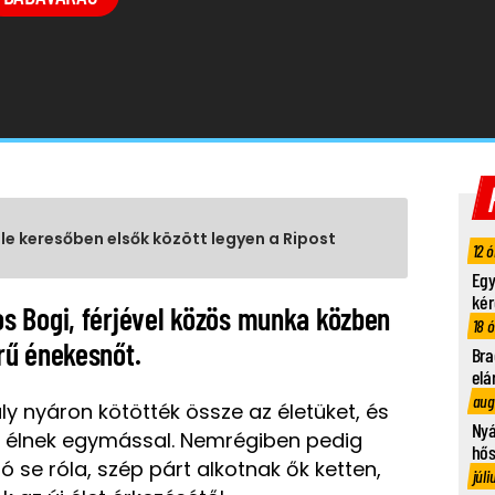
gle keresőben elsők között legyen a Ripost
12 ó
Egy
kér
s Bogi, férjével közös munka közben
18 
rű énekesnőt.
Bra
elá
aug
ly nyáron kötötték össze az életüket, és
Nyá
n élnek egymással. Nemrégiben pedig
hő
ó se róla, szép párt alkotnak ők ketten,
júli