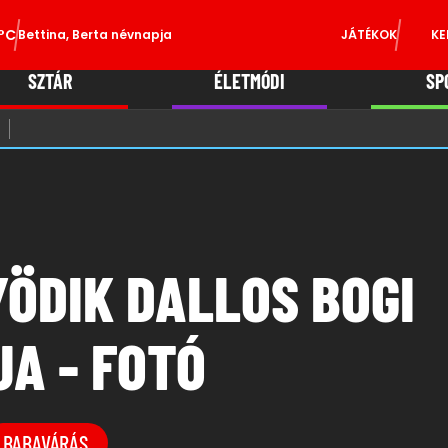
°C
Bettina, Berta névnapja
JÁTÉKOK
KE
SZTÁR
ÉLETMÓDI
SP
ÖDIK DALLOS BOGI
A - FOTÓ
BABAVÁRÁS