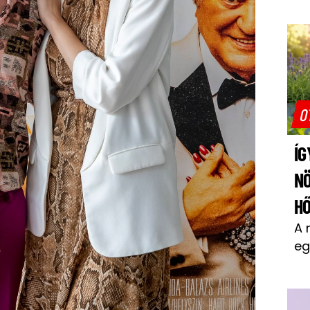
O
ÍG
N
H
A 
eg