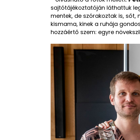
sajtótájékoztatóján láthattuk l
mentek, de szórakoztak is, sőt, 
kismama, kinek a ruhája gondos
hozzáértő szem: egyre növeksz