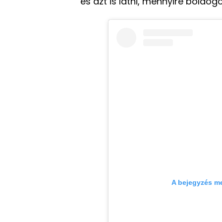
és azt is látni, mennyire boldogo
A bejegyzés m