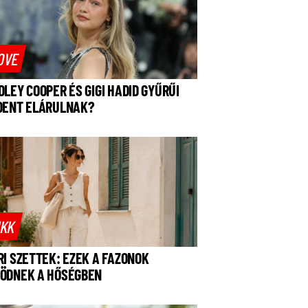
OVE
DLEY COOPER ÉS GIGI HADID GYŰRŰI
DENT ELÁRULNAK?
IKK
RI SZETTEK: EZEK A FAZONOK
ÖDNEK A HŐSÉGBEN