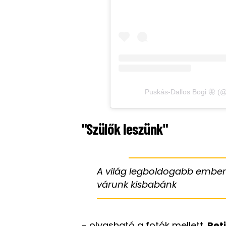
Puskás-Dallos Bogi 🦋 (@
"Szülők leszünk"
A világ legboldogabb embere
várunk kisbabánk
- olvasható a fotók mellett.
Peti