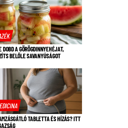
AZÉK
NE DOBD A GÖRÖGDINNYEHÉJAT,
ZÍTS BELŐLE SAVANYÚSÁGOT
EDICINA
AMZÁSGÁTLÓ TABLETTA ÉS HÍZÁS? ITT
IGAZSÁG