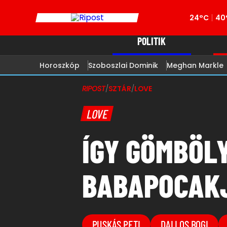
24°C
40
POLITIK
Horoszkóp
Szoboszlai Dominik
Meghan Markle
RIPOST
/
SZTÁR
/
LOVE
LOVE
ÍGY GÖMBÖLY
BABAPOCAKJ
PUSKÁS PETI
DALLOS BOGI