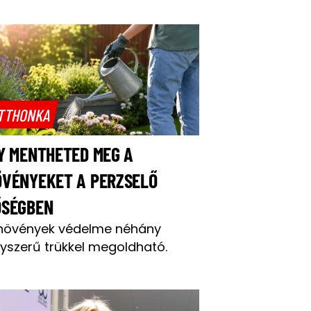
TTHONKA
Y MENTHETED MEG A
ÖVÉNYEKET A PERZSELŐ
ŐSÉGBEN
növények védelme néhány
yszerű trükkel megoldható.