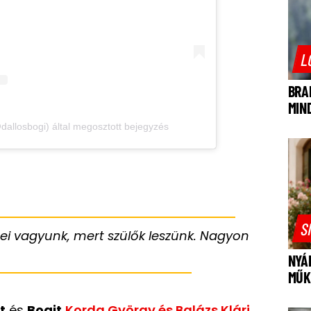
L
BRA
MIN
dallosbogi) által megosztott bejegyzés
S
i vagyunk, mert szülők leszünk. Nagyon
NYÁ
MŰK
t
és
Bogit
Korda György és Balázs Klári