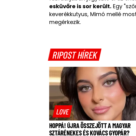
esküvőre is sor került.
Egy "sző
keverékkutyus, Mimó mellé mos
megérkezik.
RIPOST HÍREK
LOVE
HOPPÁ! ÚJRA ÖSSZEJÖTT A MAGYAR
SZTÁRÉNEKES ÉS KOVÁCS GYOPÁR?