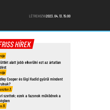
LÉTREHOZVA
2023. 04. 13. 15:00
FRISS HÍREK
rája
üttlét alatt jobb elkerülni ezt az ártatlan
dést
órája
dley Cooper és Gigi Hadid gyűrűi mindent
rulnak?
usztus 3.
ri szettek: ezek a fazonok működnek a
ségben
us 31.