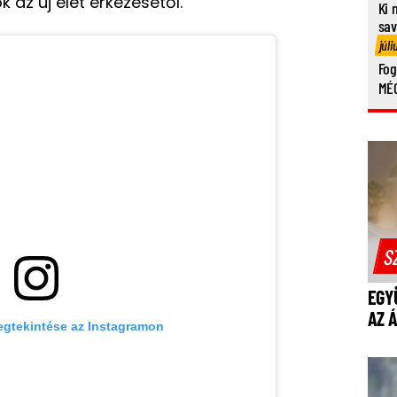
k az új élet érkezésétől.
Ki 
sa
júli
Fog
MÉG
S
EGY
AZ 
egtekintése az Instagramon