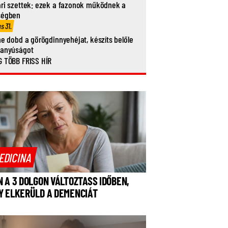
ri szettek: ezek a fazonok működnek a
ségben
us 31.
ne dobd a görögdinnyehéjat, készíts belőle
vanyúságot
 TÖBB FRISS HÍR
EDICINA
N A 3 DOLGON VÁLTOZTASS IDŐBEN,
Y ELKERÜLD A DEMENCIÁT