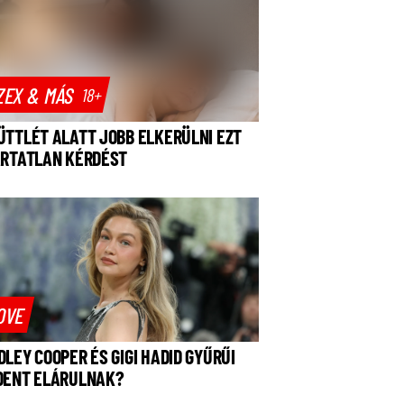
ZEX & MÁS
18+
ÜTTLÉT ALATT JOBB ELKERÜLNI EZT
ÁRTATLAN KÉRDÉST
OVE
DLEY COOPER ÉS GIGI HADID GYŰRŰI
DENT ELÁRULNAK?