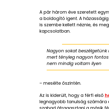
A pár három éve szeretett egym
a boldogító igent. A házasságig
is szembe kellett néznie, és me
kapcsolatban.
Nagyon sokat beszélgetünk n
mert tényleg nagyon fontos
nem mindig voltam ilyen
– mesélte őszintén.
Az is kiderült, hogy a férfi első
h
legnagyobb tanulság számára a
szabad átragasztani a másik fé