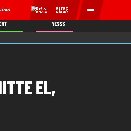
RETRO
RESÉS
RÁDIÓ
ORT
YESSS
MANI
ITTE EL,