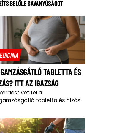
ZÍTS BELŐLE SAVANYÚSÁGOT
EDICINA
OGAMZÁSGÁTLÓ TABLETTA ÉS
ZÁS? ITT AZ IGAZSÁG
 kérdést vet fel a
gamzásgátló tabletta és hízás.