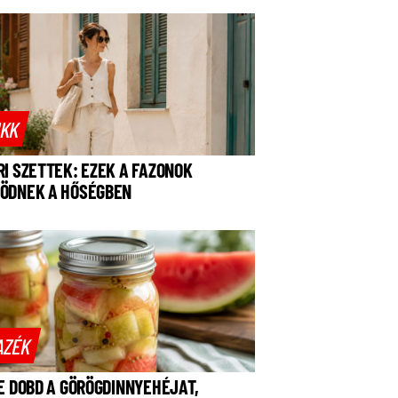
IKK
RI SZETTEK: EZEK A FAZONOK
ÖDNEK A HŐSÉGBEN
AZÉK
NE DOBD A GÖRÖGDINNYEHÉJAT,