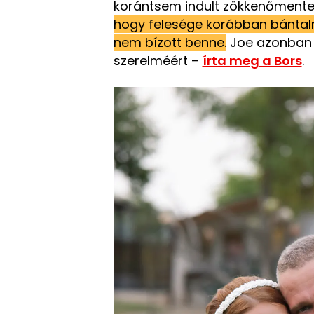
korántsem indult zökkenőment
hogy felesége korábban bántalm
nem bízott benne.
Joe azonban n
szerelméért –
írta meg a Bors
.