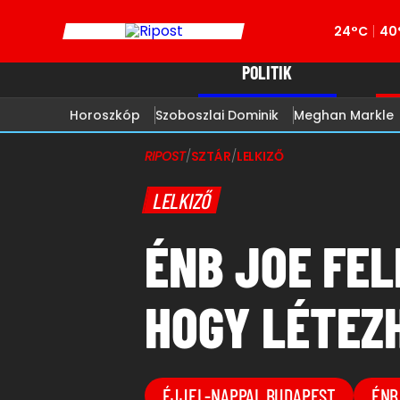
24°C
40
POLITIK
Horoszkóp
Szoboszlai Dominik
Meghan Markle
RIPOST
/
SZTÁR
/
LELKIZŐ
LELKIZŐ
ÉNB JOE FEL
HOGY LÉTEZH
ÉJJEL-NAPPAL BUDAPEST
ÉNB