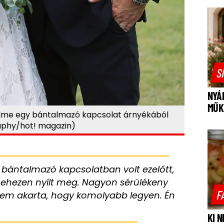
S
NYÁ
MŰK
elme egy bántalmazó kapcsolat árnyékából
graphy/hot! magazin)
bántalmazó kapcsolatban volt ezelőtt,
nehezen nyílt meg. Nagyon sérülékeny
F
de nem akarta, hogy komolyabb legyen. Én
KI 