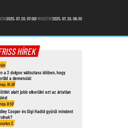
OZVA
2025. 07. 20. 07:00
FRISSÍTVE
2025. 07. 20. 08:30
FRISS HÍREK
rája
n a 3 dolgon változtass időben, hogy
erüld a demenciát
nap, 16:29
üttlét alatt jobb elkerülni ezt az ártatlan
dést
nap, 9:59
dley Cooper és Gigi Hadid gyűrűi mindent
rulnak?
usztus 3.