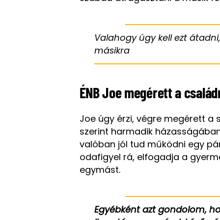
Valahogy úgy kell ezt átadni
másikra
ÉNB Joe megérett a család
Joe úgy érzi, végre megérett a 
szerint harmadik házasságában 
valóban jól tud működni egy pá
odafigyel rá, elfogadja a gyerme
egymást.
Egyébként azt gondolom, h