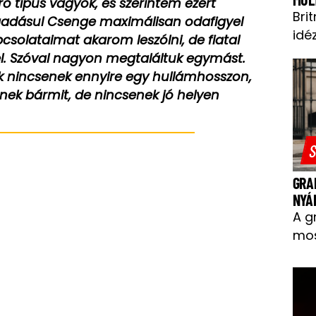
rő típus vagyok, és szerintem ezért
Bri
áadásul Csenge maximálisan odafigyel
idéz
csolataimat akarom leszólni, de fiatal
el. Szóval nagyon megtaláltuk egymást.
ik nincsenek ennyire egy hullámhosszon,
nek bármit, de nincsenek jó helyen
S
GRA
NYÁ
A g
mos