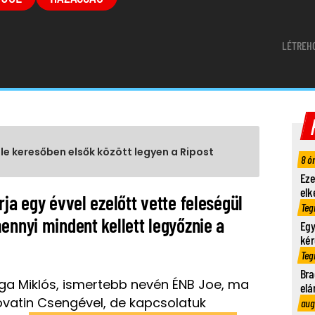
LÉTREH
gle keresőben elsők között legyen a Ripost
8 ó
Eze
elk
rja egy évvel ezelőtt vette feleségül
Teg
ennyi mindent kellett legyőznie a
Egy
kér
Teg
Bra
rga Miklós, ismertebb nevén ÉNB Joe, ma
elá
vatin Csengével, de kapcsolatuk
aug