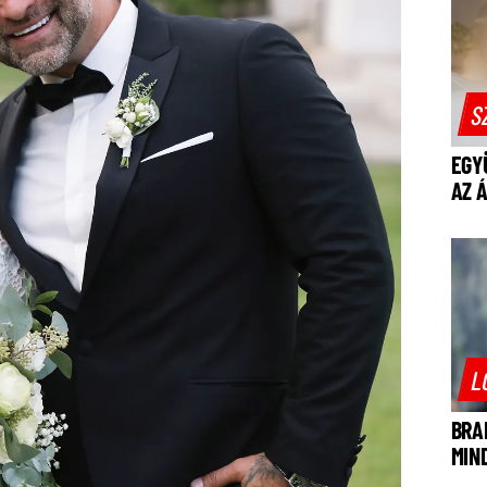
S
EGY
AZ 
L
BRA
MIN