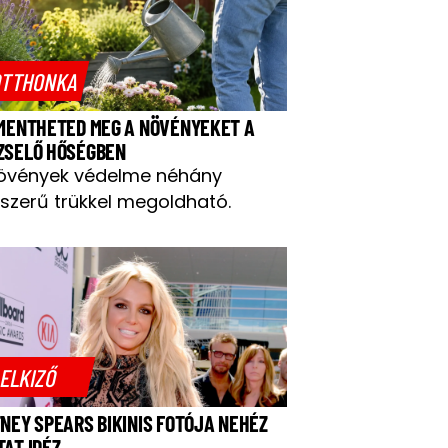
TTHONKA
 MENTHETED MEG A NÖVÉNYEKET A
ZSELŐ HŐSÉGBEN
övények védelme néhány
szerű trükkel megoldható.
ELKIZŐ
TNEY SPEARS BIKINIS FOTÓJA NEHÉZ
TAT IDÉZ