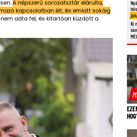
esen.
A népszerű sorozatsztár elárulta,
Nyá
hő
azó kapcsolatban élt, és emiatt sokáig
júli
em adta fel, és kitartóan küzdött a
Ki 
sa
MÉG
M
EZE
HOG