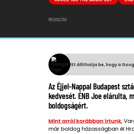
MEGOSZTÁS
Itt állíthatja be, hogy a Goo
Az Éjjel-Nappal Budapest sztá
kedvesét. ÉNB Joe elárulta, m
boldogságért.
Mint arról korábban írtunk
, Va
már boldog házasságban él Hro