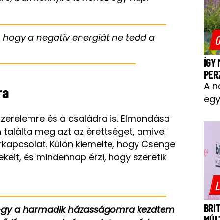
, hogy a negatív energiát ne tedd a
O
ÍGY
PER
A n
ra
egy
szerelemre és a családra is. Elmondása
találta meg azt az érettséget, amivel
rkapcsolat. Külön kiemelte, hogy Csenge
keit, és mindennap érzi, hogy szeretik
L
BRI
ogy a harmadik házasságomra kezdtem
MÚL