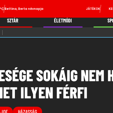
°C
Bettina, Berta névnapja
JÁTÉKOK
KE
SZTÁR
ÉLETMÓDI
SP
ESÉGE SOKÁIG NEM H
ET ILYEN FÉRFI
 JOE
HÁZASSÁG