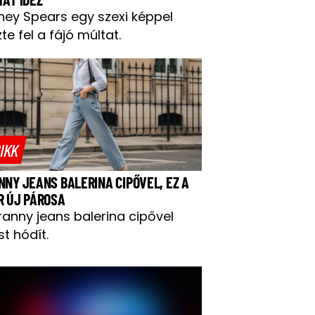
tney Spears egy szexi képpel
te fel a fájó múltat.
IKK
NNY JEANS BALERINA CIPŐVEL, EZ A
R ÚJ PÁROSA
ranny jeans balerina cipővel
t hódít.