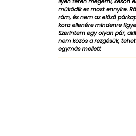
ilyen téren megérni, későn é
működik ez most ennyire. R
rám, és nem az előző párkap
kora ellenére mindenre figy
Szerintem egy olyan pár, ak
nem közös a rezgésük, tehet
egymás mellett