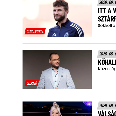
2026. 06. 
ITT A 
SZTÁR
Sokkolta 
OLDALVONAL
2026. 06. 
KŐHAL
Közösségi
LELKIZŐ
2026. 06. 
VÁLSÁG