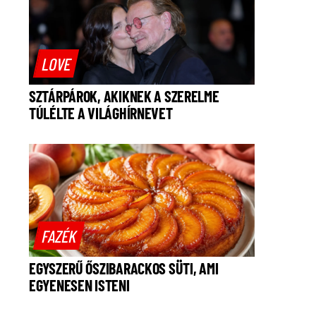
LOVE
SZTÁRPÁROK, AKIKNEK A SZERELME
TÚLÉLTE A VILÁGHÍRNEVET
FAZÉK
EGYSZERŰ ŐSZIBARACKOS SÜTI, AMI
EGYENESEN ISTENI