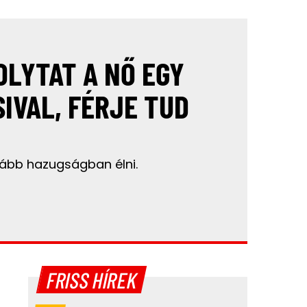
OLYTAT A NŐ EGY
SIVAL, FÉRJE TUD
vább hazugságban élni.
FRISS HÍREK