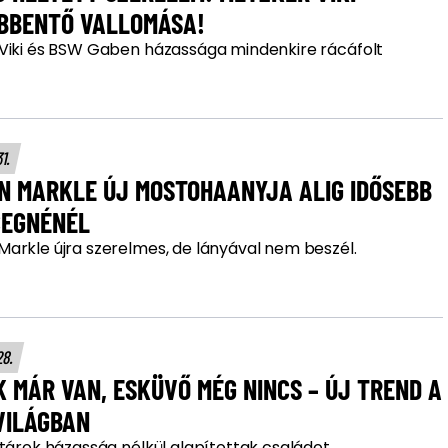
BBENTŐ VALLOMÁSA!
Viki és BSW Gaben házassága mindenkire rácáfolt
31.
N MARKLE ÚJ MOSTOHAANYJA ALIG IDŐSEBB
CEGNÉNÉL
arkle újra szerelmes, de lányával nem beszél.
28.
 MÁR VAN, ESKÜVŐ MÉG NINCS – ÚJ TREND A
VILÁGBAN
tárok házasság nélkül alapítottak családot.