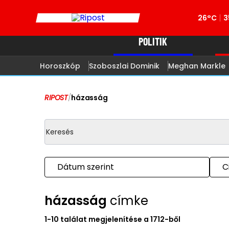
26°C
3
POLITIK
Horoszkóp
Szoboszlai Dominik
Meghan Markle
RIPOST
/
házasság
Dátum szerint
C
házasság
címke
1-10 találat megjelenítése a 1712-ből