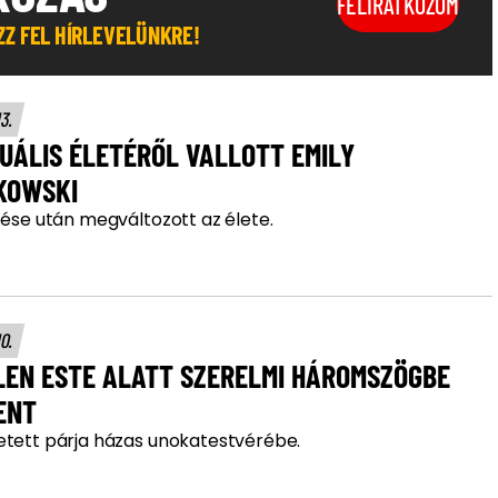
FELIRATKOZOM
OZZ FEL HÍRLEVELÜNKRE!
13.
UÁLIS ÉLETÉRŐL VALLOTT EMILY
KOWSKI
tése után megváltozott az élete.
10.
LEN ESTE ALATT SZERELMI HÁROMSZÖGBE
ENT
etett párja házas unokatestvérébe.