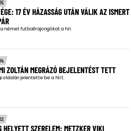
05.
VÉGE: 17 ÉV HÁZASSÁG UTÁN VÁLIK AZ ISMERT
PÁR
a német futballrajongókat a hír.
04.
MI ZOLTÁN MEGRÁZÓ BEJELENTÉST TETT
 oldalán jelentette be a hírt.
03.
 HELYETT SZERELEM: METZKER VIKI