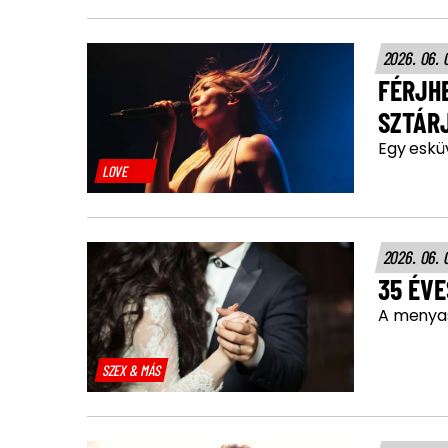
2026. 06. 
FÉRJH
SZTÁR
Egy eskü
LOVE
2026. 06. 
35 ÉV
A menyas
SZEX & MÁS