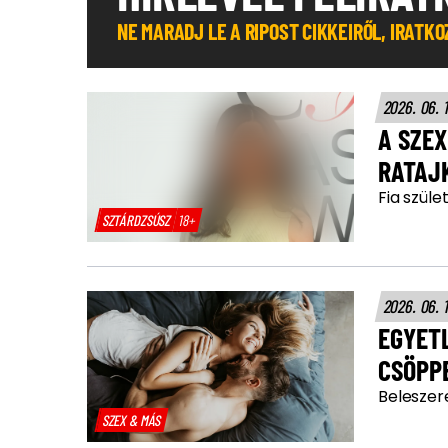
NE MARADJ LE A RIPOST CIKKEIRŐL, IRATK
2026. 06. 
A SZEX
RATAJ
Fia szüle
SZTÁRDZSÚSZ
18+
2026. 06. 
EGYET
CSÖPP
Beleszer
SZEX & MÁS