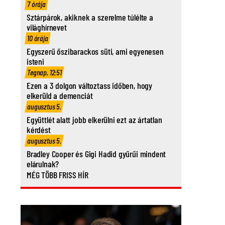
7 órája
Sztárpárok, akiknek a szerelme túlélte a
világhírnevet
10 órája
Egyszerű őszibarackos süti, ami egyenesen
isteni
Tegnap, 12:51
Ezen a 3 dolgon változtass időben, hogy
elkerüld a demenciát
augusztus 5.
Együttlét alatt jobb elkerülni ezt az ártatlan
kérdést
augusztus 5.
Bradley Cooper és Gigi Hadid gyűrűi mindent
elárulnak?
MÉG TÖBB FRISS HÍR