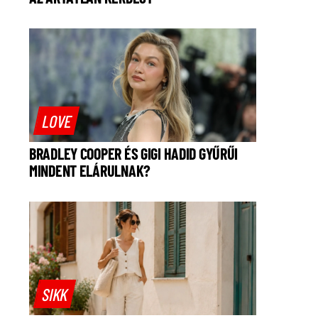
LOVE
BRADLEY COOPER ÉS GIGI HADID GYŰRŰI
MINDENT ELÁRULNAK?
SIKK