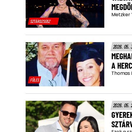
MEGDÖ
Metzker 
SZTÁRDZSÚSZ
2026. 05. 
MEGHA
A HER
Thomas M
FÜLES
2026. 05. 
GYEREK
SZTÁR
Ezek a sz