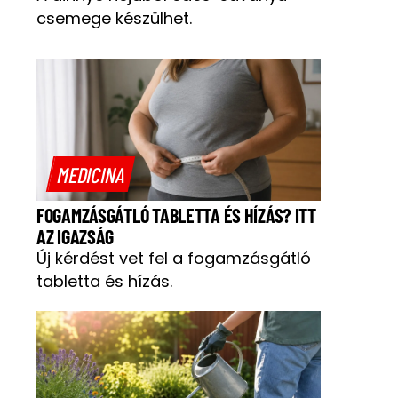
csemege készülhet.
MEDICINA
FOGAMZÁSGÁTLÓ TABLETTA ÉS HÍZÁS? ITT
AZ IGAZSÁG
Új kérdést vet fel a fogamzásgátló
tabletta és hízás.