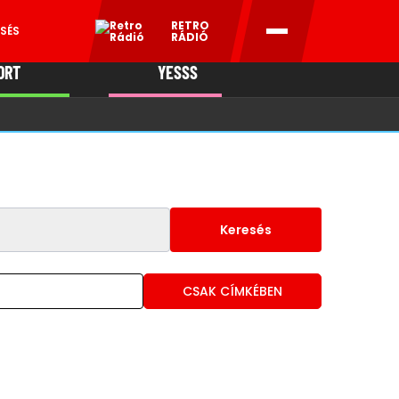
RETRO
SÉS
RÁDIÓ
ORT
YESSS
MANI
Keresés
CSAK CÍMKÉBEN