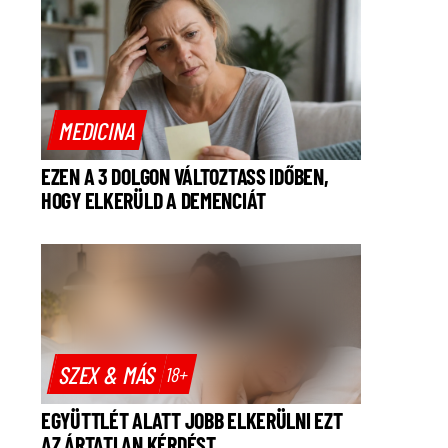
MEDICINA
EZEN A 3 DOLGON VÁLTOZTASS IDŐBEN,
HOGY ELKERÜLD A DEMENCIÁT
SZEX & MÁS
18+
EGYÜTTLÉT ALATT JOBB ELKERÜLNI EZT
AZ ÁRTATLAN KÉRDÉST