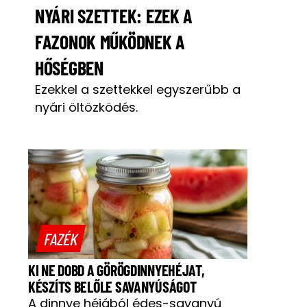
NYÁRI SZETTEK: EZEK A
FAZONOK MŰKÖDNEK A
HŐSÉGBEN
Ezekkel a szettekkel egyszerűbb a
nyári öltözködés.
FAZÉK
KI NE DOBD A GÖRÖGDINNYEHÉJAT,
KÉSZÍTS BELŐLE SAVANYÚSÁGOT
A dinnye héjából édes-savanyú