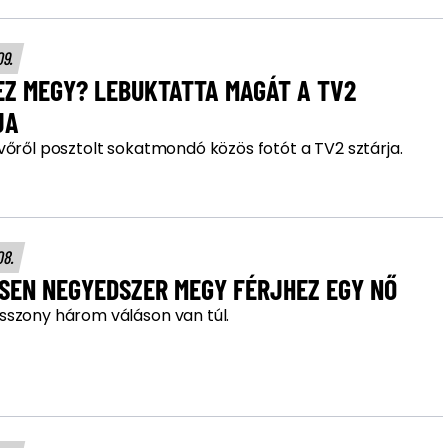
09.
EZ MEGY? LEBUKTATTA MAGÁT A TV2
JA
vőről posztolt sokatmondó közös fotót a TV2 sztárja.
08.
ESEN NEGYEDSZER MEGY FÉRJHEZ EGY NŐ
szony három váláson van túl.