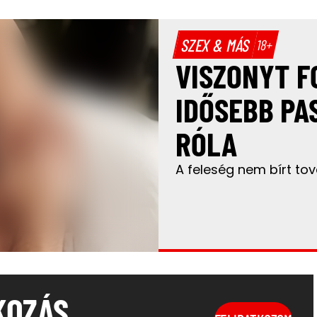
SZEX & MÁS
18+
VISZONYT F
IDŐSEBB PA
RÓLA
A feleség nem bírt to
KOZÁS