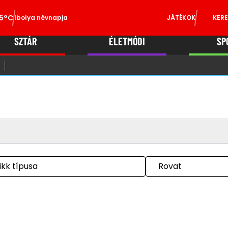
5°C
Ibolya névnapja
JÁTÉKOK
KERE
SZTÁR
ÉLETMÓDI
SP
ikk típusa
Rovat