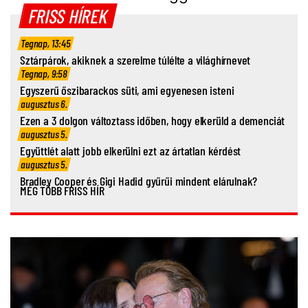
FRISS HÍREK
Tegnap, 13:45
Sztárpárok, akiknek a szerelme túlélte a világhírnevet
Tegnap, 9:58
Egyszerű őszibarackos süti, ami egyenesen isteni
augusztus 6.
Ezen a 3 dolgon változtass időben, hogy elkerüld a demenciát
augusztus 5.
Együttlét alatt jobb elkerülni ezt az ártatlan kérdést
augusztus 5.
Bradley Cooper és Gigi Hadid gyűrűi mindent elárulnak?
MÉG TÖBB FRISS HÍR