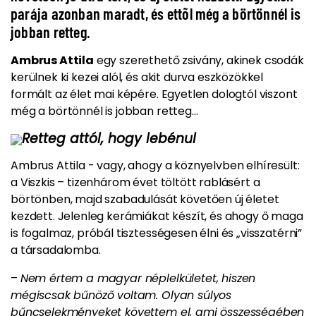
parája azonban maradt, és ettõl még a börtönnél is
jobban retteg.
Ambrus Attila
egy szerethető zsivány, akinek csodák
kerülnek ki kezei alól, és akit durva eszközökkel
formált az élet mai képére. Egyetlen dologtól viszont
még a börtönnél is jobban retteg…
Retteg attól, hogy lebénul
Ambrus Attila - vagy, ahogy a köznyelvben elhíresült:
a Viszkis –
tizenhárom évet töltött rablásért a
börtönben
, majd szabadulását követően új életet
kezdett. Jelenleg kerámiákat készít, és ahogy ő maga
is fogalmaz, próbál tisztességesen élni és „visszatérni”
a társadalomba.
–
Nem értem a magyar néplelkületet, hiszen
mégiscsak bűnöző voltam. Olyan súlyos
bűncselekményeket követtem el, ami összességében