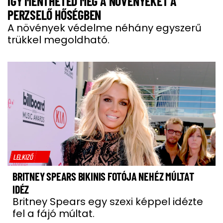
ÍGY MENTHETED MEG A NÖVÉNYEKET A
PERZSELŐ HŐSÉGBEN
A növények védelme néhány egyszerű
trükkel megoldható.
LELKIZŐ
BRITNEY SPEARS BIKINIS FOTÓJA NEHÉZ MÚLTAT
IDÉZ
Britney Spears egy szexi képpel idézte
fel a fájó múltat.