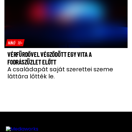
NÍNÓ
18+
VÉRFÜRDŐVEL VÉGZŐDÖTT EGY VITA A
FODRÁSZÜZLET ELŐTT
A családapát saját szerettei szeme
láttára lőtték le.