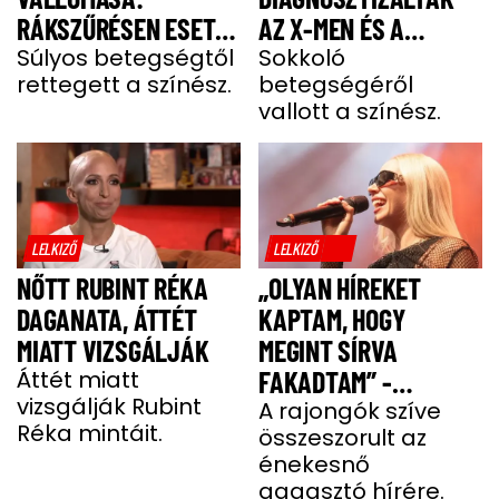
RÁKSZŰRÉSEN ESETT
AZ X-MEN ÉS A
ÁT A SZÍNÉSZ EGY
Súlyos betegségtől
DEADPOOL SZTÁRJÁT
Sokkoló
rettegett a színész.
betegségéről
FÁJDALMAS CSOMÓ
vallott a színész.
MIATT
LELKIZŐ
LELKIZŐ
NŐTT RUBINT RÉKA
„OLYAN HÍREKET
DAGANATA, ÁTTÉT
KAPTAM, HOGY
MIATT VIZSGÁLJÁK
MEGINT SÍRVA
Áttét miatt
FAKADTAM” -
vizsgálják Rubint
TELJESEN ÖSSZETÖRT
A rajongók szíve
Réka mintáit.
összeszorult az
MISS MOOD
énekesnő
aggasztó hírére.