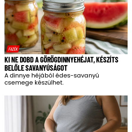
FAZÉK
KI NE DOBD A GÖRÖGDINNYEHÉJAT, KÉSZÍTS
BELŐLE SAVANYÚSÁGOT
A dinnye héjából édes-savanyú
csemege készülhet.