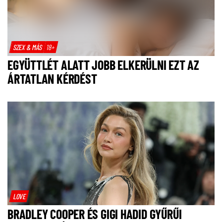
SZEX & MÁS
18+
EGYÜTTLÉT ALATT JOBB ELKERÜLNI EZT AZ
ÁRTATLAN KÉRDÉST
LOVE
BRADLEY COOPER ÉS GIGI HADID GYŰRŰI