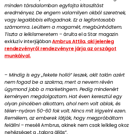
minden társdalomban egyfajta kitaszítást
eredményez. De engem valamilyen okból szeretnek,
vagy legalábbis elfogadnak. Ez a legfontosabb
számomra. Leültem a magamét, megbűnhődtem.
Tiszta a lelkiismeretem
– árulta el a Star magazin
exkluzív interjújában
Ambrus Attila, aki jelenleg
rendezvényről rendezvényre járja az országot
munkáival.
–
Mindig is egy „fekete holló” leszek
, akit talán azért
nem fogad be a szakma, mert a nevem révén
úgymond jobb a marketingem. Pedig mindenért
keményen megdolgoztam.
Hat éven keresztül egy
olyan pincében alkottam, ahol nem volt ablak
, és
télen-nyáron 50-60 fok volt. Nincs mit irigyelni ezen.
Remélem, az emberek látják, hogy megpróbáltam
felállni
– meséli Ambrus, akinek nem csak lelkileg okoz
nehézséget a „talpra állás”.