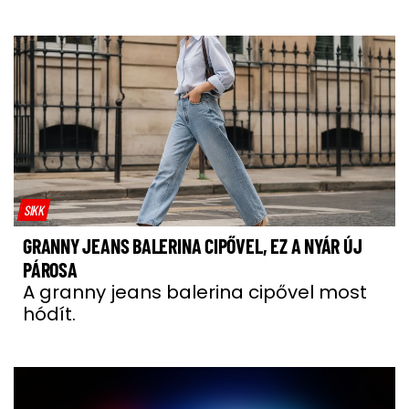
SIKK
GRANNY JEANS BALERINA CIPŐVEL, EZ A NYÁR ÚJ
PÁROSA
A granny jeans balerina cipővel most
hódít.