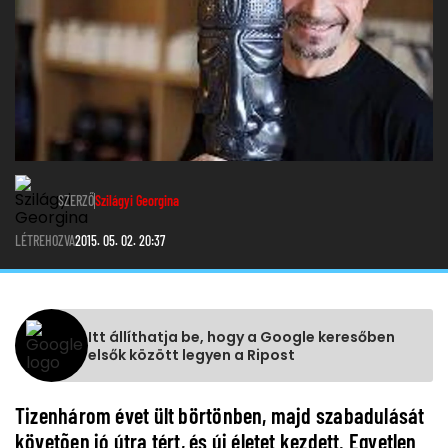
SZERZŐ
Szilágyi Georgina
LÉTREHOZVA
2015. 05. 02. 20:37
Itt állíthatja be, hogy a Google keresőben
elsők között legyen a Ripost
Tizenhárom évet ült börtönben, majd szabadulását
követõen jó útra tért, és új életet kezdett. Egyetlen