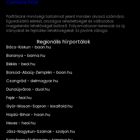
Portfóliónk minőségi tartalmat jelent minden olvasó számára.
Egyedülálló elérést, országos lefedettséget és változatos
megjelenési lehetőséget biztosít. Folyamatosan keressük az új
irányokat és fejlődési lehetőségeket. Ez jövőnk záloga.
Regionális hírportálok
Bács-Kiskun - baon.hu
Baranya - bama.hu
Békés - beol.hu
Borsod-Abaúj-Zemplén - boon.hu
Csongrád - delmagyar.hu
Dunaújváros - duol.hu
Fejér - feol.hu
Győr-Moson-Sopron - kisalfold.hu
Hajdú-Bihar - haon.hu
Heves - heol.hu
Jász-Nagykun-Szolnok - szoljon.hu
Komárom-Esztergom - kemma.hu