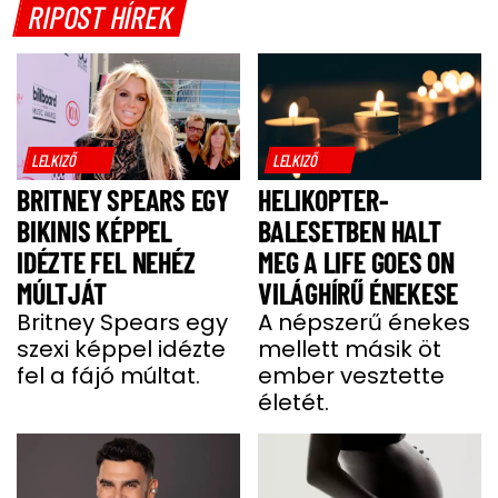
RIPOST HÍREK
LELKIZŐ
LELKIZŐ
BRITNEY SPEARS EGY
HELIKOPTER-
BIKINIS KÉPPEL
BALESETBEN HALT
IDÉZTE FEL NEHÉZ
MEG A LIFE GOES ON
MÚLTJÁT
VILÁGHÍRŰ ÉNEKESE
Britney Spears egy
A népszerű énekes
szexi képpel idézte
mellett másik öt
fel a fájó múltat.
ember vesztette
életét.