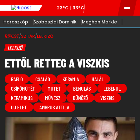
23°C
33°C
Horoszkóp
Szoboszlai Dominik
Meghan Markle
RIPOST
/
SZTÁR
/
LELKIZŐ
LELKIZŐ
ETTŐL RETTEG A VISZKIS
RABLÓ
CSALÁD
KERÁMIA
HALÁL
CSÍPŐMŰTÉT
MUTET
BÉNULÁS
LEBÉNUL
KERAMIKUS
MŰVÉSZ
BŰNÖZŐ
VISZKIS
ÚJ ÉLET
AMBRUS ATTILA