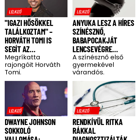
LELKIZŐ
LELKIZŐ
"IGAZI HŐSÖKKEL
ANYUKA LESZ A HÍRES
TALÁLKOZTAM" –
SZÍNÉSZNŐ,
HORVÁTH TOMI IS
BABAPOCAKJÁT
SEGÍT AZ
LENCSEVÉGRE
IZOMSORVADÁSOS
Megríkatta
KAPTÁK
A színésznő első
rajongóit Horváth
gyermekével
ALEXNEK
Tomi.
várandós.
LELKIZŐ
LELKIZŐ
DWAYNE JOHNSON
RENDKÍVÜL RITKA
SOKKOLÓ
RÁKKAL
VALLOMÁSA:
DIAGNOSZTIZÁLTÁK