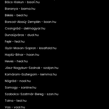
Bács-Kiskun - baon.hu
Baranya - bama.hu
Békés - beol.hu
Borsod-Abaúj-Zemplén - boon.hu
Csongrád - delmagyar.hu
Dunaújváros - duol.hu
Fejér - feol.hu
Győr-Moson-Sopron - kisalfold.hu
Hajdú-Bihar - haon.hu
Heves - heol.hu
Jász-Nagykun-Szolnok - szoljon.hu
Komárom-Esztergom - kemma.hu
Nógrád - nool.hu
Somogy - sonline.hu
Szabolcs-Szatmár-Bereg - szon.hu
Tolna - teol.hu
Vas - vaol.hu