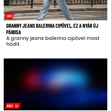
SIKK
GRANNY JEANS BALERINA CIPŐVEL, EZ A NYÁR ÚJ
PÁROSA
A granny jeans balerina cipővel most
hódít.
NÍNÓ
18+