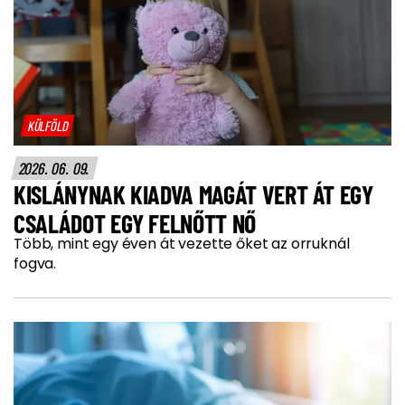
KÜLFÖLD
2026. 06. 09.
KISLÁNYNAK KIADVA MAGÁT VERT ÁT EGY
CSALÁDOT EGY FELNŐTT NŐ
Több, mint egy éven át vezette őket az orruknál
fogva.