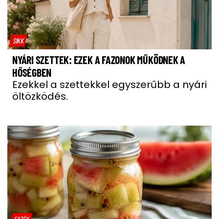
SIKK
NYÁRI SZETTEK: EZEK A FAZONOK MŰKÖDNEK A
HŐSÉGBEN
Ezekkel a szettekkel egyszerűbb a nyári
öltözködés.
FAZÉK