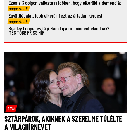
Ezen a 3 dolgon változtass időben, hogy elkerüld a demenciát
augusztus 5.
Együttlét alatt jobb elkerülni ezt az ártatlan kérdést
augusztus 5.
Bradley Cooper és Gigi Hadid gyűrűi mindent elárulnak?
MÉG TÖBB FRISS HÍR
LOVE
SZTÁRPÁROK, AKIKNEK A SZERELME TÚLÉLTE
A VILÁGHÍRNEVET