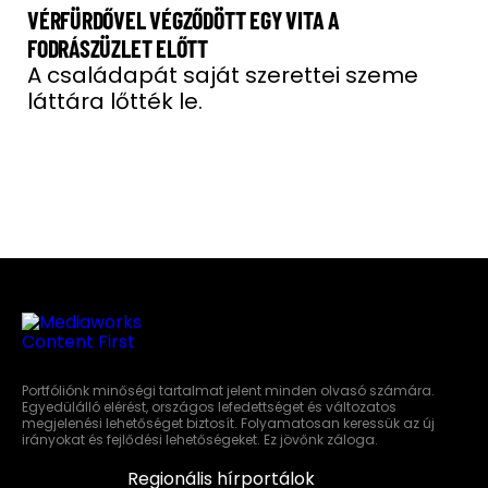
VÉRFÜRDŐVEL VÉGZŐDÖTT EGY VITA A
FODRÁSZÜZLET ELŐTT
A családapát saját szerettei szeme
láttára lőtték le.
Portfóliónk minőségi tartalmat jelent minden olvasó számára.
Egyedülálló elérést, országos lefedettséget és változatos
megjelenési lehetőséget biztosít. Folyamatosan keressük az új
irányokat és fejlődési lehetőségeket. Ez jövőnk záloga.
Regionális hírportálok