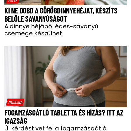
KI NE DOBD A GÖRÖGDINNYEHÉJAT, KÉSZÍTS
BELŐLE SAVANYÚSÁGOT
A dinnye héjából édes-savanyú
csemege készülhet.
MEDICINA
FOGAMZÁSGÁTLÓ TABLETTA ÉS HÍZÁS? ITT AZ
IGAZSÁG
Új kérdést vet fel a fogamzásgátló