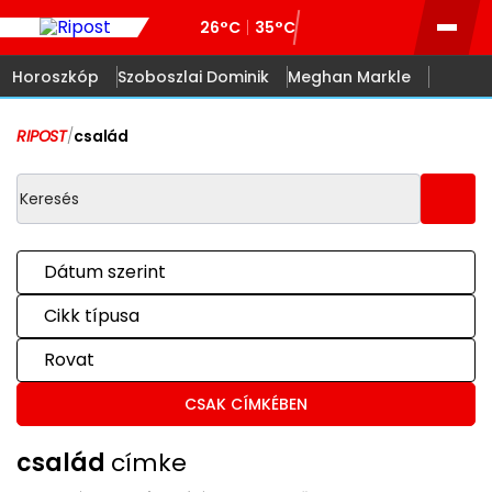
26°C
35°C
Horoszkóp
Szoboszlai Dominik
Meghan Markle
RIPOST
/
család
Dátum szerint
Cikk típusa
Rovat
CSAK CÍMKÉBEN
család
címke