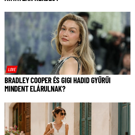
LOVE
BRADLEY COOPER ÉS GIGI HADID GYŰRŰI
MINDENT ELÁRULNAK?