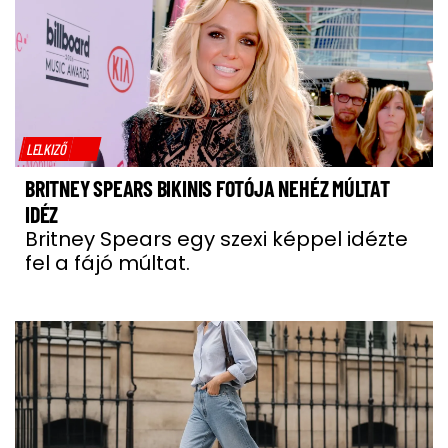
LELKIZŐ
BRITNEY SPEARS BIKINIS FOTÓJA NEHÉZ MÚLTAT
IDÉZ
Britney Spears egy szexi képpel idézte
fel a fájó múltat.