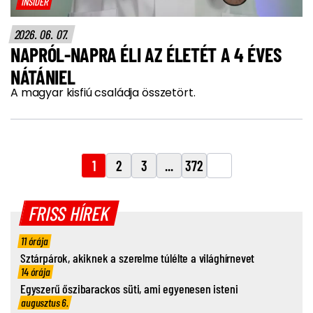
INSIDER
2026. 06. 07.
NAPRÓL-NAPRA ÉLI AZ ÉLETÉT A 4 ÉVES
NÁTÁNIEL
A magyar kisfiú családja összetört.
1
2
3
...
372
FRISS HÍREK
11 órája
Sztárpárok, akiknek a szerelme túlélte a világhírnevet
14 órája
Egyszerű őszibarackos süti, ami egyenesen isteni
augusztus 6.