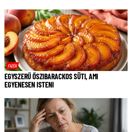
FAZÉK
EGYSZERŰ ŐSZIBARACKOS SÜTI, AMI
EGYENESEN ISTENI