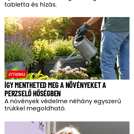
tabletta és hízás.
OTTHONKA
ÍGY MENTHETED MEG A NÖVÉNYEKET A
PERZSELŐ HŐSÉGBEN
A növények védelme néhány egyszerű
trükkel megoldható.