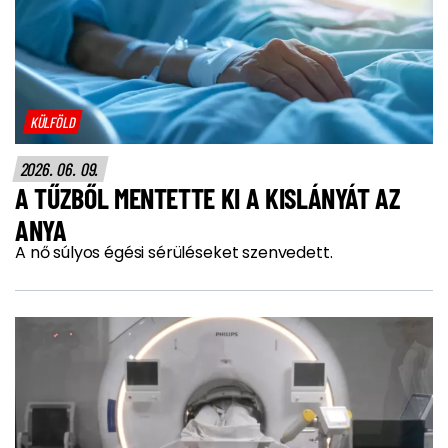
KÜLFÖLD
2026. 06. 09.
A TŰZBŐL MENTETTE KI A KISLÁNYÁT AZ
ANYA
A nő súlyos égési sérüléseket szenvedett.