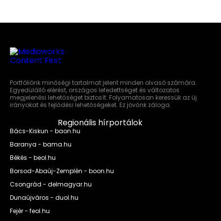
Portfóliónk minőségi tartalmat jelent minden olvasó számára.
Egyedülálló elérést, országos lefedettséget és változatos
megjelenési lehetőséget biztosít. Folyamatosan keressük az új
irányokat és fejlődési lehetőségeket. Ez jövőnk záloga.
Regionális hírportálok
Bács-Kiskun - baon.hu
Baranya - bama.hu
Békés - beol.hu
Borsod-Abaúj-Zemplén - boon.hu
Csongrád - delmagyar.hu
Dunaújváros - duol.hu
Fejér - feol.hu