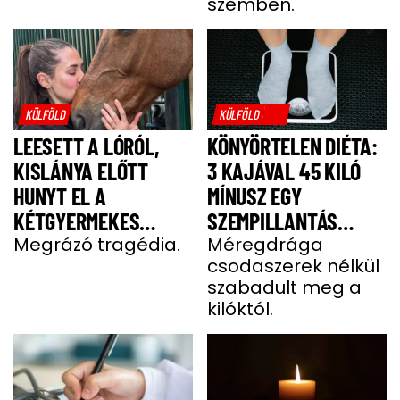
szemben.
KÜLFÖLD
KÜLFÖLD
LEESETT A LÓRÓL,
KÖNYÖRTELEN DIÉTA:
KISLÁNYA ELŐTT
3 KAJÁVAL 45 KILÓ
HUNYT EL A
MÍNUSZ EGY
KÉTGYERMEKES
SZEMPILLANTÁS
DONATELLA
Megrázó tragédia.
ALATT
Méregdrága
csodaszerek nélkül
szabadult meg a
kilóktól.