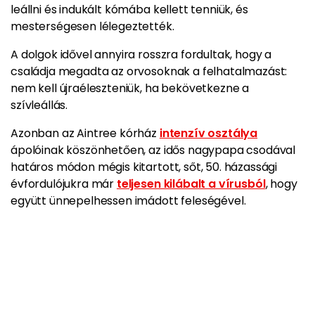
leállni és indukált kómába kellett tenniük, és
mesterségesen lélegeztették.
A dolgok idővel annyira rosszra fordultak, hogy a
családja megadta az orvosoknak a felhatalmazást:
nem kell újraéleszteniük, ha bekövetkezne a
szívleállás.
Azonban az Aintree kórház
intenzív osztálya
ápolóinak köszönhetően,
az idős nagypapa csodával
határos módon mégis kitartott, sőt, 50. házassági
évfordulójukra már
teljesen kilábalt a vírusból
, hogy
együtt ünnepelhessen imádott feleségével.