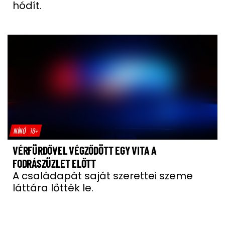
hódít.
NÍNÓ
18+
VÉRFÜRDŐVEL VÉGZŐDÖTT EGY VITA A
FODRÁSZÜZLET ELŐTT
A családapát saját szerettei szeme
láttára lőtték le.