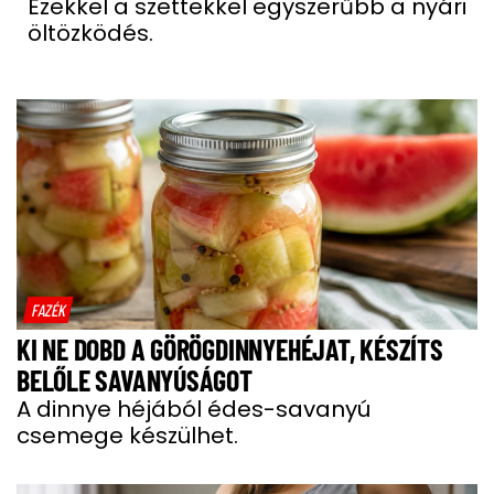
Ezekkel a szettekkel egyszerűbb a nyári
öltözködés.
FAZÉK
KI NE DOBD A GÖRÖGDINNYEHÉJAT, KÉSZÍTS
BELŐLE SAVANYÚSÁGOT
A dinnye héjából édes-savanyú
csemege készülhet.