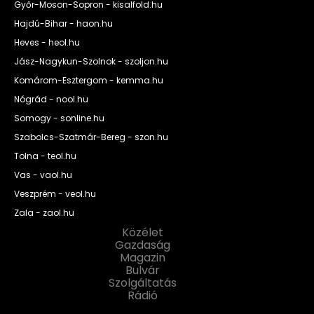
Győr-Moson-Sopron - kisalfold.hu
Hajdú-Bihar - haon.hu
Heves - heol.hu
Jász-Nagykun-Szolnok - szoljon.hu
Komárom-Esztergom - kemma.hu
Nógrád - nool.hu
Somogy - sonline.hu
Szabolcs-Szatmár-Bereg - szon.hu
Tolna - teol.hu
Vas - vaol.hu
Veszprém - veol.hu
Zala - zaol.hu
Közélet
Gazdaság
Magazin
Bulvár
Szolgáltatás
Rádió