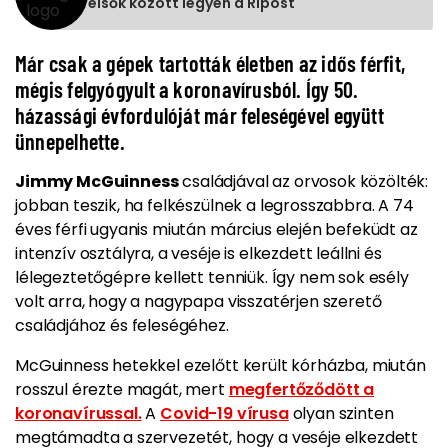
elsők között legyen a Ripost
Már csak a gépek tartották életben az idős férfit,
mégis felgyógyult a koronavírusból. Így 50.
házassági évfordulóját már feleségével együtt
ünnepelhette.
Jimmy McGuinness
családjával az orvosok közölték:
jobban teszik, ha felkészülnek a legrosszabbra. A 74
éves férfi ugyanis miután március elején befeküdt az
intenzív osztályra, a veséje is elkezdett leállni és
lélegeztetőgépre kellett tenniük. Így nem sok esély
volt arra, hogy a nagypapa visszatérjen szerető
családjához és feleségéhez.
McGuinness hetekkel ezelőtt került kórházba, miután
rosszul érezte magát, mert
megfertőződött a
koronavírussal.
A
Covid-19 vírusa
olyan szinten
megtámadta a szervezetét, hogy a veséje elkezdett