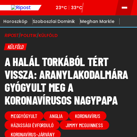
23°C
33°C
Horoszkóp
Szoboszlai Dominik
Meghan Markle
RIPOST
/
POLITIK
/
KÜLFÖLD
KÜLFÖLD
A HALÁL TORKÁBÓL TÉRT
VISSZA: ARANYLAKODALMÁRA
GYÓGYULT MEG A
KORONAVÍRUSOS NAGYPAPA
MEGGYÓGYULT
ANGLIA
KORONAVÍRUS
HÁZASSÁGI ÉVFORDULÓ
JIMMY MCGUINNESS
KORONAVÍRUS-JÁRVÁNY