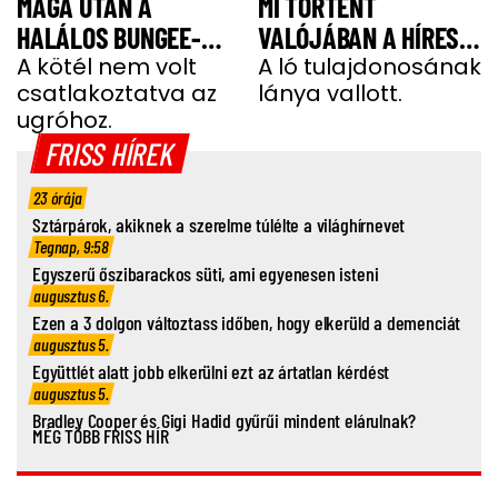
MAGA UTÁN A
MI TÖRTÉNT
HALÁLOS BUNGEE-
VALÓJÁBAN A HÍRES
UGRÁS ELŐTT A
A kötél nem volt
SHERGAR CSŐDÖRREL”
A ló tulajdonosának
csatlakoztatva az
lánya vallott.
FIATAL NŐ
ugróhoz.
FRISS HÍREK
23 órája
Sztárpárok, akiknek a szerelme túlélte a világhírnevet
Tegnap, 9:58
Egyszerű őszibarackos süti, ami egyenesen isteni
augusztus 6.
Ezen a 3 dolgon változtass időben, hogy elkerüld a demenciát
augusztus 5.
Együttlét alatt jobb elkerülni ezt az ártatlan kérdést
augusztus 5.
Bradley Cooper és Gigi Hadid gyűrűi mindent elárulnak?
MÉG TÖBB FRISS HÍR