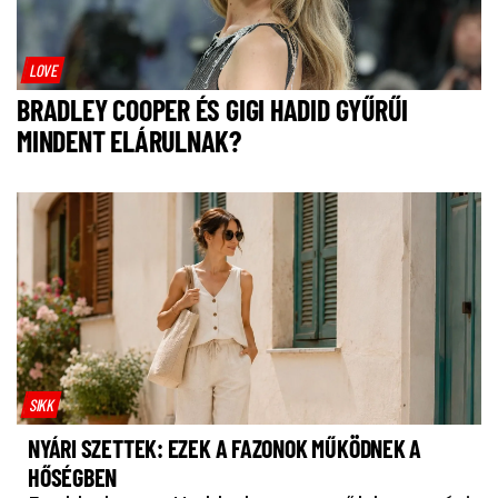
LOVE
BRADLEY COOPER ÉS GIGI HADID GYŰRŰI
MINDENT ELÁRULNAK?
SIKK
NYÁRI SZETTEK: EZEK A FAZONOK MŰKÖDNEK A
HŐSÉGBEN