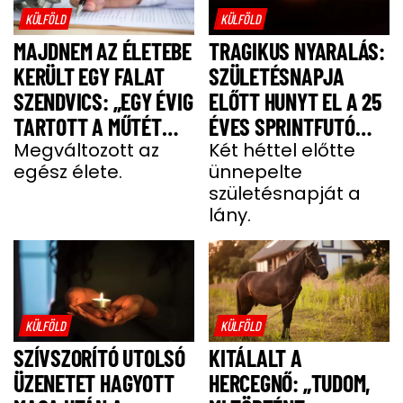
KÜLFÖLD
KÜLFÖLD
MAJDNEM AZ ÉLETEBE
TRAGIKUS NYARALÁS:
KERÜLT EGY FALAT
SZÜLETÉSNAPJA
SZENDVICS: „EGY ÉVIG
ELŐTT HUNYT EL A 25
TARTOTT A MŰTÉT
ÉVES SPRINTFUTÓ
UTÁNI FELÉPÜLÉS”
Megváltozott az
LÁNY
Két héttel előtte
egész élete.
ünnepelte
születésnapját a
lány.
KÜLFÖLD
KÜLFÖLD
SZÍVSZORÍTÓ UTOLSÓ
KITÁLALT A
ÜZENETET HAGYOTT
HERCEGNŐ: „TUDOM,