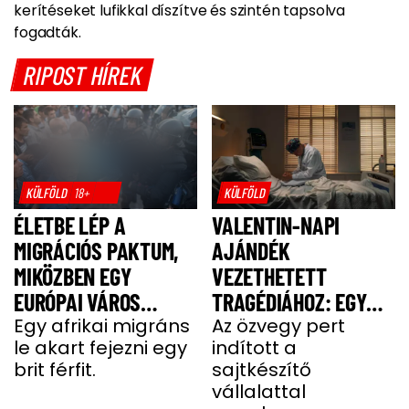
kerítéseket lufikkal díszítve és szintén tapsolva
fogadták.
RIPOST HÍREK
KÜLFÖLD
18+
KÜLFÖLD
ÉLETBE LÉP A
VALENTIN-NAPI
MIGRÁCIÓS PAKTUM,
AJÁNDÉK
MIKÖZBEN EGY
VEZETHETETT
EURÓPAI VÁROS
TRAGÉDIÁHOZ: EGY
LÁNGOKBAN ÁLL A
Egy afrikai migráns
SAJT MIATT HALT MEG
Az özvegy pert
le akart fejezni egy
indított a
MIGRÁNSERŐSZAK
A FÉRJ
brit férfit.
sajtkészítő
MIATT
vállalattal