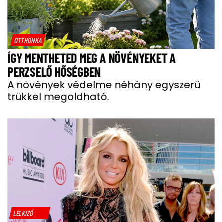
OTTHONKA
ÍGY MENTHETED MEG A NÖVÉNYEKET A
PERZSELŐ HŐSÉGBEN
A növények védelme néhány egyszerű
trükkel megoldható.
LELKIZŐ