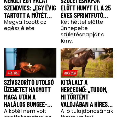
KERÜLT EGY FALAT
SZÜLETÉSNAPJA
SZENDVICS: „EGY ÉVIG
ELŐTT HUNYT EL A 25
TARTOTT A MŰTÉT
ÉVES SPRINTFUTÓ
UTÁNI FELÉPÜLÉS”
Megváltozott az
LÁNY
Két héttel előtte
egész élete.
ünnepelte
születésnapját a
lány.
KÜLFÖLD
KÜLFÖLD
SZÍVSZORÍTÓ UTOLSÓ
KITÁLALT A
ÜZENETET HAGYOTT
HERCEGNŐ: „TUDOM,
MAGA UTÁN A
MI TÖRTÉNT
HALÁLOS BUNGEE-
VALÓJÁBAN A HÍRES
UGRÁS ELŐTT A
A kötél nem volt
SHERGAR CSŐDÖRREL”
A ló tulajdonosának