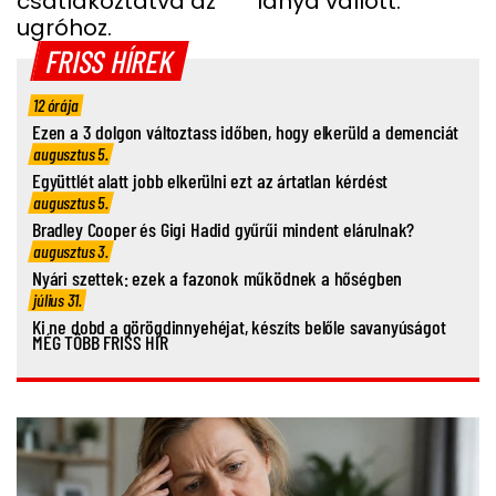
csatlakoztatva az
lánya vallott.
FIATAL NŐ
ugróhoz.
FRISS HÍREK
12 órája
Ezen a 3 dolgon változtass időben, hogy elkerüld a demenciát
augusztus 5.
Együttlét alatt jobb elkerülni ezt az ártatlan kérdést
augusztus 5.
Bradley Cooper és Gigi Hadid gyűrűi mindent elárulnak?
augusztus 3.
Nyári szettek: ezek a fazonok működnek a hőségben
július 31.
Ki ne dobd a görögdinnyehéjat, készíts belőle savanyúságot
MÉG TÖBB FRISS HÍR