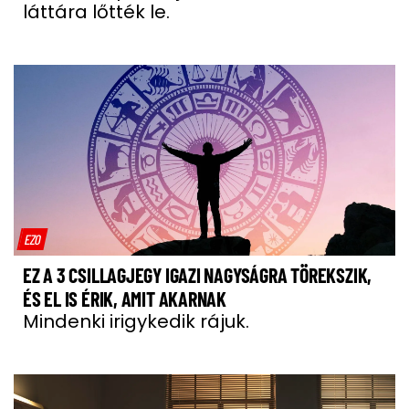
láttára lőtték le.
EZO
EZ A 3 CSILLAGJEGY IGAZI NAGYSÁGRA TÖREKSZIK,
ÉS EL IS ÉRIK, AMIT AKARNAK
Mindenki irigykedik rájuk.