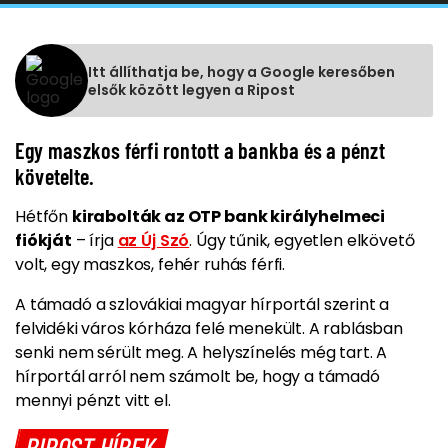
Itt állíthatja be, hogy a Google keresőben
elsők között legyen a Ripost
Egy maszkos férfi rontott a bankba és a pénzt
követelte.
Hétfőn
kirabolták az OTP bank királyhelmeci
fiókját
– írja
az Új Szó
. Úgy tűnik, egyetlen elkövető
volt,
egy maszkos, fehér ruhás férfi.
A támadó a szlovákiai magyar hírportál szerint a
felvidéki város kórháza felé menekült. A rablásban
senki nem sérült meg. A helyszínelés még tart. A
hírportál arról nem számolt be, hogy a támadó
mennyi pénzt vitt el.
RIPOST HÍREK