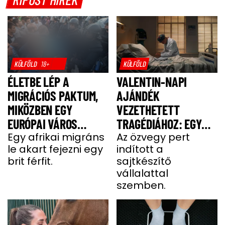
KÜLFÖLD
18+
KÜLFÖLD
ÉLETBE LÉP A
VALENTIN-NAPI
MIGRÁCIÓS PAKTUM,
AJÁNDÉK
MIKÖZBEN EGY
VEZETHETETT
EURÓPAI VÁROS
TRAGÉDIÁHOZ: EGY
LÁNGOKBAN ÁLL A
Egy afrikai migráns
SAJT MIATT HALT MEG
Az özvegy pert
le akart fejezni egy
indított a
MIGRÁNSERŐSZAK
A FÉRJ
brit férfit.
sajtkészítő
MIATT
vállalattal
szemben.