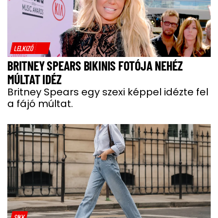
LELKIZŐ
BRITNEY SPEARS BIKINIS FOTÓJA NEHÉZ
MÚLTAT IDÉZ
Britney Spears egy szexi képpel idézte fel
a fájó múltat.
SIKK