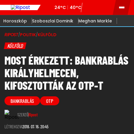
24°C
40°C
Horoszkóp
Szoboszlai Dominik
Meghan Markle
RIPOST
/
POLITIK
/
KÜLFÖLD
KÜLFÖLD
MOST ÉRKEZETT: BANKRABLÁS
KIRÁLYHELMECEN,
KIFOSZTOTTÁK AZ OTP-T
BANKRABLÁS
OTP
SZERZŐ
Ripost
LÉTREHOZVA
2018. 07. 16. 20:45