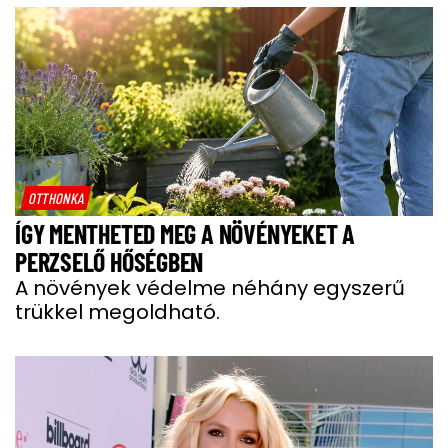
OTTHONKA
ÍGY MENTHETED MEG A NÖVÉNYEKET A
PERZSELŐ HŐSÉGBEN
A növények védelme néhány egyszerű
trükkel megoldható.