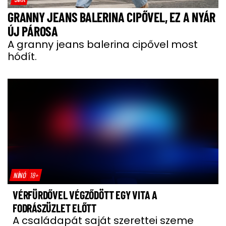
GRANNY JEANS BALERINA CIPŐVEL, EZ A NYÁR
ÚJ PÁROSA
A granny jeans balerina cipővel most
hódít.
NÍNÓ
18+
VÉRFÜRDŐVEL VÉGZŐDÖTT EGY VITA A
FODRÁSZÜZLET ELŐTT
A családapát saját szerettei szeme