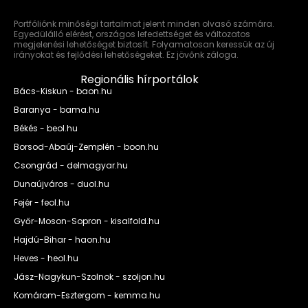
Portfóliónk minőségi tartalmat jelent minden olvasó számára.
Egyedülálló elérést, országos lefedettséget és változatos
megjelenési lehetőséget biztosít. Folyamatosan keressük az új
irányokat és fejlődési lehetőségeket. Ez jövőnk záloga.
Regionális hírportálok
Bács-Kiskun - baon.hu
Baranya - bama.hu
Békés - beol.hu
Borsod-Abaúj-Zemplén - boon.hu
Csongrád - delmagyar.hu
Dunaújváros - duol.hu
Fejér - feol.hu
Győr-Moson-Sopron - kisalfold.hu
Hajdú-Bihar - haon.hu
Heves - heol.hu
Jász-Nagykun-Szolnok - szoljon.hu
Komárom-Esztergom - kemma.hu