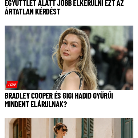
EGYÜTTLÉT ALATT JOBB ELKERÜLNI EZT AZ
ÁRTATLAN KÉRDÉST
LOVE
BRADLEY COOPER ÉS GIGI HADID GYŰRŰI
MINDENT ELÁRULNAK?