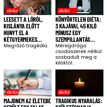
KÜLFÖLD
KÜLFÖLD
LEESETT A LÓRÓL,
KÖNYÖRTELEN DIÉTA:
KISLÁNYA ELŐTT
3 KAJÁVAL 45 KILÓ
HUNYT EL A
MÍNUSZ EGY
KÉTGYERMEKES
SZEMPILLANTÁS
DONATELLA
Megrázó tragédia.
ALATT
Méregdrága
csodaszerek nélkül
szabadult meg a
kilóktól.
KÜLFÖLD
KÜLFÖLD
MAJDNEM AZ ÉLETEBE
TRAGIKUS NYARALÁS: