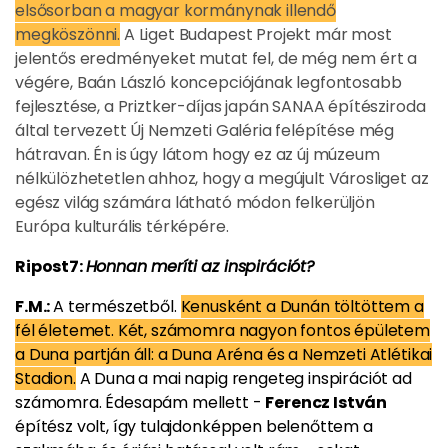
elsősorban a magyar kormánynak illendő
megköszönni.
A Liget Budapest Projekt már most
jelentős eredményeket mutat fel, de még nem ért a
végére, Baán László koncepciójának legfontosabb
fejlesztése, a Priztker-díjas japán SANAA építésziroda
által tervezett Új Nemzeti Galéria felépítése még
hátravan. Én is úgy látom hogy ez az új múzeum
nélkülözhetetlen ahhoz, hogy a megújult Városliget az
egész világ számára látható módon felkerüljön
Európa kulturális térképére.
Ripost7:
Honnan meríti az inspirációt?
F.M.:
A természetből.
Kenusként a Dunán töltöttem a
fél életemet. Két, számomra nagyon fontos épületem
a Duna partján áll: a Duna Aréna és a Nemzeti Atlétikai
Stadion.
A Duna a mai napig rengeteg inspirációt ad
számomra. Édesapám mellett -
Ferencz István
építész volt, így tulajdonképpen belenőttem a