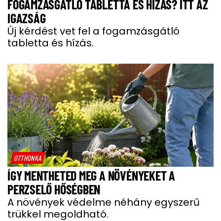
FOGAMZÁSGÁTLÓ TABLETTA ÉS HÍZÁS? ITT AZ
IGAZSÁG
Új kérdést vet fel a fogamzásgátló
tabletta és hízás.
OTTHONKA
ÍGY MENTHETED MEG A NÖVÉNYEKET A
PERZSELŐ HŐSÉGBEN
A növények védelme néhány egyszerű
trükkel megoldható.