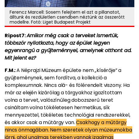
Ferencz Marcell: Sosem felejtem el azt a pillanatot,
álltunk és rezdületlen csendben néztünk az összerótt
modellre. Fotó: Liget Budapest Projekt
Ripost7:
Amikor még csak a terveket ismertük,
többször nyilatkozta, hogy az épület legyen
egyenrangú a gyűjteménnyel, amelynek otthont ad.
Mit jelent ez?
F.M.:
A Néprajzi Múzeum épülete nem „kísérője” a
gyűjteménynek, sem fordítva, a kollekció a
komplexumnak. Nincs alá- és fölérendelt viszony. Ha
már az elején kizárólag a tárgyakhoz igazítottam
volna a tervet, valószínűleg dobozszerű teret
csináltam volna tökéletesen hermetikus, sík
mennyezettel, tökéletes technológiai rendszerekkel,
és akkor csak a műtárgy van.
Csakhogy a műtárgy
nincs önmagában. Nem szeretek olyan múzeumokba
járni, ahol unalmas terekben vannak izgalmas