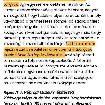
tárgyak.
Úgy egyszerre érdektelenné válnak. Az
viszont a tervezéskor végig ott volt bennem, nagyon
is mozgatott, hogy tudok-e olyan teret csinálni, amely
ugyanabból a természetes szándékból fakad, amiért
a néprajzi tárgyakat is elkészítették a természetes
közegükben. Mert azt gondolom, hogy egy maszk, egy
hímzett párna, egy faragott szék és sorolhatnám – a
közösségek közös kulturális kódjai.
Ezt is ki akartam
fejezni ezzel az épülettel, amelyben a műtárgyak
eredeti önvalója fog érvényesülni.
Az én építészeti
tematikám a teljes összekapcsolódás. A Néprajzi
Múzeum épülete és műtárgyai szellemi értelemben
reflektálnak egymásra, a párbeszédet közvetíti a
perspektíva. Úgyis mondhatnám: a tér szolgálja a
műkincseket, de a műkincs is szolgálja a teret.
Ripost7:
A Néprajzi Múzeum építészeti
különlegessége az épület impozáns üveghomlokzata
és az azt borító, 180 nemzet néprajzi motívumait