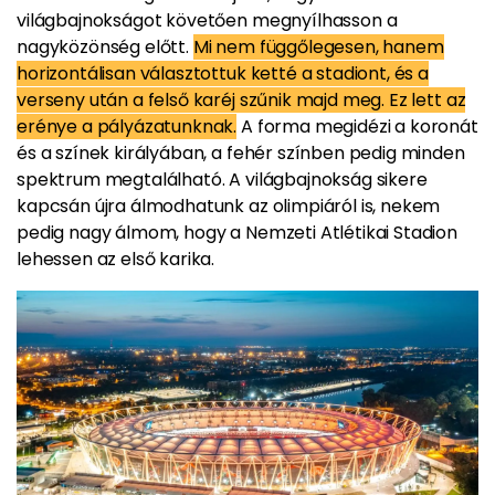
világbajnokságot követően megnyílhasson a
nagyközönség előtt.
Mi nem függőlegesen, hanem
horizontálisan választottuk ketté a stadiont, és a
verseny után a felső karéj szűnik majd meg. Ez lett az
erénye a pályázatunknak.
A forma megidézi a koronát
és a színek királyában, a fehér színben pedig minden
spektrum megtalálható. A világbajnokság sikere
kapcsán újra álmodhatunk az olimpiáról is, nekem
pedig nagy álmom, hogy a Nemzeti Atlétikai Stadion
lehessen az első karika.