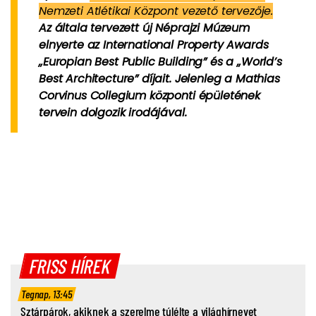
Nemzeti Atlétikai Központ vezető tervezője.
Az általa tervezett új Néprajzi Múzeum
elnyerte az International Property Awards
„Europian Best Public Building” és a „World’s
Best Architecture” díjait. Jelenleg a Mathias
Corvinus Collegium központi épületének
tervein dolgozik irodájával.
FRISS HÍREK
Tegnap, 13:45
Sztárpárok, akiknek a szerelme túlélte a világhírnevet