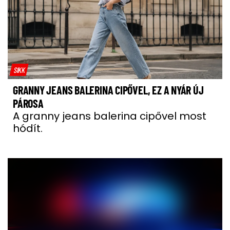
SIKK
GRANNY JEANS BALERINA CIPŐVEL, EZ A NYÁR ÚJ
PÁROSA
A granny jeans balerina cipővel most
hódít.