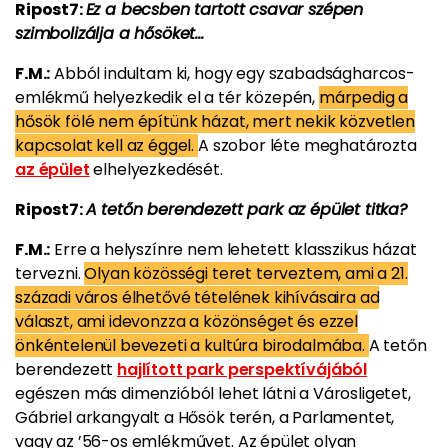
Ripost7:
Ez a becsben tartott csavar szépen
szimbolizálja a hősöket...
F.M.:
Abból indultam ki, hogy egy szabadságharcos-
emlékmű helyezkedik el a tér közepén,
márpedig a
hősök fölé nem építünk házat, mert nekik közvetlen
kapcsolat kell az éggel.
A szobor léte meghatározta
az épület
elhelyezkedését.
Ripost7:
A tetőn berendezett park az épület titka?
F.M.:
Erre a helyszínre nem lehetett klasszikus házat
tervezni.
Olyan közösségi teret terveztem, ami a 21.
századi város élhetővé tételének kihívásaira ad
választ, ami idevonzza a közönséget és ezzel
önkéntelenül bevezeti a kultúra birodalmába.
A tetőn
berendezett
hajlított park perspektívájából
egészen más dimenzióból lehet látni a Városligetet,
Gábriel arkangyalt a Hősök terén, a Parlamentet,
vagy az ’56-os emlékművet. Az épület olyan