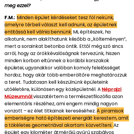
meg ezzel?
F.M.:
Minden épület kérdéseket tesz föl nekünk,
amelyre térbeli választ kell adnunk, az épületnek
entitássá kell válnia bennünk.
Mi, építészek, ha
alkotunk, nem alakíthatunk később a „költeményen”,
mert a sorainkat betonba öntik. Ettől még szó sincs
arról, hogy az örökkévalóságnak tervezünk, hiszen
minden korban eltűnnek a korábbi korszakok
épületei, ugyanakkor valóban komoly felelősséget
hordoz, hogy akár több emberöltőre meghatározzuk
a teret. Tudatosan kell készülnünk épületeink
utóéletére, különösen egy középületnél. A
Néprajzi
Múzeumnál
visszatértem a természetfilozófia azon
elementáris részéhez, ami engem mindig nagyon
vonzott – ez élet titkainak kereséséhez.
A piramisok
emberiségre ható építészeti energiáit kerestem, amit
a tökéletes geometriával akartam közvetíteni.
Az
épület egy kilométer átmérőjű gyűrű szabályos