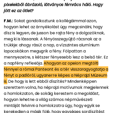
pixelekből ábrázoló, látványos fémrács háló. Hogy
jött ez az ötlet?
F.M.:
Sokat gondolkoztunk a kollégáimmal azon,
hogyan lehet az árnyékolást úgy megcsinálni, hogy
dísz is legyen, de jusson be rajta fény a dolgozóknak,
meg ki is lássanak. A fényösszegyűjtő rácsnak az a
trükkje: ahogy rásüt a nap, a vízszintes alumínium
lapocskákon megugrik a fény. Fölpattan a
mennyezetre, s kétszer fényesebb lesz a belső tér. Ez
a napfény reflexiója.
Ahogyan az opeion megtölti
fénnyel a római Panteont és a tér visszaragyogtatja a
fényt a padlóról, ugyanerre képes a Néprajzi Múzeum
is.
De hogy is lett ebből díszítés? Mindenképpen
szerettem volna, ha néprajzi motívumok megjelennek
a homlokzaton, de sokáig kerestem a megoldást,
hogyan lehetne a világ számos népművészeti
mintáját felvinni a homlokzatra úgy, hogy egyik se
kerekedjen a másik fölé, hogy egységes sordíszítést