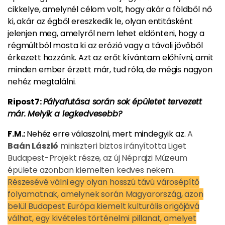
cikkelye, amelynél célom volt, hogy akár a földből nő
ki, akár az égből ereszkedik le, olyan entitásként
jelenjen meg, amelyről nem lehet eldönteni, hogy a
régmúltból mosta ki az erózió vagy a távoli jövőből
érkezett hozzánk. Azt az erőt kívántam előhívni, amit
minden ember érzett már, tud róla, de mégis nagyon
nehéz megtalálni.
Ripost7:
Pályafutása során sok épületet tervezett
már. Melyik a legkedvesebb?
F.M.:
Nehéz erre válaszolni, mert mindegyik az.
A
Baán László
miniszteri biztos irányította Liget
Budapest-Projekt része, az új Néprajzi Múzeum
épülete azonban kiemelten kedves nekem.
Részesévé válni egy olyan hosszú távú városépítő
folyamatnak, amelynek során Magyarország, azon
belül Budapest Európa kiemelt kulturális origójává
válhat, egy kivételes történelmi pillanat, amelyet