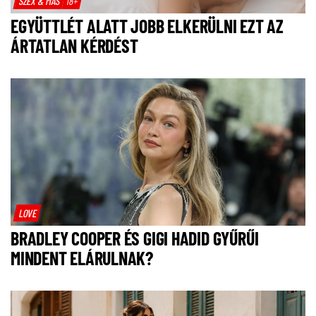
SZEX & MÁS
18+
EGYÜTTLÉT ALATT JOBB ELKERÜLNI EZT AZ
ÁRTATLAN KÉRDÉST
LOVE
BRADLEY COOPER ÉS GIGI HADID GYŰRŰI
MINDENT ELÁRULNAK?