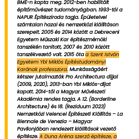
BMÉ-n kapta meg. 2012-ben habilitált
építőművészet tudományágban. 1993-tól a
NAPUR Építésziroda tagja. Épületeivel
számtalan hazai és nemzetközi kiállításon
szerepelt. 2005 és 2014 között a Debreceni
Egyetem Műszaki Kar építészmérnöki
tanszékén tanított, 2007 és 2010 között
tanszékvezető volt. 2015 óta
a Szent István
Egyetem Ybl Miklós Építéstudományi
Karának professzora.
Munkásságáért
kétszer jutalmazták Pro Architectura díjjal
(2009, 2020), 2013-ban Ybl Miklós-díjat
kapott. 2014-től a Magyar Művészeti
Akadémia rendes tagja. A 12. (Borderline
Architecture) és 18. (Reziduum 2023)
Nemzetközi Velencei Építészeti Kiállítás – La
Biennale de Venezia – Magyar
Pavilonjában rendezett kiállítások vezető
építésze.
A Duna Aréna szerző építésze, a