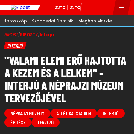
23°C
33°C
Horoszkóp
Szoboszlai Dominik
Meghan Markle
RIPOST
/
RIPOST7
/
Interjú
INTERJÚ
"VALAMI ELEMI ERŐ HAJTOTTA
A KEZEM ÉS A LELKEM" –
INTERJÚ A NÉPRAJZI MÚZEUM
TERVEZŐJÉVEL
NÉPRAJZI MÚZEUM
ATLÉTIKAI STADION
INTERJÚ
ÉPÍTÉSZ
TERVEZŐ