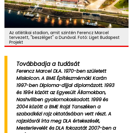
Az atlétikai stadion, amit szintén Ferencz Marcel
tervezett, "beszélget" a Dunával. Fotó: Liget Budapest
Projekt
Továbbadja a tudását
Ferencz Marcel
DLA. 1970-ben született
Miskolcon. A BME Építészmérnöki Karán
1997-ben Diploma-díjjal diplomázott. 1993
és 1994 között az Egyesült Államokban,
Nashvillben gyakornokoskodott. 1999 és
2004 között a BME Rajzi Tanszéken a
szabadkézi rajz oktatásában vett részt. A
rajzolásról írta meg DLA értekezését,
Mesterlevelét és DLA fokozatát 2007-ben a