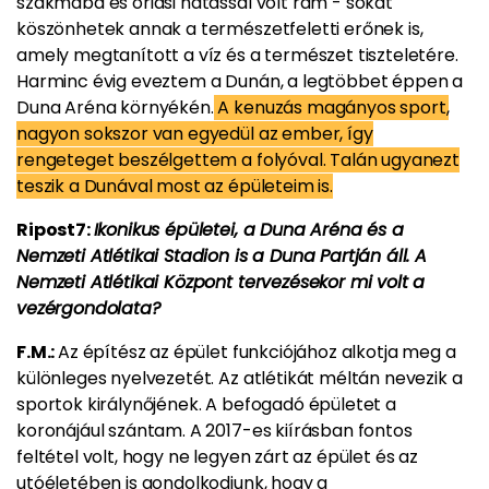
szakmába és óriási hatással volt rám - sokat
köszönhetek annak a természetfeletti erőnek is,
amely megtanított a víz és a természet tiszteletére.
Harminc évig eveztem a Dunán, a legtöbbet éppen a
Duna Aréna környékén.
A kenuzás magányos sport,
nagyon sokszor van egyedül az ember, így
rengeteget beszélgettem a folyóval. Talán ugyanezt
teszik a Dunával most az épületeim is.
Ripost7:
Ikonikus épületei, a Duna Aréna és a
Nemzeti Atlétikai Stadion is a Duna Partján áll. A
Nemzeti Atlétikai Központ tervezésekor mi volt a
vezérgondolata?
F.M.:
Az építész az épület funkciójához alkotja meg a
különleges nyelvezetét. Az atlétikát méltán nevezik a
sportok királynőjének. A befogadó épületet a
koronájául szántam. A 2017-es kiírásban fontos
feltétel volt, hogy ne legyen zárt az épület és az
utóéletében is gondolkodjunk, hogy a