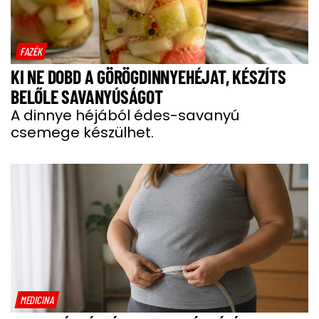
FAZÉK
KI NE DOBD A GÖRÖGDINNYEHÉJAT, KÉSZÍTS
BELŐLE SAVANYÚSÁGOT
A dinnye héjából édes-savanyú
csemege készülhet.
MEDICINA