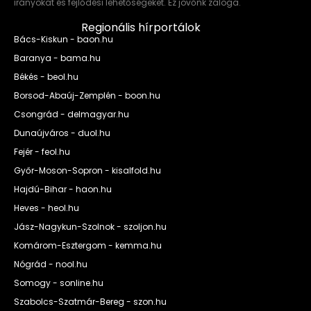
irányokat és fejlődési lehetőségeket. Ez jövőnk záloga.
Regionális hírportálok
Bács-Kiskun - baon.hu
Baranya - bama.hu
Békés - beol.hu
Borsod-Abaúj-Zemplén - boon.hu
Csongrád - delmagyar.hu
Dunaújváros - duol.hu
Fejér - feol.hu
Győr-Moson-Sopron - kisalfold.hu
Hajdú-Bihar - haon.hu
Heves - heol.hu
Jász-Nagykun-Szolnok - szoljon.hu
Komárom-Esztergom - kemma.hu
Nógrád - nool.hu
Somogy - sonline.hu
Szabolcs-Szatmár-Bereg - szon.hu