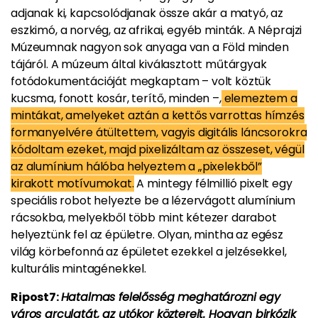
adjanak ki, kapcsolódjanak össze akár a matyó, az
eszkimó, a norvég, az afrikai, egyéb minták. A Néprajzi
Múzeumnak nagyon sok anyaga van a Föld minden
tájáról. A múzeum által kiválasztott műtárgyak
fotódokumentációját megkaptam – volt köztük
kucsma, fonott kosár, terítő, minden –,
elemeztem a
mintákat, amelyeket aztán a kettős varrottas hímzés
formanyelvére átültettem, vagyis digitális láncsorokra
kódoltam ezeket, majd pixelizáltam az összeset, végül
az alumínium hálóba helyeztem a „pixelekből”
kirakott motívumokat.
A mintegy félmillió pixelt egy
speciális robot helyezte be a lézervágott alumínium
rácsokba, melyekből több mint kétezer darabot
helyeztünk fel az épületre. Olyan, mintha az egész
világ körbefonná az épületet ezekkel a jelzésekkel,
kulturális mintagénekkel.
Ripost7:
Hatalmas felelősség meghatározni egy
város arculatát, az utókor köztereit. Hogyan birkózik