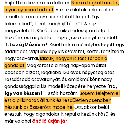
hajtotta a kezem és a lelkem.
Nem is foghattam fel,
olyan gyorsan történt.
A mozdulatok önkéntelen
emeltek elém egy sosem látott képet. Egy
felemelkedő, teret meghajlító erőt. A rajz
megszületett. Később, amikor édesapám eljött
hozzánk és meglátta a rajzot, csak annyit mondott:
'Itt az új Múzeum!'
Kisiettünk a műhelybe, fogott egy
fadarabot, vágtunk egy kis szövetet, kérte, rögzítsem
négy csavarral,
lássuk, hogyan is fest térben a
gondolat.
Megkereste a még nagyapám által
becsben őrzött, legalább 120 éves négyszögletes
rozsdásodó csavaranyát, és emlékműként nagy
gondossággal a kis modell közepére helyezte.
'Na,
így van készen!'
– szólt hozzám.
Sosem felejtem el
ezt a pillanatot, álltunk és rezdületlen csendben
néztünk az összerótt modellre.
Ott, akkor belül
éreztük, hogy a gondolat kirepül a kezünk közül és
már valahol
önálló útján jár.