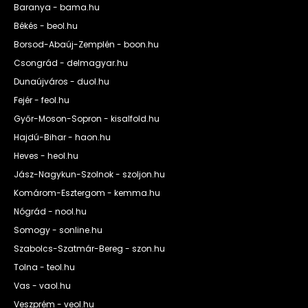
Baranya - bama.hu
Békés - beol.hu
Borsod-Abaúj-Zemplén - boon.hu
Csongrád - delmagyar.hu
Dunaújváros - duol.hu
Fejér - feol.hu
Győr-Moson-Sopron - kisalfold.hu
Hajdú-Bihar - haon.hu
Heves - heol.hu
Jász-Nagykun-Szolnok - szoljon.hu
Komárom-Esztergom - kemma.hu
Nógrád - nool.hu
Somogy - sonline.hu
Szabolcs-Szatmár-Bereg - szon.hu
Tolna - teol.hu
Vas - vaol.hu
Veszprém - veol.hu