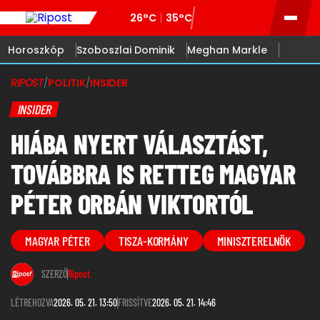
26°C
35°C
Horoszkóp
Szoboszlai Dominik
Meghan Markle
RIPOST
/
POLITIK
/
INSIDER
INSIDER
HIÁBA NYERT VÁLASZTÁST,
TOVÁBBRA IS RETTEG MAGYAR
PÉTER ORBÁN VIKTORTÓL
MAGYAR PÉTER
TISZA-KORMÁNY
MINISZTERELNÖK
SZERZŐ
Ripost
LÉTREHOZVA
2026. 05. 21. 13:50
FRISSÍTVE
2026. 05. 21. 14:46