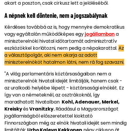
akart a poszton, csak cirkusz lett a jelöléséből.
A népnek kell döntenie, nem a jogszabálynak
Kérdéses továbbá az is, hogy mennyire demokratikus
vagy egyáltalán működőképes egy
jogállamban
a
miniszterelnöki hivatal időtartamát adminisztratív
eszközökkel korlátozni, nem pedig a népakarattal.
Az
a választópolgár, aki nem akarja az adott
miniszterelnököt hatalmon látni, nem rá fog szavazni.
"A világ parlamentáris köztársaságaiban nem a
miniszterelnök hivatali idejét limitálják, hanem csak -
az uralkodó helyébe lépett - köztársasági elnökét. Ez
így van a németeknél, az osztrákoknál, így
maradhatott hivatalban
Kohl, Adenauer, Merkel,
Kreisky
és
Vranitzky.
Ráadásul a Magyarországot
jogállamiságból előszeretettel kioktató
Finnországban még az elnök hivatali idejét sem mindig
limitálták:
Urho Kaleva Kekkonen
négy cikluson át