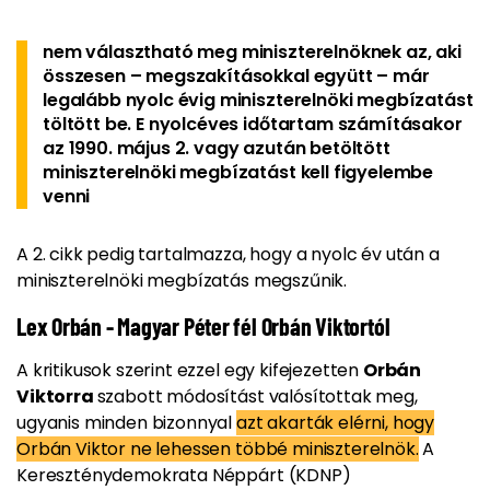
nem választható meg miniszterelnöknek az, aki
összesen – megszakításokkal együtt – már
legalább nyolc évig miniszterelnöki megbízatást
töltött be. E nyolcéves időtartam számításakor
az 1990. május 2. vagy azután betöltött
miniszterelnöki megbízatást kell figyelembe
venni
A 2. cikk pedig tartalmazza, hogy a nyolc év után a
miniszterelnöki megbízatás megszűnik.
Lex Orbán - Magyar Péter fél Orbán Viktortól
A kritikusok szerint ezzel egy kifejezetten
Orbán
Viktorra
szabott módosítást valósítottak meg,
ugyanis minden bizonnyal
azt akarták elérni, hogy
Orbán Viktor ne lehessen többé miniszterelnök.
A
Kereszténydemokrata Néppárt (KDNP)