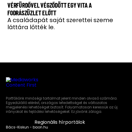
VÉRFÜRDŐVEL VÉGZŐDÖTT EGY VITA A
FODRÁSZÜZLET ELŐTT
A családapát saját szerettei szeme
láttára lőtték le.
Portfóliónk minőségi tartalmat jelent minden olvasó számára.
Egyedülálló elérést, országos lefedettséget és változatos
megjelenési lehetőséget biztosít. Folyamatosan keressük az új
irányokat és fejlődési lehetőségeket. Ez jövőnk záloga.
Regionális hírportálok
Bács-Kiskun - baon.hu