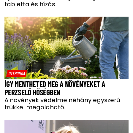
tabletta és hízás.
OTTHONKA
ÍGY MENTHETED MEG A NÖVÉNYEKET A
PERZSELŐ HŐSÉGBEN
A növények védelme néhány egyszerű
trükkel megoldható.