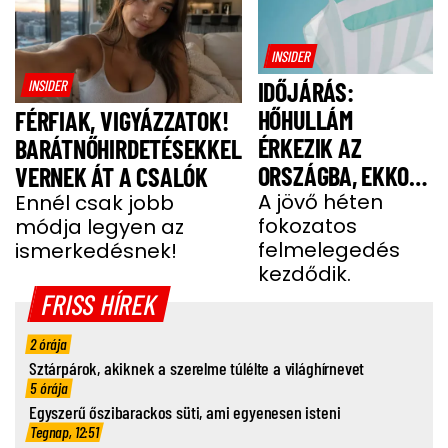
INSIDER
INSIDER
IDŐJÁRÁS:
HŐHULLÁM
FÉRFIAK, VIGYÁZZATOK!
ÉRKEZIK AZ
BARÁTNŐHIRDETÉSEKKEL
ORSZÁGBA, EKKOR
VERNEK ÁT A CSALÓK
ÉR IDE
A jövő héten
Ennél csak jobb
fokozatos
módja legyen az
felmelegedés
ismerkedésnek!
kezdődik.
FRISS HÍREK
2 órája
Sztárpárok, akiknek a szerelme túlélte a világhírnevet
5 órája
Egyszerű őszibarackos süti, ami egyenesen isteni
Tegnap, 12:51