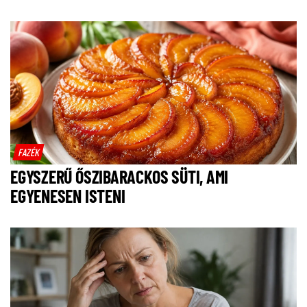
FAZÉK
EGYSZERŰ ŐSZIBARACKOS SÜTI, AMI
EGYENESEN ISTENI