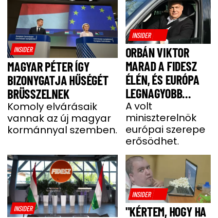
INSIDER
INSIDER
ORBÁN VIKTOR
MARAD A FIDESZ
MAGYAR PÉTER ÍGY
ÉLÉN, ÉS EURÓPA
BIZONYGATJA HŰSÉGÉT
LEGNAGYOBB
BRÜSSZELNEK
JOBBOLDALI
A volt
Komoly elvárásaik
miniszterelnök
vannak az új magyar
SZÖVETSÉGÉT
európai szerepe
kormánnyal szemben.
ÉPÍTI TOVÁBB
erősödhet.
INSIDER
INSIDER
"KÉRTEM, HOGY HA