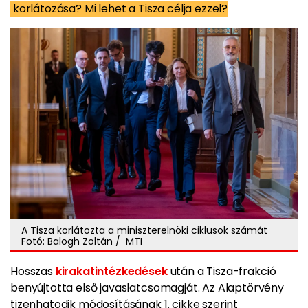
korlátozása? Mi lehet a Tisza célja ezzel?
A Tisza korlátozta a miniszterelnöki ciklusok számát
Fotó: Balogh Zoltán / MTI
Hosszas
kirakatintézkedések
után a Tisza-frakció
benyújtotta első javaslatcsomagját. Az Alaptörvény
tizenhatodik módosításának 1. cikke szerint