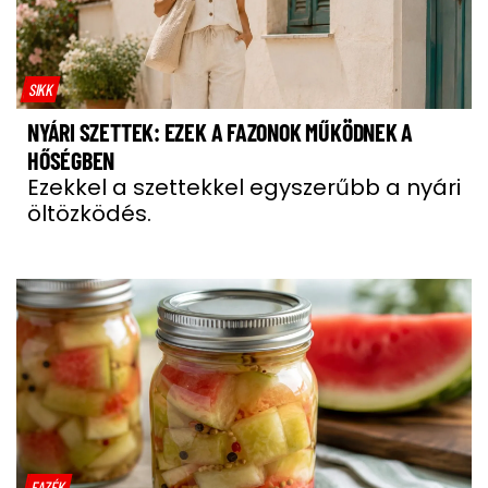
SIKK
NYÁRI SZETTEK: EZEK A FAZONOK MŰKÖDNEK A
HŐSÉGBEN
Ezekkel a szettekkel egyszerűbb a nyári
öltözködés.
FAZÉK