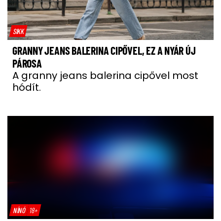
SIKK
GRANNY JEANS BALERINA CIPŐVEL, EZ A NYÁR ÚJ
PÁROSA
A granny jeans balerina cipővel most
hódít.
NÍNÓ
18+