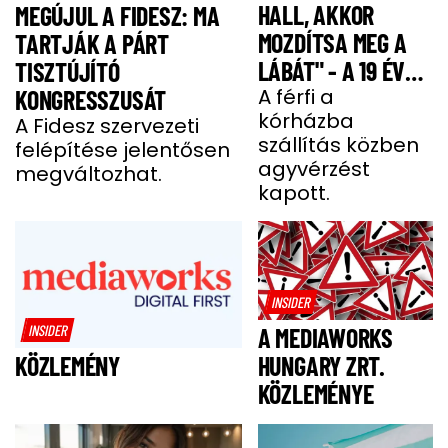
HALL, AKKOR
MEGÚJUL A FIDESZ: MA
MOZDÍTSA MEG A
TARTJÁK A PÁRT
LÁBÁT" - A 19 ÉVES
TISZTÚJÍTÓ
BENCE HÓNAPOKIG
A férfi a
KONGRESSZUSÁT
kórházba
KÓMÁBAN FEKÜDT
A Fidesz szervezeti
szállítás közben
felépítése jelentősen
A BALESETE UTÁN
agyvérzést
megváltozhat.
kapott.
INSIDER
INSIDER
A MEDIAWORKS
HUNGARY ZRT.
KÖZLEMÉNY
KÖZLEMÉNYE