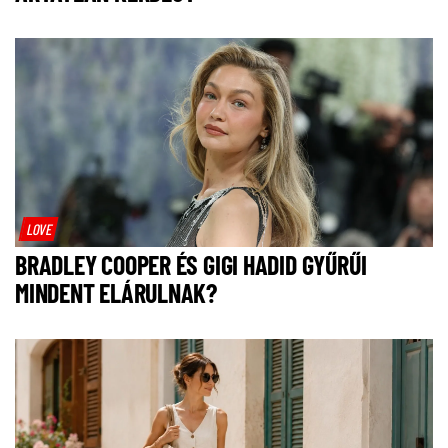
LOVE
BRADLEY COOPER ÉS GIGI HADID GYŰRŰI
MINDENT ELÁRULNAK?