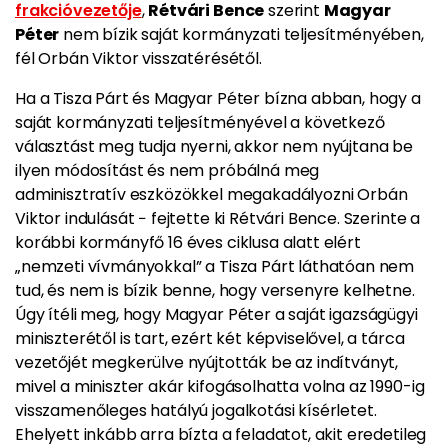
frakcióvezetője
,
Rétvári Bence
szerint
Magyar
Péter
nem bízik saját kormányzati teljesítményében,
fél Orbán Viktor visszatérésétől.
Ha a Tisza Párt és Magyar Péter bízna abban, hogy a
saját kormányzati teljesítményével a következő
választást meg tudja nyerni, akkor nem nyújtana be
ilyen módosítást és nem próbálná meg
adminisztratív eszközökkel megakadályozni Orbán
Viktor indulását − fejtette ki Rétvári Bence. Szerinte a
korábbi kormányfő 16 éves ciklusa alatt elért
„nemzeti vívmányokkal” a Tisza Párt láthatóan nem
tud, és nem is bízik benne, hogy versenyre kelhetne.
Úgy ítéli meg, hogy Magyar Péter a saját igazságügyi
miniszterétől is tart, ezért két képviselővel, a tárca
vezetőjét megkerülve nyújtották be az indítványt,
mivel a miniszter akár kifogásolhatta volna az 1990-ig
visszamenőleges hatályú jogalkotási kísérletet.
Ehelyett inkább arra bízta a feladatot, akit eredetileg