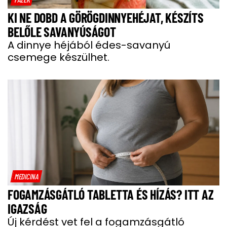
KI NE DOBD A GÖRÖGDINNYEHÉJAT, KÉSZÍTS
BELŐLE SAVANYÚSÁGOT
A dinnye héjából édes-savanyú
csemege készülhet.
MEDICINA
FOGAMZÁSGÁTLÓ TABLETTA ÉS HÍZÁS? ITT AZ
IGAZSÁG
Új kérdést vet fel a fogamzásgátló