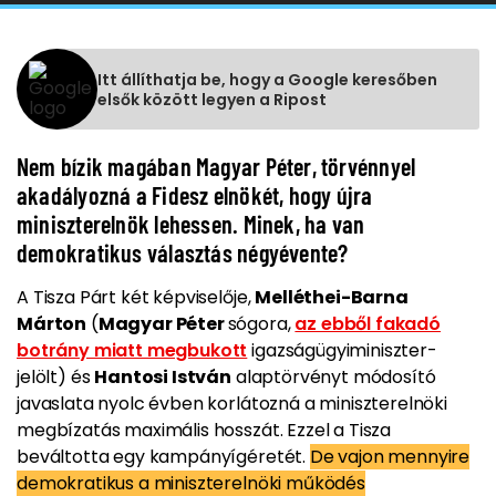
Itt állíthatja be, hogy a Google keresőben
elsők között legyen a Ripost
Nem bízik magában Magyar Péter, törvénnyel
akadályozná a Fidesz elnökét, hogy újra
miniszterelnök lehessen. Minek, ha van
demokratikus választás négyévente?
A Tisza Párt két képviselője,
Melléthei-Barna
Márton
(
Magyar Péter
sógora,
az ebből fakadó
botrány miatt megbukott
igazságügyiminiszter-
jelölt) és
Hantosi István
alaptörvényt módosító
javaslata nyolc évben korlátozná a miniszterelnöki
megbízatás maximális hosszát. Ezzel a Tisza
beváltotta egy kampányígéretét.
De vajon mennyire
demokratikus a miniszterelnöki működés